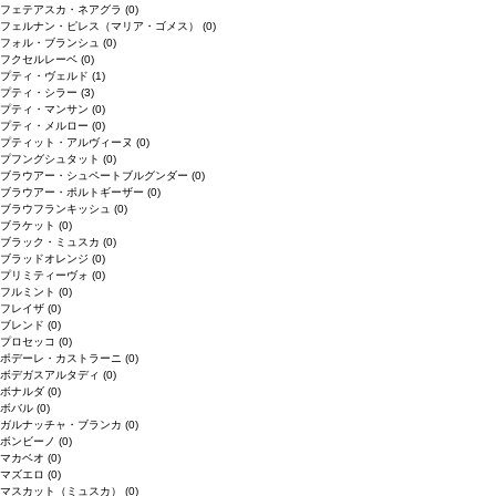
フェテアスカ・ネアグラ
(0)
フェルナン・ピレス（マリア・ゴメス）
(0)
フォル・ブランシュ
(0)
フクセルレーベ
(0)
プティ・ヴェルド
(1)
プティ・シラー
(3)
プティ・マンサン
(0)
プティ・メルロー
(0)
プティット・アルヴィーヌ
(0)
プフングシュタット
(0)
ブラウアー・シュペートブルグンダー
(0)
ブラウアー・ポルトギーザー
(0)
ブラウフランキッシュ
(0)
ブラケット
(0)
ブラック・ミュスカ
(0)
ブラッドオレンジ
(0)
プリミティーヴォ
(0)
フルミント
(0)
フレイザ
(0)
ブレンド
(0)
プロセッコ
(0)
ポデーレ・カストラーニ
(0)
ボデガスアルタディ
(0)
ボナルダ
(0)
ボバル
(0)
ガルナッチャ・ブランカ
(0)
ボンビーノ
(0)
マカベオ
(0)
マズエロ
(0)
マスカット（ミュスカ）
(0)