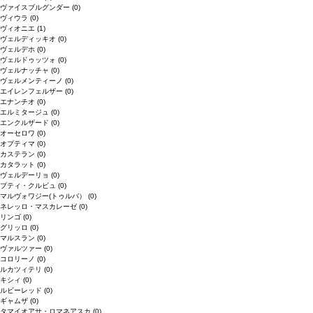
ヴァイスブルグンダー
(0)
ヴィウラ
(0)
ヴィオニエ
(1)
ヴェルディッキオ
(0)
ヴェルデホ
(0)
ヴェルドゥッツォ
(0)
ヴェルナッチャ
(0)
ヴェルメンティーノ
(0)
エイレンフェルザー
(0)
エナンチオ
(0)
エルミタージュ
(0)
エンクルザード
(0)
オーセロワ
(0)
オプティマ
(0)
カステラン
(0)
カタラット
(0)
ヴェルデーリョ
(0)
プティ・クルビュ
(0)
マルヴォワジー(トゥルバ）
(0)
ネレッロ・マスカレーゼ
(0)
リンゴ
(0)
グリッロ
(0)
マルスラン
(0)
ヴァルツァー
(0)
コロリーノ
(0)
ルカツィテリ
(0)
キシィ
(0)
ルビーレッド
(0)
ギャムザ
(0)
タマイオアサ・ロマネアスカ
(0)