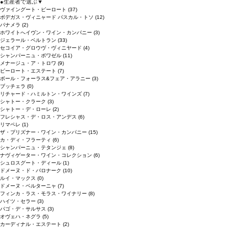
●
生産者で選ぶ
▼
ヴァイングート・ピーロート
(37)
ボデガス・ヴィニャード パスカル・トソ
(12)
パナメラ
(2)
ホワイトへイヴン・ワイン・カンパニー
(3)
ジェラール・ベルトラン
(33)
セコイア・グロウヴ・ヴィニヤード
(4)
シャンパーニュ・ボワゼル
(11)
メナージュ・ア・トロワ
(9)
ピーロート・エステート
(7)
ボール・フォーラス&フェア・アラニー
(3)
ブッチェラ
(0)
リチャード・ハミルトン・ワインズ
(7)
シャトー・クラーク
(3)
シャトー・デ・ローレ
(2)
フレシャス・デ・ロス・アンデス
(6)
リマペレ
(1)
ザ・プリズナー・ワイン・カンパニー
(15)
カ・ディ・フラーティ
(6)
シャンパーニュ・テタンジェ
(8)
ナヴィゲーター・ワイン・コレクション
(6)
シュロスグート・ディール
(1)
ドメーヌ・ド・バロナーク
(10)
ルイ・マックス
(0)
ドメーヌ・ベルターニャ
(7)
フィンカ・ラス・モラス・ワイナリー
(8)
ハイツ・セラー
(3)
パゴ・デ・サルサス
(3)
オヴェハ・ネグラ
(5)
カーディナル・エステート
(2)