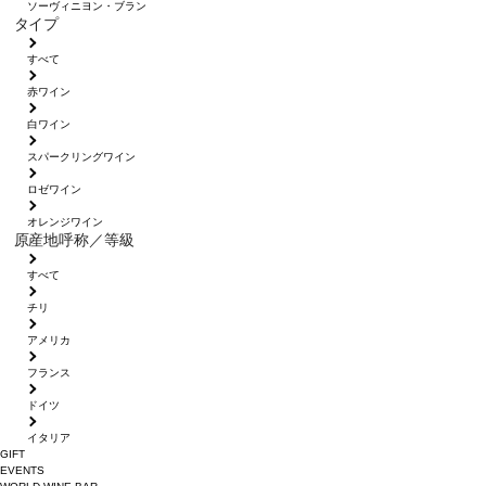
ソーヴィニヨン・ブラン
タイプ
すべて
赤ワイン
白ワイン
スパークリングワイン
ロゼワイン
オレンジワイン
原産地呼称／等級
すべて
チリ
アメリカ
フランス
ドイツ
イタリア
GIFT
EVENTS