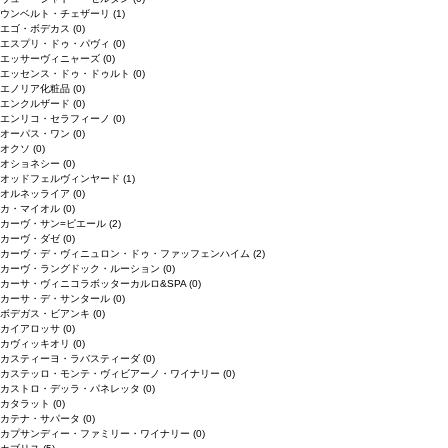
ウンベルト・チェザーリ
(1)
エゴ・ボデカス
(0)
エスプリ・ドゥ・パヴィ
(0)
エッサーヴィニャーズ
(0)
エッセンス・ドゥ・ドゥルト
(0)
エノリア化粧品
(0)
エンクルザード
(0)
エンリコ・セラフィーノ
(0)
オーパス・ワン
(0)
オクソ
(0)
オショネシー
(0)
オッドフェルヴィンヤード
(1)
オルネッライア
(0)
カ・マイオル
(0)
カーヴ・サン=ピエール
(2)
カーヴ・ダゼ
(0)
カーヴ・デ・ヴィニュロン・ドゥ・ファッフェンハイム
(2)
カーヴ・ラングドック・ルーション
(0)
カーサ・ヴィニコラボッターカルロ&SPA
(0)
カーサ・デ・サンタール
(0)
ボデガス・ビアンキ
(0)
カイアロッサ
(0)
カヴィッキオリ
(0)
カスティーヨ・ラバスティーダ
(0)
カステッロ・モンテ・ヴィビアーノ・ワイナリー
(0)
カストロ・デッラ・パネレッタ
(0)
カタラット
(0)
カテナ・サパータ
(0)
カプサンディー・ファミリー・ワイナリー
(0)