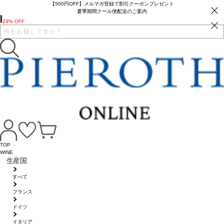
【500円OFF】メルマガ登録で割引クーポンプレゼント
夏季期間クール便配送のご案内
29% OFF
TOP
WINE
生産国
すべて
フランス
ドイツ
イタリア