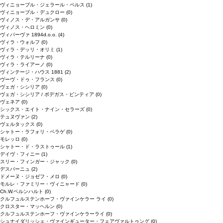
ヴィニョーブル・ジェラール・ペルス
(1)
ヴィニョーブル・デュクロー
(0)
ヴィノス・デ・アルガンサ
(0)
ヴィノス・ヘロミン
(0)
ヴィパーヴァ 1894d.o.o.
(4)
ヴィラ・ウォルフ
(0)
ヴィラ・デッリ・オリミ
(1)
ヴィラ・テルリーナ
(0)
ヴィラ・ライアーノ
(0)
ヴィンテージ・ハウス 1881
(2)
ヴーヴ・ドゥ・フランス
(0)
ヴェガ・シシリア
(0)
ヴェガ・シシリア / ボデガス・ピンティア
(0)
ヴェネア
(0)
シックス・エイト・ナイン・セラーズ
(0)
テュヌヴァン
(2)
ヴェルタックス
(0)
シャトー・ラフォリ・ペラゲ
(0)
モレッロ
(0)
シャトー・ド・ラストゥール
(1)
デイヴ・フィニー
(1)
スリー・フィンガー・ジャック
(0)
デスパーニュ
(2)
ドメーヌ・ジョゼフ・メロ
(0)
モルレ・ファミリー・ヴィニャード
(0)
Ch.W.ベルンハルト
(0)
クルフュルステンホーフ・ヴァインケラー ライ
(0)
クロスター・マッヘルン
(0)
クルフュルステンホーフ・ヴァインケラーライ
(0)
シュナイダリッシェ・ヴァインギューター・フェアヴァルトゥング
(0)