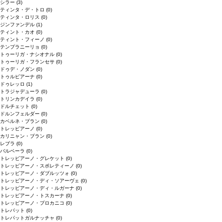
シラー
(3)
ティンタ・デ・トロ
(0)
ティンタ・ロリス
(0)
ジンファンデル
(1)
ティント・カオ
(0)
ティント・フィーノ
(0)
テンプラニーリョ
(0)
トゥーリガ・ナシオナル
(0)
トゥーリガ・フランセサ
(0)
ドゥデ・ノダン
(0)
トゥルビアーナ
(0)
ドゥレッロ
(1)
トラジャデューラ
(0)
トリンカデイラ
(0)
ドルチェット
(0)
ドルンフェルダー
(0)
カベルネ・ブラン
(0)
トレッビアーノ
(0)
カリニャン・ブラン
(0)
レブラ
(0)
バルベーラ
(0)
トレッビアーノ・グレケット
(0)
トレッビアーノ・スポレティーノ
(0)
トレッビアーノ・ダブルッツォ
(0)
トレッビアーノ・ディ・ソアーヴェ
(0)
トレッビアーノ・ディ・ルガーナ
(0)
トレッビアーノ・トスカーナ
(0)
トレッビアーノ・プロカニコ
(0)
トレパット
(0)
トレパットガルナッチャ
(0)