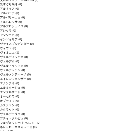
黒すぐり果汁
(0)
アルネイス
(0)
アルバーナ
(0)
アルバリーニョ
(0)
アルバロッサ
(0)
アルフロシェイロ
(0)
アレッラ
(0)
アンソニカ
(0)
インツォリア
(0)
ヴァイスブルグンダー
(0)
ヴィウラ
(0)
ヴィオニエ
(1)
ヴェルディッキオ
(0)
ヴェルデホ
(0)
ヴェルドゥッツォ
(0)
ヴェルナッチャ
(0)
ヴェルメンティーノ
(0)
エイレンフェルザー
(0)
エナンチオ
(0)
エルミタージュ
(0)
エンクルザード
(0)
オーセロワ
(0)
オプティマ
(0)
カステラン
(0)
カタラット
(0)
ヴェルデーリョ
(0)
プティ・クルビュ
(0)
マルヴォワジー(トゥルバ）
(0)
ネレッロ・マスカレーゼ
(0)