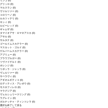
リンゴ
(0)
グリッロ
(0)
マルスラン
(0)
ヴァルツァー
(0)
コロリーノ
(0)
ルカツィテリ
(0)
キシィ
(0)
ルビーレッド
(0)
ギャムザ
(0)
タマイオアサ・ロマネアスカ
(0)
アサル
(0)
サルタナ
(0)
ゴールドムスカテラー
(0)
マスカット・ゴルド
(0)
ゲルバームスカテラー
(0)
アブリュー
(0)
ブラウブルガー
(0)
ツヴァイゲルト
(0)
オレンジ
(0)
リボッラ・ジャッラ
(0)
ヴュルツァー
(0)
サペラヴィ
(0)
アギオルギティコ
(0)
ロディティス・アレポウ
(0)
モスホフィレロ
(0)
マラグジア
(0)
ヴェルシュリースリング
(0)
ラグレイン
(0)
ガルナッチャ・ティントレラ
(0)
選択を終了して戻る