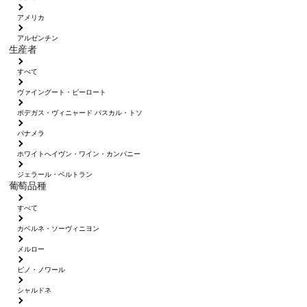
アメリカ
アルゼンチン
生産者
すべて
ヴァイングート・ピーロート
ボデガス・ヴィニャード パスカル・トソ
パナメラ
ホワイトへイヴン・ワイン・カンパニー
ジェラール・ベルトラン
葡萄品種
すべて
カベルネ・ソーヴィニヨン
メルロー
ピノ・ノワール
シャルドネ