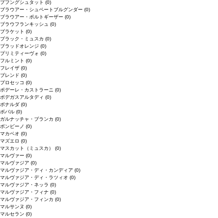
プフングシュタット
(0)
ブラウアー・シュペートブルグンダー
(0)
ブラウアー・ポルトギーザー
(0)
ブラウフランキッシュ
(0)
ブラケット
(0)
ブラック・ミュスカ
(0)
ブラッドオレンジ
(0)
プリミティーヴォ
(0)
フルミント
(0)
フレイザ
(0)
ブレンド
(0)
プロセッコ
(0)
ポデーレ・カストラーニ
(0)
ボデガスアルタディ
(0)
ボナルダ
(0)
ボバル
(0)
ガルナッチャ・ブランカ
(0)
ボンビーノ
(0)
マカベオ
(0)
マズエロ
(0)
マスカット（ミュスカ）
(0)
マルヴァー
(0)
マルヴァジア
(0)
マルヴァジア・ディ・カンディア
(0)
マルヴァジア・ディ・ラツィオ
(0)
マルヴァジア・ネッラ
(0)
マルヴァジア・フィナ
(0)
マルヴァジア・フィンカ
(0)
マルサンヌ
(0)
マルセラン
(0)