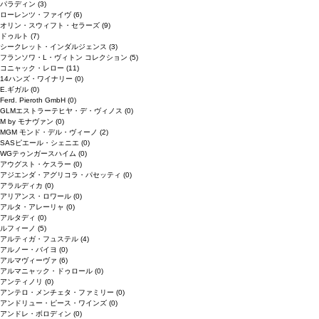
パラディン
(3)
ローレンツ・ファイヴ
(6)
オリン・スウィフト・セラーズ
(9)
ドゥルト
(7)
シークレット・インダルジェンス
(3)
フランソワ・L・ヴィトン コレクション
(5)
コニャック・レロー
(11)
14ハンズ・ワイナリー
(0)
E.ギガル
(0)
Ferd. Pieroth GmbH
(0)
GLMエストラーテヒヤ・デ・ヴィノス
(0)
M by モナヴァン
(0)
MGM モンド・デル・ヴィーノ
(2)
SASピエール・シェニエ
(0)
WGテゥンガースハイム
(0)
アウグスト・ケスラー
(0)
アジエンダ・アグリコラ・パセッティ
(0)
アラルディカ
(0)
アリアンス・ロワール
(0)
アルタ・アレーリャ
(0)
アルタディ
(0)
ルフィーノ
(5)
アルティガ・フュステル
(4)
アルノー・バイヨ
(0)
アルマヴィーヴァ
(6)
アルマニャック・ドゥロール
(0)
アンティノリ
(0)
アンテロ・メンチェタ・ファミリー
(0)
アンドリュー・ピース・ワインズ
(0)
アンドレ・ボロディン
(0)