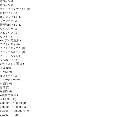
赤ワイン
(9)
白ワイン
(3)
スパークリングワイン
(1)
ロゼワイン
(0)
オレンジワイン
(0)
ブランデー
(0)
酒精強化ワイン
(0)
ウイスキー
(0)
スピリッツ
(0)
セット
(1)
●
ボディで選ぶ
▼
ライトボディ
(0)
ライトミディアム
(0)
ミディアムボディ
(3)
ミディアムフル
(0)
フルボディ
(8)
●
テイストで選ぶ
▼
辛口
(15)
中辛口
(0)
オフドライ
(0)
フルーティー
(0)
中甘口
(0)
甘口
(0)
極甘口
(0)
●
価格で選ぶ
▼
～4,000円
(0)
4,001円～7,000円
(4)
7,001円～10,000円
(2)
10,001円～20,000円
(7)
20,001円～
(2)