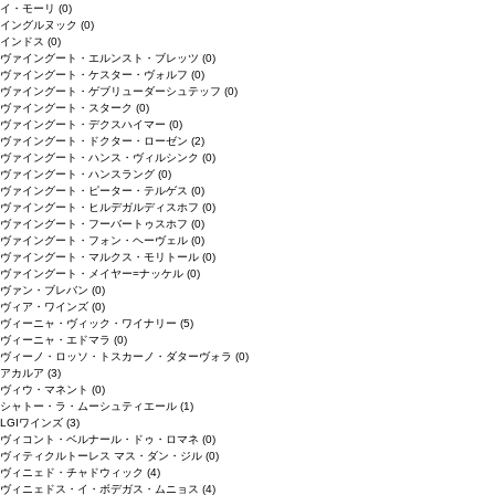
イ・モーリ
(0)
イングルヌック
(0)
インドス
(0)
ヴァイングート・エルンスト・ブレッツ
(0)
ヴァイングート・ケスター・ヴォルフ
(0)
ヴァイングート・ゲブリューダーシュテッフ
(0)
ヴァイングート・スターク
(0)
ヴァイングート・デクスハイマー
(0)
ヴァイングート・ドクター・ローゼン
(2)
ヴァイングート・ハンス・ヴィルシンク
(0)
ヴァイングート・ハンスラング
(0)
ヴァイングート・ピーター・テルゲス
(0)
ヴァイングート・ヒルデガルディスホフ
(0)
ヴァイングート・フーバートゥスホフ
(0)
ヴァイングート・フォン・ヘーヴェル
(0)
ヴァイングート・マルクス・モリトール
(0)
ヴァイングート・メイヤー=ナッケル
(0)
ヴァン・ブレバン
(0)
ヴィア・ワインズ
(0)
ヴィーニャ・ヴィック・ワイナリー
(5)
ヴィーニャ・エドマラ
(0)
ヴィーノ・ロッソ・トスカーノ・ダターヴォラ
(0)
アカルア
(3)
ヴィウ・マネント
(0)
シャトー・ラ・ムーシュティエール
(1)
LGIワインズ
(3)
ヴィコント・ベルナール・ドゥ・ロマネ
(0)
ヴィティクルトーレス マス・ダン・ジル
(0)
ヴィニェド・チャドウィック
(4)
ヴィニェドス・イ・ボデガス・ムニョス
(4)