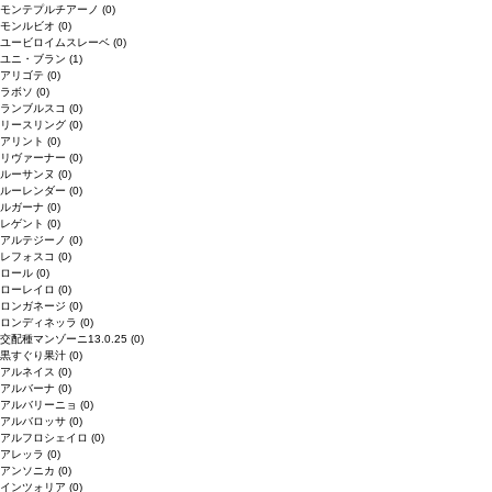
モンテプルチアーノ
(0)
モンルビオ
(0)
ユービロイムスレーベ
(0)
ユニ・ブラン
(1)
アリゴテ
(0)
ラボソ
(0)
ランブルスコ
(0)
リースリング
(0)
アリント
(0)
リヴァーナー
(0)
ルーサンヌ
(0)
ルーレンダー
(0)
ルガーナ
(0)
レゲント
(0)
アルテジーノ
(0)
レフォスコ
(0)
ロール
(0)
ローレイロ
(0)
ロンガネージ
(0)
ロンディネッラ
(0)
交配種マンゾーニ13.0.25
(0)
黒すぐり果汁
(0)
アルネイス
(0)
アルバーナ
(0)
アルバリーニョ
(0)
アルバロッサ
(0)
アルフロシェイロ
(0)
アレッラ
(0)
アンソニカ
(0)
インツォリア
(0)