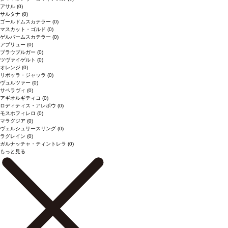
アサル
(0)
サルタナ
(0)
ゴールドムスカテラー
(0)
マスカット・ゴルド
(0)
ゲルバームスカテラー
(0)
アブリュー
(0)
ブラウブルガー
(0)
ツヴァイゲルト
(0)
オレンジ
(0)
リボッラ・ジャッラ
(0)
ヴュルツァー
(0)
サペラヴィ
(0)
アギオルギティコ
(0)
ロディティス・アレポウ
(0)
モスホフィレロ
(0)
マラグジア
(0)
ヴェルシュリースリング
(0)
ラグレイン
(0)
ガルナッチャ・ティントレラ
(0)
もっと見る