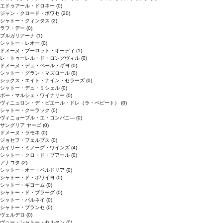
エドゥアール・ドロネー
(0)
ジャン・クロード・ボワセ
(20)
シャトー・クィンタス
(2)
ラフ・デー
(0)
ブルガリアーナ
(1)
シャトー・レオー
(0)
ドメーヌ・ブーロット・オーディ
(1)
レ・トゥーレル・ド・ロングヴィル
(0)
ドメーヌ・デュ・ペール・ギヨ
(0)
シャトー・グラン・マズロール
(0)
シックス・エイト・ナイン・セラーズ
(0)
シャトー・デュ・ミシェル
(0)
ボー・マルシェ・ワイナリー
(0)
ヴィニュロン・デ・ピエール・ドレ（ラ・ペピート）
(0)
シャトー・クーラック
(0)
ヴィニョーブル・エ・コンパニ―
(0)
サングリア ヤーゴ
(0)
ドメーヌ・ラモネ
(0)
ジョセフ・フェルプス
(0)
カイリー・ミノーグ・ワインズ
(4)
シャトー・クロ・ド・ブアール
(0)
アナコタ
(2)
シャトー・オー・ペルドリア
(0)
シャトー・ド・ボワイヨ
(0)
シャトー・ギヨーム
(0)
シャトー・ド・ブラーグ
(0)
シャトー・パルネイ
(0)
シャトー・プランセ
(0)
ヴェルデロ
(0)
ヴュー・シャトー・セルタン
(0)