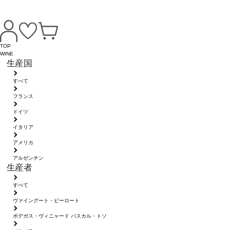
TOP
WINE
生産国
すべて
フランス
ドイツ
イタリア
アメリカ
アルゼンチン
生産者
すべて
ヴァイングート・ピーロート
ボデガス・ヴィニャード パスカル・トソ