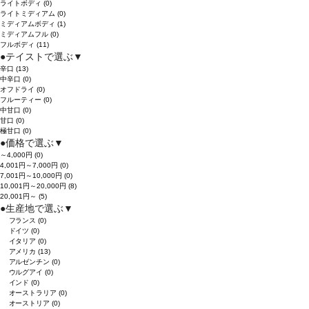
ライトボディ
(0)
ライトミディアム
(0)
ミディアムボディ
(1)
ミディアムフル
(0)
フルボディ
(11)
●
テイストで選ぶ
▼
辛口
(13)
中辛口
(0)
オフドライ
(0)
フルーティー
(0)
中甘口
(0)
甘口
(0)
極甘口
(0)
●
価格で選ぶ
▼
～4,000円
(0)
4,001円～7,000円
(0)
7,001円～10,000円
(0)
10,001円～20,000円
(8)
20,001円～
(5)
●
生産地で選ぶ
▼
フランス
(0)
ドイツ
(0)
イタリア
(0)
アメリカ
(13)
アルゼンチン
(0)
ウルグアイ
(0)
インド
(0)
オーストラリア
(0)
オーストリア
(0)