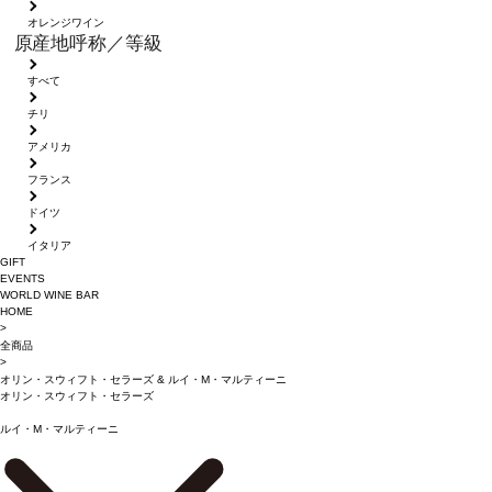
オレンジワイン
原産地呼称／等級
すべて
チリ
アメリカ
フランス
ドイツ
イタリア
GIFT
EVENTS
WORLD WINE BAR
HOME
>
全商品
>
オリン・スウィフト・セラーズ
&
ルイ・M・マルティーニ
オリン・スウィフト・セラーズ
ルイ・M・マルティーニ