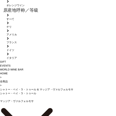
オレンジワイン
原産地呼称／等級
すべて
チリ
アメリカ
フランス
ドイツ
イタリア
GIFT
EVENTS
WORLD WINE BAR
HOME
>
全商品
>
シャトー・ペイ・ラ・トゥール
&
マッジア・ヴァルフォルモサ
シャトー・ペイ・ラ・トゥール
マッジア・ヴァルフォルモサ