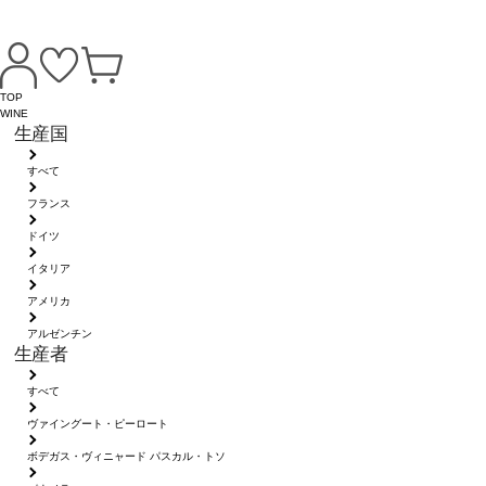
TOP
WINE
生産国
すべて
フランス
ドイツ
イタリア
アメリカ
アルゼンチン
生産者
すべて
ヴァイングート・ピーロート
ボデガス・ヴィニャード パスカル・トソ