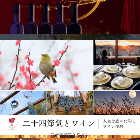
月間人気売れ筋ワインランキング
45カ国以上に輸出
950万リットルのワイン生産能力を持つワイナリーは、トゥルム・ヴァレーの中心で高品質の白ワイ
ンと赤ワインを生産できるよう、近代的で温度管理の行き届いた設備を整えています。彼らの魅力
的でモダンな製品は、素晴らしい個性と破天荒な精神によって特徴づけられていて、それぞれが異
なるスタイルを持っています。フィンカ・ラス・モラスから各大陸の45カ国以上に輸出され、その
比類ない価値観により世界中で認められています。
二十四節気とワイン