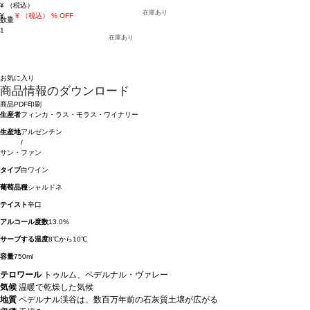
¥
（税込）
在庫あり
¥
→
¥
（税込）
% OFF
数量
1
在庫あり
お気に入り
商品情報のダウンロード
商品PDF印刷
生産者
フィンカ・ラス・モラス・ワイナリー
生産地
アルゼンチン
/
サン・ファン
タイプ
白ワイン
葡萄品種
シャルドネ
テイスト
辛口
アルコール度数
13.0%
サーブする温度
8℃から10℃
容量
750ml
テロワール
トゥルム、ペデルナル・ヴァレー
気候
温暖で乾燥した気候
地質
ペデルナル渓谷は、数百万年前の石灰質土壌が広がる