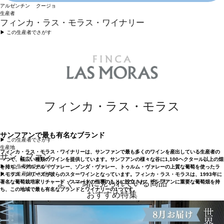
アルゼンチン クージョ
生産者
フィンカ・ラス・モラス・ワイナリー
▶︎ この生産者でさがす
フィンカ・ラス・モラス
サンフアンで最も有名なブランド
▶︎ この生産者でさがす
生産地
フィンカ・ラス・モラス・ワイナリーは、サンファンで最も多くのワインを産出している生産者の
サン・ファン
一つで、幅広い種類のワインを提供しています。サンフアンの様々な谷に1,100ヘクタール以上の畑
▶︎ この生産地でさがす
を持ち、ペデルナル・ヴァレー、ゾンダ・ヴァレー、トゥルム・ヴァレーの上質な葡萄を使ったラ
▶︎ この生産地でさがす
スモラス・シリーズが彼らのスターワインとなっています。フィンカ・ラス・モラスは、1993年に
よく一緒に見られている商品
著名な葡萄栽培家リチャード・スマートの指導のもとに設立され、サンフアンに重要な葡萄畑を持
ち、この地域で最も有名なブランドとワイナリーの1つです。
おすすめ特集