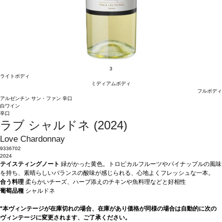
3
ライトボディ
ミディアムボディ
フルボディ
アルゼンチン
サン・ファン
辛口
白ワイン
辛口
ラブ シャルドネ (2024)
Love Chardonnay
9336702
2024
テイスティングノート
緑がかった黄色。トロピカルフルーツやパイナップルの風味
を持ち、素晴らしいバランスの酸味が感じられる、心地よくフレッシュな一本。
合う料理
柔らかいチーズ、ハーブ添えのチキンや魚料理などと好相性
葡萄品種
シャルドネ
*本ヴィンテージが在庫切れの場合、在庫があり価格が同様の場合は自動的に次の
ヴィンテージに変更されます、ご了承ください。