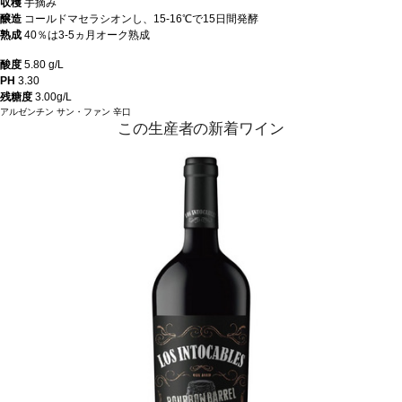
収穫
手摘み
醸造
コールドマセラシオンし、15-16℃で15日間発酵
熟成
40％は3-5ヵ月オーク熟成
酸度
5.80 g/L
PH
3.30
残糖度
3.00g/L
アルゼンチン
サン・ファン
辛口
この生産者の新着ワイン