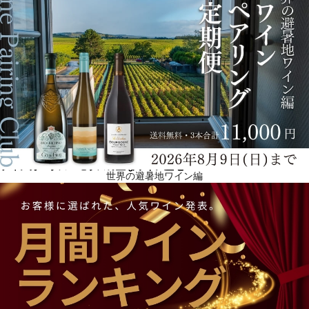
フィンカ・ラス・モラスの主なワイン産地
世界の避暑地ワイン編
フィンカ・ラス・モラスの名前は、トゥルム、ゾンダ、ペデルナルの畑にあるブラックベリーの木
に由来しています。ブラックベリーは、スペイン語で「モラス」と呼ばれています。サンファン
は、特にシラーやマルベック及びヴィオニエやソーヴィニヨン・ブランに関して、アルゼンチン国
内のワイン生産地域の新しいフロンティアです。フィンカ・ラス・モラスの主なワイン産地は以下
の通りです。 ペデルナル・ヴァレー：平均標高1,350メートルと、サンフアンで最も標高の高いワ
イン産地の一つで、冷涼な気温、広い日較差、白亜質の土壌の組み合わせにより、新鮮さ、凝縮
感、骨格のある赤ワインと白ワインが生み出されています。 ゾンダ・ヴァレー：この地域を吹き抜
ける有名なゾンダ風にちなんで名付けられたサンフアンのワイン産地は、アンデス山脈の麓に位置
し、平均標高は950メートルです。幅広い種類のブドウ品種に適しており、フルボディで果実の凝縮
感と骨格のあるワインが造られます。 トゥルム・ヴァレー：サンファン最大のワイン産地で、平均
標高650メートルで、サンファンで最も温暖なワイン産地のひとつです。ここでは、ワインがフェノ
ール性の熟成に早く達するため、ワインは親しみやすさと熟した果実の表現で知られています。