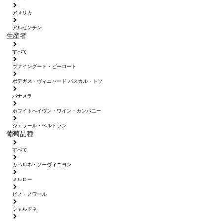
アメリカ
アルゼンチン
生産者
すべて
ヴァイングート・ピーロート
ボデガス・ヴィニャード パスカル・トソ
パナメラ
ホワイトへイヴン・ワイン・カンパニー
ジェラール・ベルトラン
葡萄品種
すべて
カベルネ・ソーヴィニヨン
メルロー
ピノ・ノワール
シャルドネ