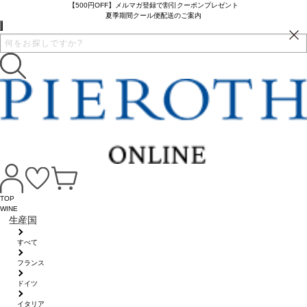
【500円OFF】メルマガ登録で割引クーポンプレゼント
夏季期間クール便配送のご案内
TOP
WINE
生産国
すべて
フランス
ドイツ
イタリア