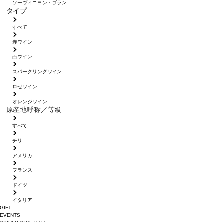
ソーヴィニヨン・ブラン
タイプ
すべて
赤ワイン
白ワイン
スパークリングワイン
ロゼワイン
オレンジワイン
原産地呼称／等級
すべて
チリ
アメリカ
フランス
ドイツ
イタリア
GIFT
EVENTS