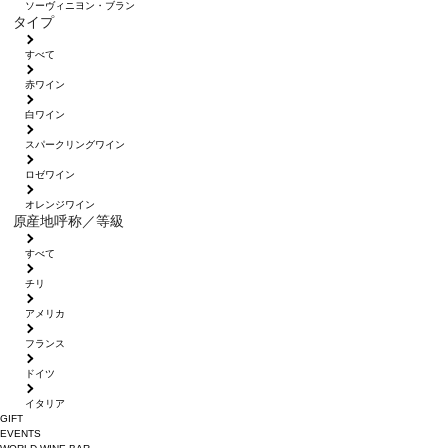
ソーヴィニヨン・ブラン
タイプ
すべて
赤ワイン
白ワイン
スパークリングワイン
ロゼワイン
オレンジワイン
原産地呼称／等級
すべて
チリ
アメリカ
フランス
ドイツ
イタリア
GIFT
EVENTS