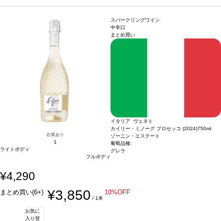
フレンドリー。 音楽だけでなくワイン造りでも頭角を表し、アメリカやイギリスで
璧なパートナーを見つけたことが始まりです。
テイスティングノート
フレッシュ
人気を博したカイリーがプロセッコをプロデュース。ボトルにはハートのモチーフ
なイチゴ、ラズベリー、花などを示す、エレガントなロゼ。鮮やかなテクスチャー
が施されていて、プレゼントに最適！
とすっきりとした味わいを持ち、爽やかな柑橘類を含む後味が続く。ヴィーガン・
合う料理
生ハムとメロン、シーフード、チ
スパークリングワイン
ーズ、加工肉、フルーツなどと好相性
フレンドリー。 音楽だけでなくワイン造りでも頭角を表し、アメリカやイギリスで
葡萄品種
グレラ 90%、ピノ・ノワール 10%
中辛口
まとめ買い
認証
人気を博したカイリーがプロセッコをプロデュース。ボトルにはハートのモチーフ
ヴィーガン認証
*本ヴィンテージが在庫切れの場合、在庫があり価格が同様の
場合は自動的に次のヴィンテージに変更されます、ご了承ください。
が施されていて、プレゼントに最適！
合う料理
生ハムとメロン、シーフード、チ
ーズ、加工肉、フルーツなどと好相性
葡萄品種
グレラ 90%、ピノ・ノワール 10%
認証
ヴィーガン認証
*本ヴィンテージが在庫切れの場合、在庫があり価格が同様の
場合は自動的に次のヴィンテージに変更されます、ご了承ください。
イタリア ヴェネト
カイリー・ミノーグ プロセッコ (2024)
750ml
在庫あり
ゾーニン・エステート
1
葡萄品種:
ライトボディ
グレラ
フルボディ
¥4,290
¥3,850
まとめ買い(6+)
10%OFF
/ 1本
お気に
入り登