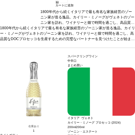
録
カートに追加
1800年代から続くイタリアで最も有名な家族経営のゾー
ニン家が造る逸品。カイリー・ミノーグがヴェネトのゾー
ニン家を訪れ、ワイナリーと畑で時間を過ごし、高品質な
1800年代から続くイタリアで最も有名な家族経営のゾーニン家が造る逸品。カイリ
DOCプロセッコを生産するための完璧なパートナーを見
ー・ミノーグがヴェネトのゾーニン家を訪れ、ワイナリーと畑で時間を過ごし、高
つけたことが始まりです。
テイスティングノート
フフレ
品質なDOCプロセッコを生産するための完璧なパートナーを見つけたことが始まり
ッシュなイチゴ、ラズベリー、花を示し、エレガントで飲
です。
テイスティングノート
みやすいロゼ。鮮やかなテクスチャーを持ち、すっきりと
フフレッシュなイチゴ、ラズベリー、花を示し、エ
レガントで飲みやすいロゼ。鮮やかなテクスチャーを持ち、すっきりとした味わい
した味わいが広がり、爽やかな柑橘類を含むフィニッシュ
が広がり、爽やかな柑橘類を含むフィニッシュが続く。 音楽だけでなくワイン造り
が続く。 音楽だけでなくワイン造りでも頭角を表し、ア
スパークリングワイン
でも頭角を表し、アメリカやイギリスで人気を博したカイリーがプロセッコをプロ
メリカやイギリスで人気を博したカイリーがプロセッコを
中辛口
まとめ買い
デュース。ボトルにはハートのモチーフが施されていて、プレゼントに最適！
プロデュース。ボトルにはハートのモチーフが施されてい
合う
料理
生ハムとメロン、シーフード、チーズ、加工肉、フルーツなどと好相性
て、プレゼントに最適！
合う料理
生ハムとメロン、シー
葡萄
品種
グレラ 90%、ピノ・ノワール 10%
フード、チーズ、加工肉、フルーツなどと好相性
認証
ヴィーガン認証
*本ヴィンテージが在
葡萄品
庫切れの場合、在庫があり価格が同様の場合は自動的に次のヴィンテージに変更さ
種
グレラ 90%、ピノ・ノワール 10%
認証
ヴィーガン認
れます、ご了承ください。
証
*本ヴィンテージが在庫切れの場合、在庫があり価格が
同様の場合は自動的に次のヴィンテージに変更されます、
ご了承ください。
イタリア ヴェネト
カイリー・ミノーグ プロセッコ (2024)
在庫あり
200ml
200ml
1
ゾーニン・エステート