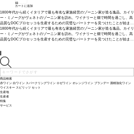
録
カートに追加
1800年代から続くイタリアで最も有名な家族経営のゾーニン家が造る逸品。カイリ
ー・ミノーグがヴェネトのゾーニン家を訪れ、ワイナリーと畑で時間を過ごし、高
品質なDOCプロセッコを生産するための完璧なパートナーを見つけたことが始まり
です。
1800年代から続くイタリアで最も有名な家族経営のゾーニン家が造る逸品。カイリ
テイスティングノート
明るく淡い麦わら色で、きめ細かく繊細なペルラー
ジュが立ち上る。魅力的なブーケは濃く、フルーティで芳醇、青りんご、洋ナシ、
ー・ミノーグがヴェネトのゾーニン家を訪れ、ワイナリーと畑で時間を過ごし、高
ほのかな花を伴う。
品質なDOCプロセッコを生産するための完璧なパートナーを見つけたことが始まり
合う料理
様々な食事とよく合う： 前菜：生ハムとチーズのシ
ャルキュトリ、軽いブルスケッタやクロスティーニ メインディッシュ：野菜のリゾ
です。
テイスティングノート
明るく淡い麦わら色で、きめ細かく繊細なペルラー
ット、サラダやシーフードのセビーチェ、サーモンのグリルや白身魚のポシェ、鶏
ジュが立ち上る。魅力的なブーケは濃く、フルーティで芳醇、青りんご、洋ナシ、
肉や七面鳥などの白身肉をじっくりと煮込んだ料理 軽食：新鮮な野菜、軽くて香ば
ほのかな花を伴う。
合う料理
様々な食事とよく合う： 前菜：生ハムとチーズのシ
しいペイストリーやキッシュ デザート：新鮮なベリー類、タルトやシャーベットな
ャルキュトリ、軽いブルスケッタやクロスティーニ メインディッシュ：野菜のリゾ
どフルーツのデザート、パンナコッタやフルーツムース
ット、サラダやシーフードのセビーチェ、サーモンのグリルや白身魚のポシェ、鶏
葡萄品種
100% グレラ
*本
ヴィンテージが在庫切れの場合、在庫があり価格が同様の場合は自動的に次のヴィ
肉や七面鳥などの白身肉をじっくりと煮込んだ料理 軽食：新鮮な野菜、軽くて香ば
ンテージに変更されます、ご了承ください。
しいペイストリーやキッシュ デザート：新鮮なベリー類、タルトやシャーベットな
商品検索
どフルーツのデザート、パンナコッタやフルーツムース
葡萄品種
100% グレラ
*本
赤ワイン
白ワイン
スパークリングワイン
ロゼワイン
オレンジワイン
ブランデー
酒精強化ワイン
ヴィンテージが在庫切れの場合、在庫があり価格が同様の場合は自動的に次のヴィ
ウイスキー
スピリッツ
セット
生産地
ンテージに変更されます、ご了承ください。
生産者
特集
サービス