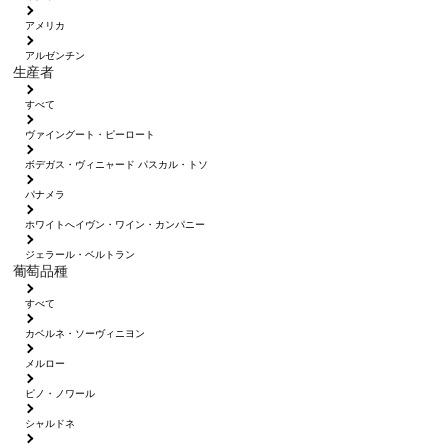
アメリカ
アルゼンチン
生産者
すべて
ヴァイングート・ピーロート
ボデガス・ヴィニャード パスカル・トソ
パナメラ
ホワイトへイヴン・ワイン・カンパニー
ジェラール・ベルトラン
葡萄品種
すべて
カベルネ・ソーヴィニヨン
メルロー
ピノ・ノワール
シャルドネ