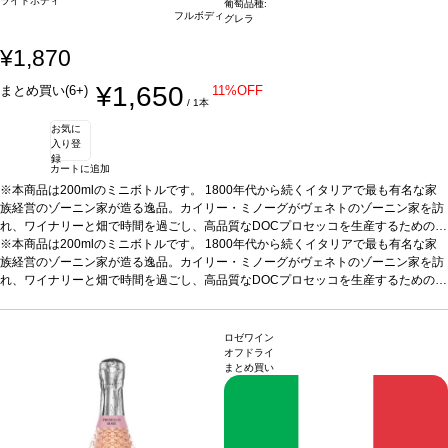
ライトボディ
葡萄品種:
フルボディ
グレラ
¥1,870
¥1,650
まとめ買い(6+)
11%OFF
/ 1本
お気に
入り登
録
カートに追加
※本商品は200mlのミニボトルです。 1800年代から続くイタリアで最も有名な家
族経営のゾーニン家が造る逸品。カイリー・ミノーグがヴェネトのゾーニン家を訪
れ、ワイナリーと畑で時間を過ごし、高品質なDOCプロセッコを生産するための完
璧なパートナーを見つけたことが始まりです。
※本商品は200mlのミニボトルです。 1800年代から続くイタリアで最も有名な家
テイスティングノート
明るく淡い
麦わら色で、きめ細かく繊細なペルラージュが立ち上る。魅力的なブーケは濃く、
族経営のゾーニン家が造る逸品。カイリー・ミノーグがヴェネトのゾーニン家を訪
フルーティで芳醇、青りんご、洋ナシ、ほのかな花を伴う。
れ、ワイナリーと畑で時間を過ごし、高品質なDOCプロセッコを生産するための完
合う料理
様々な食事
とよく合う： 前菜：生ハムとチーズのシャルキュトリ、軽いブルスケッタやクロス
璧なパートナーを見つけたことが始まりです。
テイスティングノート
明るく淡い
ティーニ メインディッシュ：野菜のリゾット、サラダやシーフードのセビーチェ、
麦わら色で、きめ細かく繊細なペルラージュが立ち上る。魅力的なブーケは濃く、
サーモンのグリルや白身魚のポシェ、鶏肉や七面鳥などの白身肉をじっくりと煮込
フルーティで芳醇、青りんご、洋ナシ、ほのかな花を伴う。
合う料理
様々な食事
ロゼワイン
んだ料理 軽食：新鮮な野菜、軽くて香ばしいペイストリーやキッシュ デザート：
とよく合う： 前菜：生ハムとチーズのシャルキュトリ、軽いブルスケッタやクロス
オフドライ
まとめ買い
新鮮なベリー類、タルトやシャーベットなどフルーツのデザート、パンナコッタや
ティーニ メインディッシュ：野菜のリゾット、サラダやシーフードのセビーチェ、
フルーツムース
サーモンのグリルや白身魚のポシェ、鶏肉や七面鳥などの白身肉をじっくりと煮込
葡萄品種
100% グレラ
*本ヴィンテージが在庫切れの場合、在庫が
あり価格が同様の場合は自動的に次のヴィンテージに変更されます、ご了承くださ
んだ料理 軽食：新鮮な野菜、軽くて香ばしいペイストリーやキッシュ デザート：
い。
新鮮なベリー類、タルトやシャーベットなどフルーツのデザート、パンナコッタや
フルーツムース
葡萄品種
100% グレラ
*本ヴィンテージが在庫切れの場合、在庫が