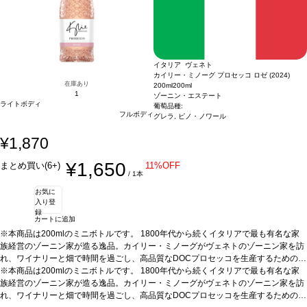
あり価格が同様の場合は自動的に次のヴィンテージに変更されます、ご了承くださ
い。
イタリア ヴェネト
カイリー・ミノーグ プロセッコ ロゼ (2024)
在庫あり
200ml
200ml
1
ゾーニン・エステート
ライトボディ
葡萄品種:
フルボディ
グレラ, ピノ・ノワール
¥1,870
¥1,650
まとめ買い(6+)
11%OFF
/ 1本
お気に
入り登
録
カートに追加
※本商品は200mlのミニボトルです。
1800年代から続くイタリアで最も有名な家
族経営のゾーニン家が造る逸品。カイリー・ミノーグがヴェネトのゾーニン家を訪
れ、ワイナリーと畑で時間を過ごし、高品質なDOCプロセッコを生産するための完
璧なパートナーを見つけたことが始まりです。
※本商品は200mlのミニボトルです。
1800年代から続くイタリアで最も有名な家
テイスティングノート
フレッシュ
なイチゴ、ラズベリー、花などを示す、エレガントなロゼ。鮮やかなテクスチャー
族経営のゾーニン家が造る逸品。カイリー・ミノーグがヴェネトのゾーニン家を訪
とすっきりとした味わいを持ち、爽やかな柑橘類を含む後味が続く。ヴィーガン・
れ、ワイナリーと畑で時間を過ごし、高品質なDOCプロセッコを生産するための完