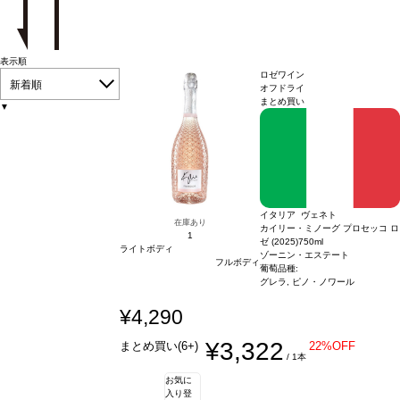
表示順
ロゼワイン
新着順
オフドライ
まとめ買い
▼
イタリア ヴェネト
在庫あり
カイリー・ミノーグ プロセッコ ロ
1
ゼ (2025)
750ml
ライトボディ
ゾーニン・エステート
フルボディ
葡萄品種:
グレラ, ピノ・ノワール
¥4,290
¥3,322
まとめ買い(6+)
22%OFF
/ 1本
お気に
入り登