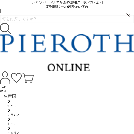
【500円OFF】メルマガ登録で割引クーポンプレゼント
夏季期間クール便配送のご案内
TOP
WINE
生産国
すべて
フランス
ドイツ
イタリア