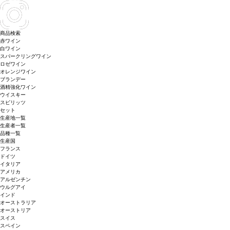
商品検索
赤ワイン
白ワイン
スパークリングワイン
ロゼワイン
オレンジワイン
ブランデー
酒精強化ワイン
ウイスキー
スピリッツ
セット
生産地一覧
生産者一覧
品種一覧
生産国
フランス
ドイツ
イタリア
アメリカ
アルゼンチン
ウルグアイ
インド
オーストラリア
オーストリア
スイス
スペイン