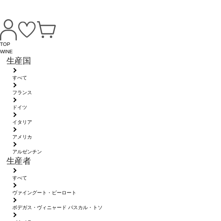
TOP
WINE
生産国
すべて
フランス
ドイツ
イタリア
アメリカ
アルゼンチン
生産者
すべて
ヴァイングート・ピーロート
ボデガス・ヴィニャード パスカル・トソ