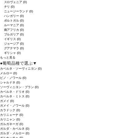
スロヴェニア
(0)
チリ
(0)
ニュージーランド
(0)
ハンガリー
(0)
ポルトガル
(0)
ルーマニア
(0)
南アフリカ
(0)
ブルガリア
(0)
イギリス
(0)
ジョージア
(0)
グアテマラ
(0)
ギリシャ
(0)
もっと見る
●
葡萄品種で選ぶ
▼
カベルネ・ソーヴィニヨン
(0)
メルロー
(0)
ピノ・ノワール
(0)
シャルドネ
(0)
ソーヴィニヨン・ブラン
(0)
カベルネ・ドリオ
(0)
カベルネ・ミトス
(0)
ガメイ
(0)
ガメイ・ノワール
(0)
カラドック
(0)
カリニェーナ
(0)
カリニャン
(0)
ガルガネーガ
(0)
ガルダ・カベルネ
(0)
ガルダ・メルロー
(0)
ガルナッチャ
(0)