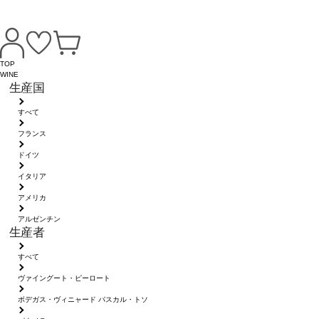
TOP
WINE
生産国
すべて
フランス
ドイツ
イタリア
アメリカ
アルゼンチン
生産者
すべて
ヴァイングート・ピーロート
ボデガス・ヴィニャード パスカル・トソ