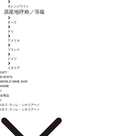
オレンジワイン
原産地呼称／等級
すべて
チリ
アメリカ
フランス
ドイツ
イタリア
GIFT
EVENTS
WORLD WINE BAR
HOME
>
全商品
>
I.G.T.- テッレ・シチリアーノ
I.G.T.- テッレ・シチリアーノ