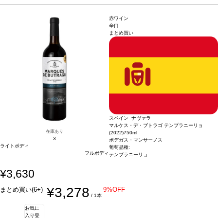
場合は自動的に次のヴィンテージに変更されます、ご了承ください。
赤ワイン
辛口
まとめ買い
スペイン ナヴァラ
マルケス・デ・ブトラゴ テンプラニーリョ
在庫あり
(2022)
750ml
3
ボデガス・マンサーノス
ライトボディ
葡萄品種:
フルボディ
テンプラニーリョ
¥3,630
¥3,278
まとめ買い(6+)
9%OFF
/ 1本
お気に
入り登