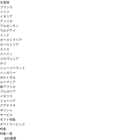
生産国
フランス
ドイツ
イタリア
アメリカ
アルゼンチン
ウルグアイ
インド
オーストラリア
オーストリア
スイス
スペイン
スロヴェニア
チリ
ニュージーランド
ハンガリー
ポルトガル
ルーマニア
南アフリカ
ブルガリア
イギリス
ジョージア
グアテマラ
ギリシャ
サービス
ギフト特集
ギフトラッピング
特集
特集一覧
会社概要