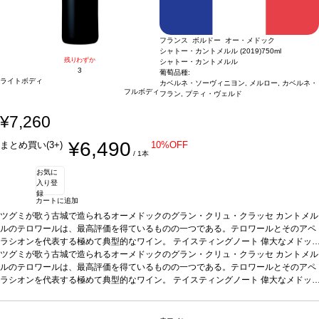
フランス ボルドー オー・メドック
シャトー・カントメルル (2019)
750ml
残りわずか
シャトー・カントメルル
3
葡萄品種:
ライトボディ
カベルネ・ソーヴィニヨン, メルロー, カベルネ・
フルボディ
フラン, プティ・ヴェルド
¥7,260
¥6,490
まとめ買い(3+)
10%OFF
/ 1本
お気に
入り登
録
カートに追加
ツグミが歌う古城で造られるオーメドックのグラン・クリュ・クラッセ カントメル
ルのテロワールは、最高評価を得ているものの一つである。テロワールとそのアペ
ラシオンを代表する極めて典型的なワイン。
テイスティングノート
偉大なメドッ
クワインを証明する、凝縮した複雑さを示す。ブーケはチェリー、オリーブ、タバ
ツグミが歌う古城で造られるオーメドックのグラン・クリュ・クラッセ カントメル
コを含み、ほのかなオークが少し残る。口に含むと、滑らかなタンニンがスパイ
ルのテロワールは、最高評価を得ているものの一つである。テロワールとそのアペ
ス、胡椒、フルーティーな風味と調和し、柔らかい余韻が支える。生き生きとした
ラシオンを代表する極めて典型的なワイン。
テイスティングノート
偉大なメドッ
フィニッシュは持続し、素晴らしいバランスがフレッシュでエレガント、完璧にコ
クワインを証明する、凝縮した複雑さを示す。ブーケはチェリー、オリーブ、タバ
ントロールされたパワーを支える。
コを含み、ほのかなオークが少し残る。口に含むと、滑らかなタンニンがスパイ
合う料理
肉料理などと好相性
葡萄品種
68% カ
ベルネ・ソーヴィニヨン、23% メルロー、5% カベルネ・フラン、4% プティ・ヴ
ス、胡椒、フルーティーな風味と調和し、柔らかい余韻が支える。生き生きとした