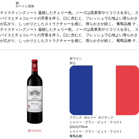
録
カートに追加
テイスティングノート
凝縮したチェリー色。ノーズは黒果実やリコリスを示し、ス
パイスとチョコレートの芳香を伴う。口に含むと、フレッシュで心地よい滑らかさ
が広がり、しっかりとしたストラクチャーを感じ、滑らかさが続く。
葡萄品種
テ
ンプラニーリョ
テイスティングノート
*本ヴィンテージが在庫切れの場合、在庫があり価格が同様の場合
凝縮したチェリー色。ノーズは黒果実やリコリスを示し、ス
は自動的に次のヴィンテージに変更されます、ご了承ください。
パイスとチョコレートの芳香を伴う。口に含むと、フレッシュで心地よい滑らかさ
が広がり、しっかりとしたストラクチャーを感じ、滑らかさが続く。
葡萄品種
テ
ンプラニーリョ
*本ヴィンテージが在庫切れの場合、在庫があり価格が同様の場合
は自動的に次のヴィンテージに変更されます、ご了承ください。
赤ワイン
辛口
フランス ボルドー ポイヤック
シャトー・グラン・ピュイ・ラコスト
(2022)
750ml
残りわずか
シャトー・グラン・ピュイ・ラコスト
葡萄品種: