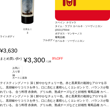
スペイン ナヴァラ
タイム・ラプス カベルネ・ソーヴィニヨン
在庫あり
(2021)
750ml
3
ボデガス・マンサーノス
ライトボディ
葡萄品種:
フルボディ
カベルネ・ソーヴィニヨン
¥3,630
¥3,300
まとめ買い(6+)
9%OFF
/ 1本
お気に
入り登
録
カートに追加
テイスティングノート
深く鮮やかなチェリー色。赤と黒果実の複雑なアロマを示
し、黒胡椒やリコリスを伴う。口に含むと素晴らしくエレガントで、バランスが取
れている。
合う料理
赤身肉、グリル肉、熟成チーズなどと好相性
葡萄品種
カベル
ネ・ソーヴィニヨン
テイスティングノート
*本ヴィンテージが在庫切れの場合、在庫があり価格が同様の
深く鮮やかなチェリー色。赤と黒果実の複雑なアロマを示
場合は自動的に次のヴィンテージに変更されます、ご了承ください。
し、黒胡椒やリコリスを伴う。口に含むと素晴らしくエレガントで、バランスが取
れている。
合う料理
赤身肉、グリル肉、熟成チーズなどと好相性
葡萄品種
カベル
ネ・ソーヴィニヨン
*本ヴィンテージが在庫切れの場合、在庫があり価格が同様の