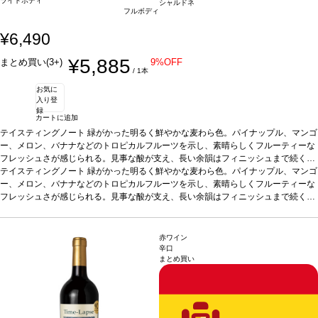
ライトボディ
シャルドネ
フルボディ
¥6,490
¥5,885
まとめ買い(3+)
9%OFF
/ 1本
お気に
入り登
録
カートに追加
テイスティングノート
緑がかった明るく鮮やかな麦わら色。パイナップル、マンゴ
ー、メロン、バナナなどのトロピカルフルーツを示し、素晴らしくフルーティーな
フレッシュさが感じられる。見事な酸が支え、長い余韻はフィニッシュまで続く。
味わいはバランスが取れていて、まろやかで滑らかな酸味を持つ。
テイスティングノート
緑がかった明るく鮮やかな麦わら色。パイナップル、マンゴ
合う料理
カル
パッチョ、貝類、蒸し魚やグリル魚、パテ、チーズ、チキン、野菜のテリーヌ、サ
ー、メロン、バナナなどのトロピカルフルーツを示し、素晴らしくフルーティーな
ラダ、タパスや前菜などと好相性。
フレッシュさが感じられる。見事な酸が支え、長い余韻はフィニッシュまで続く。
葡萄品種
シャルドネ 100%
*本ヴィンテージが
在庫切れの場合、在庫があり価格が同様の場合は自動的に次のヴィンテージに変更
味わいはバランスが取れていて、まろやかで滑らかな酸味を持つ。
合う料理
カル
されます、ご了承ください。
パッチョ、貝類、蒸し魚やグリル魚、パテ、チーズ、チキン、野菜のテリーヌ、サ
ラダ、タパスや前菜などと好相性。
葡萄品種
シャルドネ 100%
*本ヴィンテージが
赤ワイン
在庫切れの場合、在庫があり価格が同様の場合は自動的に次のヴィンテージに変更
辛口
まとめ買い
されます、ご了承ください。