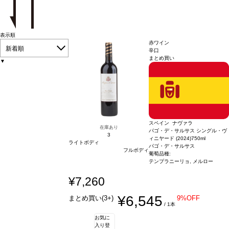
表示順
赤ワイン
新着順
辛口
まとめ買い
▼
スペイン ナヴァラ
在庫あり
パゴ・デ・サルサス シングル・ヴ
3
ィニヤード (2024)
750ml
ライトボディ
パゴ・デ・サルサス
フルボディ
葡萄品種:
テンプラニーリョ, メルロー
¥7,260
¥6,545
まとめ買い(3+)
9%OFF
/ 1本
お気に
入り登