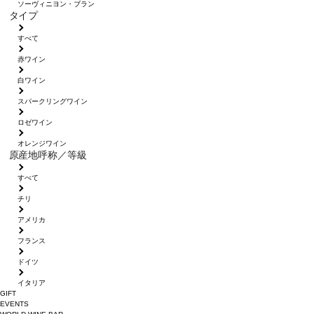
ソーヴィニヨン・ブラン
タイプ
すべて
赤ワイン
白ワイン
スパークリングワイン
ロゼワイン
オレンジワイン
原産地呼称／等級
すべて
チリ
アメリカ
フランス
ドイツ
イタリア
GIFT
EVENTS