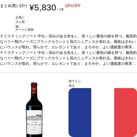
¥5,830
まとめ買い(3+)
19%OFF
/ 1本
お気に
入り登
録
カートに追加
テイスティングノート
中位～深みのある色をし、若々しい紫色の縁を持つ。魅惑的
なベリー類のノーズにブラックカラントと花のニュアンスが表れる。風味はきれい
にバランスが取れ、滑らかで、エレガントであり、まろやか。よい濃縮度の果実味
は、タバコの葉や潅木の際立った含みを示し、がっしりとしたタンニンを持つ。心
テイスティングノート
中位～深みのある色をし、若々しい紫色の縁を持つ。魅惑的
地良い余韻の長い後味。 92pts. JKW04/17 ※JKWのアンプリムールレポートからの
なベリー類のノーズにブラックカラントと花のニュアンスが表れる。風味はきれい
抜粋です。
にバランスが取れ、滑らかで、エレガントであり、まろやか。よい濃縮度の果実味
合う料理
基本的な肉とポテト料理：フィレミニヨン、ラムフィレ、ソ
テーかグリルされたステーキ、チーズなどと好相性
は、タバコの葉や潅木の際立った含みを示し、がっしりとしたタンニンを持つ。心
葡萄品種
メルロー 50%、カベ
ルネ・ソーヴィニヨン 50%
地良い余韻の長い後味。 92pts. JKW04/17 ※JKWのアンプリムールレポートからの
抜粋です。
合う料理
基本的な肉とポテト料理：フィレミニヨン、ラムフィレ、ソ
赤ワイン
テーかグリルされたステーキ、チーズなどと好相性
葡萄品種
メルロー 50%、カベ
辛口
ルネ・ソーヴィニヨン 50%