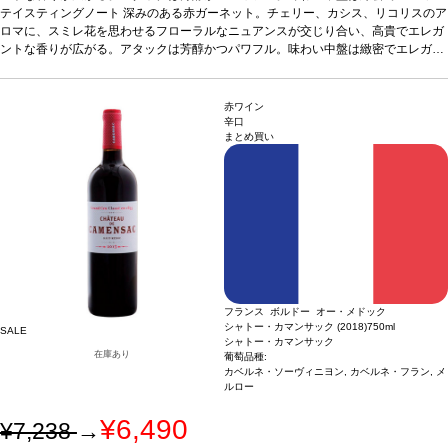
トなタンニンの、ストラクチャーが印象的。ペッパーとスギを思わせる洗練された
テイスティングノート
深みのある赤ガーネット。チェリー、カシス、リコリスのア
アロマがほのかに香り、全体の風味をさらに鮮やかに引き立てている。
ロマに、スミレ花を思わせるフローラルなニュアンスが交じり合い、高貴でエレガ
葡萄品種
5
9% カベルネ・ソーヴィニヨン、28% メルロー、10% カベルネ・フラン、1.5% プ
ントな香りが広がる。アタックは芳醇かつパワフル。味わい中盤は緻密でエレガン
ティ・ヴェルド、1.5% カルメネール
トなタンニンの、ストラクチャーが印象的。ペッパーとスギを思わせる洗練された
アロマがほのかに香り、全体の風味をさらに鮮やかに引き立てている。
葡萄品種
5
9% カベルネ・ソーヴィニヨン、28% メルロー、10% カベルネ・フラン、1.5% プ
赤ワイン
ティ・ヴェルド、1.5% カルメネール
辛口
まとめ買い
フランス ボルドー オー・メドック
シャトー・カマンサック (2018)
750ml
SALE
シャトー・カマンサック
在庫あり
葡萄品種:
カベルネ・ソーヴィニヨン, カベルネ・フラン, メ
ルロー
¥6,490
¥7,238
→