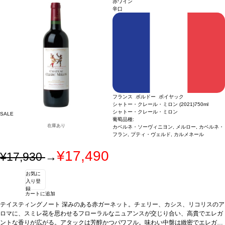
赤ワイン
ェルド
フィニッシュは持続し、素晴らしいバランスがフレッシュでエレガント、完璧にコ
認証
HVE3認証
辛口
ントロールされたパワーを支える。
合う料理
肉料理などと好相性
葡萄品種
68% カ
ベルネ・ソーヴィニヨン、23% メルロー、5% カベルネ・フラン、4% プティ・ヴ
ェルド
認証
HVE3認証
フランス ボルドー ポイヤック
シャトー・クレール・ミロン (2021)
750ml
シャトー・クレール・ミロン
SALE
葡萄品種:
在庫あり
カベルネ・ソーヴィニヨン, メルロー, カベルネ・
フラン, プティ・ヴェルド, カルメネール
¥17,490
¥17,930
→
お気に
入り登
録
カートに追加
テイスティングノート
深みのある赤ガーネット。チェリー、カシス、リコリスのア
ロマに、スミレ花を思わせるフローラルなニュアンスが交じり合い、高貴でエレガ
ントな香りが広がる。アタックは芳醇かつパワフル。味わい中盤は緻密でエレガン