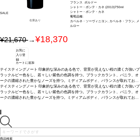
フランス ボルドー
シャトー・ポンテ・カネ (2013)
750ml
シャトー・ポンテ・カネ
SALE
葡萄品種:
在庫あり
カベルネ・ソーヴィニヨン, カベルネ・フラン, メ
ルロー
¥18,370
¥21,670
→
お気に
入り登
録
カートに追加
テイスティングノート
印象的な深みのある色で、背景が見えない程の濃く力強いブ
ラックルビー色をし、若々しい紫色の色調を持つ。ブラックカラント、バニラ、オ
ークの濃縮された豊かなノーズを持つ。ミディアムボディ、バランスが取れてお
り、果実味のしっかりとした核を持ち、オークの含みに包まれており、長く柔らか
テイスティングノート
印象的な深みのある色で、背景が見えない程の濃く力強いブ
な後味で余韻に残る。きれいに造られている。96ポイント。 JKW04/13 ※J. K. ウ
ラックルビー色をし、若々しい紫色の色調を持つ。ブラックカラント、バニラ、オ
ィラハンによるアン・プリムール・テイスティングノートからの抜粋です。
ークの濃縮された豊かなノーズを持つ。ミディアムボディ、バランスが取れてお
り、果実味のしっかりとした核を持ち、オークの含みに包まれており、長く柔らか
な後味で余韻に残る。きれいに造られている。96ポイント。 JKW04/13 ※J. K. ウ
ィラハンによるアン・プリムール・テイスティングノートからの抜粋です。
商品検索