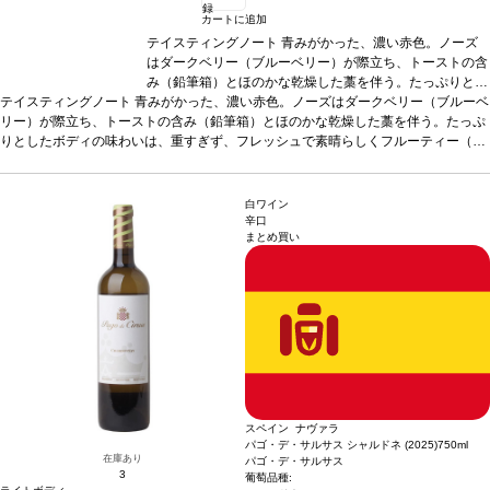
録
カートに追加
テイスティングノート
青みがかった、濃い赤色。ノーズ
はダークベリー（ブルーベリー）が際立ち、トーストの含
み（鉛筆箱）とほのかな乾燥した藁を伴う。たっぷりとし
テイスティングノート
青みがかった、濃い赤色。ノーズはダークベリー（ブルーベ
たボディの味わいは、重すぎず、フレッシュで素晴らしく
リー）が際立ち、トーストの含み（鉛筆箱）とほのかな乾燥した藁を伴う。たっぷ
フルーティー（ブルーベリー、ブラックベリー）。しっか
りとしたボディの味わいは、重すぎず、フレッシュで素晴らしくフルーティー（ブ
りとして、甘いタンニンも感じるフィニッシュが続く。
ルーベリー、ブラックベリー）。しっかりとして、甘いタンニンも感じるフィニッ
合う料理
チーズラビオリなどミートソースのパスタ、リ
シュが続く。
合う料理
チーズラビオリなどミートソースのパスタ、リゾット、あ
ゾット、あらゆる肉料理、またマンチェゴチーズやロック
らゆる肉料理、またマンチェゴチーズやロックフォールチーズと生ハムなどと好相
フォールチーズと生ハムなどと好相性。
葡萄品種
テンプ
白ワイン
性。
葡萄品種
テンプラニーリョ 75%、メルロー 25%
ラニーリョ 75%、メルロー 25%
*本ヴィンテージが在庫切れ
*本ヴィンテージが在庫
辛口
まとめ買い
の場合、在庫があり価格が同様の場合は自動的に次のヴィンテージに変更されま
切れの場合、在庫があり価格が同様の場合は自動的に次の
す、ご了承ください。
ヴィンテージに変更されます、ご了承ください。
スペイン ナヴァラ
パゴ・デ・サルサス シャルドネ (2025)
750ml
在庫あり
パゴ・デ・サルサス
3
葡萄品種: