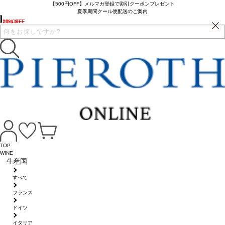
【500円OFF】メルマガ登録で割引クーポンプレゼント
夏季期間クール便配送のご案内
2% OFF
10% OFF
15% OFF
TOP
WINE
生産国
すべて
フランス
ドイツ
イタリア