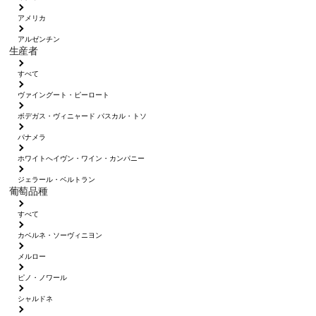
アメリカ
アルゼンチン
生産者
すべて
ヴァイングート・ピーロート
ボデガス・ヴィニャード パスカル・トソ
パナメラ
ホワイトへイヴン・ワイン・カンパニー
ジェラール・ベルトラン
葡萄品種
すべて
カベルネ・ソーヴィニヨン
メルロー
ピノ・ノワール
シャルドネ