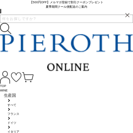
【500円OFF】メルマガ登録で割引クーポンプレゼント
夏季期間クール便配送のご案内
TOP
WINE
生産国
すべて
フランス
ドイツ
イタリア