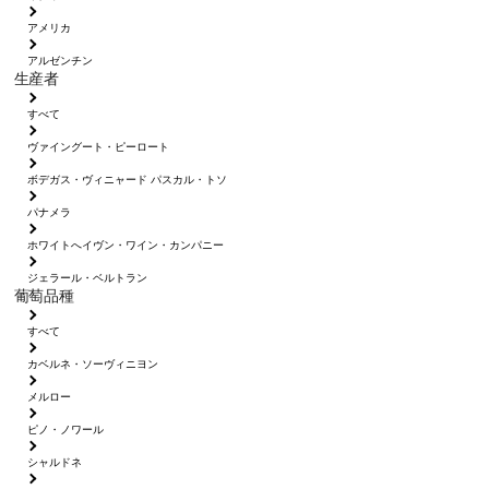
アメリカ
アルゼンチン
生産者
すべて
ヴァイングート・ピーロート
ボデガス・ヴィニャード パスカル・トソ
パナメラ
ホワイトへイヴン・ワイン・カンパニー
ジェラール・ベルトラン
葡萄品種
すべて
カベルネ・ソーヴィニヨン
メルロー
ピノ・ノワール
シャルドネ