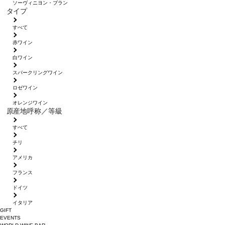
ソーヴィニヨン・ブラン
タイプ
すべて
赤ワイン
白ワイン
スパークリングワイン
ロゼワイン
オレンジワイン
原産地呼称／等級
すべて
チリ
アメリカ
フランス
ドイツ
イタリア
GIFT
EVENTS