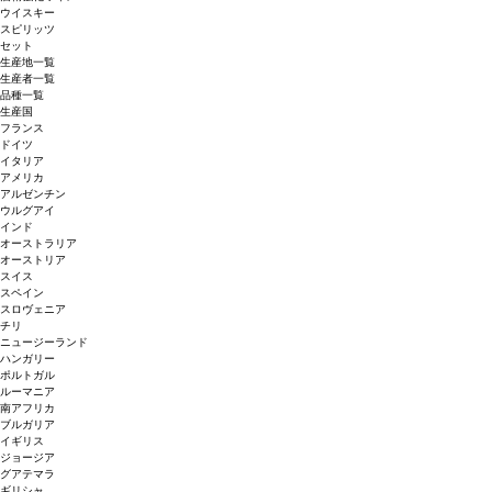
ウイスキー
スピリッツ
セット
生産地一覧
生産者一覧
品種一覧
生産国
フランス
ドイツ
イタリア
アメリカ
アルゼンチン
ウルグアイ
インド
オーストラリア
オーストリア
スイス
スペイン
スロヴェニア
チリ
ニュージーランド
ハンガリー
ポルトガル
ルーマニア
南アフリカ
ブルガリア
イギリス
ジョージア
グアテマラ
ギリシャ