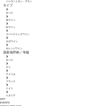
ソーヴィニヨン・ブラン
タイプ
すべて
赤ワイン
白ワイン
スパークリングワイン
ロゼワイン
オレンジワイン
原産地呼称／等級
すべて
チリ
アメリカ
フランス
ドイツ
イタリア
GIFT
EVENTS