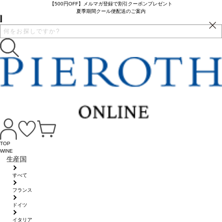
【500円OFF】メルマガ登録で割引クーポンプレゼント
夏季期間クール便配送のご案内
TOP
WINE
生産国
すべて
フランス
ドイツ
イタリア