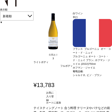
表示順
白ワイン
新着順
辛口
▼
フランス ブルゴーニュ オー・コ
ート・ド・ニュイ
在庫あり
ブルゴーニュ オート・コート・
3
ド・ニュイ ブラン, ホフマン・ジ
ライトボディ
ャイエ (2022)
750ml
フルボディ
ホフマン・ジャイエ
葡萄品種:
シャルドネ, ピノ・ブラン
¥13,783
お気に
入り登
録
カートに追加
テイスティングノート
合う料理
テリーヌやパテなどの前