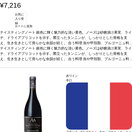
¥7,216
お気に
入り登
録
カートに追加
テイスティングノート
銀色に輝く魅力的な淡い黄色。ノーズは砂糖漬け果実、ライ
チ、ドライアプリコットを示す。際立ったタンニンが、しっかりとした骨格を支
え、生き生きとして滑らかな余韻が続く。
合う料理
魚や甲殻類、ブルゴーニュ料
理のパセリ入り生ハムやエスカルゴ、フォアグラ、ロックフォールやコンテチーズ
テイスティングノート
銀色に輝く魅力的な淡い黄色。ノーズは砂糖漬け果実、ライ
などと好相性。
チ、ドライアプリコットを示す。際立ったタンニンが、しっかりとした骨格を支
葡萄品種
シャルドネ 100%
*本ヴィンテージが在庫切れの場合、在
庫があり価格が同様の場合は自動的に次のヴィンテージに変更されます、ご了承く
え、生き生きとして滑らかな余韻が続く。
合う料理
魚や甲殻類、ブルゴーニュ料
ださい。
理のパセリ入り生ハムやエスカルゴ、フォアグラ、ロックフォールやコンテチーズ
などと好相性。
葡萄品種
シャルドネ 100%
*本ヴィンテージが在庫切れの場合、在
庫があり価格が同様の場合は自動的に次のヴィンテージに変更されます、ご了承く
赤ワイン
ださい。
辛口
フランス ブルゴーニュ オー・コート・ド・ニュ