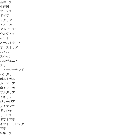
品種一覧
生産国
フランス
ドイツ
イタリア
アメリカ
アルゼンチン
ウルグアイ
インド
オーストラリア
オーストリア
スイス
スペイン
スロヴェニア
チリ
ニュージーランド
ハンガリー
ポルトガル
ルーマニア
南アフリカ
ブルガリア
イギリス
ジョージア
グアテマラ
ギリシャ
サービス
ギフト特集
ギフトラッピング
特集
特集一覧