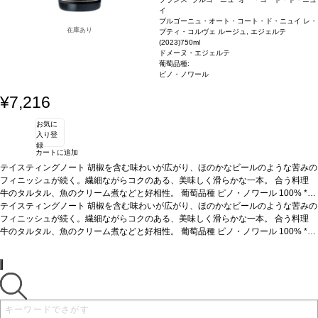
イ
ブルゴーニュ・オート・コート・ド・ニュイ レ・
在庫あり
プティ・コルヴェ ルージュ, エジェルテ
(2023)
750ml
ドメーヌ・エジェルテ
葡萄品種:
ピノ・ノワール
¥7,216
お気に
入り登
録
カートに追加
テイスティングノート
胡椒を含む味わいが広がり、ほのかなビールのような苦みの
フィニッシュが続く。繊細ながらコクのある、美味しく滑らかな一本。
合う料理
牛のタルタル、魚のクリーム煮などと好相性。
葡萄品種
ピノ・ノワール 100%
*本
ヴィンテージが在庫切れの場合、在庫があり価格が同様の場合は自動的に次のヴィ
テイスティングノート
胡椒を含む味わいが広がり、ほのかなビールのような苦みの
ンテージに変更されます、ご了承ください。
フィニッシュが続く。繊細ながらコクのある、美味しく滑らかな一本。
合う料理
牛のタルタル、魚のクリーム煮などと好相性。
葡萄品種
ピノ・ノワール 100%
*本
ヴィンテージが在庫切れの場合、在庫があり価格が同様の場合は自動的に次のヴィ
ンテージに変更されます、ご了承ください。