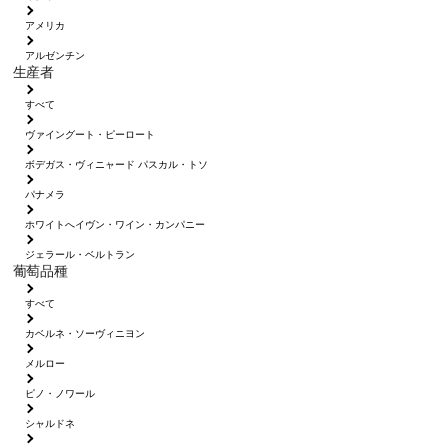
アメリカ
アルゼンチン
生産者
すべて
ヴァイングート・ピーロート
ボデガス・ヴィニャード パスカル・トソ
パナメラ
ホワイトへイヴン・ワイン・カンパニー
ジェラール・ベルトラン
葡萄品種
すべて
カベルネ・ソーヴィニヨン
メルロー
ピノ・ノワール
シャルドネ