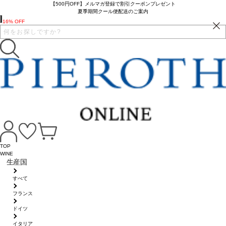
【500円OFF】メルマガ登録で割引クーポンプレゼント
夏季期間クール便配送のご案内
16% OFF
TOP
WINE
生産国
すべて
フランス
ドイツ
イタリア