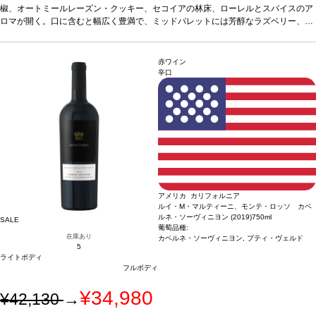
椒、オートミールレーズン・クッキー、セコイアの林床、ローレルとスパイスのア
ラズベリー、ブラックチェリー、熟したブルーベリーとほ
ロマが開く。口に含むと幅広く豊満で、ミッドパレットには芳醇なラズベリー、ブ
のかなカカオを感じる。長い余韻の見事な後味は、熟した
ラックチェリー、熟したブルーベリーとほのかなカカオを感じる。長い余韻の見事
タンニンと甘いオークのニュアンスを伴う。
合う料理
赤
な後味は、熟したタンニンと甘いオークのニュアンスを伴う。
肉、ポーク・リブ、中華などと好相性。
合う料理
葡萄品種
赤肉、ポ
ジンフ
ーク・リブ、中華などと好相性。
ァンデル、プティ・シラー、シラー
葡萄品種
ジンファンデル、プティ・シラー、シ
*本ヴィンテージが在
赤ワイン
ラー
*本ヴィンテージが在庫切れの場合、在庫があり価格が同様の場合は自動的に
庫切れの場合、在庫があり価格が同様の場合は自動的に次
辛口
次のヴィンテージに変更されます、ご了承ください。
のヴィンテージに変更されます、ご了承ください。
アメリカ カリフォルニア
ルイ・M・マルティーニ、モンテ・ロッソ カベ
ルネ・ソーヴィニヨン (2019)
750ml
SALE
葡萄品種:
在庫あり
カベルネ・ソーヴィニヨン, プティ・ヴェルド
5
ライトボディ
フルボディ
¥34,980
¥42,130
→