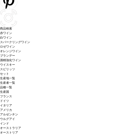
商品検索
赤ワイン
白ワイン
スパークリングワイン
ロゼワイン
オレンジワイン
ブランデー
酒精強化ワイン
ウイスキー
スピリッツ
セット
生産地一覧
生産者一覧
品種一覧
生産国
フランス
ドイツ
イタリア
アメリカ
アルゼンチン
ウルグアイ
インド
オーストラリア
オーストリア