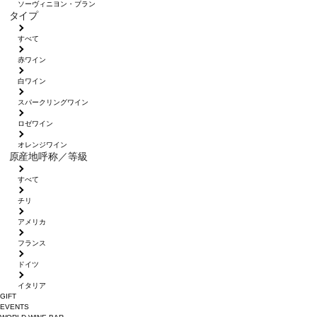
ソーヴィニヨン・ブラン
タイプ
すべて
赤ワイン
白ワイン
スパークリングワイン
ロゼワイン
オレンジワイン
原産地呼称／等級
すべて
チリ
アメリカ
フランス
ドイツ
イタリア
GIFT
EVENTS