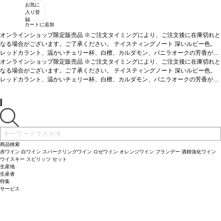
お気に
入り登
録
カートに追加
オンラインショップ限定販売品 ※ご注文タイミングにより、ご注文後に在庫切れと
なる場合がございます。ご了承ください。
テイスティングノート
深いルビー色。
レッドカラント、温かいチェリー杯、白檀、カルダモン、バニラオークの芳香が広
がり、豊かな味わいは、ブラックプラム、カシス、コーラの木、ココアをまぶした
オンラインショップ限定販売品 ※ご注文タイミングにより、ご注文後に在庫切れと
トリュフを含む。豪華でエレガントな後味は、しなやかな口当たりとまろやかなタ
なる場合がございます。ご了承ください。
テイスティングノート
深いルビー色。
ンニンのストラクチャーを伴う。
レッドカラント、温かいチェリー杯、白檀、カルダモン、バニラオークの芳香が広
合う料理
赤身肉、熟成肉などと好相性
葡萄品種
95%カベルネ・ソーヴィニヨン、5%プティ・ヴェルド
がり、豊かな味わいは、ブラックプラム、カシス、コーラの木、ココアをまぶした
トリュフを含む。豪華でエレガントな後味は、しなやかな口当たりとまろやかなタ
ンニンのストラクチャーを伴う。
合う料理
赤身肉、熟成肉などと好相性
葡萄品種
95%カベルネ・ソーヴィニヨン、5%プティ・ヴェルド
商品検索
赤ワイン
白ワイン
スパークリングワイン
ロゼワイン
オレンジワイン
ブランデー
酒精強化ワイン
ウイスキー
スピリッツ
セット
生産地
生産者
特集
サービス