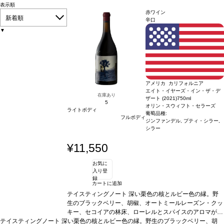
表示順
赤ワイン
新着順
辛口
▼
アメリカ カリフォルニア
エイト・イヤーズ・イン・ザ・デ
在庫あり
ザート (2021)
750ml
5
オリン・スウィフト・セラーズ
ライトボディ
葡萄品種:
フルボディ
ジンファンデル, プティ・シラー,
シラー
¥11,550
お気に
入り登
録
カートに追加
テイスティングノート
深い栗色の核とルビー色の縁。野
生のブラックベリー、胡椒、オートミールレーズン・クッ
キー、セコイアの林床、ローレルとスパイスのアロマが開
テイスティングノート
深い栗色の核とルビー色の縁。野生のブラックベリー、胡
く。口に含むと幅広く豊満で、ミッドパレットには芳醇な