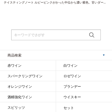
テイスティングノート
ルビーピンクがかった中位から濃い紫色。甘いダーク
ベリー、ブルーベリー、スパイス、キノコ、ほのかななめし革の芳醇なアロ
マを示す。フルボディな味わいは、甘いダークチェリー、スパイス、ドライ
ハーブ、スモーキーなオークを伴う。凝縮していて鮮やかな酸味と滑らかで
繊細なテクスチャーを持ち、非常に長いミネラルの後味が続く。
合う料理
仔
羊のロースト、キノコ料理、甘みや酸味ある野菜料理
葡萄品種
ピノ・ノワー
ル
サスティナブル認証
SWNZ認証
*本ヴィンテージが在庫切れの場合、在庫
があり価格が同様の場合は自動的に次のヴィンテージに変更されます、ご了
承ください。
商品検索
赤ワイン
白ワイン
スパークリングワイン
ロゼワイン
オレンジワイン
ブランデー
酒精強化ワイン
ウイスキー
スピリッツ
セット