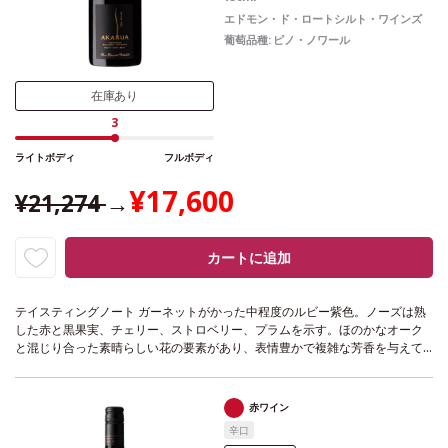
エドモン・ド・ロートシルト・ワインズ
葡萄品種:
ピノ・ノワール
在庫あり
3
ライトボディ
フルボディ
¥17,600
¥21,274
→
カートに追加
テイスティングノート
ガーネットがかった中程度のルビー紫色。ノーズは熟
した赤と黒果実、チェリー、ストロベリー、プラムを示す。ほのかなオーク
と混じり合った素晴らしい花の要素があり、表情豊かで複雑な芳香を与えて
いる。フルボディで、甘く熟したベリー類、スミレ、キノコ、トーストした
オークを伴う。味わいは非常に長く複雑で、果実味と酸味のバランスが素晴
らしい。見事な凝縮感を持ち、滑らかで上質なタンニンをたっぷりと感じ、
赤ワイン
プラムを含む長い余韻が続く。
合う料理
ローストしたラム、キノコ料理、甘
辛口
味や酸味のある野菜料理
葡萄品種
ピノ・ノワール
認証
SWNZ認証