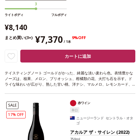
3
ライトボディ
フルボディ
¥8,140
¥7,370
まとめ買い(3+)
9%OFF
/ 1本
カートに追加
テイスティングノート
ゴールドがかった、綺麗な淡い麦わら色。表情豊かな
ノーズは、核果、メロン、ブリオッシュ、柑橘類の花、火打ち石を示す。ド
ライな味わいが広がり、熟した甘い桃、洋ナシ、マルメロ、レモンカード、
トーストしたオークが感じられる。素晴らしくバランスが取れていて、リッ
チで凝縮した、核果を含む長い余韻のフィニッシュが続く。
合う料理
グリル
魚、キノコのリゾット、ロースト野菜、山羊のチーズやグリュイエールなど
赤ワイン
SALE
と好相性、またアペリティフにも最適
葡萄品種
シャルドネ
サスティナブル認
辛口
証
SWNZ認証
*本ヴィンテージが在庫切れの場合、在庫があり価格が同様の
17% OFF
場合は自動的に次のヴィンテージに変更されます、ご了承ください。
ニュージーランド セントラル・オタ
ゴ
アカルア ザ・サイレン (2022)
750ml