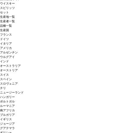
ウイスキー
スピリッツ
セット
生産地一覧
生産者一覧
品種一覧
生産国
フランス
ドイツ
イタリア
アメリカ
アルゼンチン
ウルグアイ
インド
オーストラリア
オーストリア
スイス
スペイン
スロヴェニア
チリ
ニュージーランド
ハンガリー
ポルトガル
ルーマニア
南アフリカ
ブルガリア
イギリス
ジョージア
グアテマラ
ギリシャ