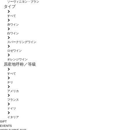
ソーヴィニヨン・ブラン
タイプ
すべて
赤ワイン
白ワイン
スパークリングワイン
ロゼワイン
オレンジワイン
原産地呼称／等級
すべて
チリ
アメリカ
フランス
ドイツ
イタリア
GIFT
EVENTS