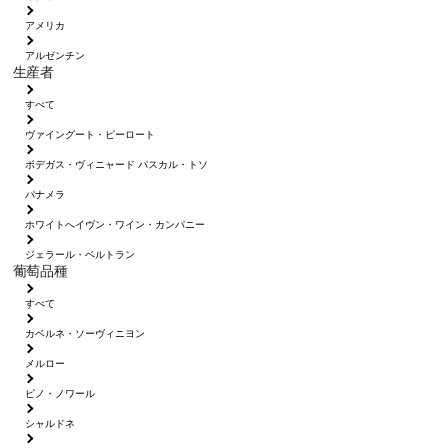
アメリカ
アルゼンチン
生産者
すべて
ヴァイングート・ピーロート
ボデガス・ヴィニャード パスカル・トソ
パナメラ
ホワイトへイヴン・ワイン・カンパニー
ジェラール・ベルトラン
葡萄品種
すべて
カベルネ・ソーヴィニヨン
メルロー
ピノ・ノワール
シャルドネ