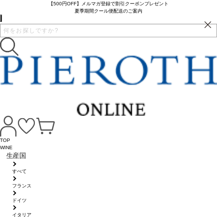
【500円OFF】メルマガ登録で割引クーポンプレゼント
夏季期間クール便配送のご案内
TOP
WINE
生産国
すべて
フランス
ドイツ
イタリア