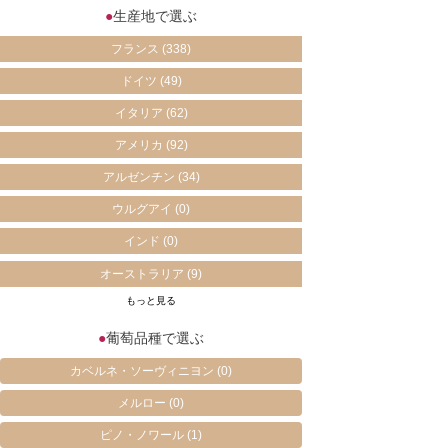
●
生産地で選ぶ
フランス
(338)
ドイツ
(49)
イタリア
(62)
アメリカ
(92)
アルゼンチン
(34)
ウルグアイ
(0)
インド
(0)
オーストラリア
(9)
もっと見る
●
葡萄品種で選ぶ
カベルネ・ソーヴィニヨン
(0)
メルロー
(0)
ピノ・ノワール
(1)