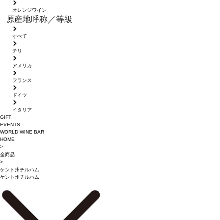
オレンジワイン
原産地呼称／等級
すべて
チリ
アメリカ
フランス
ドイツ
イタリア
GIFT
EVENTS
WORLD WINE BAR
HOME
>
全商品
>
ケント州チルハム
ケント州チルハム