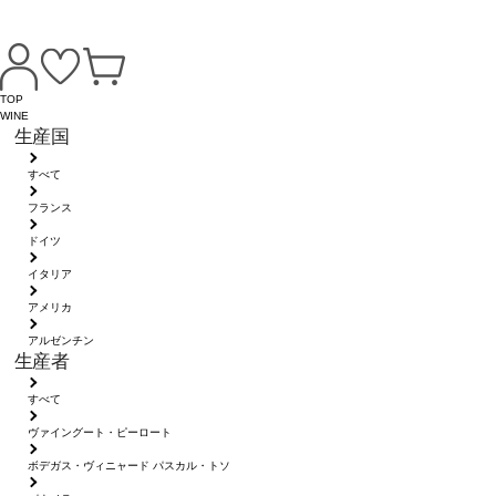
TOP
WINE
生産国
すべて
フランス
ドイツ
イタリア
アメリカ
アルゼンチン
生産者
すべて
ヴァイングート・ピーロート
ボデガス・ヴィニャード パスカル・トソ