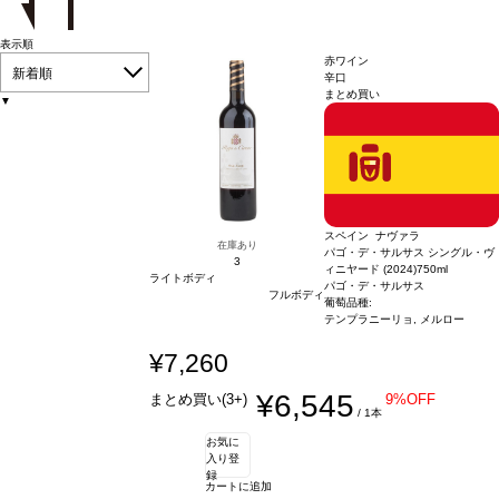
表示順
赤ワイン
新着順
辛口
まとめ買い
▼
スペイン ナヴァラ
在庫あり
パゴ・デ・サルサス シングル・ヴ
3
ィニヤード (2024)
750ml
ライトボディ
パゴ・デ・サルサス
フルボディ
葡萄品種:
テンプラニーリョ, メルロー
¥7,260
¥6,545
まとめ買い(3+)
9%OFF
/ 1本
お気に
入り登
録
カートに追加