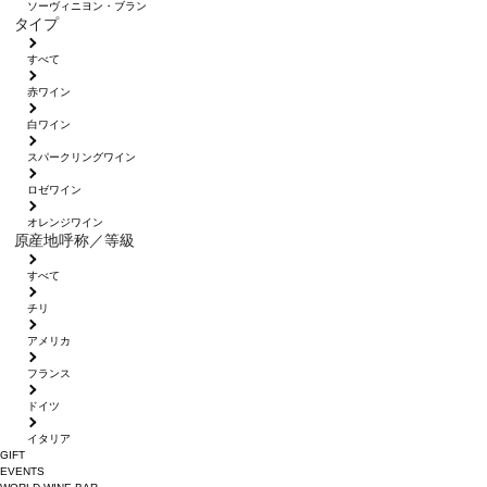
ソーヴィニヨン・ブラン
タイプ
すべて
赤ワイン
白ワイン
スパークリングワイン
ロゼワイン
オレンジワイン
原産地呼称／等級
すべて
チリ
アメリカ
フランス
ドイツ
イタリア
GIFT
EVENTS