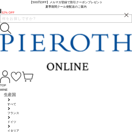
【500円OFF】メルマガ登録で割引クーポンプレゼント
夏季期間クール便配送のご案内
32% OFF
TOP
WINE
生産国
すべて
フランス
ドイツ
イタリア