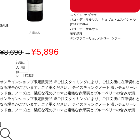
スペイン ナヴァラ
パゴ・デ・サルサス キュヴェ・エスペシャル
(2017)
750ml
SALE
パゴ・デ・サルサス
在庫あり
葡萄品種:
テンプラニーリョ, メルロー, シラー
¥5,896
¥8,690
→
お気に
入り登
録
カートに追加
オンラインショップ限定販売品 ※ご注文タイミングにより、ご注文後に在庫切れと
なる場合がございます。ご了承ください。
テイスティングノート
濃いチェリーレ
ッド色。ノーズは、繊細な花のアロマと複雑な赤果実とブルーベリーの含みが混ざ
り合う複雑なブーケ。風味は滑らかではあるが、力強い。赤果実の含みは、良い酸
オンラインショップ限定販売品 ※ご注文タイミングにより、ご注文後に在庫切れと
味が続く。フルボディで余韻の長い後味を持つ。
なる場合がございます。ご了承ください。
テイスティングノート
合う料理
スモークしたイディア
濃いチェリーレ
サバル （ヒツジの乳を原料としたチーズ）、ロックフォール、マンチェゴ、シチュ
ッド色。ノーズは、繊細な花のアロマと複雑な赤果実とブルーベリーの含みが混ざ
ーやお肉料理と好相性。
り合う複雑なブーケ。風味は滑らかではあるが、力強い。赤果実の含みは、良い酸
葡萄品種
テンプラニーリョ 40%、メルロー 30%、シラー
30%
味が続く。フルボディで余韻の長い後味を持つ。
合う料理
スモークしたイディア
サバル （ヒツジの乳を原料としたチーズ）、ロックフォール、マンチェゴ、シチュ
ーやお肉料理と好相性。
葡萄品種
テンプラニーリョ 40%、メルロー 30%、シラー
30%