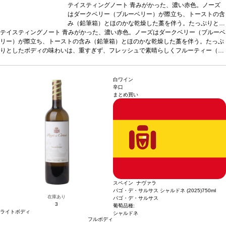
テイスティングノート
青みがかった、濃い赤色。ノーズ
はダークベリー（ブルーベリー）が際立ち、トーストの含
み（鉛筆箱）とほのかな乾燥した藁を伴う。たっぷりとし
テイスティングノート
青みがかった、濃い赤色。ノーズはダークベリー（ブルーベ
たボディの味わいは、重すぎず、フレッシュで素晴らしく
リー）が際立ち、トーストの含み（鉛筆箱）とほのかな乾燥した藁を伴う。たっぷ
フルーティー（ブルーベリー、ブラックベリー）。しっか
りとしたボディの味わいは、重すぎず、フレッシュで素晴らしくフルーティー（ブ
りとして、甘いタンニンも感じるフィニッシュが続く。
ルーベリー、ブラックベリー）。しっかりとして、甘いタンニンも感じるフィニッ
合う料理
チーズラビオリなどミートソースのパスタ、リ
シュが続く。
合う料理
チーズラビオリなどミートソースのパスタ、リゾット、あ
ゾット、あらゆる肉料理、またマンチェゴチーズやロック
らゆる肉料理、またマンチェゴチーズやロックフォールチーズと生ハムなどと好相
フォールチーズと生ハムなどと好相性。
葡萄品種
テンプ
白ワイン
性。
葡萄品種
テンプラニーリョ 75%、メルロー 25%
ラニーリョ 75%、メルロー 25%
*本ヴィンテージが在庫切れ
*本ヴィンテージが在庫
辛口
まとめ買い
の場合、在庫があり価格が同様の場合は自動的に次のヴィンテージに変更されま
切れの場合、在庫があり価格が同様の場合は自動的に次の
す、ご了承ください。
ヴィンテージに変更されます、ご了承ください。
スペイン ナヴァラ
パゴ・デ・サルサス シャルドネ (2025)
750ml
在庫あり
パゴ・デ・サルサス
3
葡萄品種:
ライトボディ
シャルドネ
フルボディ