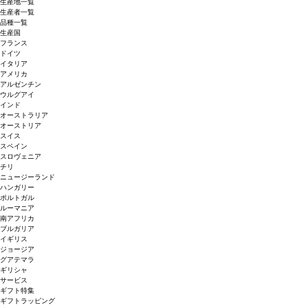
生産地一覧
生産者一覧
品種一覧
生産国
フランス
ドイツ
イタリア
アメリカ
アルゼンチン
ウルグアイ
インド
オーストラリア
オーストリア
スイス
スペイン
スロヴェニア
チリ
ニュージーランド
ハンガリー
ポルトガル
ルーマニア
南アフリカ
ブルガリア
イギリス
ジョージア
グアテマラ
ギリシャ
サービス
ギフト特集
ギフトラッピング