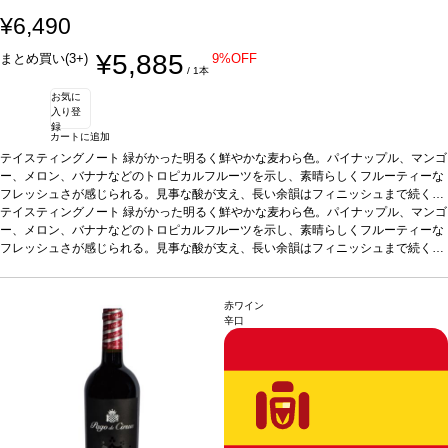
¥6,490
¥5,885
まとめ買い(3+)
9%OFF
/ 1本
お気に
入り登
録
カートに追加
テイスティングノート
緑がかった明るく鮮やかな麦わら色。パイナップル、マンゴ
ー、メロン、バナナなどのトロピカルフルーツを示し、素晴らしくフルーティーな
フレッシュさが感じられる。見事な酸が支え、長い余韻はフィニッシュまで続く。
味わいはバランスが取れていて、まろやかで滑らかな酸味を持つ。
テイスティングノート
緑がかった明るく鮮やかな麦わら色。パイナップル、マンゴ
合う料理
カル
パッチョ、貝類、蒸し魚やグリル魚、パテ、チーズ、チキン、野菜のテリーヌ、サ
ー、メロン、バナナなどのトロピカルフルーツを示し、素晴らしくフルーティーな
ラダ、タパスや前菜などと好相性。
フレッシュさが感じられる。見事な酸が支え、長い余韻はフィニッシュまで続く。
葡萄品種
シャルドネ 100%
*本ヴィンテージが
在庫切れの場合、在庫があり価格が同様の場合は自動的に次のヴィンテージに変更
味わいはバランスが取れていて、まろやかで滑らかな酸味を持つ。
合う料理
カル
されます、ご了承ください。
パッチョ、貝類、蒸し魚やグリル魚、パテ、チーズ、チキン、野菜のテリーヌ、サ
ラダ、タパスや前菜などと好相性。
葡萄品種
シャルドネ 100%
*本ヴィンテージが
赤ワイン
在庫切れの場合、在庫があり価格が同様の場合は自動的に次のヴィンテージに変更
辛口
されます、ご了承ください。