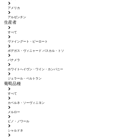
アメリカ
アルゼンチン
生産者
すべて
ヴァイングート・ピーロート
ボデガス・ヴィニャード パスカル・トソ
パナメラ
ホワイトへイヴン・ワイン・カンパニー
ジェラール・ベルトラン
葡萄品種
すべて
カベルネ・ソーヴィニヨン
メルロー
ピノ・ノワール
シャルドネ