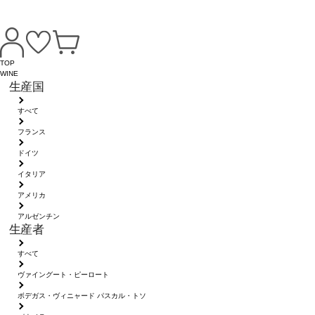
TOP
WINE
生産国
すべて
フランス
ドイツ
イタリア
アメリカ
アルゼンチン
生産者
すべて
ヴァイングート・ピーロート
ボデガス・ヴィニャード パスカル・トソ