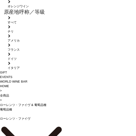
オレンジワイン
原産地呼称／等級
すべて
チリ
アメリカ
フランス
ドイツ
イタリア
GIFT
EVENTS
WORLD WINE BAR
HOME
>
全商品
>
ローレンツ・ファイヴ
&
葡萄品種
葡萄品種
ローレンツ・ファイヴ