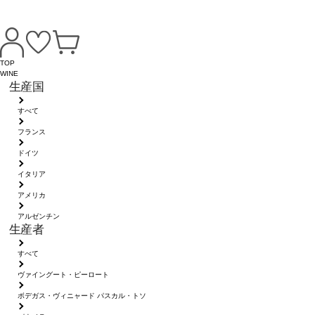
TOP
WINE
生産国
すべて
フランス
ドイツ
イタリア
アメリカ
アルゼンチン
生産者
すべて
ヴァイングート・ピーロート
ボデガス・ヴィニャード パスカル・トソ