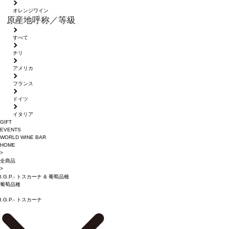
オレンジワイン
原産地呼称／等級
すべて
チリ
アメリカ
フランス
ドイツ
イタリア
GIFT
EVENTS
WORLD WINE BAR
HOME
>
全商品
>
I.G.P.- トスカーナ
&
葡萄品種
葡萄品種
I.G.P.- トスカーナ