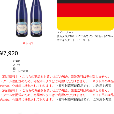
ブロンズ、IWSC2019 ブロンズ！
赤をセットに。
1. トソ スパークリング ブリュット
2. トソ カベルネ・ソーヴィニヨン (2024)
アルゼンチン、メンドーサ /
ア
ルゼンチン、メンドーサ / 赤 / 辛口
白・泡 / 辛口
受賞歴
サクラアワード2020 シルバー、ジェームス・サックリン
グ 90ポイント、シャルドネ・ドュ・モンド2019 シルバー、デキャンター2020
ブロンズ、IWSC2019 ブロンズ！
2. トソ カベルネ・ソーヴィニヨン (2024)
ア
ルゼンチン、メンドーサ / 赤 / 辛口
ドイツ ナーエ
夏カタログ204 ドイツ 白ワイン 2本セット
750ml
ヴァイングート・ピーロート
残りわずか
¥7,920
お気に
入り登
録
カートに追加
【商品情報】 ・こちらの商品をお買い上げの場合、別途送料は発生致しません。
・クール便配送のため、宅配ボックスはご利用いただけません。 ・ギフト用の商品
のため、化粧箱に梱包されております。
・熨斗対応可能商品です。 ご利用を希望
される場合、ご注文時コメント欄に熨斗をご希望の旨と「結び・上部表書き内容・
【商品情報】 ・こちらの商品をお買い上げの場合、別途送料は発生致しません。
下部のお名入れ内容」の3つをご入力ください。無地熨斗の場合は、結びをご指定
・クール便配送のため、宅配ボックスはご利用いただけません。 ・ギフト用の商品
のうえ「無地熨斗」とご記載ください。 ※熨斗をご希望の場合、作成作業のため最
のため、化粧箱に梱包されております。
・熨斗対応可能商品です。 ご利用を希望
短日出荷はお承り致しかねます。 必ず最短日から+1日後より配送指定日をご選択
される場合、ご注文時コメント欄に熨斗をご希望の旨と「結び・上部表書き内容・
ください。 もし最短日を選択された場合は、指定日翌日の配送となります。ご了承
下部のお名入れ内容」の3つをご入力ください。無地熨斗の場合は、結びをご指定
ください。 ・下記ワインが2本含まれています。
のうえ「無地熨斗」とご記載ください。 ※熨斗をご希望の場合、作成作業のため最
ロングセラーを誇る、ピーロート