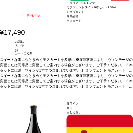
イタリア ピエモンテ
ミラヴェントワイン 6本セット
750ml
ミラヴェント
残りわずか
葡萄品種:
モスカート
¥17,490
お気に
入り登
録
カートに追加
スイートな泡に心ときめくモスカートを多彩に
※在庫状況により、ヴィンテージの
変更または同等品に変更してご案内する場合がございます、ご了承ください。 ※本
セットには以下ワインが1本ずつ含まれています。
1. ミラヴェント モスカート・ダ
スティ (2024)
スイートな泡に心ときめくモスカートを多彩に
イタリア、ピエモンテ / 白・微発泡 / 甘口
※在庫状況により、ヴィンテージの
テイスティングノート
鮮
やかな麦わら色。モスカートのフローラルなノーズを示し、桃のフルーティーさが
変更または同等品に変更してご案内する場合がございます、ご了承ください。 ※本
広がる。口に含むと軽やかな甘い余韻を感じ、魅惑的な果実味が続く、親しみやす
セットには以下ワインが1本ずつ含まれています。
1. ミラヴェント モスカート・ダ
い一本。
スティ (2024)
合う料理
イタリア、ピエモンテ / 白・微発泡 / 甘口
説明などと好相性
葡萄品種
モスカート 100%
テイスティングノート
認証
サステナブ
鮮
ル
やかな麦わら色。モスカートのフローラルなノーズを示し、桃のフルーティーさが
2. ミラヴェント モスカート＆ライチ
イタリア、ピエモンテ / 白・微発泡 / 甘口
テイスティングノート
広がる。口に含むと軽やかな甘い余韻を感じ、魅惑的な果実味が続く、親しみやす
鮮やかな麦わら色。モスカートのフローラルなノーズを示
赤ワイン
し、ライチのフルーティーさが広がる。口に含むと素晴らしく滑らかで、エキゾチ
い一本。
合う料理
説明などと好相性
葡萄品種
モスカート 100%
認証
サステナブ
辛口
まとめ買い
ックフルーツを含む、心地良い甘味に長い余韻が続く。
ル
2. ミラヴェント モスカート＆ライチ
イタリア、ピエモンテ / 白・微発泡 / 甘口
合う料理
ペイストリーや
フルーツなどのデザートなどと好相性
テイスティングノート
鮮やかな麦わら色。モスカートのフローラルなノーズを示
葡萄品種
モスカート 100%
認証
サステナブ
ル
し、ライチのフルーティーさが広がる。口に含むと素晴らしく滑らかで、エキゾチ
3. ミラヴェント モスカート＆ピーチ
イタリア、ピエモンテ / 白・微発泡 / 甘口
テイスティングノート
ックフルーツを含む、心地良い甘味に長い余韻が続く。
鮮やかな麦わら色。モスカートのフローラルなノーズを示
合う料理
ペイストリーや