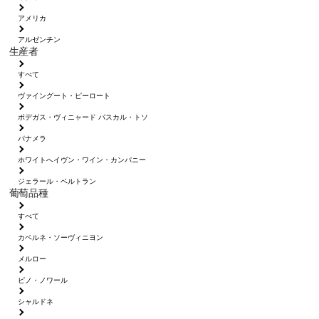
アメリカ
アルゼンチン
生産者
すべて
ヴァイングート・ピーロート
ボデガス・ヴィニャード パスカル・トソ
パナメラ
ホワイトへイヴン・ワイン・カンパニー
ジェラール・ベルトラン
葡萄品種
すべて
カベルネ・ソーヴィニヨン
メルロー
ピノ・ノワール
シャルドネ