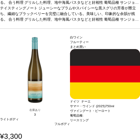
る。
合う料理
グリルした料理、地中海風パスタなどと好相性
葡萄品種
サンジョヴ
ェーゼ 100%
テイスティングノート
*本ヴィンテージが在庫切れの場合、在庫があり価格が同様の場合は
ジューシーなプラムやスパイシーな黒スグリの芳香が際立
自動的に次のヴィンテージに変更されます、ご了承ください。
ち、繊細なブラックベリーを完璧に融合している。美味しい、印象的な余韻が残
る。
合う料理
グリルした料理、地中海風パスタなどと好相性
葡萄品種
サンジョヴ
ェーゼ 100%
*本ヴィンテージが在庫切れの場合、在庫があり価格が同様の場合は
自動的に次のヴィンテージに変更されます、ご了承ください。
白ワイン
フルーティー
まとめ買い
ドイツ ナーエ
サマー・ウインド (2025)
750ml
在庫あり
ヴァイングート・ピーロート
3
葡萄品種:
ライトボディ
リースリング
フルボディ
¥3,300