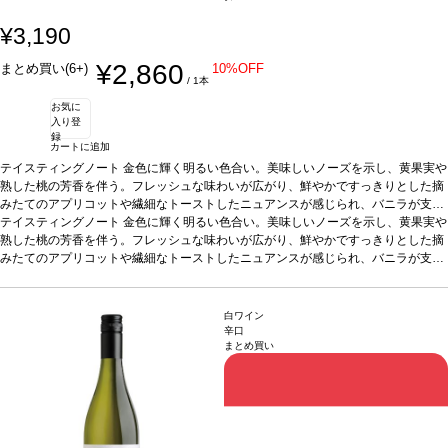
¥3,190
¥2,860
まとめ買い(6+)
10%OFF
/ 1本
お気に
入り登
録
カートに追加
テイスティングノート
金色に輝く明るい色合い。美味しいノーズを示し、黄果実や
熟した桃の芳香を伴う。フレッシュな味わいが広がり、鮮やかですっきりとした摘
みたてのアプリコットや繊細なトーストしたニュアンスが感じられ、バニラが支え
るフィニッシュが続く。
テイスティングノート
金色に輝く明るい色合い。美味しいノーズを示し、黄果実や
合う料理
魚、チーズなどと好相性
葡萄品種
ヴィオニエ 4
5%、グルナッシュ 35%、マルサンヌ 15%、ルーサンヌ 5%
熟した桃の芳香を伴う。フレッシュな味わいが広がり、鮮やかですっきりとした摘
認証
HVE認証
*本ヴィ
ンテージが在庫切れの場合、在庫があり価格が同様の場合は自動的に次のヴィンテ
みたてのアプリコットや繊細なトーストしたニュアンスが感じられ、バニラが支え
ージに変更されます、ご了承ください。
るフィニッシュが続く。
合う料理
魚、チーズなどと好相性
葡萄品種
ヴィオニエ 4
5%、グルナッシュ 35%、マルサンヌ 15%、ルーサンヌ 5%
認証
HVE認証
*本ヴィ
ンテージが在庫切れの場合、在庫があり価格が同様の場合は自動的に次のヴィンテ
白ワイン
ージに変更されます、ご了承ください。
辛口
まとめ買い