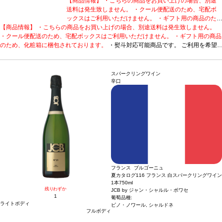
【商品情報】 ・こちらの商品をお買い上げの場合、別途
送料は発生致しません。 ・クール便配送のため、宅配ボ
ックスはご利用いただけません。 ・ギフト用の商品のた
【商品情報】 ・こちらの商品をお買い上げの場合、別途送料は発生致しません。
め、化粧箱に梱包されております。
・熨斗対応可能商品
・クール便配送のため、宅配ボックスはご利用いただけません。 ・ギフト用の商品
です。 ご利用を希望される場合、ご注文時コメント欄に
のため、化粧箱に梱包されております。
熨斗をご希望の旨と「結び・上部表書き内容・下部のお名
・熨斗対応可能商品です。 ご利用を希望
される場合、ご注文時コメント欄に熨斗をご希望の旨と「結び・上部表書き内容・
入れ内容」の3つをご入力ください。無地熨斗の場合は、
下部のお名入れ内容」の3つをご入力ください。無地熨斗の場合は、結びをご指定
結びをご指定のうえ「無地熨斗」とご記載ください。 ※
のうえ「無地熨斗」とご記載ください。 ※熨斗をご希望の場合、作成作業のため最
熨斗をご希望の場合、作成作業のため最短日出荷はお承り
スパークリングワイン
短日出荷はお承り致しかねます。 必ず最短日から+1日後より配送指定日をご選択
致しかねます。 必ず最短日から+1日後より配送指定日を
辛口
ください。 もし最短日を選択された場合は、指定日翌日の配送となります。ご了承
ご選択ください。 もし最短日を選択された場合は、指定
ください。 ・下記ワインが1本含まれています。
日翌日の配送となります。ご了承ください。 ・下記ワイ
造り手のこだわりが詰まった、高
評価に輝く白。
シャトー・オスタンス・ピカン キュヴェ・デ・ドゥモワゼル (201
ンが1本含まれています。
造り手のこだわりが詰まった、
8)
受賞歴
ジェームス・サックリング 92ポイント、ワイン・アドヴォケイト 90-
高評価に輝く白。
シャトー・オスタンス・ピカン キュヴ
92ポイント、ヴィノス 90ポイント、ウィメンズ・ワイン&スピリッツ・アワー
ェ・デ・ドゥモワゼル (2018)
受賞歴
ジェームス・サック
ド ダブルゴールド、ソムリエ・チョイス・アワード ゴールド！
リング 92ポイント、ワイン・アドヴォケイト 90-92ポ
テイスティング
ノート
リンデンと熟したレモンの繊細なアロマを示し、カシスの芽とグリーンカラ
イント、ヴィノス 90ポイント、ウィメンズ・ワイン&ス
ントの含みが支える。エアレーションすると洋ナシ、バニラ、甘いスパイスの濃い
ピリッツ・アワード ダブルゴールド、ソムリエ・チョイ
ブーケが広がる。石灰岩質のテロワールを完璧に表現している味わいは、素晴らし
ス・アワード ゴールド！
テイスティングノート
リンデ
フランス ブルゴーニュ
くバランスが取れている。アタックはまっすぐで、程よい酸味を感じ、澱といっし
ンと熟したレモンの繊細なアロマを示し、カシスの芽とグ
夏カタログ116 フランス 白スパークリングワイン
ょの熟成によりテクスチャーは柔らかく、完璧な調和を与えている。石灰岩の台地
リーンカラントの含みが支える。エアレーションすると洋
1本
750ml
と火打石でできた粘土質土壌の典型的な塩味の後味は、10年は熟成する高いポテン
ナシ、バニラ、甘いスパイスの濃いブーケが広がる。石灰
残りわずか
JCB by ジャン・シャルル・ボワセ
シャルを持つ。
合う料理
1
岩質のテロワールを完璧に表現している味わいは、素晴ら
仔牛の白身肉、ホタテ貝や魚料理、チーズなどと好相性
葡萄品種:
ライトボディ
葡萄品種
セミヨン、ソーヴィニヨン・ブラン、ミュスカデル
しくバランスが取れている。アタックはまっすぐで、程よ
ピノ・ノワール, シャルドネ
フルボディ
い酸味を感じ、澱といっしょの熟成によりテクスチャーは