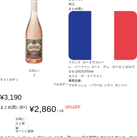
庫があり価格が同様の場合は自動的に次のヴィンテージに変更されます、ご了承く
辛口
まとめ買い
ださい。
フランス ローヌヴァレー
レ・ドーファン コート・デュ・ローヌ レゼルヴ
在庫あり
ロゼ (2025)
750ml
1
セリエ・デ・ドーファン
ライトボディ
葡萄品種:
フルボディ
グルナッシュ・ノワール, シラー, サンソー
¥3,190
¥2,860
まとめ買い(6+)
10%OFF
/ 1本
お気に
入り登
録
カートに追加