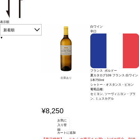
表示順
白ワイン
新着順
辛口
▼
フランス ボルドー
夏カタログ109 フランス 白ワイン
在庫あり
1本
750ml
シャトー・オスタンス・ピカン
葡萄品種:
セミヨン, ソーヴィニヨン・ブラ
ン, ミュスカデル
¥8,250
お気に
入り登
録
カートに追加