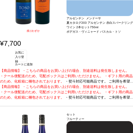
アルゼンチン メンドーサ
夏カタログ203 アルゼンチン 赤白スパークリング
ワイン 2本セット
750ml
残りわずか
ボデガス・ヴィニャード パスカル・トソ
¥7,700
お気に
入り登
録
カートに追加
【商品情報】 ・こちらの商品をお買い上げの場合、別途送料は発生致しません。
・クール便配送のため、宅配ボックスはご利用いただけません。 ・ギフト用の商品
のため、化粧箱に梱包されております。
・熨斗対応可能商品です。 ご利用を希望
される場合、ご注文時コメント欄に熨斗をご希望の旨と「結び・上部表書き内容・
【商品情報】 ・こちらの商品をお買い上げの場合、別途送料は発生致しません。
下部のお名入れ内容」の3つをご入力ください。無地熨斗の場合は、結びをご指定
・クール便配送のため、宅配ボックスはご利用いただけません。 ・ギフト用の商品
のうえ「無地熨斗」とご記載ください。 ※熨斗をご希望の場合、作成作業のため最
のため、化粧箱に梱包されております。
・熨斗対応可能商品です。 ご利用を希望
短日出荷はお承り致しかねます。 必ず最短日から+1日後より配送指定日をご選択
される場合、ご注文時コメント欄に熨斗をご希望の旨と「結び・上部表書き内容・
ください。 もし最短日を選択された場合は、指定日翌日の配送となります。ご了承
下部のお名入れ内容」の3つをご入力ください。無地熨斗の場合は、結びをご指定
ください。 ・下記ワインが1本ずつ含まれています。
のうえ「無地熨斗」とご記載ください。 ※熨斗をご希望の場合、作成作業のため最
受賞多数の上質な泡と人気の
セット
赤をセットに。
短日出荷はお承り致しかねます。 必ず最短日から+1日後より配送指定日をご選択
1. トソ スパークリング ブリュット
アルゼンチン、メンドーサ /
フルーティー
白・泡 / 辛口
ください。 もし最短日を選択された場合は、指定日翌日の配送となります。ご了承
受賞歴
サクラアワード2020 シルバー、ジェームス・サックリン
グ 90ポイント、シャルドネ・ドュ・モンド2019 シルバー、デキャンター2020
ください。 ・下記ワインが1本ずつ含まれています。
受賞多数の上質な泡と人気の