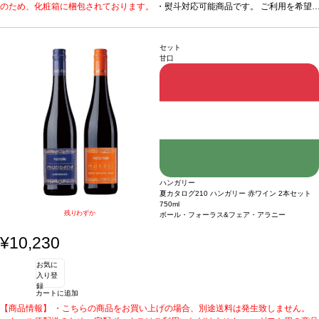
のうえ「無地熨斗」とご記載ください。 ※熨斗をご希望の場合、作成作業のため最
のため、化粧箱に梱包されております。
・熨斗対応可能商品です。 ご利用を希望
短日出荷はお承り致しかねます。 必ず最短日から+1日後より配送指定日をご選択
される場合、ご注文時コメント欄に熨斗をご希望の旨と「結び・上部表書き内容・
ください。 もし最短日を選択された場合は、指定日翌日の配送となります。ご了承
下部のお名入れ内容」の3つをご入力ください。無地熨斗の場合は、結びをご指定
ください。 ・下記ワインが1本ずつ含まれています。
のうえ「無地熨斗」とご記載ください。 ※熨斗をご希望の場合、作成作業のため最
数々の受賞歴に輝く本格はス
セット
パークリング。
短日出荷はお承り致しかねます。 必ず最短日から+1日後より配送指定日をご選択
1. カブリス スパークリング (2018)
ポルトガル、ダン / 白・泡 / 辛
甘口
口
ください。 もし最短日を選択された場合は、指定日翌日の配送となります。ご了承
受賞歴
ムンドゥス・ヴィニ スプリングテイスティング2025 ゴールドメダル、
ワイン・エンスージアスト ベスト・バイ！
ください。 ・下記ワインが1本ずつ含まれています。
2. C by カブリス ドライ・ロゼ スパー
数々の受賞歴に輝く本格はス
クリング
パークリング。
ポルトガル / ロゼ・泡 / 辛口
1. カブリス スパークリング (2018)
受賞歴
世界のグレート・スパークリング・ワ
ポルトガル、ダン / 白・泡 / 辛
イン トップ50に選出、91ポイント、サクラアワード2023 ゴールド！
口
受賞歴
ムンドゥス・ヴィニ スプリングテイスティング2025 ゴールドメダル、
ワイン・エンスージアスト ベスト・バイ！
2. C by カブリス ドライ・ロゼ スパー
クリング
ポルトガル / ロゼ・泡 / 辛口
受賞歴
世界のグレート・スパークリング・ワ
イン トップ50に選出、91ポイント、サクラアワード2023 ゴールド！
ハンガリー
夏カタログ210 ハンガリー 赤ワイン 2本セット
750ml
残りわずか
ボール・フォーラス&フェア・アラニー
¥10,230
お気に
入り登
録
カートに追加
【商品情報】 ・こちらの商品をお買い上げの場合、別途送料は発生致しません。