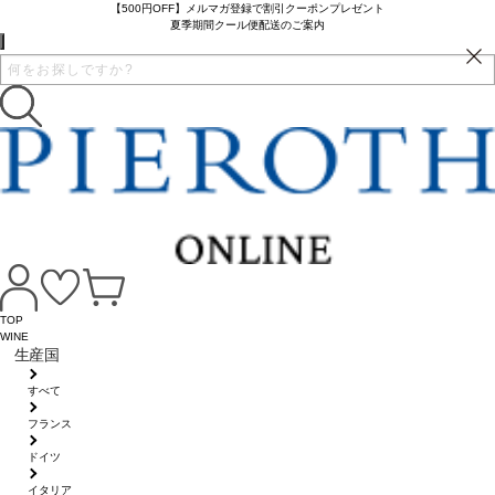
【500円OFF】メルマガ登録で割引クーポンプレゼント
夏季期間クール便配送のご案内
TOP
WINE
生産国
すべて
フランス
ドイツ
イタリア