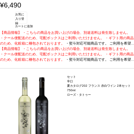
柔らかく、完璧な調和を与えている。石灰岩の台地と火打
¥6,490
石でできた粘土質土壌の典型的な塩味の後味は、10年は
熟成する高いポテンシャルを持つ。
合う料理
仔牛の白身
お気に
肉、ホタテ貝や魚料理、チーズなどと好相性
葡萄品種
セ
入り登
ミヨン、ソーヴィニヨン・ブラン、ミュスカデル
録
カートに追加
【商品情報】 ・こちらの商品をお買い上げの場合、別途送料は発生致しません。
・クール便配送のため、宅配ボックスはご利用いただけません。 ・ギフト用の商品
のため、化粧箱に梱包されております。
・熨斗対応可能商品です。 ご利用を希望
される場合、ご注文時コメント欄に熨斗をご希望の旨と「結び・上部表書き内容・
【商品情報】 ・こちらの商品をお買い上げの場合、別途送料は発生致しません。
下部のお名入れ内容」の3つをご入力ください。無地熨斗の場合は、結びをご指定
・クール便配送のため、宅配ボックスはご利用いただけません。 ・ギフト用の商品
のうえ「無地熨斗」とご記載ください。 ※熨斗をご希望の場合、作成作業のため最
のため、化粧箱に梱包されております。
・熨斗対応可能商品です。 ご利用を希望
短日出荷はお承り致しかねます。 必ず最短日から+1日後より配送指定日をご選択
される場合、ご注文時コメント欄に熨斗をご希望の旨と「結び・上部表書き内容・
ください。 もし最短日を選択された場合は、指定日翌日の配送となります。ご了承
下部のお名入れ内容」の3つをご入力ください。無地熨斗の場合は、結びをご指定
ください。 ・下記ワインが1本含まれています。
のうえ「無地熨斗」とご記載ください。 ※熨斗をご希望の場合、作成作業のため最
花の香りとフルーティーさが愛ら
セット
しいクレマン。
短日出荷はお承り致しかねます。 必ず最短日から+1日後より配送指定日をご選択
JCB No.21 クレマン・ド・ブルゴーニュ ホワイト
受賞歴
ワイン・
辛口
夏カタログ202 フランス 赤白ワイン 2本セット
エンスージアスト 90ポイント！
ください。 もし最短日を選択された場合は、指定日翌日の配送となります。ご了承
テイスティングノート
フレッシュでフルーティ
750ml
ーなアロマとアーモンドや花の香りを持つ。風味は豊かで、芳醇。フレッシュさと
ください。 ・下記ワインが1本含まれています。
花の香りとフルーティーさが愛ら
ローズ・タトゥー
フルーティーさの愛らしさを表現している。
しいクレマン。
JCB No.21 クレマン・ド・ブルゴーニュ ホワイト
葡萄品種
ピノ・ノワール、シャルド
受賞歴
ワイン・
ネ
エンスージアスト 90ポイント！
テイスティングノート
フレッシュでフルーティ
ーなアロマとアーモンドや花の香りを持つ。風味は豊かで、芳醇。フレッシュさと
フルーティーさの愛らしさを表現している。
葡萄品種
ピノ・ノワール、シャルド
ネ