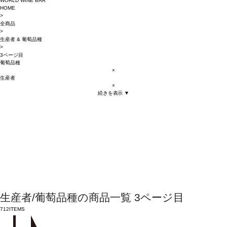
WORLD WINE BAR
HOME
>
全商品
>
生産者
&
葡萄品種
>
3ページ目
葡萄品種
×
生産者
×
続きを表示 ▼
生産者/葡萄品種の商品一覧 3ページ目
712
ITEMS