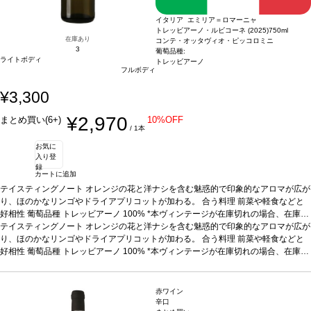
イタリア エミリア＝ロマーニャ
トレッビアーノ・ルビコーネ (2025)
750ml
在庫あり
コンテ・オッタヴィオ・ピッコロミニ
3
葡萄品種:
ライトボディ
トレッビアーノ
フルボディ
¥3,300
¥2,970
まとめ買い(6+)
10%OFF
/ 1本
お気に
入り登
録
カートに追加
テイスティングノート
オレンジの花と洋ナシを含む魅惑的で印象的なアロマが広が
り、ほのかなリンゴやドライアプリコットが加わる。
合う料理
前菜や軽食などと
好相性
葡萄品種
トレッビアーノ 100%
*本ヴィンテージが在庫切れの場合、在庫が
あり価格が同様の場合は自動的に次のヴィンテージに変更されます、ご了承くださ
テイスティングノート
オレンジの花と洋ナシを含む魅惑的で印象的なアロマが広が
い。
り、ほのかなリンゴやドライアプリコットが加わる。
合う料理
前菜や軽食などと
好相性
葡萄品種
トレッビアーノ 100%
*本ヴィンテージが在庫切れの場合、在庫が
あり価格が同様の場合は自動的に次のヴィンテージに変更されます、ご了承くださ
い。
赤ワイン
辛口