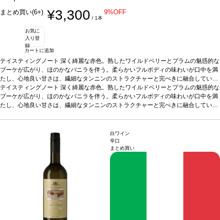
¥3,300
まとめ買い(6+)
9%OFF
/ 1本
お気に
入り登
録
カートに追加
テイスティングノート
深く綺麗な赤色。熟したワイルドベリーとプラムの魅惑的な
ブーケが広がり、ほのかなバニラを伴う。柔らかいフルボディの味わいが口中を満
たし、心地良い甘さは、繊細なタンニンのストラクチャーと完ぺきに融合してい
る。
テイスティングノート
合う料理
スパイスの効いたパスタ、マイルドチーズなどと好相性
深く綺麗な赤色。熟したワイルドベリーとプラムの魅惑的な
葡萄品種
メ
ルロー
ブーケが広がり、ほのかなバニラを伴う。柔らかいフルボディの味わいが口中を満
*本ヴィンテージが在庫切れの場合、在庫があり価格が同様の場合は自動的
に次のヴィンテージに変更されます、ご了承ください。
たし、心地良い甘さは、繊細なタンニンのストラクチャーと完ぺきに融合してい
る。
合う料理
スパイスの効いたパスタ、マイルドチーズなどと好相性
葡萄品種
メ
ルロー
*本ヴィンテージが在庫切れの場合、在庫があり価格が同様の場合は自動的
に次のヴィンテージに変更されます、ご了承ください。
白ワイン
辛口
まとめ買い