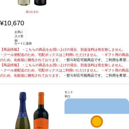
残りわずか
¥10,670
お気に
入り登
録
カートに追加
【商品情報】 ・こちらの商品をお買い上げの場合、別途送料は発生致しません。
・クール便配送のため、宅配ボックスはご利用いただけません。 ・ギフト用の商品
のため、化粧箱に梱包されております。
・熨斗対応可能商品です。 ご利用を希望
される場合、ご注文時コメント欄に熨斗をご希望の旨と「結び・上部表書き内容・
【商品情報】 ・こちらの商品をお買い上げの場合、別途送料は発生致しません。
下部のお名入れ内容」の3つをご入力ください。無地熨斗の場合は、結びをご指定
・クール便配送のため、宅配ボックスはご利用いただけません。 ・ギフト用の商品
のうえ「無地熨斗」とご記載ください。 ※熨斗をご希望の場合、作成作業のため最
のため、化粧箱に梱包されております。
・熨斗対応可能商品です。 ご利用を希望
短日出荷はお承り致しかねます。 必ず最短日から+1日後より配送指定日をご選択
される場合、ご注文時コメント欄に熨斗をご希望の旨と「結び・上部表書き内容・
ください。 もし最短日を選択された場合は、指定日翌日の配送となります。ご了承
下部のお名入れ内容」の3つをご入力ください。無地熨斗の場合は、結びをご指定
ください。 ・下記ワインが1本ずつ含まれています。
のうえ「無地熨斗」とご記載ください。 ※熨斗をご希望の場合、作成作業のため最
バラの花を贈るように、感謝
セット
の気持ちを込めて。
短日出荷はお承り致しかねます。 必ず最短日から+1日後より配送指定日をご選択
1. ローズ・タトゥー ホワイト
フランス、プロヴァンス / 白 / 辛
辛口
口
ください。 もし最短日を選択された場合は、指定日翌日の配送となります。ご了承
認証
HVE認証
2. ローズ・タトゥー レッド (2023)
フランス、プロヴァンス / 赤 /
辛口
ください。 ・下記ワインが1本ずつ含まれています。
認証
HVE認証
バラの花を贈るように、感謝
の気持ちを込めて。
1. ローズ・タトゥー ホワイト
フランス、プロヴァンス / 白 / 辛
口
認証
HVE認証
2. ローズ・タトゥー レッド (2023)
フランス、プロヴァンス / 赤 /
辛口
認証
HVE認証