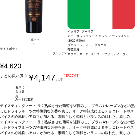
イタリア プーリア
カポ・ザッファラーノ ロッソ アパッシメント
在庫あり
(2025)
750ml
5
プロジェッティ・アグリコリ
ライトボディ
葡萄品種:
フルボディ
ネグロアマーロ, メルロー, プリミティーヴォ
¥4,620
¥4,147
まとめ買い(6+)
10%OFF
/ 1本
お気に
入り登
録
カートに追加
テイスティングノート
長く熟成させた葡萄を遅摘みし、プラムやレーズンなどの熟
したドライフルーツの特徴的な芳香を表し、オーク樽熟成によるチョコレートやス
パイスの心地良いアロマが加わる。素晴らしく調和とバランスの取れた、親しみや
すく心地よい一本。
テイスティングノート
合う料理
長く熟成させた葡萄を遅摘みし、プラムやレーズンなどの熟
ローストした肉料理や、イノシシやシカなどのジビ
エ料理と一緒に飲むのに最適なワインです。 熟した香ばしいハード チーズとの相
したドライフルーツの特徴的な芳香を表し、オーク樽熟成によるチョコレートやス
性も抜群で、瞑想にぴったりのワインでもあります。
パイスの心地良いアロマが加わる。素晴らしく調和とバランスの取れた、親しみや
葡萄品種
ネグロアマーロ、