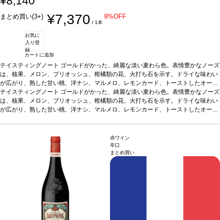
¥8,140
¥7,370
まとめ買い(3+)
9%OFF
/ 1本
お気に
入り登
録
カートに追加
テイスティングノート
ゴールドがかった、綺麗な淡い麦わら色。表情豊かなノーズ
は、核果、メロン、ブリオッシュ、柑橘類の花、火打ち石を示す。ドライな味わい
が広がり、熟した甘い桃、洋ナシ、マルメロ、レモンカード、トーストしたオーク
が感じられる。素晴らしくバランスが取れていて、リッチで凝縮した、核果を含む
テイスティングノート
ゴールドがかった、綺麗な淡い麦わら色。表情豊かなノーズ
長い余韻のフィニッシュが続く。
は、核果、メロン、ブリオッシュ、柑橘類の花、火打ち石を示す。ドライな味わい
合う料理
グリル魚、キノコのリゾット、ロース
ト野菜、山羊のチーズやグリュイエールなどと好相性、またアペリティフにも最適
が広がり、熟した甘い桃、洋ナシ、マルメロ、レモンカード、トーストしたオーク
葡萄品種
が感じられる。素晴らしくバランスが取れていて、リッチで凝縮した、核果を含む
シャルドネ
サスティナブル認証
SWNZ認証
*本ヴィンテージが在庫切れの
場合、在庫があり価格が同様の場合は自動的に次のヴィンテージに変更されます、
長い余韻のフィニッシュが続く。
合う料理
グリル魚、キノコのリゾット、ロース
ご了承ください。
ト野菜、山羊のチーズやグリュイエールなどと好相性、またアペリティフにも最適
赤ワイン
葡萄品種
シャルドネ
サスティナブル認証
SWNZ認証
*本ヴィンテージが在庫切れの
辛口
まとめ買い
場合、在庫があり価格が同様の場合は自動的に次のヴィンテージに変更されます、
ご了承ください。