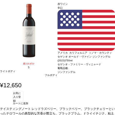
性
葡萄品種
ソーヴィニヨン・ブラン
認証
サステナブル：certified sustainable Aust
赤ワイン
ria
*本ヴィンテージが在庫切れの場合、在庫があり価格が同様の場合は自動的に次
辛口
のヴィンテージに変更されます、ご了承ください。
アメリカ カリフォルニア ソノマ・カウンティ
セゲシオ オールド・ヴァイン ジンファンデル
(2023)
750ml
残りわずか
セゲシオ・ファミリー・ヴィニャード
5
葡萄品種:
ライトボディ
ジンファンデル
フルボディ
¥12,650
お気に
入り登
録
カートに追加
テイスティングノート
レッドラズベリー、ブラックベリー、ブラックチェリーとい
ったテロワールの典型的な芳香が際立ち、ブラックプラム、ドライイチジク、粘土