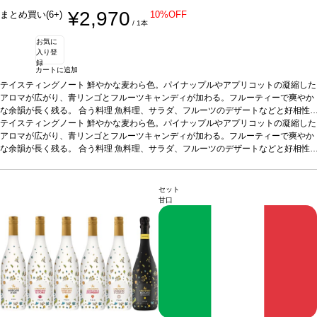
¥2,970
まとめ買い(6+)
10%OFF
/ 1本
お気に
入り登
録
カートに追加
テイスティングノート
鮮やかな麦わら色。パイナップルやアプリコットの凝縮した
アロマが広がり、青リンゴとフルーツキャンディが加わる。フルーティーで爽やか
な余韻が長く残る。
合う料理
魚料理、サラダ、フルーツのデザートなどと好相性
葡萄品種
テイスティングノート
リースリング
鮮やかな麦わら色。パイナップルやアプリコットの凝縮した
*本ヴィンテージが在庫切れの場合、在庫があり価格が同様
の場合は自動的に次のヴィンテージに変更されます、ご了承ください。
アロマが広がり、青リンゴとフルーツキャンディが加わる。フルーティーで爽やか
な余韻が長く残る。
合う料理
魚料理、サラダ、フルーツのデザートなどと好相性
葡萄品種
リースリング
*本ヴィンテージが在庫切れの場合、在庫があり価格が同様
の場合は自動的に次のヴィンテージに変更されます、ご了承ください。
セット
甘口