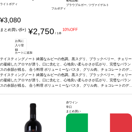
葡萄品種:
ライトボディ
ブラウブルガー, ツヴァイゲルト
フルボディ
¥3,080
¥2,750
まとめ買い(6+)
10%OFF
/ 1本
お気に
入り登
録
カートに追加
テイスティングノート
綺麗なルビーの色調。黒スグリ、ブラックベリー、チェリー
の凝縮したアロマが漂う。口に含むと、心地良い柔らかさが広がり、完璧なバラン
スの余韻が残る。
合う料理
ボリューミーなパスタ、グリル肉、チョコレートのデ
ザートなどと好相性
テイスティングノート
葡萄品種
綺麗なルビーの色調。黒スグリ、ブラックベリー、チェリー
ブラウブルガー、ツヴァイゲルト
*本ヴィンテージが
在庫切れの場合、在庫があり価格が同様の場合は自動的に次のヴィンテージに変更
の凝縮したアロマが漂う。口に含むと、心地良い柔らかさが広がり、完璧なバラン
されます、ご了承ください。
スの余韻が残る。
合う料理
ボリューミーなパスタ、グリル肉、チョコレートのデ
ザートなどと好相性
葡萄品種
ブラウブルガー、ツヴァイゲルト
*本ヴィンテージが
在庫切れの場合、在庫があり価格が同様の場合は自動的に次のヴィンテージに変更
されます、ご了承ください。
赤ワイン
辛口
まとめ買い