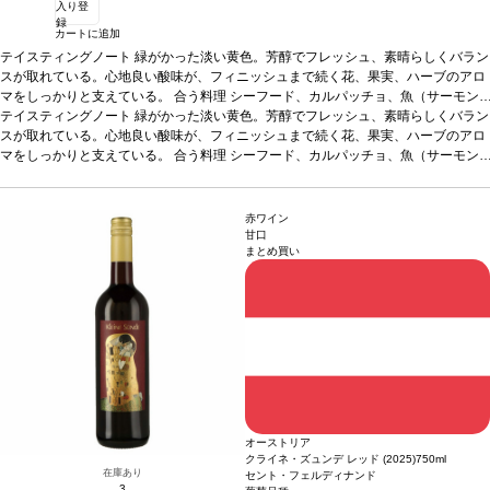
入り登
録
カートに追加
テイスティングノート
緑がかった淡い黄色。芳醇でフレッシュ、素晴らしくバラン
スが取れている。心地良い酸味が、フィニッシュまで続く花、果実、ハーブのアロ
マをしっかりと支えている。
合う料理
シーフード、カルパッチョ、魚（サーモン
やスモークしたマスのムース）、白身肉、家きん、フレッシュチーズなどと好相性
テイスティングノート
緑がかった淡い黄色。芳醇でフレッシュ、素晴らしくバラン
葡萄品種
スが取れている。心地良い酸味が、フィニッシュまで続く花、果実、ハーブのアロ
マカベオ 70%、アルバリーニョ 30%
*本ヴィンテージが在庫切れの場
合、在庫があり価格が同様の場合は自動的に次のヴィンテージに変更されます、ご
マをしっかりと支えている。
合う料理
シーフード、カルパッチョ、魚（サーモン
了承ください。
やスモークしたマスのムース）、白身肉、家きん、フレッシュチーズなどと好相性
葡萄品種
マカベオ 70%、アルバリーニョ 30%
*本ヴィンテージが在庫切れの場
合、在庫があり価格が同様の場合は自動的に次のヴィンテージに変更されます、ご
赤ワイン
了承ください。
甘口
まとめ買い
オーストリア
クライネ・ズュンデ レッド (2025)
750ml
在庫あり
セント・フェルディナンド
3