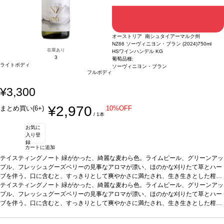
オーストリア 南シュタイアーマルク州
NZ66 ソーヴィニヨン・ブラン (2024)
750ml
在庫あり
HSワインハンデル KG
3
葡萄品種:
ライトボディ
ソーヴィニヨン・ブラン
フルボディ
¥3,300
¥2,970
まとめ買い(6+)
10%OFF
/ 1本
お気に
入り登
録
カートに追加
テイスティングノート
緑がかった、綺麗な麦わら色。ライムピール、グリーンアッ
プル、フレッシュグーズベリーの見事なアロマが漂い、ほのかな刈りたて草とハー
ブを伴う。口に含むと、すっきりとして爽やかさに満たされ、生き生きとした柑橘
系の酸味やまっすぐなミネラルを感じる。鮮やかで、素晴らしい余韻のフィニッシ
テイスティングノート
緑がかった、綺麗な麦わら色。ライムピール、グリーンアッ
ュが残る。
プル、フレッシュグーズベリーの見事なアロマが漂い、ほのかな刈りたて草とハー
合う料理
魚のグリル、ロースト肉、クリーミーなリゾットなどと好相
性
ブを伴う。口に含むと、すっきりとして爽やかさに満たされ、生き生きとした柑橘
葡萄品種
ソーヴィニヨン・ブラン
認証
サステナブル：certified sustainable Aust
ria
系の酸味やまっすぐなミネラルを感じる。鮮やかで、素晴らしい余韻のフィニッシ
*本ヴィンテージが在庫切れの場合、在庫があり価格が同様の場合は自動的に次
のヴィンテージに変更されます、ご了承ください。
ュが残る。
合う料理
魚のグリル、ロースト肉、クリーミーなリゾットなどと好相