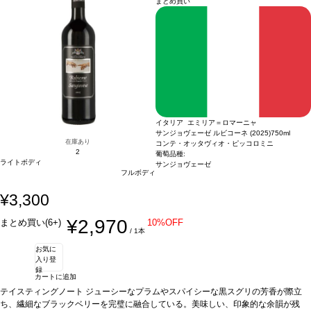
まとめ買い
イタリア エミリア＝ロマーニャ
サンジョヴェーゼ ルビコーネ (2025)
750ml
在庫あり
コンテ・オッタヴィオ・ピッコロミニ
2
葡萄品種:
ライトボディ
サンジョヴェーゼ
フルボディ
¥3,300
¥2,970
まとめ買い(6+)
10%OFF
/ 1本
お気に
入り登
録
カートに追加
テイスティングノート
ジューシーなプラムやスパイシーな黒スグリの芳香が際立
ち、繊細なブラックベリーを完璧に融合している。美味しい、印象的な余韻が残