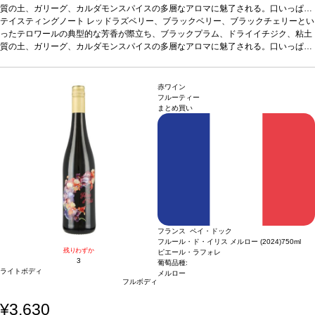
質の土、ガリーグ、カルダモンスパイスの多層なアロマに魅了される。口いっぱい
に広がる甘美な口当たりは、チェリーボンボンを想起させる、ジューシーでしなや
テイスティングノート
レッドラズベリー、ブラックベリー、ブラックチェリーとい
かなミッドパレットへと続く。垂涎の酸味を感じ、ほのかなベーキングスパイスが
ったテロワールの典型的な芳香が際立ち、ブラックプラム、ドライイチジク、粘土
口中を満たす。濃厚でビロードのように滑らかなフィニッシュは、しっかりとした
質の土、ガリーグ、カルダモンスパイスの多層なアロマに魅了される。口いっぱい
タンニンがバランスとストラクチャーを与えている。長期熟成のポテンシャルは高
に広がる甘美な口当たりは、チェリーボンボンを想起させる、ジューシーでしなや
い逸品。
かなミッドパレットへと続く。垂涎の酸味を感じ、ほのかなベーキングスパイスが
合う料理
牛肉ロールのトマト煮、キノコの煮込み、ポークテンダーロイ
ンなどと好相性
口中を満たす。濃厚でビロードのように滑らかなフィニッシュは、しっかりとした
葡萄品種
ジンファンデル、その他
認証
サスティナブル
*本ヴィン
赤ワイン
テージが在庫切れの場合、在庫があり価格が同様の場合は自動的に次のヴィンテー
タンニンがバランスとストラクチャーを与えている。長期熟成のポテンシャルは高
フルーティー
まとめ買い
ジに変更されますのでご了承ください。
い逸品。
合う料理
牛肉ロールのトマト煮、キノコの煮込み、ポークテンダーロイ
ンなどと好相性
葡萄品種
ジンファンデル、その他
認証
サスティナブル
*本ヴィン
テージが在庫切れの場合、在庫があり価格が同様の場合は自動的に次のヴィンテー
ジに変更されますのでご了承ください。
フランス ペイ・ドック
フルール・ド・イリス メルロー (2024)
750ml
残りわずか
ピエール・ラフォレ
3
葡萄品種:
ライトボディ
メルロー
フルボディ
¥3,630