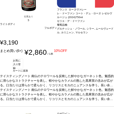
フランス ローヌヴァレー
レ・ドーファン コート・デュ・ローヌ レゼルヴ
在庫あり
ルージュ (2024)
750ml
5
セリエ・デ・ドーファン
ライトボディ
葡萄品種:
フルボディ
グルナッシュ・ノワール, シラー, ムールヴェード
ル, カリニャン, マルセラン
¥3,190
¥2,860
まとめ買い(6+)
10%OFF
/ 1本
お気に
入り登
録
カートに追加
テイスティングノート
南仏のテロワールを反映した鮮やかなガーネット色。魅惑的
に滑らかなストラクチャーを表し、軽やかなカラメルの熟した黒果実の含みが広が
る。口当たりは滑らかで柔らかく、リコリスとモカのニュアンスを伴う。長い余韻
が続き、タンニンは完璧に溶け込んでいる。
テイスティングノート
南仏のテロワールを反映した鮮やかなガーネット色。魅惑的
合う料理
肉、チーズなどと好相性
葡
萄品種
に滑らかなストラクチャーを表し、軽やかなカラメルの熟した黒果実の含みが広が
グルナッシュ・ノワール 46%、シラー 43%、ムールヴェードル 5%、カリ
ニャン 3%、マルスラン 3%
る。口当たりは滑らかで柔らかく、リコリスとモカのニュアンスを伴う。長い余韻
認証
HVE認証
*本ヴィンテージが在庫切れの場合、在
庫があり価格が同様の場合は自動的に次のヴィンテージに変更されます、ご了承く
が続き、タンニンは完璧に溶け込んでいる。
合う料理
肉、チーズなどと好相性
葡
ださい。
萄品種
グルナッシュ・ノワール 46%、シラー 43%、ムールヴェードル 5%、カリ
ニャン 3%、マルスラン 3%
認証
HVE認証
*本ヴィンテージが在庫切れの場合、在
ロゼワイン