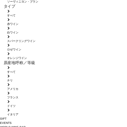
ソーヴィニヨン・ブラン
タイプ
すべて
赤ワイン
白ワイン
スパークリングワイン
ロゼワイン
オレンジワイン
原産地呼称／等級
すべて
チリ
アメリカ
フランス
ドイツ
イタリア
GIFT
EVENTS