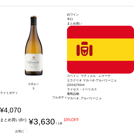
タや家きん料理などと好相性
葡萄品種
ボバル 85%、シラー 15%
*本ヴィンテージ
が在庫切れの場合、在庫があり価格が同様の場合は自動的に次のヴィンテージに変
更されます、ご了承ください。
白ワイン
辛口
まとめ買い
スペイン ウティエル・レケーナ
エラクリオ マカベオ-アルバリーニョ
在庫あり
(2024)
750ml
3
ライセス・イベリカス
ライトボディ
葡萄品種:
フルボディ
マカベオ, アルバリーニョ
¥4,070
¥3,630
まとめ買い(6+)
10%OFF
/ 1本
お気に