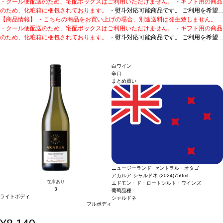
・クール便配送のため、宅配ボックスはご利用いただけません。 ・ギフト用の商品
のため、化粧箱に梱包されております。
・熨斗対応可能商品です。 ご利用を希望
される場合、ご注文時コメント欄に熨斗をご希望の旨と「結び・上部表書き内容・
【商品情報】 ・こちらの商品をお買い上げの場合、別途送料は発生致しません。
下部のお名入れ内容」の3つをご入力ください。無地熨斗の場合は、結びをご指定
・クール便配送のため、宅配ボックスはご利用いただけません。 ・ギフト用の商品
のうえ「無地熨斗」とご記載ください。 ※熨斗をご希望の場合、作成作業のため最
のため、化粧箱に梱包されております。
・熨斗対応可能商品です。 ご利用を希望
短日出荷はお承り致しかねます。 必ず最短日から+1日後より配送指定日をご選択
される場合、ご注文時コメント欄に熨斗をご希望の旨と「結び・上部表書き内容・
ください。 もし最短日を選択された場合は、指定日翌日の配送となります。ご了承
下部のお名入れ内容」の3つをご入力ください。無地熨斗の場合は、結びをご指定
ください。 ・下記ワインが1本ずつ含まれています。
のうえ「無地熨斗」とご記載ください。 ※熨斗をご希望の場合、作成作業のため最
果実味があって飲みやすい、
白ワイン
低アルコールの甘口赤。
短日出荷はお承り致しかねます。 必ず最短日から+1日後より配送指定日をご選択
1. ムンダナ (2024)
ハンガリー、クンシャーグ / 赤 / 甘口
辛口
まとめ買い
2. ムルデイ (2024)
ください。 もし最短日を選択された場合は、指定日翌日の配送となります。ご了承
ハンガリー、ハヨーシュ・バヤ / 赤 / 甘口
ください。 ・下記ワインが1本ずつ含まれています。
果実味があって飲みやすい、
低アルコールの甘口赤。
1. ムンダナ (2024)
ハンガリー、クンシャーグ / 赤 / 甘口
2. ムルデイ (2024)
ハンガリー、ハヨーシュ・バヤ / 赤 / 甘口
ニュージーランド セントラル・オタゴ
アカルア シャルドネ (2024)
750ml
在庫あり
エドモン・ド・ロートシルト・ワインズ
3
葡萄品種:
ライトボディ
シャルドネ
フルボディ