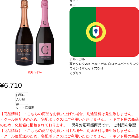
セット
の定番人気。
短日出荷はお承り致しかねます。 必ず最短日から+1日後より配送指定日をご選択
・ピーロート・ブルー カビネット (2024)
ドイツ / 白 / フルーティー
辛口
ください。 もし最短日を選択された場合は、指定日翌日の配送となります。ご了承
ください。 ・下記ワインが2本含まれています。
ロングセラーを誇る、ピーロート
の定番人気。
・ピーロート・ブルー カビネット (2024)
ドイツ / 白 / フルーティー
ポルトガル
夏カタログ206 ポルトガル 白ロゼスパークリング
ワイン 2本セット
750ml
残りわずか
カブリス
¥6,710
お気に
入り登
録
カートに追加
【商品情報】 ・こちらの商品をお買い上げの場合、別途送料は発生致しません。
・クール便配送のため、宅配ボックスはご利用いただけません。 ・ギフト用の商品
のため、化粧箱に梱包されております。
・熨斗対応可能商品です。 ご利用を希望
される場合、ご注文時コメント欄に熨斗をご希望の旨と「結び・上部表書き内容・
【商品情報】 ・こちらの商品をお買い上げの場合、別途送料は発生致しません。
下部のお名入れ内容」の3つをご入力ください。無地熨斗の場合は、結びをご指定
・クール便配送のため、宅配ボックスはご利用いただけません。 ・ギフト用の商品