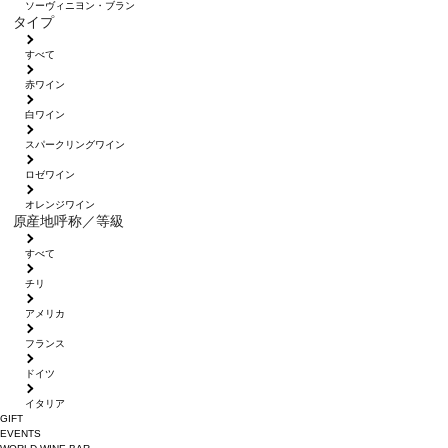
ソーヴィニヨン・ブラン
タイプ
すべて
赤ワイン
白ワイン
スパークリングワイン
ロゼワイン
オレンジワイン
原産地呼称／等級
すべて
チリ
アメリカ
フランス
ドイツ
イタリア
GIFT
EVENTS