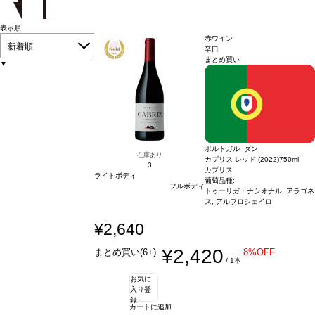
表示順
赤ワイン
新着順
辛口
まとめ買い
▼
ポルトガル ダン
在庫あり
カブリス レッド (2022)
750ml
3
カブリス
ライトボディ
葡萄品種:
フルボディ
トゥーリガ・ナシオナル, アラゴネ
ス, アルフロシェイロ
¥2,640
¥2,420
まとめ買い(6+)
8%OFF
/ 1本
お気に
入り登
録
カートに追加