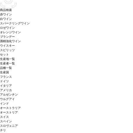
商品検索
赤ワイン
白ワイン
スパークリングワイン
ロゼワイン
オレンジワイン
ブランデー
酒精強化ワイン
ウイスキー
スピリッツ
セット
生産地一覧
生産者一覧
品種一覧
生産国
フランス
ドイツ
イタリア
アメリカ
アルゼンチン
ウルグアイ
インド
オーストラリア
オーストリア
スイス
スペイン
スロヴェニア
チリ