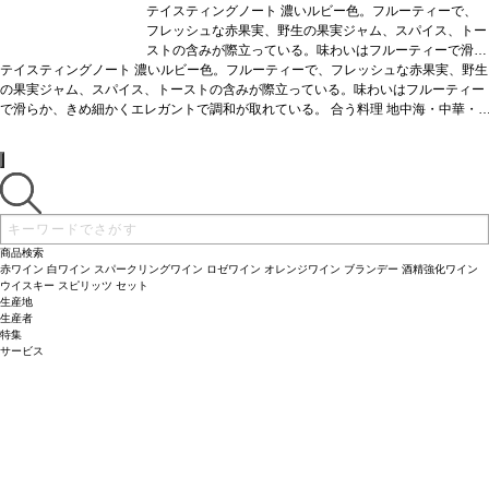
テイスティングノート
濃いルビー色。フルーティーで、
フレッシュな赤果実、野生の果実ジャム、スパイス、トー
ストの含みが際立っている。味わいはフルーティーで滑ら
テイスティングノート
濃いルビー色。フルーティーで、フレッシュな赤果実、野生
か、きめ細かくエレガントで調和が取れている。
合う料
の果実ジャム、スパイス、トーストの含みが際立っている。味わいはフルーティー
理
地中海・中華・インド・アフリカ料理、ソフトチー
で滑らか、きめ細かくエレガントで調和が取れている。
ズ、魚、白身肉、赤身肉
葡萄品種
合う料理
40% アルフロシェイ
地中海・中華・
インド・アフリカ料理、ソフトチーズ、魚、白身肉、赤身肉
ロ、30% アラゴネス、30% トゥーリガ・ナショナル
葡萄品種
40% アルフ
*本
ロシェイロ、30% アラゴネス、30% トゥーリガ・ナショナル
ヴィンテージが在庫切れの場合、在庫があり価格が同様の
*本ヴィンテージが在
庫切れの場合、在庫があり価格が同様の場合は自動的に次のヴィンテージに変更さ
場合は自動的に次のヴィンテージに変更されます、ご了承
れます、ご了承ください。
ください。
商品検索
赤ワイン
白ワイン
スパークリングワイン
ロゼワイン
オレンジワイン
ブランデー
酒精強化ワイン
ウイスキー
スピリッツ
セット
生産地
生産者
特集
サービス