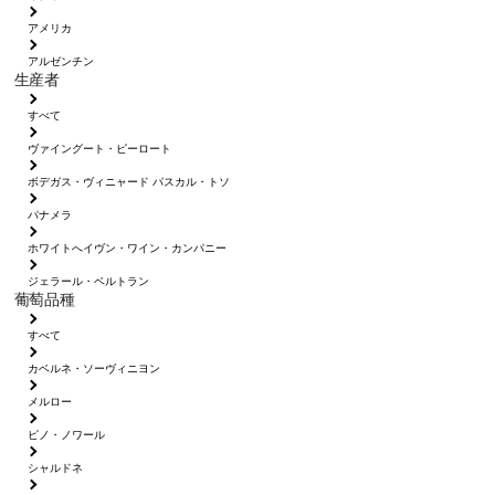
アメリカ
アルゼンチン
生産者
すべて
ヴァイングート・ピーロート
ボデガス・ヴィニャード パスカル・トソ
パナメラ
ホワイトへイヴン・ワイン・カンパニー
ジェラール・ベルトラン
葡萄品種
すべて
カベルネ・ソーヴィニヨン
メルロー
ピノ・ノワール
シャルドネ