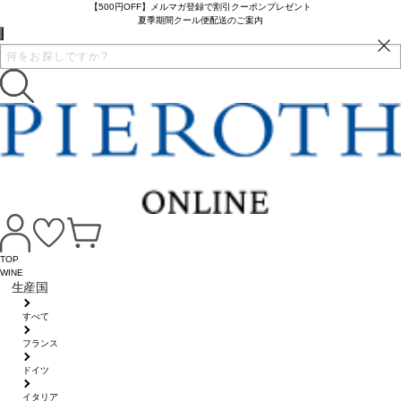
【500円OFF】メルマガ登録で割引クーポンプレゼント
夏季期間クール便配送のご案内
TOP
WINE
生産国
すべて
フランス
ドイツ
イタリア