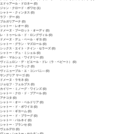
エドゥアール・ドロネー
(0)
ジャン・クロード・ボワセ
(1)
シャトー・クィンタス
(0)
ラフ・デー
(0)
ブルガリアーナ
(0)
シャトー・レオー
(0)
ドメーヌ・ブーロット・オーディ
(0)
レ・トゥーレル・ド・ロングヴィル
(0)
ドメーヌ・デュ・ペール・ギヨ
(0)
シャトー・グラン・マズロール
(0)
シックス・エイト・ナイン・セラーズ
(0)
シャトー・デュ・ミシェル
(0)
ボー・マルシェ・ワイナリー
(0)
ヴィニュロン・デ・ピエール・ドレ（ラ・ペピート）
(0)
シャトー・クーラック
(0)
ヴィニョーブル・エ・コンパニ―
(0)
サングリア ヤーゴ
(0)
ドメーヌ・ラモネ
(0)
ジョセフ・フェルプス
(0)
カイリー・ミノーグ・ワインズ
(0)
シャトー・クロ・ド・ブアール
(0)
アナコタ
(0)
シャトー・オー・ペルドリア
(0)
シャトー・ド・ボワイヨ
(0)
シャトー・ギヨーム
(0)
シャトー・ド・ブラーグ
(0)
シャトー・パルネイ
(0)
シャトー・プランセ
(0)
ヴェルデロ
(0)
ヴュー・シャトー・セルタン
(0)