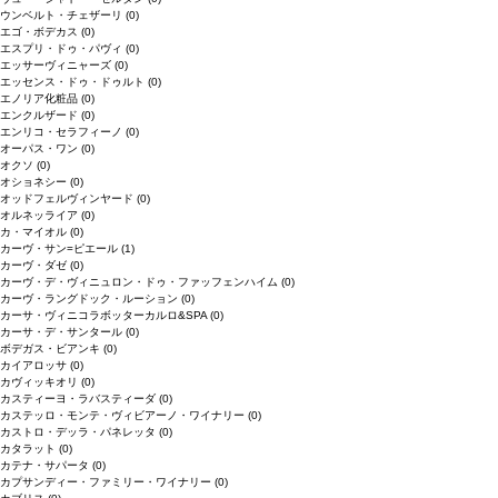
ウンベルト・チェザーリ
(0)
エゴ・ボデカス
(0)
エスプリ・ドゥ・パヴィ
(0)
エッサーヴィニャーズ
(0)
エッセンス・ドゥ・ドゥルト
(0)
エノリア化粧品
(0)
エンクルザード
(0)
エンリコ・セラフィーノ
(0)
オーパス・ワン
(0)
オクソ
(0)
オショネシー
(0)
オッドフェルヴィンヤード
(0)
オルネッライア
(0)
カ・マイオル
(0)
カーヴ・サン=ピエール
(1)
カーヴ・ダゼ
(0)
カーヴ・デ・ヴィニュロン・ドゥ・ファッフェンハイム
(0)
カーヴ・ラングドック・ルーション
(0)
カーサ・ヴィニコラボッターカルロ&SPA
(0)
カーサ・デ・サンタール
(0)
ボデガス・ビアンキ
(0)
カイアロッサ
(0)
カヴィッキオリ
(0)
カスティーヨ・ラバスティーダ
(0)
カステッロ・モンテ・ヴィビアーノ・ワイナリー
(0)
カストロ・デッラ・パネレッタ
(0)
カタラット
(0)
カテナ・サパータ
(0)
カプサンディー・ファミリー・ワイナリー
(0)