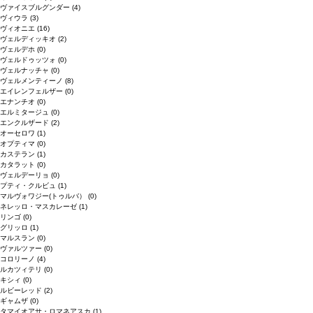
ヴァイスブルグンダー
(4)
ヴィウラ
(3)
ヴィオニエ
(16)
ヴェルディッキオ
(2)
ヴェルデホ
(0)
ヴェルドゥッツォ
(0)
ヴェルナッチャ
(0)
ヴェルメンティーノ
(8)
エイレンフェルザー
(0)
エナンチオ
(0)
エルミタージュ
(0)
エンクルザード
(2)
オーセロワ
(1)
オプティマ
(0)
カステラン
(1)
カタラット
(0)
ヴェルデーリョ
(0)
プティ・クルビュ
(1)
マルヴォワジー(トゥルバ）
(0)
ネレッロ・マスカレーゼ
(1)
リンゴ
(0)
グリッロ
(1)
マルスラン
(0)
ヴァルツァー
(0)
コロリーノ
(4)
ルカツィテリ
(0)
キシィ
(0)
ルビーレッド
(2)
ギャムザ
(0)
タマイオアサ・ロマネアスカ
(1)