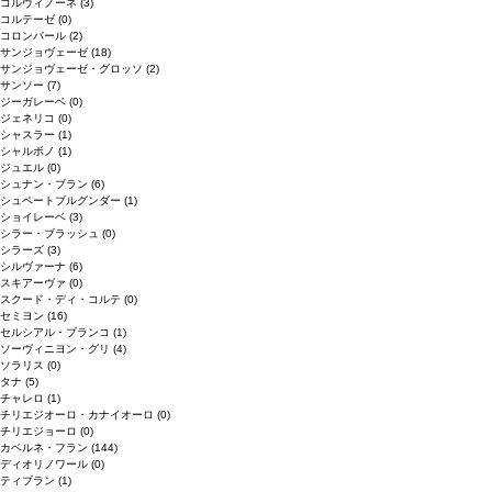
コルヴィノーネ
(3)
コルテーゼ
(0)
コロンバール
(2)
サンジョヴェーゼ
(18)
サンジョヴェーゼ・グロッソ
(2)
サンソー
(7)
ジーガレーベ
(0)
ジェネリコ
(0)
シャスラー
(1)
シャルボノ
(1)
ジュエル
(0)
シュナン・ブラン
(6)
シュペートブルグンダー
(1)
ショイレーベ
(3)
シラー・ブラッシュ
(0)
シラーズ
(3)
シルヴァーナ
(6)
スキアーヴァ
(0)
スクード・ディ・コルテ
(0)
セミヨン
(16)
セルシアル・ブランコ
(1)
ソーヴィニヨン・グリ
(4)
ソラリス
(0)
タナ
(5)
チャレロ
(1)
チリエジオーロ・カナイオーロ
(0)
チリエジョーロ
(0)
カベルネ・フラン
(144)
ディオリノワール
(0)
ティブラン
(1)