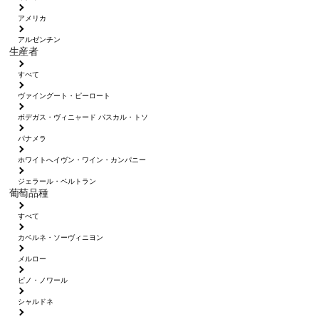
アメリカ
アルゼンチン
生産者
すべて
ヴァイングート・ピーロート
ボデガス・ヴィニャード パスカル・トソ
パナメラ
ホワイトへイヴン・ワイン・カンパニー
ジェラール・ベルトラン
葡萄品種
すべて
カベルネ・ソーヴィニヨン
メルロー
ピノ・ノワール
シャルドネ