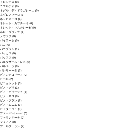
トロンテス
(0)
ニエルチオ
(0)
ネグル・デ・ドラガシャニ
(0)
ネグロアマーロ
(3)
ネッビオーロ
(4)
ネレット・カプチーオ
(0)
ネレット・マスカレーゼ
(0)
ネロ・ダヴォラ
(1)
ノヴァク
(0)
バイラーダ
(0)
バコ
(0)
バコブラン
(1)
バッカス
(0)
バッフス
(0)
バルタザール・レス
(0)
バルベーラ
(0)
パレリャーダ
(2)
ピアンデロリーノ
(0)
ビカル
(2)
ピニョレット
(0)
ピノ・グリ
(1)
ピノ・グリージョ
(1)
ピノ・ネロ
(0)
ピノ・ブラン
(3)
ピノ・ムニエ
(9)
ピノタージュ
(0)
ファーバーレーベ
(0)
ファランギーナ
(0)
フィアノ
(0)
ブールブーラン
(2)