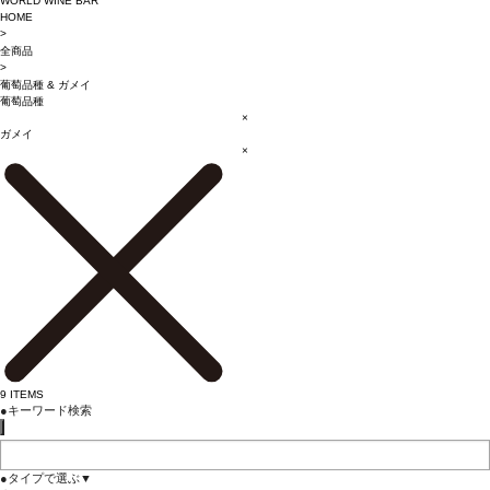
WORLD WINE BAR
HOME
>
全商品
>
葡萄品種
&
ガメイ
葡萄品種
×
ガメイ
×
9
ITEMS
●
キーワード検索
●
タイプで選ぶ
▼