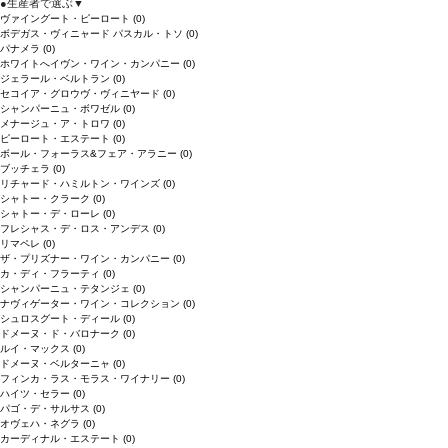
●
生産者で選ぶ
▼
ヴァイングート・ピーロート
(0)
ボデガス・ヴィニャード パスカル・トソ
(0)
パナメラ
(0)
ホワイトへイヴン・ワイン・カンパニー
(0)
ジェラール・ベルトラン
(0)
セコイア・グロウヴ・ヴィニヤード
(0)
シャンパーニュ・ボワゼル
(0)
メナージュ・ア・トロワ
(0)
ピーロート・エステート
(0)
ボール・フォーラス&フェア・アラニー
(0)
ブッチェラ
(0)
リチャード・ハミルトン・ワインズ
(0)
シャトー・クラーク
(0)
シャトー・デ・ローレ
(0)
フレシャス・デ・ロス・アンデス
(0)
リマペレ
(0)
ザ・プリズナー・ワイン・カンパニー
(0)
カ・ディ・フラーティ
(0)
シャンパーニュ・テタンジェ
(0)
ナヴィゲーター・ワイン・コレクション
(0)
シュロスグート・ディール
(0)
ドメーヌ・ド・バロナーク
(0)
ルイ・マックス
(0)
ドメーヌ・ベルターニャ
(0)
フィンカ・ラス・モラス・ワイナリー
(0)
ハイツ・セラー
(0)
パゴ・デ・サルサス
(0)
オヴェハ・ネグラ
(0)
カーディナル・エステート
(0)