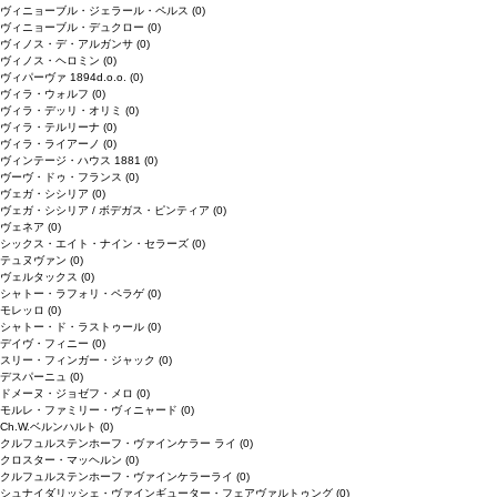
ヴィニョーブル・ジェラール・ペルス
(0)
ヴィニョーブル・デュクロー
(0)
ヴィノス・デ・アルガンサ
(0)
ヴィノス・ヘロミン
(0)
ヴィパーヴァ 1894d.o.o.
(0)
ヴィラ・ウォルフ
(0)
ヴィラ・デッリ・オリミ
(0)
ヴィラ・テルリーナ
(0)
ヴィラ・ライアーノ
(0)
ヴィンテージ・ハウス 1881
(0)
ヴーヴ・ドゥ・フランス
(0)
ヴェガ・シシリア
(0)
ヴェガ・シシリア / ボデガス・ピンティア
(0)
ヴェネア
(0)
シックス・エイト・ナイン・セラーズ
(0)
テュヌヴァン
(0)
ヴェルタックス
(0)
シャトー・ラフォリ・ペラゲ
(0)
モレッロ
(0)
シャトー・ド・ラストゥール
(0)
デイヴ・フィニー
(0)
スリー・フィンガー・ジャック
(0)
デスパーニュ
(0)
ドメーヌ・ジョゼフ・メロ
(0)
モルレ・ファミリー・ヴィニャード
(0)
Ch.W.ベルンハルト
(0)
クルフュルステンホーフ・ヴァインケラー ライ
(0)
クロスター・マッヘルン
(0)
クルフュルステンホーフ・ヴァインケラーライ
(0)
シュナイダリッシェ・ヴァインギューター・フェアヴァルトゥング
(0)