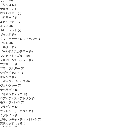
リンゴ
(0)
グリッロ
(1)
マルスラン
(0)
ヴァルツァー
(0)
コロリーノ
(4)
ルカツィテリ
(0)
キシィ
(0)
ルビーレッド
(2)
ギャムザ
(0)
タマイオアサ・ロマネアスカ
(1)
アサル
(0)
サルタナ
(1)
ゴールドムスカテラー
(0)
マスカット・ゴルド
(0)
ゲルバームスカテラー
(0)
アブリュー
(2)
ブラウブルガー
(1)
ツヴァイゲルト
(1)
オレンジ
(0)
リボッラ・ジャッラ
(0)
ヴュルツァー
(0)
サペラヴィ
(1)
アギオルギティコ
(0)
ロディティス・アレポウ
(0)
モスホフィレロ
(0)
マラグジア
(0)
ヴェルシュリースリング
(0)
ラグレイン
(1)
ガルナッチャ・ティントレラ
(0)
選択を終了して戻る