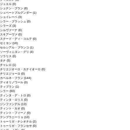
ジュエル
(0)
シュナン・ブラン
(6)
シュペートブルグンダー
(1)
ショイレーベ
(3)
シラー・ブラッシュ
(0)
シラーズ
(3)
シルヴァーナ
(6)
スキアーヴァ
(0)
スクード・ディ・コルテ
(0)
セミヨン
(16)
セルシアル・ブランコ
(1)
ソーヴィニヨン・グリ
(4)
ソラリス
(0)
タナ
(5)
チャレロ
(1)
チリエジオーロ・カナイオーロ
(0)
チリエジョーロ
(0)
カベルネ・フラン
(144)
ディオリノワール
(0)
ティブラン
(1)
シラー
(60)
ティンタ・デ・トロ
(0)
ティンタ・ロリス
(0)
ジンファンデル
(13)
ティント・カオ
(0)
ティント・フィーノ
(0)
テンプラニーリョ
(10)
トゥーリガ・ナシオナル
(2)
トゥーリガ・フランセサ
(0)