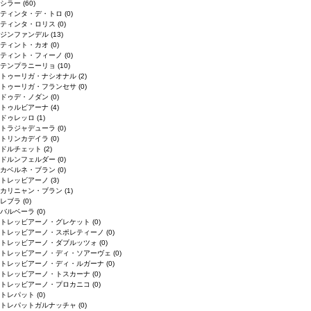
シラー
(60)
ティンタ・デ・トロ
(0)
ティンタ・ロリス
(0)
ジンファンデル
(13)
ティント・カオ
(0)
ティント・フィーノ
(0)
テンプラニーリョ
(10)
トゥーリガ・ナシオナル
(2)
トゥーリガ・フランセサ
(0)
ドゥデ・ノダン
(0)
トゥルビアーナ
(4)
ドゥレッロ
(1)
トラジャデューラ
(0)
トリンカデイラ
(0)
ドルチェット
(2)
ドルンフェルダー
(0)
カベルネ・ブラン
(0)
トレッビアーノ
(3)
カリニャン・ブラン
(1)
レブラ
(0)
バルベーラ
(0)
トレッビアーノ・グレケット
(0)
トレッビアーノ・スポレティーノ
(0)
トレッビアーノ・ダブルッツォ
(0)
トレッビアーノ・ディ・ソアーヴェ
(0)
トレッビアーノ・ディ・ルガーナ
(0)
トレッビアーノ・トスカーナ
(0)
トレッビアーノ・プロカニコ
(0)
トレパット
(0)
トレパットガルナッチャ
(0)