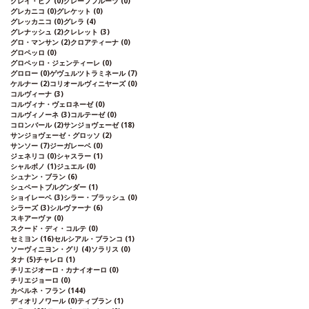
グレイ・ピノ
(0)
グレープフルーツ
(0)
グレカニコ
(0)
グレケット
(0)
グレッカニコ
(0)
グレラ
(4)
グレナッシュ
(2)
クレレット
(3)
グロ・マンサン
(2)
クロアティーナ
(0)
グロペッロ
(0)
グロペッロ・ジェンティーレ
(0)
グロロー
(0)
ゲヴュルツトラミネール
(7)
ケルナー
(2)
コリオールヴィニヤーズ
(0)
コルヴィーナ
(3)
コルヴィナ・ヴェロネーゼ
(0)
コルヴィノーネ
(3)
コルテーゼ
(0)
コロンバール
(2)
サンジョヴェーゼ
(18)
サンジョヴェーゼ・グロッソ
(2)
サンソー
(7)
ジーガレーベ
(0)
ジェネリコ
(0)
シャスラー
(1)
シャルボノ
(1)
ジュエル
(0)
シュナン・ブラン
(6)
シュペートブルグンダー
(1)
ショイレーベ
(3)
シラー・ブラッシュ
(0)
シラーズ
(3)
シルヴァーナ
(6)
スキアーヴァ
(0)
スクード・ディ・コルテ
(0)
セミヨン
(16)
セルシアル・ブランコ
(1)
ソーヴィニヨン・グリ
(4)
ソラリス
(0)
タナ
(5)
チャレロ
(1)
チリエジオーロ・カナイオーロ
(0)
チリエジョーロ
(0)
カベルネ・フラン
(144)
ディオリノワール
(0)
ティブラン
(1)