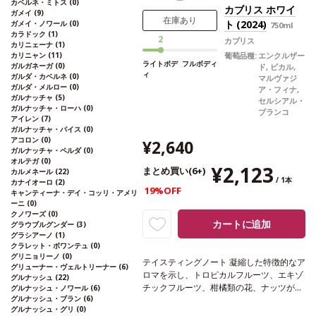
カベルネ・ミトス
(0)
自動的に次のヴィンテージに変更されま
カブリス ホワイ
ガメイ
(9)
す、ご了承ください。
在庫あり
ト (2024)
ガメイ・ノワール
(0)
750ml
カラドック
(1)
2
カブリス
カリニェーナ
(1)
カリニャン
(11)
葡萄品種:
エンクルザー
ライトボデ
フルボディ
ガルガネーガ
(0)
ド, ビカル,
ィ
ガルダ・カベルネ
(0)
マルヴァジ
ガルダ・メルロー
(0)
ア・フィナ,
ガルナッチャ
(5)
セルシアル・
ガルナッチャ・ローハ
(0)
ブランコ
アイレン
(7)
ガルナッチャ・パイス
(0)
アコロン
(0)
¥2,640
ガルナッチャ・ペルダ
(0)
オルテガ
(0)
¥2,123
まとめ買い(6+)
カルメネール
(22)
/ 1本
カナイオーロ
(2)
19%OFF
キャンティーナ・デイ・コッリ・アメリ
ーニ
(0)
クノワーズ
(0)
カートに追加
グラウブルグンダー
(3)
グラシアーノ
(1)
クラレット・ボワンテュ
(0)
グリニョリーノ
(0)
テイスティングノート
凝縮した特徴的なア
グリューナー・ヴェルトリーナー
(6)
ロマを示し、トロピカルフルーツ、エキゾ
グルナッシュ
(22)
チックフルーツ、柑橘類の花、ナッツが際
グルナッシュ・ノワール
(6)
グルナッシュ・ブラン
(6)
立っている。口に含むと素晴らしくフルー
グルナッシュ・グリ
(0)
ティーでフレッシュ、調和がとれていて、