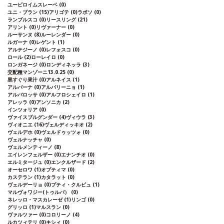
ユービロイムスレーベ
(0)
ユニ・ブラン
(15)
アリゴテ
(0)
ラボソ
(0)
ランブルスコ
(0)
リースリング
(21)
アリント
(0)
リヴァーナー
(0)
ルーサンヌ
(8)
ルーレンダー
(0)
ルガーナ
(0)
レゲント
(1)
アルテジーノ
(0)
レフォスコ
(0)
ロール
(2)
ローレイロ
(0)
ロンガネージ
(0)
ロンディネッラ
(3)
交配種マンゾーニ13.0.25
(0)
黒すぐり果汁
(0)
アルネイス
(1)
アルバーナ
(0)
アルバリーニョ
(1)
アルバロッサ
(0)
アルフロシェイロ
(1)
アレッラ
(0)
アンソニカ
(2)
インツォリア
(0)
ヴァイスブルグンダー
(4)
ヴィウラ
(3)
ヴィオニエ
(16)
ヴェルディッキオ
(2)
ヴェルデホ
(0)
ヴェルドゥッツォ
(0)
ヴェルナッチャ
(0)
ヴェルメンティーノ
(8)
エイレンフェルザー
(0)
エナンチオ
(0)
エルミタージュ
(0)
エンクルザード
(2)
オーセロワ
(1)
オプティマ
(0)
カステラン
(1)
カタラット
(0)
ヴェルデーリョ
(0)
プティ・クルビュ
(1)
マルヴォワジー(トゥルバ）
(0)
ネレッロ・マスカレーゼ
(1)
リンゴ
(0)
グリッロ
(1)
マルスラン
(0)
ヴァルツァー
(0)
コロリーノ
(4)
ルカツィテリ
(0)
キシィ
(0)