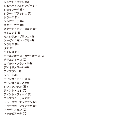
シュナン・ブラン
(6)
シュペートブルグンダー
(1)
ショイレーベ
(3)
シラー・ブラッシュ
(0)
シラーズ
(3)
シルヴァーナ
(6)
スキアーヴァ
(0)
スクード・ディ・コルテ
(0)
セミヨン
(16)
セルシアル・ブランコ
(1)
ソーヴィニヨン・グリ
(4)
ソラリス
(0)
タナ
(5)
チャレロ
(1)
チリエジオーロ・カナイオーロ
(0)
チリエジョーロ
(0)
カベルネ・フラン
(144)
ディオリノワール
(0)
ティブラン
(1)
シラー
(60)
ティンタ・デ・トロ
(0)
ティンタ・ロリス
(0)
ジンファンデル
(13)
ティント・カオ
(0)
ティント・フィーノ
(0)
テンプラニーリョ
(10)
トゥーリガ・ナシオナル
(2)
トゥーリガ・フランセサ
(0)
ドゥデ・ノダン
(0)
トゥルビアーナ
(4)