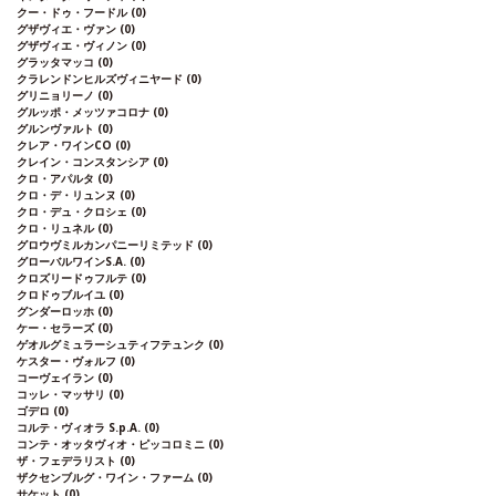
クー・ドゥ・フードル
(0)
グザヴィエ・ヴァン
(0)
グザヴィエ・ヴィノン
(0)
グラッタマッコ
(0)
クラレンドンヒルズヴィニヤード
(0)
グリニョリーノ
(0)
グルッポ・メッツァコロナ
(0)
グルンヴァルト
(0)
クレア・ワインCO
(0)
クレイン・コンスタンシア
(0)
クロ・アパルタ
(0)
クロ・デ・リュンヌ
(0)
クロ・デュ・クロシェ
(0)
クロ・リュネル
(0)
グロウヴミルカンパニーリミテッド
(0)
グローバルワインS.A.
(0)
クロズリードゥフルテ
(0)
クロドゥブルイユ
(0)
グンダーロッホ
(0)
ケー・セラーズ
(0)
ゲオルグミュラーシュティフテュンク
(0)
ケスター・ヴォルフ
(0)
コーヴェイラン
(0)
コッレ・マッサリ
(0)
ゴデロ
(0)
コルテ・ヴィオラ S.p.A.
(0)
コンテ・オッタヴィオ・ピッコロミニ
(0)
ザ・フェデラリスト
(0)
ザクセンブルグ・ワイン・ファーム
(0)
サケット
(0)