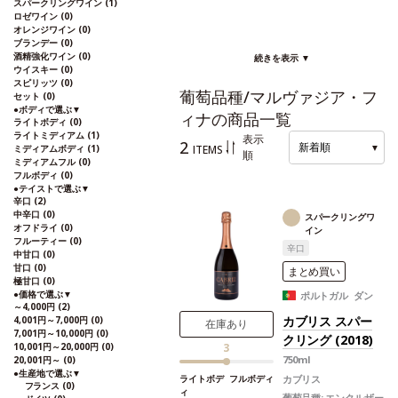
スパークリングワイン
(1)
ロゼワイン
(0)
オレンジワイン
(0)
ブランデー
(0)
酒精強化ワイン
(0)
続きを表示 ▼
ウイスキー
(0)
スピリッツ
(0)
葡萄品種/マルヴァジア・フ
セット
(0)
●
ボディで選ぶ
▼
ィナの商品一覧
ライトボディ
(0)
ライトミディアム
(1)
表示
2
新着順
▼
ITEMS
ミディアムボディ
(1)
順
ミディアムフル
(0)
フルボディ
(0)
●
テイストで選ぶ
▼
辛口
(2)
中辛口
(0)
スパークリングワ
オフドライ
(0)
イン
フルーティー
(0)
辛口
中甘口
(0)
甘口
(0)
まとめ買い
極甘口
(0)
●
価格で選ぶ
▼
ポルトガル ダン
～4,000円
(2)
カブリス スパー
4,001円～7,000円
(0)
在庫あり
7,001円～10,000円
(0)
クリング (2018)
10,001円～20,000円
(0)
3
750ml
20,001円～
(0)
●
生産地で選ぶ
▼
カブリス
ライトボデ
フルボディ
フランス
(0)
ィ
葡萄品種:
エンクルザー