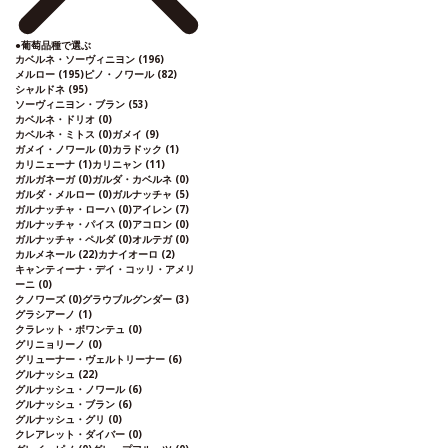
●
葡萄品種で選ぶ
カベルネ・ソーヴィニヨン
(196)
メルロー
(195)
ピノ・ノワール
(82)
シャルドネ
(95)
ソーヴィニヨン・ブラン
(53)
カベルネ・ドリオ
(0)
カベルネ・ミトス
(0)
ガメイ
(9)
ガメイ・ノワール
(0)
カラドック
(1)
カリニェーナ
(1)
カリニャン
(11)
ガルガネーガ
(0)
ガルダ・カベルネ
(0)
ガルダ・メルロー
(0)
ガルナッチャ
(5)
ガルナッチャ・ローハ
(0)
アイレン
(7)
ガルナッチャ・パイス
(0)
アコロン
(0)
ガルナッチャ・ペルダ
(0)
オルテガ
(0)
カルメネール
(22)
カナイオーロ
(2)
キャンティーナ・デイ・コッリ・アメリ
ーニ
(0)
クノワーズ
(0)
グラウブルグンダー
(3)
グラシアーノ
(1)
クラレット・ボワンテュ
(0)
グリニョリーノ
(0)
グリューナー・ヴェルトリーナー
(6)
グルナッシュ
(22)
グルナッシュ・ノワール
(6)
グルナッシュ・ブラン
(6)
グルナッシュ・グリ
(0)
クレアレット・ダイバー
(0)