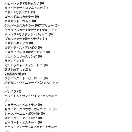
ルビーレッド
(2)
ギャムザ
(0)
タマイオアサ・ロマネアスカ
(1)
アサル
(0)
サルタナ
(1)
ゴールドムスカテラー
(0)
マスカット・ゴルド
(0)
ゲルバームスカテラー
(0)
アブリュー
(2)
ブラウブルガー
(1)
ツヴァイゲルト
(1)
オレンジ
(0)
リボッラ・ジャッラ
(0)
ヴュルツァー
(0)
サペラヴィ
(1)
アギオルギティコ
(0)
ロディティス・アレポウ
(0)
モスホフィレロ
(0)
マラグジア
(0)
ヴェルシュリースリング
(0)
ラグレイン
(1)
ガルナッチャ・ティントレラ
(0)
選択を終了して戻る
●
生産者で選ぶ
▼
ヴァイングート・ピーロート
(0)
ボデガス・ヴィニャード パスカル・トソ
(0)
パナメラ
(0)
ホワイトへイヴン・ワイン・カンパニー
(0)
ジェラール・ベルトラン
(0)
セコイア・グロウヴ・ヴィニヤード
(0)
シャンパーニュ・ボワゼル
(0)
メナージュ・ア・トロワ
(0)
ピーロート・エステート
(0)
ボール・フォーラス&フェア・アラニー
(0)