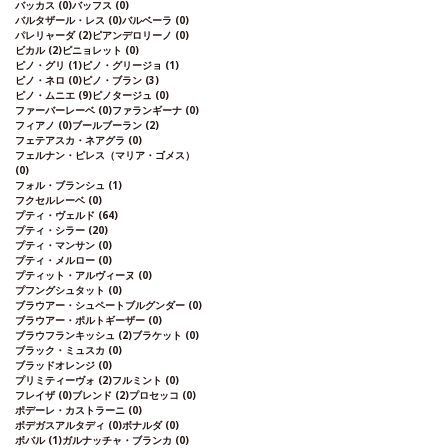
バッカス
(0)
バッフス
(0)
バルタザール・レス
(0)
バルベーラ
(0)
パレリャーダ
(2)
ピアンデロリーノ
(0)
ビカル
(2)
ピニョレット
(0)
ピノ・グリ
(1)
ピノ・グリージョ
(1)
ピノ・ネロ
(0)
ピノ・ブラン
(3)
ピノ・ムニエ
(9)
ピノタージュ
(0)
ファーバーレーベ
(0)
ファランギーナ
(0)
フィアノ
(0)
ブールブーラン
(2)
フェテアスカ・ネアグラ
(0)
フェルナン・ピレス（マリア・ゴメス）
(0)
フォル・ブランシュ
(1)
フクセルレーベ
(0)
プティ・ヴェルド
(64)
プティ・シラー
(20)
プティ・マンサン
(0)
プティ・メルロー
(0)
プティット・アルヴィーヌ
(0)
プフングシュタット
(0)
ブラウアー・シュペートブルグンダー
(0)
ブラウアー・ポルトギーザー
(0)
ブラウフランキッシュ
(2)
ブラケット
(0)
ブラック・ミュスカ
(0)
ブラッドオレンジ
(0)
プリミティーヴォ
(2)
フルミント
(0)
フレイザ
(0)
ブレンド
(2)
プロセッコ
(0)
ポデーレ・カストラーニ
(0)
ボデガスアルタディ
(0)
ボナルダ
(0)
ボバル
(1)
ガルナッチャ・ブランカ
(0)