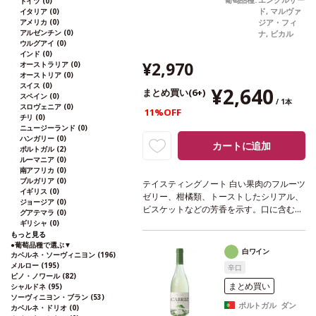
ドイツ
(0)
ド, マルヴァ
イタリア
(0)
アメリカ
(0)
ジア・フィ
アルゼンチン
(0)
ナ, ビカル
ウルグアイ
(0)
インド
(0)
¥2,970
オーストラリア
(0)
オーストリア
(0)
スイス
(0)
¥2,640
まとめ買い(6+)
スペイン
(0)
/ 1本
スロヴェニア
(0)
11%OFF
チリ
(0)
ニュージーランド
(0)
ハンガリー
(0)
カートに追加
ポルトガル
(2)
ルーマニア
(0)
南アフリカ
(0)
ブルガリア
(0)
テイスティングノート
白い果肉のフルーツ
イギリス
(0)
ゼリー、柑橘類、トーストしたシリアル、
ジョージア
(0)
ビスケットなどの芳香を示す。口に含む
グアテマラ
(0)
と、フルーティーでフレッシュ、素晴らし
ギリシャ
(0)
く調和が取れている。噛み応えのあるフィ
もっと見る
●
葡萄品種で選ぶ
▼
ニッシュに、魅惑的な泡が長く続く。
合う
白ワイン
カベルネ・ソーヴィニヨン
(196)
料理
魚、白身肉、デザート、またアペリテ
メルロー
(195)
辛口
ィフに最適などと好相性
葡萄品種
エンク
ピノ・ノワール
(82)
ルザード 40%、ビカル 40%、マルヴァジ
まとめ買い
シャルドネ
(95)
ソーヴィニヨン・ブラン
(53)
ア・フィナ 20%
*本ヴィンテージが在庫切
ポルトガル ダン
カベルネ・ドリオ
(0)
れの場合、在庫があり価格が同様の場合は