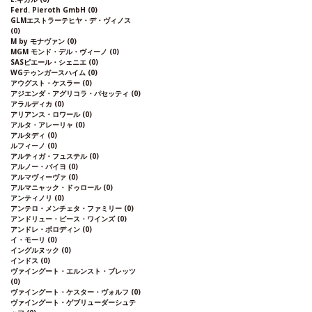
Ferd. Pieroth GmbH
(0)
GLMエストラーテヒヤ・デ・ヴィノス
(0)
M by モナヴァン
(0)
MGM モンド・デル・ヴィーノ
(0)
SASピエール・シェニエ
(0)
WGテゥンガースハイム
(0)
アウグスト・ケスラー
(0)
アジエンダ・アグリコラ・パセッティ
(0)
アラルディカ
(0)
アリアンス・ロワール
(0)
アルタ・アレーリャ
(0)
アルタディ
(0)
ルフィーノ
(0)
アルティガ・フュステル
(0)
アルノー・バイヨ
(0)
アルマヴィーヴァ
(0)
アルマニャック・ドゥロール
(0)
アンティノリ
(0)
アンテロ・メンチェタ・ファミリー
(0)
アンドリュー・ピース・ワインズ
(0)
アンドレ・ボロディン
(0)
イ・モーリ
(0)
イングルヌック
(0)
インドス
(0)
ヴァイングート・エルンスト・ブレッツ
(0)
ヴァイングート・ケスター・ヴォルフ
(0)
ヴァイングート・ゲブリューダーシュテ