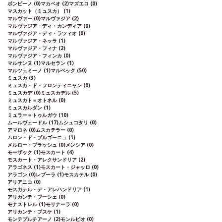
ボンビーノ
(0)
マカベオ
(2)
マズエロ
(0)
マスカット（ミュスカ）
(1)
マルヴァー
(0)
マルヴァジア
(2)
マルヴァジア・ディ・カンディア
(0)
マルヴァジア・ディ・ラツィオ
(0)
マルヴァジア・ネッラ
(1)
マルヴァジア・フィナ
(2)
マルヴァジア・フィンカ
(0)
マルサンヌ
(1)
マルセラン
(1)
マルツェミーノ
(1)
マルベック
(50)
ミュスカ
(3)
ミュスカ・ド・フロンティニャン
(0)
ミュスカデ
(0)
ミュスカデル
(5)
ミュスカト＝オトネル
(0)
ミュスカルダン
(1)
ミュラー＝トゥルガウ
(10)
ムールヴェードル
(17)
ムシュコタリ
(0)
アマロネ
(0)
ムスカテラー
(0)
ムロン・ド・ブルゴーニュ
(1)
メルロー・ブラッシュ
(0)
メンシア
(0)
モーザック
(1)
モスカート
(4)
モスカート・アレクサンドリア
(2)
アラゴネス
(1)
モスカート・ジャッロ
(0)
アラゴン
(0)
レブーラ
(1)
モスカテル
(0)
アリアニコ
(0)
モスカテル・デ・アレハンドリア
(1)
アリカンテ・ブーシェ
(0)
モナストレル
(1)
モリナーラ
(0)
アリカンテ・ブスケ
(1)
モンテプルチアーノ
(2)
モンルビオ
(0)