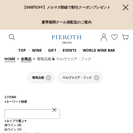
【500円OFF】メルマガ登録で割引クーポンプレゼント
夏季期間クール便配送のご案内
TOP
WINE
GIFT
EVENTS
WORLD WINE BAR
HOME
>
全商品
>
葡萄品種
&
マルヴァジア・フィナ
葡萄品種
マルヴァジア・フィナ
×
×
2
ITEMS
●
キーワード検索
●
タイプで選ぶ
▼
赤ワイン
(0)
白ワイン
(1)