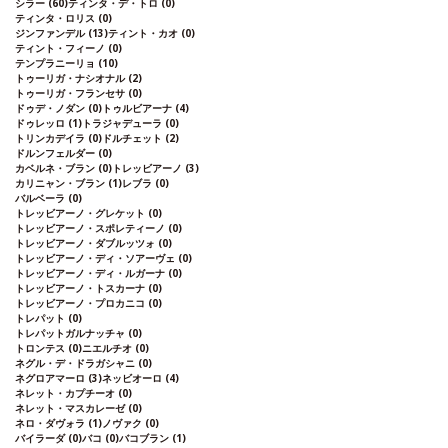
シラー
(60)
ティンタ・デ・トロ
(0)
ティンタ・ロリス
(0)
ジンファンデル
(13)
ティント・カオ
(0)
ティント・フィーノ
(0)
テンプラニーリョ
(10)
トゥーリガ・ナシオナル
(2)
トゥーリガ・フランセサ
(0)
ドゥデ・ノダン
(0)
トゥルビアーナ
(4)
ドゥレッロ
(1)
トラジャデューラ
(0)
トリンカデイラ
(0)
ドルチェット
(2)
ドルンフェルダー
(0)
カベルネ・ブラン
(0)
トレッビアーノ
(3)
カリニャン・ブラン
(1)
レブラ
(0)
バルベーラ
(0)
トレッビアーノ・グレケット
(0)
トレッビアーノ・スポレティーノ
(0)
トレッビアーノ・ダブルッツォ
(0)
トレッビアーノ・ディ・ソアーヴェ
(0)
トレッビアーノ・ディ・ルガーナ
(0)
トレッビアーノ・トスカーナ
(0)
トレッビアーノ・プロカニコ
(0)
トレパット
(0)
トレパットガルナッチャ
(0)
トロンテス
(0)
ニエルチオ
(0)
ネグル・デ・ドラガシャニ
(0)
ネグロアマーロ
(3)
ネッビオーロ
(4)
ネレット・カプチーオ
(0)
ネレット・マスカレーゼ
(0)
ネロ・ダヴォラ
(1)
ノヴァク
(0)
バイラーダ
(0)
バコ
(0)
バコブラン
(1)