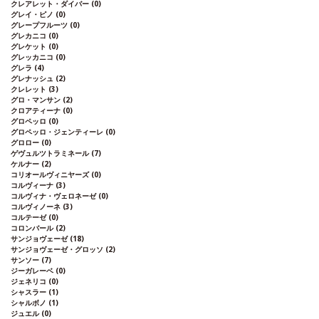
クレアレット・ダイバー
(0)
心地よい余韻が長く続く。
合う料理
アペ
グレイ・ピノ
(0)
タイザーとして、また地中海料理、中華、
グレープフルーツ
(0)
インド料理などと好相性
葡萄品種
エンク
グレカニコ
(0)
グレケット
(0)
ルザード 40%、ビカル 20%、マルヴァジ
グレッカニコ
(0)
ア・フィナ 20%、セルシアル・ブランコ 2
グレラ
(4)
0%
*本ヴィンテージが在庫切れの場合、
グレナッシュ
(2)
在庫があり価格が同様の場合は自動的に次
クレレット
(3)
のヴィンテージに変更されます、ご了承く
グロ・マンサン
(2)
クロアティーナ
(0)
ださい。
グロペッロ
(0)
グロペッロ・ジェンティーレ
(0)
グロロー
(0)
ゲヴュルツトラミネール
(7)
ケルナー
(2)
コリオールヴィニヤーズ
(0)
コルヴィーナ
(3)
コルヴィナ・ヴェロネーゼ
(0)
コルヴィノーネ
(3)
コルテーゼ
(0)
コロンバール
(2)
サンジョヴェーゼ
(18)
サンジョヴェーゼ・グロッソ
(2)
サンソー
(7)
ジーガレーベ
(0)
ジェネリコ
(0)
シャスラー
(1)
シャルボノ
(1)
ジュエル
(0)