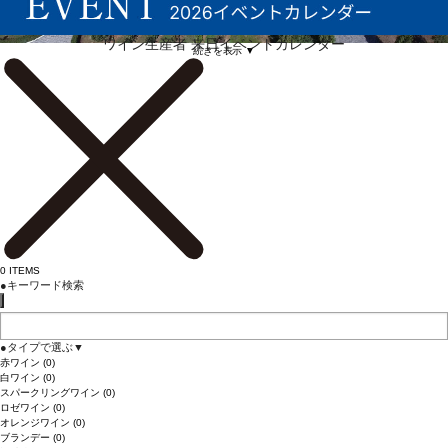
ワイン生産者 来日イベントカレンダー
続きを表示 ▼
0
ITEMS
●
キーワード検索
●
タイプで選ぶ
▼
赤ワイン
(0)
白ワイン
(0)
スパークリングワイン
(0)
ロゼワイン
(0)
オレンジワイン
(0)
ブランデー
(0)