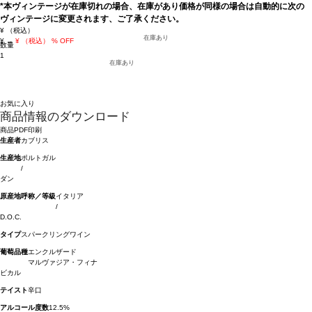
*本ヴィンテージが在庫切れの場合、在庫があり価格が同様の場合は自動的に次の
ヴィンテージに変更されます、ご了承ください。
¥
（税込）
在庫あり
¥
→
¥
（税込）
% OFF
数量
1
在庫あり
お気に入り
商品情報のダウンロード
商品PDF印刷
生産者
カブリス
生産地
ポルトガル
/
ダン
原産地呼称／等級
イタリア
/
D.O.C.
タイプ
スパークリングワイン
葡萄品種
エンクルザード
マルヴァジア・フィナ
ビカル
テイスト
辛口
アルコール度数
12.5%