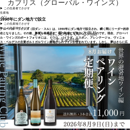
カブリス（グローバル・ワインズ）
▶︎ この生産者でさがす
生産地
ダン
1990年にダン地方で設立
▶︎ この生産地でさがす
▶︎ この生産地でさがす
グローバル・ワインズ（旧ダン・スル）は、1990年にダン地方で設立され、瞬く間にリーダー的存
よく一緒に見られている商品
在となりました。その後、事業を発展させ、他の地域にも進出していったのです。現在、グローバ
ル・ワインズのポートフォリオには、ドウロ、バイラダ、リスボン、アレンテージョ、ヴィニョ
おすすめ特集
ス・ベルデスの主要ポルトガルワイン産地からのワインが含まれています。しかし、夢はさらに広
がり、グループ会社のヴィニブラジル社を通じて、ブラジルでの生産も開始しました。ヴァレ・
デ・サン・フランシスコ地区では、ポルトガルのブドウの木のユニークな特徴と、ブラジルのこの
地域の半乾燥気候を組み合わせたワインを、グローバル・ワインズが造っています。