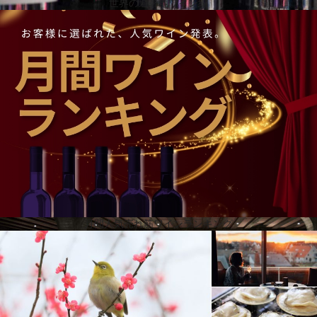
世界の避暑地ワイン編
最先端の醸造設備を備えたワイナリー
グローバル・ワインズのワイン生産は、最先端の醸造設備を備えたワイナリーが、樽熟成用のセラ
ー、ワインセラー、研究所、テイスティングルームを備えたユニットに統合され、同じコンセプト
に基づいて行われているのです。同社は2003年に農業・食品分野で初めてNITEC（企業内研究・技
術開発拠点）を設置し、研究開発を企業発展の根幹に据えています。30年以上にわたる仕事とワイ
ンへの愛によって、グローバル・ワインズはポルトガルワインのパノラマの中で稀有な歴史を刻ん
できました。この長い歴史の結果、ポルトガル、中国、ブラジルにオフィスを構え、ポルトガルに
は400ヘクタール、ブラジルには120ヘクタールのブドウ畑を所有し、年間700万本以上のワインを
生産し、アメリカ、ドイツ、アンゴラ、スイス、中国、フランス、ブラジル、カナダをはじめとす
る40カ国以上へ輸出されています。
月間人気売れ筋ワインランキング