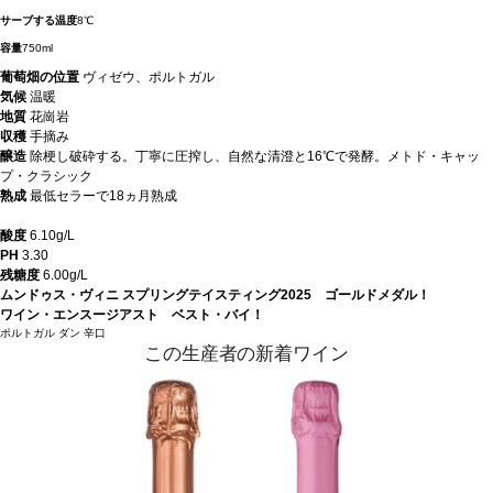
サーブする温度
8℃
容量
750ml
葡萄畑の位置
ヴィゼウ、ポルトガル
気候
温暖
地質
花崗岩
収穫
手摘み
醸造
除梗し破砕する。丁寧に圧搾し、自然な清澄と16℃で発酵。メトド・キャッ
プ・クラシック
熟成
最低セラーで18ヵ月熟成
酸度
6.10g/L
PH
3.30
残糖度
6.00g/L
ムンドゥス・ヴィニ スプリングテイスティング2025 ゴールドメダル！
ワイン・エンスージアスト ベスト・バイ！
ポルトガル
ダン
辛口
この生産者の新着ワイン