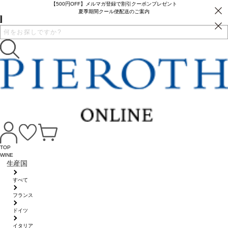
【500円OFF】メルマガ登録で割引クーポンプレゼント
夏季期間クール便配送のご案内
TOP
WINE
生産国
すべて
フランス
ドイツ
イタリア