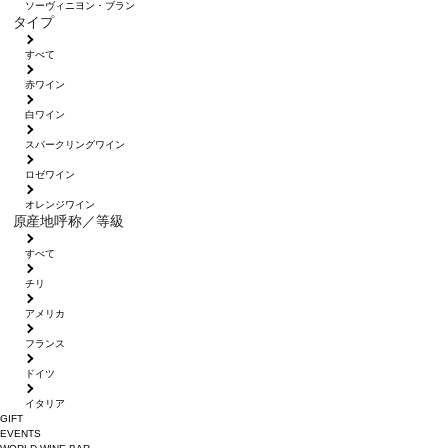
ソーヴィニヨン・ブラン
タイプ
すべて
赤ワイン
白ワイン
スパークリングワイン
ロゼワイン
オレンジワイン
原産地呼称／等級
すべて
チリ
アメリカ
フランス
ドイツ
イタリア
GIFT
EVENTS