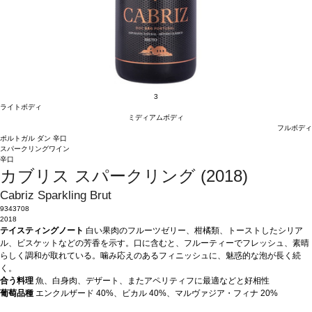
3
ライトボディ
ミディアムボディ
フルボディ
ポルトガル
ダン
辛口
スパークリングワイン
辛口
カブリス スパークリング (2018)
Cabriz Sparkling Brut
9343708
2018
テイスティングノート
白い果肉のフルーツゼリー、柑橘類、トーストしたシリア
ル、ビスケットなどの芳香を示す。口に含むと、フルーティーでフレッシュ、素晴
らしく調和が取れている。噛み応えのあるフィニッシュに、魅惑的な泡が長く続
く。
合う料理
魚、白身肉、デザート、またアペリティフに最適などと好相性
葡萄品種
エンクルザード 40%、ビカル 40%、マルヴァジア・フィナ 20%