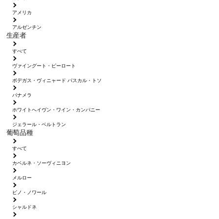
アメリカ
アルゼンチン
生産者
すべて
ヴァイングート・ピーロート
ボデガス・ヴィニャード パスカル・トソ
パナメラ
ホワイトへイヴン・ワイン・カンパニー
ジェラール・ベルトラン
葡萄品種
すべて
カベルネ・ソーヴィニヨン
メルロー
ピノ・ノワール
シャルドネ