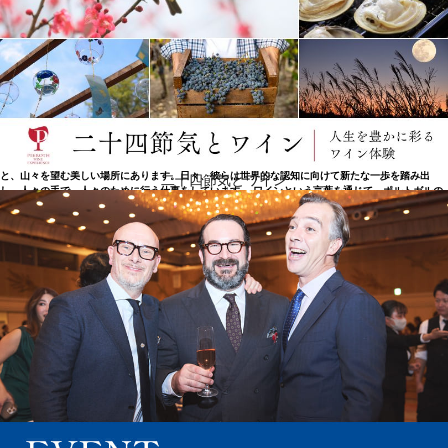
小さな山岳地帯と世界との架け橋
カブリスはダンを代表するブランドで、世界で最も売れているダン・ワインを造っています。「カ
ブリスワインは常に優れた品質と価格のバランスを保っている」という前提のもと、カブリスは幅
広いポートフォリオで、あらゆる消費者層とシーンにアプローチしています。ダンの中心地、カレ
ガル・ド・サルにあるキンタ・デ・カブリス（カブリス農園）はグローバル・ワインズの本社とし
て、西にセラドカラムロ、南に有名なブサコ、北にセラダナヴェ、東に壮大なセラダエストレラ
と、山々を望む美しい場所にあります。日々、彼らは世界的な認知に向けて新たな一歩を踏み出
二十四節気とワイン
し、人々の手で、人々のために行う仕事をしています。 ワインという言葉を通じて、ポルトガルの
中心部にある小さな山岳地帯と世界との架け橋となっています。