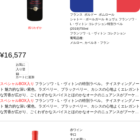
フランス ボルドー ポムロール
シャトー・ボールガール キュヴェ フランソワ・
L・ヴィトン コレクション特別ラベル
残りわずか
(2019)
750ml
フランソワ・L・ヴィトン コレクション
葡萄品種:
メルロー, カベルネ・フラン
¥16,577
お気に
入り登
録
カートに追加
スペシャルBOX入り
フランソワ・L・ヴィトンの特別ラベル。
テイスティングノー
ト
魅力的な深い紫色。ラズベリー、ブラックベリー、カシスの心地よくエレガント
な芳香が広がり、ごくわずかなスパイスとほのかなオークのニュアンスがブーケに
加わる。素晴らしく熟した味わいが表れ、タンニンは絹のように滑らか。
スペシャルBOX入り
フランソワ・L・ヴィトンの特別ラベル。
テイスティングノー
葡萄品種
50% メルロー、50% カベルネ・フラン
ト
魅力的な深い紫色。ラズベリー、ブラックベリー、カシスの心地よくエレガント
な芳香が広がり、ごくわずかなスパイスとほのかなオークのニュアンスがブーケに
加わる。素晴らしく熟した味わいが表れ、タンニンは絹のように滑らか。
葡萄品種
50% メルロー、50% カベルネ・フラン
赤ワイン
辛口
まとめ買い