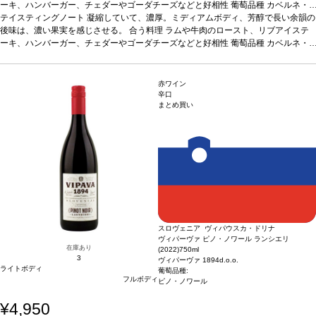
ーキ、ハンバーガー、チェダーやゴーダチーズなどと好相性
葡萄品種
カベルネ・
ソーヴィニヨン、メルロー
テイスティングノート
凝縮していて、濃厚。ミディアムボディ、芳醇で長い余韻の
*本ヴィンテージが在庫切れの場合、在庫があり価格が
同様の場合は自動的に次のヴィンテージに変更されます、ご了承ください。
後味は、濃い果実を感じさせる。
合う料理
ラムや牛肉のロースト、リブアイステ
ーキ、ハンバーガー、チェダーやゴーダチーズなどと好相性
葡萄品種
カベルネ・
ソーヴィニヨン、メルロー
*本ヴィンテージが在庫切れの場合、在庫があり価格が
同様の場合は自動的に次のヴィンテージに変更されます、ご了承ください。
赤ワイン
辛口
まとめ買い
スロヴェニア ヴィパウスカ・ドリナ
ヴィパーヴァ ピノ・ノワール ランシエリ
在庫あり
(2022)
750ml
3
ヴィパーヴァ 1894d.o.o.
ライトボディ
葡萄品種:
フルボディ
ピノ・ノワール
¥4,950