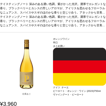
テイスティングノート
深みのある濃い色調。紫がかった光沢。濃厚でエレガントな
香り。ブラックベリーとカシスの芳しいアロマが、アイリスを思わせるフローラル
なニュアンス、スパイスやスギのほのかな香りと交じり合う。アタックから甘美で
果汁感たっぷり。バランスの良い、みずみずしく調和のとれた味わいが広がる。タ
テイスティングノート
深みのある濃い色調。紫がかった光沢。濃厚でエレガントな
ンニンの骨格は素晴らしく、ビガロー種チェリーの風味を巧みに包み込んでいる。
香り。ブラックベリーとカシスの芳しいアロマが、アイリスを思わせるフローラル
後味の余韻は長く、ミネラル感が全体を支え、スパイスとみずみずしい果実のニュ
なニュアンス、スパイスやスギのほのかな香りと交じり合う。アタックから甘美で
アンスが楽しめる。
果汁感たっぷり。バランスの良い、みずみずしく調和のとれた味わいが広がる。タ
葡萄品種
89% カベルネ・ソーヴィニヨン、10% メルロー、
1% カベルネ・フラン
ンニンの骨格は素晴らしく、ビガロー種チェリーの風味を巧みに包み込んでいる。
後味の余韻は長く、ミネラル感が全体を支え、スパイスとみずみずしい果実のニュ
オレンジワイン
アンスが楽しめる。
葡萄品種
89% カベルネ・ソーヴィニヨン、10% メルロー、
辛口
まとめ買い
1% カベルネ・フラン
ドイツ ナーエ
ピーロート・オレンジ・ワイン (2023)
750ml
在庫あり
ヴァイングート・ピーロート
¥3,960