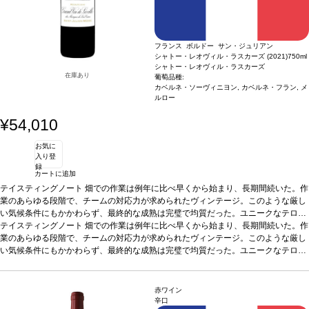
フランス ボルドー サン・ジュリアン
シャトー・レオヴィル・ラスカーズ (2021)
750ml
シャトー・レオヴィル・ラスカーズ
在庫あり
葡萄品種:
カベルネ・ソーヴィニヨン, カベルネ・フラン, メ
ルロー
¥54,010
お気に
入り登
録
カートに追加
テイスティングノート
畑での作業は例年に比べ早くから始まり、長期間続いた。作
業のあらゆる段階で、チームの対応力が求められたヴィンテージ。このような厳し
い気候条件にもかかわらず、最終的な成熟は完璧で均質だった。ユニークなテロワ
ールは深みのある、エレガントで複雑、かつまっすぐなカベルネを、そして滑らか
テイスティングノート
畑での作業は例年に比べ早くから始まり、長期間続いた。作
で空気感のあるメルローを生み出した。気品があり、フレッシュでリッチなグラ
業のあらゆる段階で、チームの対応力が求められたヴィンテージ。このような厳し
ン・ヴァンは、美しいアロマの複雑さを持ち、極めてエレガント。
い気候条件にもかかわらず、最終的な成熟は完璧で均質だった。ユニークなテロワ
葡萄品種
80%
カベルネ・ソーヴィニヨン、15% カベルネ・フラン、5% メルロー
ールは深みのある、エレガントで複雑、かつまっすぐなカベルネを、そして滑らか
で空気感のあるメルローを生み出した。気品があり、フレッシュでリッチなグラ
ン・ヴァンは、美しいアロマの複雑さを持ち、極めてエレガント。
葡萄品種
80%
赤ワイン
カベルネ・ソーヴィニヨン、15% カベルネ・フラン、5% メルロー
辛口