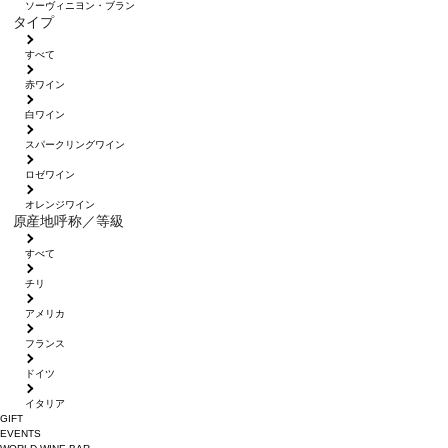
ソーヴィニヨン・ブラン
タイプ
すべて
赤ワイン
白ワイン
スパークリングワイン
ロゼワイン
オレンジワイン
原産地呼称／等級
すべて
チリ
アメリカ
フランス
ドイツ
イタリア
GIFT
EVENTS