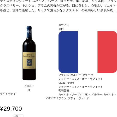
る。
テイスティングノート
合う料理
イノシシなどの赤身肉ジビエ、牛肉、ラム、トマトソースパスタ、
スパイス、ハーブ、湿った土、葉、胡椒、グリル肉、ブラッ
チリコンカン、鴨のコンフィ/ガーリックソーセージ/スモーキーなベーコン添えの
クラズベリー、キルシュ、プラムの芳香が広がる。口に含むと、心地よいウエイト
ビーフ・ブルギニヨン
を感じ、濃厚で凝縮した、リッチで滑らかなテクスチャーの素晴らしい余韻が残
葡萄品種
グルナッシュ 80%、シラー 20%
る。
合う料理
イノシシなどの赤身肉ジビエ、牛肉、ラム、トマトソースパスタ、
チリコンカン、鴨のコンフィ/ガーリックソーセージ/スモーキーなベーコン添えの
ビーフ・ブルギニヨン
葡萄品種
グルナッシュ 80%、シラー 20%
赤ワイン
辛口
フランス ボルドー グラーヴ
シャトー・スミス・オー・ラフィット
(2021)
750ml
在庫あり
シャトー・スミス・オー・ラフィット
5
葡萄品種:
ライトボディ
カベルネ・ソーヴィニヨン, メルロー, カベルネ・
フルボディ
フラン, プティ・ヴェルド
¥29,700
お気に