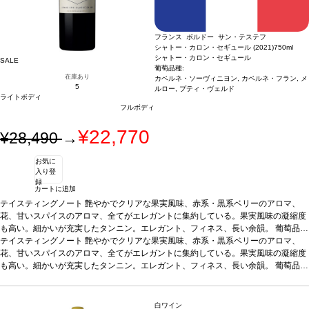
フランス ボルドー サン・テステフ
シャトー・カロン・セギュール (2021)
750ml
シャトー・カロン・セギュール
SALE
葡萄品種:
在庫あり
カベルネ・ソーヴィニヨン, カベルネ・フラン, メ
5
ルロー, プティ・ヴェルド
ライトボディ
フルボディ
¥22,770
¥28,490
→
お気に
入り登
録
カートに追加
テイスティングノート
艶やかでクリアな果実風味、赤系・黒系ベリーのアロマ、
花、甘いスパイスのアロマ、全てがエレガントに集約している。果実風味の凝縮度
も高い。細かいが充実したタンニン。エレガント、フィネス、長い余韻。
葡萄品種
81% カベルネ・ソーヴィニヨン、11% カベルネ・フラン、7% メルロー、1% プテ
テイスティングノート
艶やかでクリアな果実風味、赤系・黒系ベリーのアロマ、
ィ・ヴェルド
花、甘いスパイスのアロマ、全てがエレガントに集約している。果実風味の凝縮度
も高い。細かいが充実したタンニン。エレガント、フィネス、長い余韻。
葡萄品種
81% カベルネ・ソーヴィニヨン、11% カベルネ・フラン、7% メルロー、1% プテ
ィ・ヴェルド
白ワイン