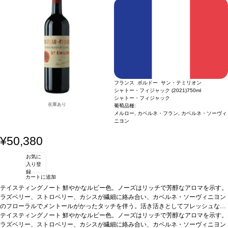
フランス ボルドー サン・テミリオン
シャトー・フィジャック (2021)
750ml
シャトー・フィジャック
在庫あり
葡萄品種:
メルロー, カベルネ・フラン, カベルネ・ソーヴィ
ニヨン
¥50,380
お気に
入り登
録
カートに追加
テイスティングノート
鮮やかなルビー色。ノーズはリッチで芳醇なアロマを示す。
ラズベリー、ストロベリー、カシスが繊細に絡み合い、カベルネ・ソーヴィニヨン
のフローラルでメントールがかったタッチを伴う。活き活きとしてフレッシュな味
わいを持ち、アタックはソフトで、たっぷりとしたメルローに運ばれる。ミッドパ
テイスティングノート
鮮やかなルビー色。ノーズはリッチで芳醇なアロマを示す。
レットの広がりは、優れたカベルネ・フランによって肉付けされ、甘美なカベル
ラズベリー、ストロベリー、カシスが繊細に絡み合い、カベルネ・ソーヴィニヨン