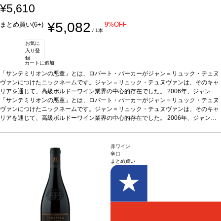
¥5,610
¥5,082
まとめ買い(6+)
9%OFF
/ 1本
お気に
入り登
録
カートに追加
「サンテミリオンの悪童」とは、ロバート・パーカーがジャン＝リュック・テュヌ
ヴァンにつけたニックネームです。ジャン＝リュック・テュヌヴァンは、そのキャ
リアを通じて、高級ボルドーワイン業界の中心的存在でした。 2006年、ジャン・
リュック・テュヌヴァンの娘がこの土地を購入し、ドメーヌ・ヴィルジニー・テュ
「サンテミリオンの悪童」とは、ロバート・パーカーがジャン＝リュック・テュヌ
ヌヴァン（L'Enclos de Virginie）と命名しました。
ヴァンにつけたニックネームです。ジャン＝リュック・テュヌヴァンは、そのキャ
テイスティングノート
素晴ら
しくジューシーで、ブラックベリーやブルーベリーの複雑な層が感じられる。ミデ
リアを通じて、高級ボルドーワイン業界の中心的存在でした。 2006年、ジャン・
ィアムからフルボディの味わいに、滑らかなタンニンを持つ。by ジェームス・サッ
リュック・テュヌヴァンの娘がこの土地を購入し、ドメーヌ・ヴィルジニー・テュ
クリング
ヌヴァン（L'Enclos de Virginie）と命名しました。
合う料理
赤身肉：フランスやイタリアン料理、中華、和食（焼肉/ステー
テイスティングノート
素晴ら
キ/炒飯/肉じゃが/すきやき/豚角煮/焼きナス/焼き鳥/牛丼/ダック）
しくジューシーで、ブラックベリーやブルーベリーの複雑な層が感じられる。ミデ
葡萄品種
100%
赤ワイン
メルロー
ィアムからフルボディの味わいに、滑らかなタンニンを持つ。by ジェームス・サッ
認証
サスティナブル HVE3認証
*本ヴィンテージが在庫切れの場合、在庫
辛口
まとめ買い
があり価格が同様の場合は自動的に次のヴィンテージに変更されます、ご了承くだ
クリング
合う料理
赤身肉：フランスやイタリアン料理、中華、和食（焼肉/ステー
さい。
キ/炒飯/肉じゃが/すきやき/豚角煮/焼きナス/焼き鳥/牛丼/ダック）
葡萄品種
100%
メルロー
認証
サスティナブル HVE3認証
*本ヴィンテージが在庫切れの場合、在庫
があり価格が同様の場合は自動的に次のヴィンテージに変更されます、ご了承くだ
さい。