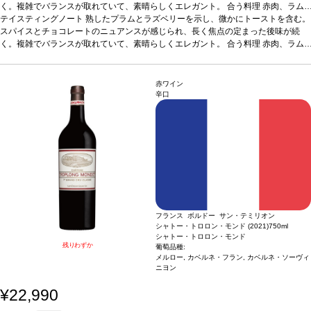
く。複雑でバランスが取れていて、素晴らしくエレガント。
合う料理
赤肉、ラム
肉料理、パスタ、上質な熟成チーズなどと好相性。
テイスティングノート
熟したプラムとラズベリーを示し、微かにトーストを含む。
葡萄品種
50% マルベック、5
0% カベルネ・ソーヴィニヨン
スパイスとチョコレートのニュアンスが感じられ、長く焦点の定まった後味が続
*本ヴィンテージが在庫切れの場合、在庫があり価
格が同様の場合は自動的に次のヴィンテージに変更されますのでご了承ください。
く。複雑でバランスが取れていて、素晴らしくエレガント。
合う料理
赤肉、ラム
肉料理、パスタ、上質な熟成チーズなどと好相性。
葡萄品種
50% マルベック、5
0% カベルネ・ソーヴィニヨン
*本ヴィンテージが在庫切れの場合、在庫があり価
格が同様の場合は自動的に次のヴィンテージに変更されますのでご了承ください。
赤ワイン
辛口
フランス ボルドー サン・テミリオン
シャトー・トロロン・モンド (2021)
750ml
シャトー・トロロン・モンド
残りわずか
葡萄品種:
メルロー, カベルネ・フラン, カベルネ・ソーヴィ
ニヨン
¥22,990