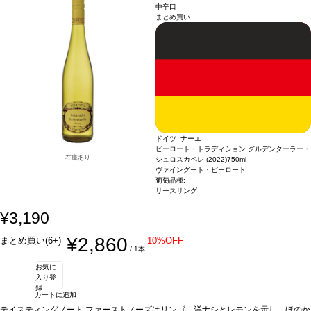
中辛口
まとめ買い
ドイツ ナーエ
ピーロート・トラディション グルデンターラー・
在庫あり
シュロスカペレ (2022)
750ml
ヴァイングート・ピーロート
葡萄品種:
リースリング
¥3,190
¥2,860
まとめ買い(6+)
10%OFF
/ 1本
お気に
入り登
録
カートに追加
テイスティングノート
ファーストノーズはリンゴ、洋ナシとレモンを示し、ほのか