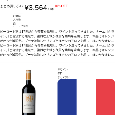
¥3,564
まとめ買い(6+)
10%OFF
/ 1本
お気に
入り登
録
カートに追加
ピーロート家は17世紀から葡萄を栽培し、ワインを造ってきました。ナーエ川がラ
イン川と合流する地域で、複雑な土壌が良質な葡萄を産出します。本品はオレンジ
がかった琥珀色。ブーケは熟したリンゴと洋ナシのアロマを示し、ほのかなオレン
ジピールが支えています。フルーティーなアロマに、エレガントなタンニンの含み
ピーロート家は17世紀から葡萄を栽培し、ワインを造ってきました。ナーエ川がラ
が加わり、味わいを引き立てます。フルボディで複雑。
イン川と合流する地域で、複雑な土壌が良質な葡萄を産出します。本品はオレンジ
テイスティングノート
ノ
ーズはパイナップルやオレンジピールを示し、ほのかにクランベリー、ドライアプ
がかった琥珀色。ブーケは熟したリンゴと洋ナシのアロマを示し、ほのかなオレン
リコット、グレープフルーツを伴う。力強いフルボディ、素晴らしく表情豊かで複
ジピールが支えています。フルーティーなアロマに、エレガントなタンニンの含み
雑だが、親しみやすく飲みやすい一本。
が加わり、味わいを引き立てます。フルボディで複雑。
合う料理
グリルしたシーフード、スパイ
テイスティングノート
ノ
スの効いたチキン、熟成チーズ、シャルキュトリーなどと好相性
ーズはパイナップルやオレンジピールを示し、ほのかにクランベリー、ドライアプ
葡萄品種
シャル
赤ワイン
ドネ、オーセロワ、ショイレーベ、グラウブルグンダー、リースリング
リコット、グレープフルーツを伴う。力強いフルボディ、素晴らしく表情豊かで複
*本ヴィン
辛口
まとめ買い
テージが在庫切れの場合、在庫があり価格が同様の場合は自動的に次のヴィンテー
雑だが、親しみやすく飲みやすい一本。
合う料理
グリルしたシーフード、スパイ
ジに変更されます、ご了承ください。
スの効いたチキン、熟成チーズ、シャルキュトリーなどと好相性
葡萄品種
シャル
ドネ、オーセロワ、ショイレーベ、グラウブルグンダー、リースリング
*本ヴィン
テージが在庫切れの場合、在庫があり価格が同様の場合は自動的に次のヴィンテー
ジに変更されます、ご了承ください。