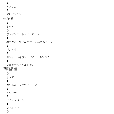
アメリカ
アルゼンチン
生産者
すべて
ヴァイングート・ピーロート
ボデガス・ヴィニャード パスカル・トソ
パナメラ
ホワイトへイヴン・ワイン・カンパニー
ジェラール・ベルトラン
葡萄品種
すべて
カベルネ・ソーヴィニヨン
メルロー
ピノ・ノワール
シャルドネ