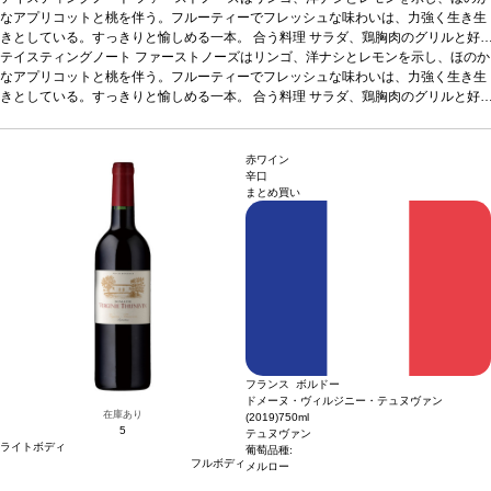
なアプリコットと桃を伴う。フルーティーでフレッシュな味わいは、力強く生き生
きとしている。すっきりと愉しめる一本。
合う料理
サラダ、鶏胸肉のグリルと好
相性
テイスティングノート
葡萄品種
リースリング
ファーストノーズはリンゴ、洋ナシとレモンを示し、ほのか
*本ヴィンテージが在庫切れの場合、在庫があり価格が
同様の場合は自動的に次のヴィンテージに変更されます、ご了承ください。
なアプリコットと桃を伴う。フルーティーでフレッシュな味わいは、力強く生き生
きとしている。すっきりと愉しめる一本。
合う料理
サラダ、鶏胸肉のグリルと好
相性
葡萄品種
リースリング
*本ヴィンテージが在庫切れの場合、在庫があり価格が
同様の場合は自動的に次のヴィンテージに変更されます、ご了承ください。
赤ワイン
辛口
まとめ買い
フランス ボルドー
ドメーヌ・ヴィルジニー・テュヌヴァン
在庫あり
(2019)
750ml
5
テュヌヴァン
ライトボディ
葡萄品種:
フルボディ
メルロー