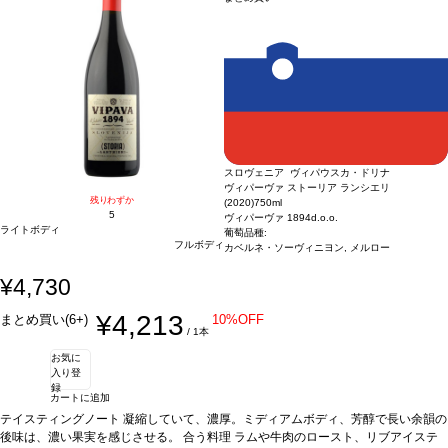
スロヴェニア ヴィパウスカ・ドリナ
ヴィパーヴァ ストーリア ランシエリ
残りわずか
(2020)
750ml
5
ヴィパーヴァ 1894d.o.o.
ライトボディ
葡萄品種:
フルボディ
カベルネ・ソーヴィニヨン, メルロー
¥4,730
¥4,213
まとめ買い(6+)
10%OFF
/ 1本
お気に
入り登
録
カートに追加
テイスティングノート
凝縮していて、濃厚。ミディアムボディ、芳醇で長い余韻の
後味は、濃い果実を感じさせる。
合う料理
ラムや牛肉のロースト、リブアイステ