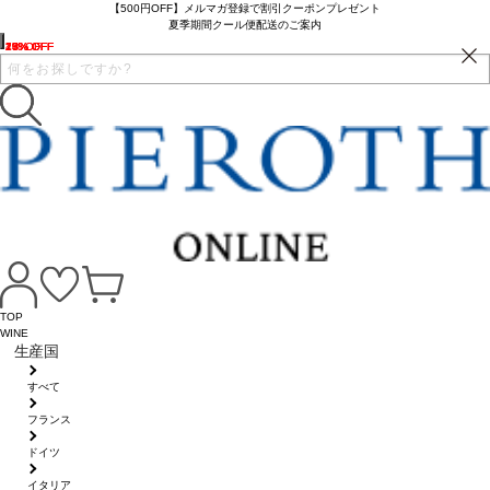
【500円OFF】メルマガ登録で割引クーポンプレゼント
夏季期間クール便配送のご案内
7% OFF
23% OFF
20% OFF
27% OFF
1% OFF
16% OFF
43% OFF
TOP
WINE
生産国
すべて
フランス
ドイツ
イタリア