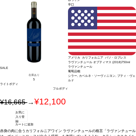
ッシュルームやボロネーゼのパスタ、仔牛のグリル、ラム、鴨
ィで、しっかりとした骨格を持つ味わいは、まろやかで滑らか。熟して心地よいタ
葡萄品種
100% カ
辛口
ベルネ・ソーヴィニヨン
ンニンに、ブラックベリー、カシス、プラムなどの黒果実のアロマが口中に広が
認証
チリ：サステナブル認証
*本ヴィンテージが在庫切れ
の場合、在庫があり価格が同様の場合は自動的に次のヴィンテージに変更されま
り、美味しくバランスが取れていて、長い余韻が続く。
合う料理
熟成チーズ、マ
す、ご了承ください。
ッシュルームやボロネーゼのパスタ、仔牛のグリル、ラム、鴨
葡萄品種
100% カ
ベルネ・ソーヴィニヨン
認証
チリ：サステナブル認証
*本ヴィンテージが在庫切れ
の場合、在庫があり価格が同様の場合は自動的に次のヴィンテージに変更されま
す、ご了承ください。
アメリカ カリフォルニア パソ・ロブレス
ラヴァンチュール オプティマス (2018)
750ml
ラヴァンチュール
SALE
葡萄品種:
在庫あり
シラー, カベルネ・ソーヴィニヨン, プティ・ヴェ
5
ルド
ライトボディ
フルボディ
¥12,100
¥16,665
→
お気に
入り登
録
カートに追加
赤身の肉に合うカリフォルニアワイン ラヴァンチュールの格言「ラヴァンチュール