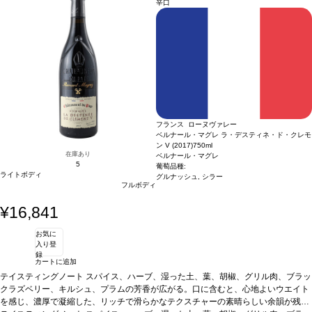
ネ・フラン、カベルネ・ソーヴィニヨン
*本ヴィンテージが在庫切れの場合、在庫
辛口
があり価格が同様の場合は自動的に次のヴィンテージに変更されます、ご了承くだ
さい。
フランス ローヌヴァレー
ベルナール・マグレ ラ・デスティネ・ド・クレモ
ン V (2017)
750ml
在庫あり
ベルナール・マグレ
5
葡萄品種:
ライトボディ
グルナッシュ, シラー
フルボディ
¥16,841
お気に
入り登
録
カートに追加
テイスティングノート
スパイス、ハーブ、湿った土、葉、胡椒、グリル肉、ブラッ
クラズベリー、キルシュ、プラムの芳香が広がる。口に含むと、心地よいウエイト
を感じ、濃厚で凝縮した、リッチで滑らかなテクスチャーの素晴らしい余韻が残