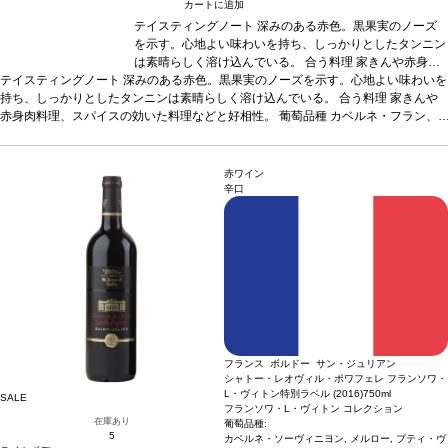
カートに追加
テイスティングノート
深みのある赤色。黒果実のノーズ
を示す。心地よい味わいを持ち、しっかりとしたタンニン
は素晴らしく溶け込んでいる。
合う料理
家きんや赤身肉
テイスティングノート
深みのある赤色。黒果実のノーズを示す。心地よい味わいを
料理、スパイスの効いた料理などと好相性。
葡萄品種
カ
持ち、しっかりとしたタンニンは素晴らしく溶け込んでいる。
ベルネ・フラン、メルロー、タナ
*本ヴィンテージが在庫
合う料理
家きんや
赤身肉料理、スパイスの効いた料理などと好相性。
切れの場合、在庫があり価格が同様の場合は自動的に次の
葡萄品種
カベルネ・フラン、
メルロー、タナ
*本ヴィンテージが在庫切れの場合、在庫があり価格が同様の場合
ヴィンテージに変更されます、ご了承ください。
は自動的に次のヴィンテージに変更されます、ご了承ください。
赤ワイン
辛口
フランス ボルドー サン・ジュリアン
シャトー・レオヴィル・ポワフェレ フランソワ・
L・ヴィトン特別ラベル (2016)
750ml
SALE
フランソワ・L・ヴィトン コレクション
在庫あり
葡萄品種:
5
カベルネ・ソーヴィニヨン, メルロー, プティ・ヴ