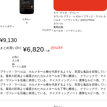
チリ マイポ・ヴァレー
タラパカ グラン・レゼルバ ブラック・ラベル カ
在庫あり
ベルネ・ソーヴィニヨン (2021)
750ml
5
タラパカ
ライトボディ
葡萄品種:
フルボディ
カベルネ・ソーヴィニヨン
¥9,130
¥6,820
まとめ買い(3+)
25%OFF
/ 1本
お気に
入り登
録
カートに追加
ブラック・ラベルは、カルメネール種を代表するような、良質な逸品を目指してい
る。最良の区画より厳選されたカルメネールを丁寧に醸造し、クラシックで、マイ
ポ・ヴァレーを荘厳に表現している。
テイスティングノート
濃厚なルビー色。フ
レッシュ、フルーティーで複雑なノーズは、チェリーなどの赤果実の含みが際立
ブラック・ラベルは、カルメネール種を代表するような、良質な逸品を目指してい
ち、プラム、ブラックベリー、カシスなどの黒果実も加わり、ほのかにローリエも
る。最良の区画より厳選されたカルメネールを丁寧に醸造し、クラシックで、マイ
感じる。樽熟成によるクローブ、黒胡椒、バニラをたっぷりと示すミディアムボデ
ポ・ヴァレーを荘厳に表現している。
テイスティングノート
濃厚なルビー色。フ
ィで、しっかりとした骨格を持つ味わいは、まろやかで滑らか。熟して心地よいタ
レッシュ、フルーティーで複雑なノーズは、チェリーなどの赤果実の含みが際立
ンニンに、ブラックベリー、カシス、プラムなどの黒果実のアロマが口中に広が
ち、プラム、ブラックベリー、カシスなどの黒果実も加わり、ほのかにローリエも
り、美味しくバランスが取れていて、長い余韻が続く。
感じる。樽熟成によるクローブ、黒胡椒、バニラをたっぷりと示すミディアムボデ
合う料理
熟成チーズ、マ
赤ワイン