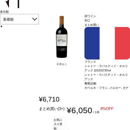
表示順
赤ワイン
新着順
辛口
まとめ買い
▼
フランス
在庫あり
シャトー・ラバスティド・オルリ
アック (2020)
750ml
シャトー・ラバスティド・オルリ
アック
葡萄品種:
カベルネ・フラン, メルロー, タナ
¥6,710
¥6,050
まとめ買い(3+)
9%OFF
/ 1本
お気に
入り登
録