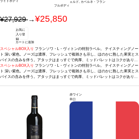
ライトボディ
ェルド, カベルネ・フラン
フルボディ
¥25,850
¥27,929
→
お気に
入り登
録
カートに追加
スペシャルBOX入り
フランソワ・L・ヴィトンの特別ラベル。
テイスティングノー
ト
深い紫色。ノーズは濃厚、フレッシュで複雑さも示し、ほのかに熟した果実とス
パイスの含みを伴う。アタックはまっすぐで肉厚、ミッドパレットはコクがありク
リーミー。タンニンのストラクチャーは緻密で力強く、長い余韻の後味が続き、心
スペシャルBOX入り
フランソワ・L・ヴィトンの特別ラベル。
テイスティングノー
地よい焦臭さが強調されている。
ト
深い紫色。ノーズは濃厚、フレッシュで複雑さも示し、ほのかに熟した果実とス
合う料理
肉、ステーキ、チーズなどと好相
葡萄
品種
パイスの含みを伴う。アタックはまっすぐで肉厚、ミッドパレットはコクがありク
カベルネ・ソーヴィニヨン57％、メルロー26％、プティ・ヴェルド10％、カ
ベルネ・フラン7％
リーミー。タンニンのストラクチャーは緻密で力強く、長い余韻の後味が続き、心
*本ヴィンテージが在庫切れの場合、在庫があり価格が同様の場
合は自動的に次のヴィンテージに変更されます、ご了承ください。
地よい焦臭さが強調されている。
合う料理
肉、ステーキ、チーズなどと好相
葡萄
品種
カベルネ・ソーヴィニヨン57％、メルロー26％、プティ・ヴェルド10％、カ
赤ワイン
ベルネ・フラン7％
*本ヴィンテージが在庫切れの場合、在庫があり価格が同様の場
辛口
合は自動的に次のヴィンテージに変更されます、ご了承ください。