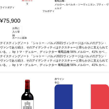
残りわずか
葡萄品種:
5
メルロー, カベルネ・ソーヴィニヨン, プティ・ヴ
ライトボディ
ェルド
フルボディ
¥75,900
お気に
入り登
録
カートに追加
テイスティングノート
「シャトー・パルメ2021ヴィンテージはパルメのグラン・
ヴァンであり続け、そのアイデンティティはテクスチャーと滑らかさに支えられて
いる。」 by トマ・デュルー、ディレクター
葡萄品種
56% メルロー、41% カベル
ネ・ソーヴィニヨン、3% プティ・ヴェルド
テイスティングノート
「シャトー・パルメ2021ヴィンテージはパルメのグラン・
ヴァンであり続け、そのアイデンティティはテクスチャーと滑らかさに支えられて
いる。」 by トマ・デュルー、ディレクター
葡萄品種
56% メルロー、41% カベル
ネ・ソーヴィニヨン、3% プティ・ヴェルド
赤ワイン
辛口