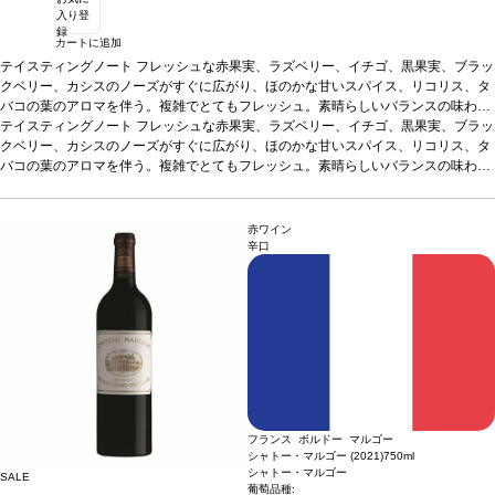
入り登
録
カートに追加
テイスティングノート
フレッシュな赤果実、ラズベリー、イチゴ、黒果実、ブラッ
クベリー、カシスのノーズがすぐに広がり、ほのかな甘いスパイス、リコリス、タ
バコの葉のアロマを伴う。複雑でとてもフレッシュ。素晴らしいバランスの味わい
は、フレッシュで活き活きとしている。凝縮していて、柔らかいテクスチャーを持
テイスティングノート
フレッシュな赤果実、ラズベリー、イチゴ、黒果実、ブラッ
ち、調和が取れている。鮮やかでエネルギーに満ち溢れ、見事な余韻を持つ。複雑
クベリー、カシスのノーズがすぐに広がり、ほのかな甘いスパイス、リコリス、タ
な風味は新鮮な果実、スパイス、シガーボックスに、テロワールを表す微かにスモ
バコの葉のアロマを伴う。複雑でとてもフレッシュ。素晴らしいバランスの味わい
ーキーなミネラルも感じる。調和と滑らかさが組み合わさる、複雑で偉大なワイ
は、フレッシュで活き活きとしている。凝縮していて、柔らかいテクスチャーを持
ン。
ち、調和が取れている。鮮やかでエネルギーに満ち溢れ、見事な余韻を持つ。複雑
葡萄品種
63% カベルネ・ソーヴィニヨン、33% メルロー、3% カベルネ・フ
ラン、1% プティ・ヴェルド
な風味は新鮮な果実、スパイス、シガーボックスに、テロワールを表す微かにスモ
赤ワイン
ーキーなミネラルも感じる。調和と滑らかさが組み合わさる、複雑で偉大なワイ
辛口
ン。
葡萄品種
63% カベルネ・ソーヴィニヨン、33% メルロー、3% カベルネ・フ
ラン、1% プティ・ヴェルド
フランス ボルドー マルゴー
シャトー・マルゴー (2021)
750ml
シャトー・マルゴー
SALE
葡萄品種: