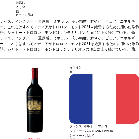
お気に
入り登
録
カートに追加
テイスティングノート
重厚感、ミネラル、高い精度、鮮やか、ピュア、エネルギ
ー、これらはすべてメディアがトロロン・モンド2021を絶賛するために用いた修飾
語。シャトー・トロロン・モンドはサンテミリオンの頂点に上り続けている。
葡萄
品種
テイスティングノート
85% メルロー、13% カベルネ・ソーヴィニヨン、2% カベルネ・フラン
重厚感、ミネラル、高い精度、鮮やか、ピュア、エネルギ
ー、これらはすべてメディアがトロロン・モンド2021を絶賛するために用いた修飾
語。シャトー・トロロン・モンドはサンテミリオンの頂点に上り続けている。
葡萄
品種
85% メルロー、13% カベルネ・ソーヴィニヨン、2% カベルネ・フラン
赤ワイン
辛口
フランス ボルドー マルゴー
シャトー・パルメ (2021)
750ml
シャトー・パルメ