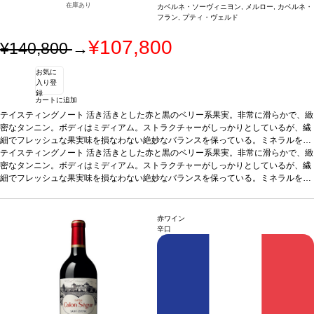
在庫あり
カベルネ・ソーヴィニヨン, メルロー, カベルネ・
フラン, プティ・ヴェルド
¥107,800
¥140,800
→
お気に
入り登
録
カートに追加
テイスティングノート
活き活きとした赤と黒のベリー系果実。非常に滑らかで、緻
密なタンニン。ボディはミディアム。ストラクチャーがしっかりとしているが、繊
細でフレッシュな果実味を損なわない絶妙なバランスを保っている。ミネラルを伴
う精密な味わいが、長く余韻まで続く。
テイスティングノート
活き活きとした赤と黒のベリー系果実。非常に滑らかで、緻
葡萄品種
87% カベルネ・ソーヴィニヨ
ン、8% メルロー、3% カベルネ・フラン、2% プティ・ヴェルド
密なタンニン。ボディはミディアム。ストラクチャーがしっかりとしているが、繊
細でフレッシュな果実味を損なわない絶妙なバランスを保っている。ミネラルを伴
う精密な味わいが、長く余韻まで続く。
葡萄品種
87% カベルネ・ソーヴィニヨ
ン、8% メルロー、3% カベルネ・フラン、2% プティ・ヴェルド
赤ワイン
辛口