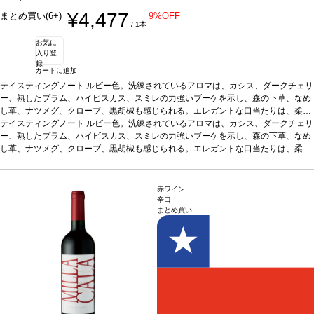
¥4,477
まとめ買い(6+)
9%OFF
/ 1本
お気に
入り登
録
カートに追加
テイスティングノート
ルビー色。洗練されているアロマは、カシス、ダークチェリ
ー、熟したプラム、ハイビスカス、スミレの力強いブーケを示し、森の下草、なめ
し革、ナツメグ、クローブ、黒胡椒も感じられる。エレガントな口当たりは、柔ら
かく心地よいタンニンを持ち、フレッシュで素晴らしくバランスが取れている。複
テイスティングノート
ルビー色。洗練されているアロマは、カシス、ダークチェリ
雑だが、とてもエレガントな余韻が長く続く。
ー、熟したプラム、ハイビスカス、スミレの力強いブーケを示し、森の下草、なめ
合う料理
地中海のスパイスを使っ
たサーモンロースト、スパイス使った鶏肉のローストやマリネ、キノコリゾット、
し革、ナツメグ、クローブ、黒胡椒も感じられる。エレガントな口当たりは、柔ら
ポルチーニ茸のカルパッチョ、ドライフルーツのベーコン巻きなどと好相性
かく心地よいタンニンを持ち、フレッシュで素晴らしくバランスが取れている。複
葡萄品
種
雑だが、とてもエレガントな余韻が長く続く。
100% ピノ・ノワール
*本ヴィンテージが在庫切れの場合、在庫があり価格が同
合う料理
地中海のスパイスを使っ
様の場合は自動的に次のヴィンテージに変更されますのでご了承ください。
たサーモンロースト、スパイス使った鶏肉のローストやマリネ、キノコリゾット、
赤ワイン
ポルチーニ茸のカルパッチョ、ドライフルーツのベーコン巻きなどと好相性
葡萄品
辛口
まとめ買い
種
100% ピノ・ノワール
*本ヴィンテージが在庫切れの場合、在庫があり価格が同
様の場合は自動的に次のヴィンテージに変更されますのでご了承ください。