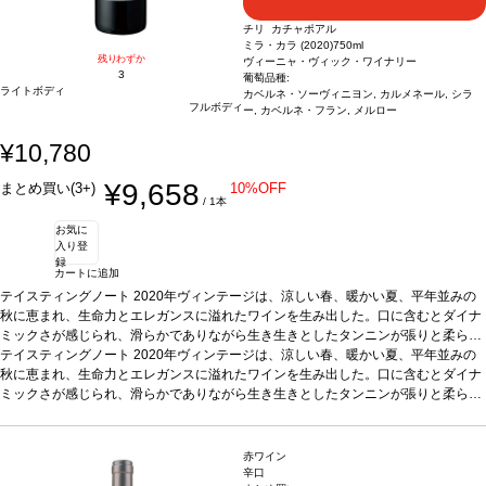
チリ カチャポアル
ミラ・カラ (2020)
750ml
残りわずか
ヴィーニャ・ヴィック・ワイナリー
3
葡萄品種:
ライトボディ
カベルネ・ソーヴィニヨン, カルメネール, シラ
フルボディ
ー, カベルネ・フラン, メルロー
¥10,780
¥9,658
まとめ買い(3+)
10%OFF
/ 1本
お気に
入り登
録
カートに追加
テイスティングノート
2020年ヴィンテージは、涼しい春、暖かい夏、平年並みの
秋に恵まれ、生命力とエレガンスに溢れたワインを生み出した。口に含むとダイナ
ミックさが感じられ、滑らかでありながら生き生きとしたタンニンが張りと柔らか
さをもたらす。ヴィーニャ・ヴィックの ""バロワール ""樽プログラム（ワイナリー
テイスティングノート
2020年ヴィンテージは、涼しい春、暖かい夏、平年並みの
のオークを再利用することで、サステナビリティと循環型経済に基づく革新的なプ
秋に恵まれ、生命力とエレガンスに溢れたワインを生み出した。口に含むとダイナ
ロジェクト）により、テロワールの精神を余すところなく表現している。アロマと
ミックさが感じられ、滑らかでありながら生き生きとしたタンニンが張りと柔らか
風味を最大限に凝縮させるため、葡萄は夜間に手摘収穫する。
さをもたらす。ヴィーニャ・ヴィックの ""バロワール ""樽プログラム（ワイナリー
合う料理
フォアグ
ラのアニョロッティとコンソメ、熟成チーズなどと好相性
のオークを再利用することで、サステナビリティと循環型経済に基づく革新的なプ
葡萄品種
カベルネ・ソ
ーヴィニヨン、カルメネール、シラー、カベルネ・フラン、メルロー
ロジェクト）により、テロワールの精神を余すところなく表現している。アロマと
認証
サステ
赤ワイン
ナブル認証
風味を最大限に凝縮させるため、葡萄は夜間に手摘収穫する。
*本ヴィンテージが在庫切れの場合、在庫があり価格が同様の場合は自
合う料理
フォアグ
辛口