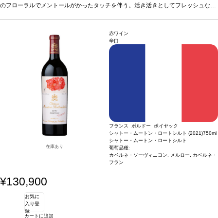
ネ・ソーヴィニヨンが調和して続き、堂々とした個性を与えている。完璧に統合さ
のフローラルでメントールがかったタッチを伴う。活き活きとしてフレッシュな味
れたタンニンに、石墨のテクスチャーが口の中を撫でる。後味は驚くほど風味豊か
わいを持ち、アタックはソフトで、たっぷりとしたメルローに運ばれる。ミッドパ
で長い。
レットの広がりは、優れたカベルネ・フランによって肉付けされ、甘美なカベル
葡萄品種
37% メルロー、32% カベルネ・フラン、31% カベルネ・ソー
ヴィニヨン
ネ・ソーヴィニヨンが調和して続き、堂々とした個性を与えている。完璧に統合さ
赤ワイン
れたタンニンに、石墨のテクスチャーが口の中を撫でる。後味は驚くほど風味豊か
辛口
で長い。
葡萄品種
37% メルロー、32% カベルネ・フラン、31% カベルネ・ソー
ヴィニヨン
フランス ボルドー ポイヤック
シャトー・ムートン・ロートシルト (2021)
750ml
シャトー・ムートン・ロートシルト
在庫あり
葡萄品種:
カベルネ・ソーヴィニヨン, メルロー, カベルネ・
フラン
¥130,900
お気に
入り登
録
カートに追加