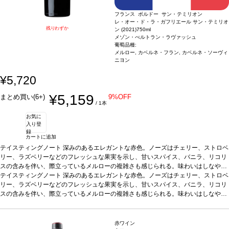
フランス ボルドー サン・テミリオン
レ・オー・ド・ラ・ガフリエール サン・テミリオ
残りわずか
ン (2021)
750ml
メゾン・べルトラン・ラヴァッシュ
葡萄品種:
メルロー, カベルネ・フラン, カベルネ・ソーヴィ
ニヨン
¥5,720
¥5,159
まとめ買い(6+)
9%OFF
/ 1本
お気に
入り登
録
カートに追加
テイスティングノート
深みのあるエレガントな赤色。ノーズはチェリー、ストロベ
リー、ラズベリーなどのフレッシュな果実を示し、甘いスパイス、バニラ、リコリ
スの含みを伴い、際立っているメルローの複雑さも感じられる。味わいはしなやか
でまろやか、そしてある種のフレッシュさがこのヴィンテージの美味しさを支えて
テイスティングノート
深みのあるエレガントな赤色。ノーズはチェリー、ストロベ
いる。タンニンは絹のように滑らかで、長い余韻が続く。
リー、ラズベリーなどのフレッシュな果実を示し、甘いスパイス、バニラ、リコリ
合う料理
野菜添えの鴨
肉、熟成チーズ、ショコラプラリネなどと好相性。
スの含みを伴い、際立っているメルローの複雑さも感じられる。味わいはしなやか
葡萄品種
メルロー、カベル
ネ・フラン、カベルネ・ソーヴィニヨン
でまろやか、そしてある種のフレッシュさがこのヴィンテージの美味しさを支えて
*本ヴィンテージが在庫切れの場合、在庫
があり価格が同様の場合は自動的に次のヴィンテージに変更されます、ご了承くだ
いる。タンニンは絹のように滑らかで、長い余韻が続く。
合う料理
野菜添えの鴨
さい。
肉、熟成チーズ、ショコラプラリネなどと好相性。
葡萄品種
メルロー、カベル
赤ワイン