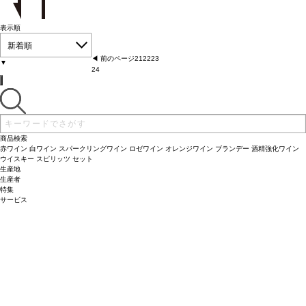
表示順
新着順
◀︎ 前のページ
21
22
23
▼
24
商品検索
赤ワイン
白ワイン
スパークリングワイン
ロゼワイン
オレンジワイン
ブランデー
酒精強化ワイン
ウイスキー
スピリッツ
セット
生産地
生産者
特集
サービス