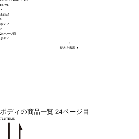
WORLD WINE BAR
HOME
>
全商品
>
ボディ
>
24ページ目
ボディ
×
続きを表示 ▼
ボディの商品一覧 24ページ目
711
ITEMS