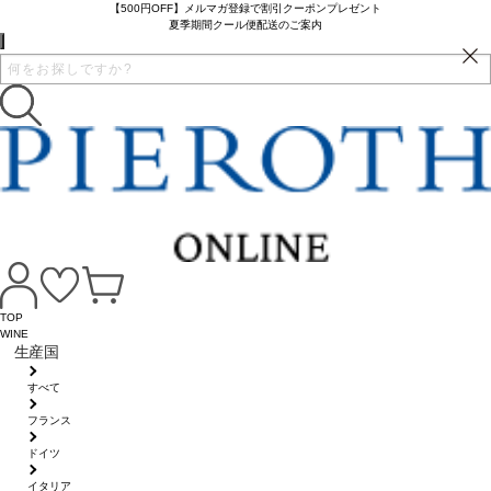
【500円OFF】メルマガ登録で割引クーポンプレゼント
夏季期間クール便配送のご案内
TOP
WINE
生産国
すべて
フランス
ドイツ
イタリア