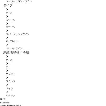
ソーヴィニヨン・ブラン
タイプ
すべて
赤ワイン
白ワイン
スパークリングワイン
ロゼワイン
オレンジワイン
原産地呼称／等級
すべて
チリ
アメリカ
フランス
ドイツ
イタリア
GIFT
EVENTS