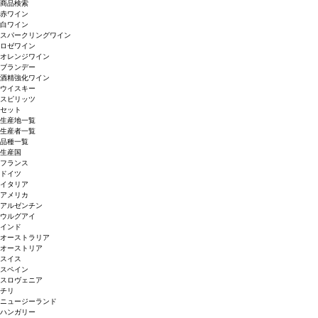
商品検索
赤ワイン
白ワイン
スパークリングワイン
ロゼワイン
オレンジワイン
ブランデー
酒精強化ワイン
ウイスキー
スピリッツ
セット
生産地一覧
生産者一覧
品種一覧
生産国
フランス
ドイツ
イタリア
アメリカ
アルゼンチン
ウルグアイ
インド
オーストラリア
オーストリア
スイス
スペイン
スロヴェニア
チリ
ニュージーランド
ハンガリー