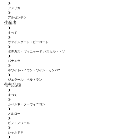
アメリカ
アルゼンチン
生産者
すべて
ヴァイングート・ピーロート
ボデガス・ヴィニャード パスカル・トソ
パナメラ
ホワイトへイヴン・ワイン・カンパニー
ジェラール・ベルトラン
葡萄品種
すべて
カベルネ・ソーヴィニヨン
メルロー
ピノ・ノワール
シャルドネ