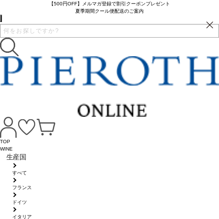
【500円OFF】メルマガ登録で割引クーポンプレゼント
夏季期間クール便配送のご案内
TOP
WINE
生産国
すべて
フランス
ドイツ
イタリア