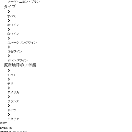
ソーヴィニヨン・ブラン
タイプ
すべて
赤ワイン
白ワイン
スパークリングワイン
ロゼワイン
オレンジワイン
原産地呼称／等級
すべて
チリ
アメリカ
フランス
ドイツ
イタリア
GIFT
EVENTS