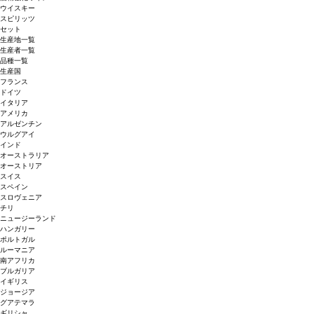
ウイスキー
スピリッツ
セット
生産地一覧
生産者一覧
品種一覧
生産国
フランス
ドイツ
イタリア
アメリカ
アルゼンチン
ウルグアイ
インド
オーストラリア
オーストリア
スイス
スペイン
スロヴェニア
チリ
ニュージーランド
ハンガリー
ポルトガル
ルーマニア
南アフリカ
ブルガリア
イギリス
ジョージア
グアテマラ
ギリシャ