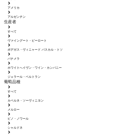
アメリカ
アルゼンチン
生産者
すべて
ヴァイングート・ピーロート
ボデガス・ヴィニャード パスカル・トソ
パナメラ
ホワイトへイヴン・ワイン・カンパニー
ジェラール・ベルトラン
葡萄品種
すべて
カベルネ・ソーヴィニヨン
メルロー
ピノ・ノワール
シャルドネ