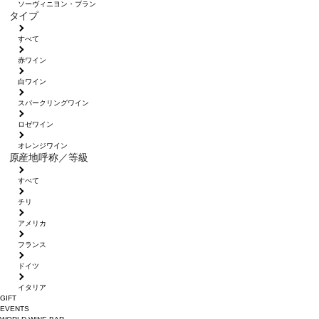
ソーヴィニヨン・ブラン
タイプ
すべて
赤ワイン
白ワイン
スパークリングワイン
ロゼワイン
オレンジワイン
原産地呼称／等級
すべて
チリ
アメリカ
フランス
ドイツ
イタリア
GIFT
EVENTS