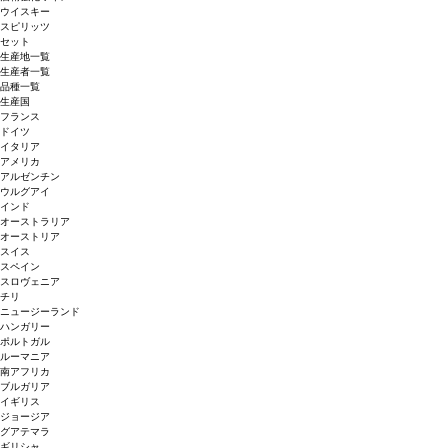
ウイスキー
スピリッツ
セット
生産地一覧
生産者一覧
品種一覧
生産国
フランス
ドイツ
イタリア
アメリカ
アルゼンチン
ウルグアイ
インド
オーストラリア
オーストリア
スイス
スペイン
スロヴェニア
チリ
ニュージーランド
ハンガリー
ポルトガル
ルーマニア
南アフリカ
ブルガリア
イギリス
ジョージア
グアテマラ
ギリシャ