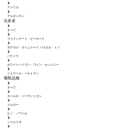
アメリカ
アルゼンチン
生産者
すべて
ヴァイングート・ピーロート
ボデガス・ヴィニャード パスカル・トソ
パナメラ
ホワイトへイヴン・ワイン・カンパニー
ジェラール・ベルトラン
葡萄品種
すべて
カベルネ・ソーヴィニヨン
メルロー
ピノ・ノワール
シャルドネ