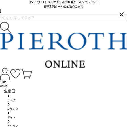
【500円OFF】メルマガ登録で割引クーポンプレゼント
夏季期間クール便配送のご案内
TOP
WINE
生産国
すべて
フランス
ドイツ
イタリア