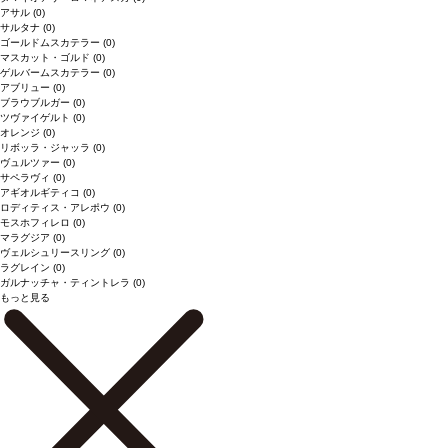
アサル
(0)
サルタナ
(0)
ゴールドムスカテラー
(0)
マスカット・ゴルド
(0)
ゲルバームスカテラー
(0)
アブリュー
(0)
ブラウブルガー
(0)
ツヴァイゲルト
(0)
オレンジ
(0)
リボッラ・ジャッラ
(0)
ヴュルツァー
(0)
サペラヴィ
(0)
アギオルギティコ
(0)
ロディティス・アレポウ
(0)
モスホフィレロ
(0)
マラグジア
(0)
ヴェルシュリースリング
(0)
ラグレイン
(0)
ガルナッチャ・ティントレラ
(0)
もっと見る