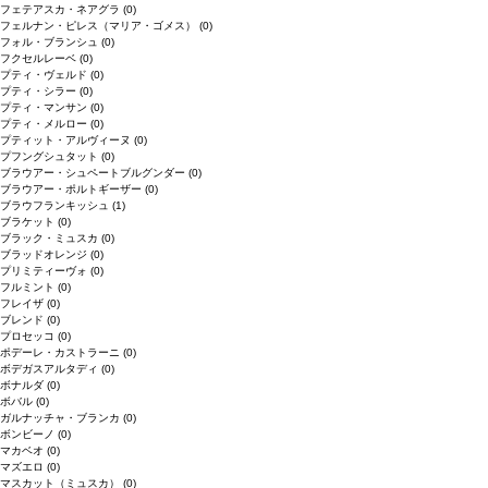
フェテアスカ・ネアグラ
(0)
フェルナン・ピレス（マリア・ゴメス）
(0)
フォル・ブランシュ
(0)
フクセルレーベ
(0)
プティ・ヴェルド
(0)
プティ・シラー
(0)
プティ・マンサン
(0)
プティ・メルロー
(0)
プティット・アルヴィーヌ
(0)
プフングシュタット
(0)
ブラウアー・シュペートブルグンダー
(0)
ブラウアー・ポルトギーザー
(0)
ブラウフランキッシュ
(1)
ブラケット
(0)
ブラック・ミュスカ
(0)
ブラッドオレンジ
(0)
プリミティーヴォ
(0)
フルミント
(0)
フレイザ
(0)
ブレンド
(0)
プロセッコ
(0)
ポデーレ・カストラーニ
(0)
ボデガスアルタディ
(0)
ボナルダ
(0)
ボバル
(0)
ガルナッチャ・ブランカ
(0)
ボンビーノ
(0)
マカベオ
(0)
マズエロ
(0)
マスカット（ミュスカ）
(0)