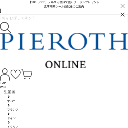
【500円OFF】メルマガ登録で割引クーポンプレゼント
夏季期間クール便配送のご案内
TOP
WINE
生産国
すべて
フランス
ドイツ
イタリア