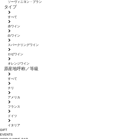
ソーヴィニヨン・ブラン
タイプ
すべて
赤ワイン
白ワイン
スパークリングワイン
ロゼワイン
オレンジワイン
原産地呼称／等級
すべて
チリ
アメリカ
フランス
ドイツ
イタリア
GIFT
EVENTS