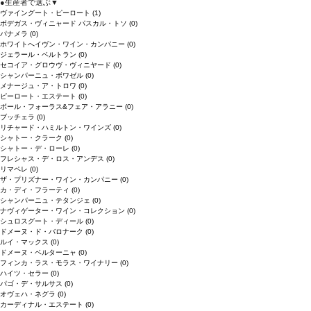
●
生産者で選ぶ
▼
ヴァイングート・ピーロート
(1)
ボデガス・ヴィニャード パスカル・トソ
(0)
パナメラ
(0)
ホワイトへイヴン・ワイン・カンパニー
(0)
ジェラール・ベルトラン
(0)
セコイア・グロウヴ・ヴィニヤード
(0)
シャンパーニュ・ボワゼル
(0)
メナージュ・ア・トロワ
(0)
ピーロート・エステート
(0)
ボール・フォーラス&フェア・アラニー
(0)
ブッチェラ
(0)
リチャード・ハミルトン・ワインズ
(0)
シャトー・クラーク
(0)
シャトー・デ・ローレ
(0)
フレシャス・デ・ロス・アンデス
(0)
リマペレ
(0)
ザ・プリズナー・ワイン・カンパニー
(0)
カ・ディ・フラーティ
(0)
シャンパーニュ・テタンジェ
(0)
ナヴィゲーター・ワイン・コレクション
(0)
シュロスグート・ディール
(0)
ドメーヌ・ド・バロナーク
(0)
ルイ・マックス
(0)
ドメーヌ・ベルターニャ
(0)
フィンカ・ラス・モラス・ワイナリー
(0)
ハイツ・セラー
(0)
パゴ・デ・サルサス
(0)
オヴェハ・ネグラ
(0)
カーディナル・エステート
(0)