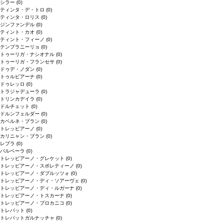
シラー
(0)
ティンタ・デ・トロ
(0)
ティンタ・ロリス
(0)
ジンファンデル
(0)
ティント・カオ
(0)
ティント・フィーノ
(0)
テンプラニーリョ
(0)
トゥーリガ・ナシオナル
(0)
トゥーリガ・フランセサ
(0)
ドゥデ・ノダン
(0)
トゥルビアーナ
(0)
ドゥレッロ
(0)
トラジャデューラ
(0)
トリンカデイラ
(0)
ドルチェット
(0)
ドルンフェルダー
(0)
カベルネ・ブラン
(0)
トレッビアーノ
(0)
カリニャン・ブラン
(0)
レブラ
(0)
バルベーラ
(0)
トレッビアーノ・グレケット
(0)
トレッビアーノ・スポレティーノ
(0)
トレッビアーノ・ダブルッツォ
(0)
トレッビアーノ・ディ・ソアーヴェ
(0)
トレッビアーノ・ディ・ルガーナ
(0)
トレッビアーノ・トスカーナ
(0)
トレッビアーノ・プロカニコ
(0)
トレパット
(0)
トレパットガルナッチャ
(0)