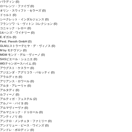
パラディン
(0)
ローレンツ・ファイヴ
(0)
オリン・スウィフト・セラーズ
(0)
ドゥルト
(0)
シークレット・インダルジェンス
(0)
フランソワ・L・ヴィトン コレクション
(0)
コニャック・レロー
(0)
14ハンズ・ワイナリー
(0)
E.ギガル
(0)
Ferd. Pieroth GmbH
(0)
GLMエストラーテヒヤ・デ・ヴィノス
(0)
M by モナヴァン
(0)
MGM モンド・デル・ヴィーノ
(0)
SASピエール・シェニエ
(0)
WGテゥンガースハイム
(0)
アウグスト・ケスラー
(0)
アジエンダ・アグリコラ・パセッティ
(0)
アラルディカ
(0)
アリアンス・ロワール
(0)
アルタ・アレーリャ
(0)
アルタディ
(0)
ルフィーノ
(0)
アルティガ・フュステル
(2)
アルノー・バイヨ
(0)
アルマヴィーヴァ
(0)
アルマニャック・ドゥロール
(0)
アンティノリ
(0)
アンテロ・メンチェタ・ファミリー
(0)
アンドリュー・ピース・ワインズ
(0)
アンドレ・ボロディン
(0)