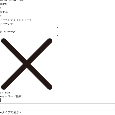
WORLD WINE BAR
HOME
>
全商品
>
アリカンテ
&
クンシャーグ
アリカンテ
×
クンシャーグ
×
3
ITEMS
●
キーワード検索
●
タイプで選ぶ
▼