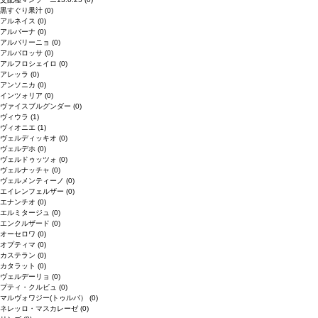
黒すぐり果汁
(0)
アルネイス
(0)
アルバーナ
(0)
アルバリーニョ
(0)
アルバロッサ
(0)
アルフロシェイロ
(0)
アレッラ
(0)
アンソニカ
(0)
インツォリア
(0)
ヴァイスブルグンダー
(0)
ヴィウラ
(1)
ヴィオニエ
(1)
ヴェルディッキオ
(0)
ヴェルデホ
(0)
ヴェルドゥッツォ
(0)
ヴェルナッチャ
(0)
ヴェルメンティーノ
(0)
エイレンフェルザー
(0)
エナンチオ
(0)
エルミタージュ
(0)
エンクルザード
(0)
オーセロワ
(0)
オプティマ
(0)
カステラン
(0)
カタラット
(0)
ヴェルデーリョ
(0)
プティ・クルビュ
(0)
マルヴォワジー(トゥルバ）
(0)
ネレッロ・マスカレーゼ
(0)