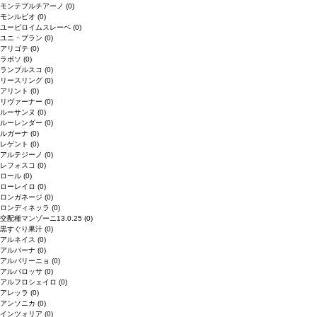
モンテプルチアーノ
(0)
モンルビオ
(0)
ユービロイムスレーベ
(0)
ユニ・ブラン
(0)
アリゴテ
(0)
ラボソ
(0)
ランブルスコ
(0)
リースリング
(0)
アリント
(0)
リヴァーナー
(0)
ルーサンヌ
(0)
ルーレンダー
(0)
ルガーナ
(0)
レゲント
(0)
アルテジーノ
(0)
レフォスコ
(0)
ロール
(0)
ローレイロ
(0)
ロンガネージ
(0)
ロンディネッラ
(0)
交配種マンゾーニ13.0.25
(0)
黒すぐり果汁
(0)
アルネイス
(0)
アルバーナ
(0)
アルバリーニョ
(0)
アルバロッサ
(0)
アルフロシェイロ
(0)
アレッラ
(0)
アンソニカ
(0)
インツォリア
(0)