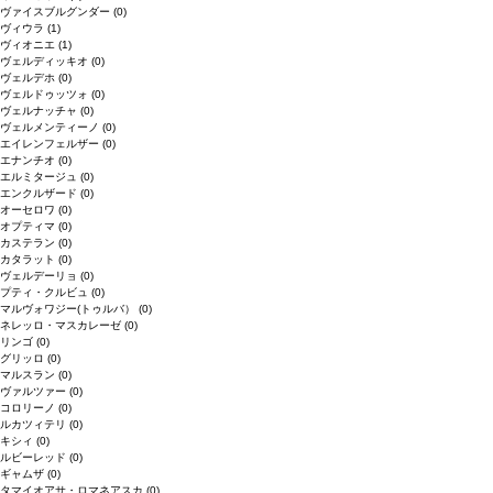
ヴァイスブルグンダー
(0)
ヴィウラ
(1)
ヴィオニエ
(1)
ヴェルディッキオ
(0)
ヴェルデホ
(0)
ヴェルドゥッツォ
(0)
ヴェルナッチャ
(0)
ヴェルメンティーノ
(0)
エイレンフェルザー
(0)
エナンチオ
(0)
エルミタージュ
(0)
エンクルザード
(0)
オーセロワ
(0)
オプティマ
(0)
カステラン
(0)
カタラット
(0)
ヴェルデーリョ
(0)
プティ・クルビュ
(0)
マルヴォワジー(トゥルバ）
(0)
ネレッロ・マスカレーゼ
(0)
リンゴ
(0)
グリッロ
(0)
マルスラン
(0)
ヴァルツァー
(0)
コロリーノ
(0)
ルカツィテリ
(0)
キシィ
(0)
ルビーレッド
(0)
ギャムザ
(0)
タマイオアサ・ロマネアスカ
(0)