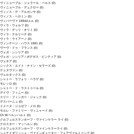
ヴィニョーブル・ジェラール・ペルス
(0)
ヴィニョーブル・デュクロー
(0)
ヴィノス・デ・アルガンサ
(0)
ヴィノス・ヘロミン
(0)
ヴィパーヴァ 1894d.o.o.
(0)
ヴィラ・ウォルフ
(0)
ヴィラ・デッリ・オリミ
(0)
ヴィラ・テルリーナ
(0)
ヴィラ・ライアーノ
(0)
ヴィンテージ・ハウス 1881
(0)
ヴーヴ・ドゥ・フランス
(0)
ヴェガ・シシリア
(0)
ヴェガ・シシリア / ボデガス・ピンティア
(0)
ヴェネア
(0)
シックス・エイト・ナイン・セラーズ
(0)
テュヌヴァン
(0)
ヴェルタックス
(0)
シャトー・ラフォリ・ペラゲ
(0)
モレッロ
(0)
シャトー・ド・ラストゥール
(0)
デイヴ・フィニー
(0)
スリー・フィンガー・ジャック
(0)
デスパーニュ
(0)
ドメーヌ・ジョゼフ・メロ
(0)
モルレ・ファミリー・ヴィニャード
(0)
Ch.W.ベルンハルト
(0)
クルフュルステンホーフ・ヴァインケラー ライ
(0)
クロスター・マッヘルン
(0)
クルフュルステンホーフ・ヴァインケラーライ
(0)
シュナイダリッシェ・ヴァインギューター・フェアヴァルトゥング
(0)