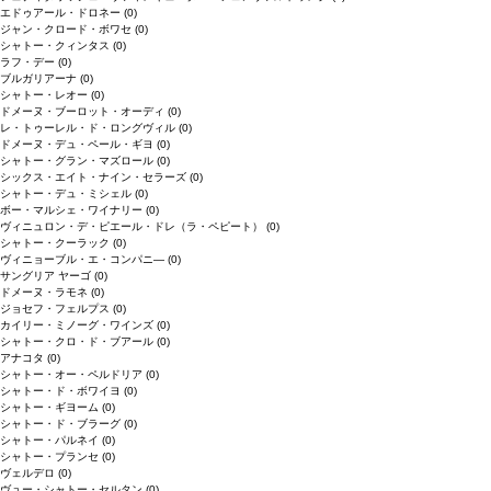
エドゥアール・ドロネー
(0)
ジャン・クロード・ボワセ
(0)
シャトー・クィンタス
(0)
ラフ・デー
(0)
ブルガリアーナ
(0)
シャトー・レオー
(0)
ドメーヌ・ブーロット・オーディ
(0)
レ・トゥーレル・ド・ロングヴィル
(0)
ドメーヌ・デュ・ペール・ギヨ
(0)
シャトー・グラン・マズロール
(0)
シックス・エイト・ナイン・セラーズ
(0)
シャトー・デュ・ミシェル
(0)
ボー・マルシェ・ワイナリー
(0)
ヴィニュロン・デ・ピエール・ドレ（ラ・ペピート）
(0)
シャトー・クーラック
(0)
ヴィニョーブル・エ・コンパニ―
(0)
サングリア ヤーゴ
(0)
ドメーヌ・ラモネ
(0)
ジョセフ・フェルプス
(0)
カイリー・ミノーグ・ワインズ
(0)
シャトー・クロ・ド・ブアール
(0)
アナコタ
(0)
シャトー・オー・ペルドリア
(0)
シャトー・ド・ボワイヨ
(0)
シャトー・ギヨーム
(0)
シャトー・ド・ブラーグ
(0)
シャトー・パルネイ
(0)
シャトー・プランセ
(0)
ヴェルデロ
(0)
ヴュー・シャトー・セルタン
(0)