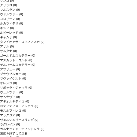
リンゴ
(0)
グリッロ
(0)
マルスラン
(0)
ヴァルツァー
(0)
コロリーノ
(0)
ルカツィテリ
(0)
キシィ
(0)
ルビーレッド
(0)
ギャムザ
(0)
タマイオアサ・ロマネアスカ
(0)
アサル
(0)
サルタナ
(0)
ゴールドムスカテラー
(0)
マスカット・ゴルド
(0)
ゲルバームスカテラー
(0)
アブリュー
(0)
ブラウブルガー
(0)
ツヴァイゲルト
(0)
オレンジ
(0)
リボッラ・ジャッラ
(0)
ヴュルツァー
(0)
サペラヴィ
(0)
アギオルギティコ
(0)
ロディティス・アレポウ
(0)
モスホフィレロ
(0)
マラグジア
(0)
ヴェルシュリースリング
(0)
ラグレイン
(0)
ガルナッチャ・ティントレラ
(0)
選択を終了して戻る