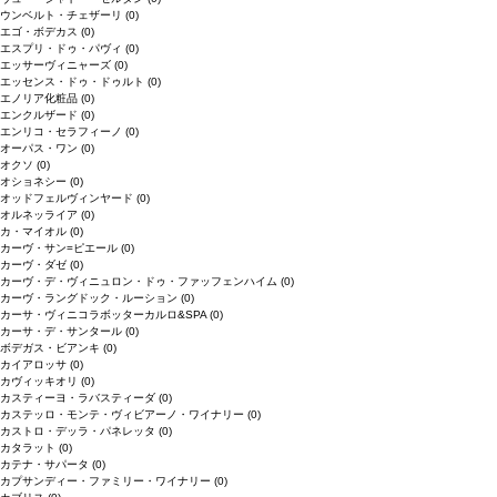
ウンベルト・チェザーリ
(0)
エゴ・ボデカス
(0)
エスプリ・ドゥ・パヴィ
(0)
エッサーヴィニャーズ
(0)
エッセンス・ドゥ・ドゥルト
(0)
エノリア化粧品
(0)
エンクルザード
(0)
エンリコ・セラフィーノ
(0)
オーパス・ワン
(0)
オクソ
(0)
オショネシー
(0)
オッドフェルヴィンヤード
(0)
オルネッライア
(0)
カ・マイオル
(0)
カーヴ・サン=ピエール
(0)
カーヴ・ダゼ
(0)
カーヴ・デ・ヴィニュロン・ドゥ・ファッフェンハイム
(0)
カーヴ・ラングドック・ルーション
(0)
カーサ・ヴィニコラボッターカルロ&SPA
(0)
カーサ・デ・サンタール
(0)
ボデガス・ビアンキ
(0)
カイアロッサ
(0)
カヴィッキオリ
(0)
カスティーヨ・ラバスティーダ
(0)
カステッロ・モンテ・ヴィビアーノ・ワイナリー
(0)
カストロ・デッラ・パネレッタ
(0)
カタラット
(0)
カテナ・サパータ
(0)
カプサンディー・ファミリー・ワイナリー
(0)