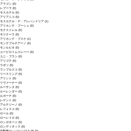
アラゴン
(0)
レブーラ
(0)
モスカテル
(0)
アリアニコ
(0)
モスカテル・デ・アレハンドリア
(1)
アリカンテ・ブーシェ
(0)
モナストレル
(0)
モリナーラ
(0)
アリカンテ・ブスケ
(1)
モンテプルチアーノ
(0)
モンルビオ
(0)
ユービロイムスレーベ
(0)
ユニ・ブラン
(0)
アリゴテ
(0)
ラボソ
(0)
ランブルスコ
(0)
リースリング
(0)
アリント
(0)
リヴァーナー
(0)
ルーサンヌ
(0)
ルーレンダー
(0)
ルガーナ
(0)
レゲント
(0)
アルテジーノ
(0)
レフォスコ
(0)
ロール
(0)
ローレイロ
(0)
ロンガネージ
(0)
ロンディネッラ
(0)
交配種マンゾーニ13.0.25
(0)