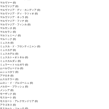
マルヴァー
(0)
マルヴァジア
(0)
マルヴァジア・ディ・カンディア
(0)
マルヴァジア・ディ・ラツィオ
(0)
マルヴァジア・ネッラ
(0)
マルヴァジア・フィナ
(0)
マルヴァジア・フィンカ
(0)
マルサンヌ
(0)
マルセラン
(0)
マルツェミーノ
(0)
マルベック
(0)
ミュスカ
(0)
ミュスカ・ド・フロンティニャン
(0)
ミュスカデ
(0)
ミュスカデル
(0)
ミュスカト＝オトネル
(0)
ミュスカルダン
(0)
ミュラー＝トゥルガウ
(0)
ムールヴェードル
(0)
ムシュコタリ
(0)
アマロネ
(0)
ムスカテラー
(0)
ムロン・ド・ブルゴーニュ
(0)
メルロー・ブラッシュ
(0)
メンシア
(0)
モーザック
(0)
モスカート
(0)
モスカート・アレクサンドリア
(0)
アラゴネス
(0)
モスカート・ジャッロ
(0)