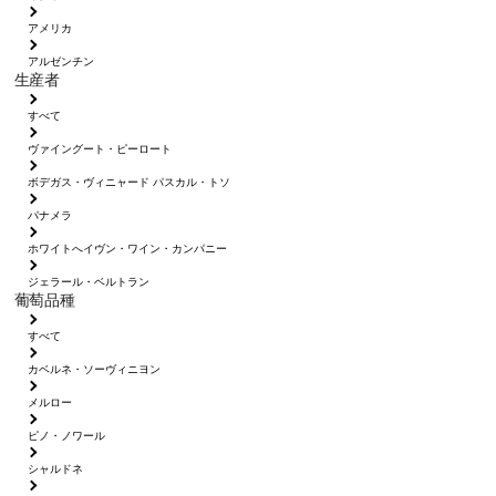
アメリカ
アルゼンチン
生産者
すべて
ヴァイングート・ピーロート
ボデガス・ヴィニャード パスカル・トソ
パナメラ
ホワイトへイヴン・ワイン・カンパニー
ジェラール・ベルトラン
葡萄品種
すべて
カベルネ・ソーヴィニヨン
メルロー
ピノ・ノワール
シャルドネ