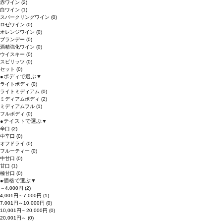
赤ワイン
(2)
白ワイン
(1)
スパークリングワイン
(0)
ロゼワイン
(0)
オレンジワイン
(0)
ブランデー
(0)
酒精強化ワイン
(0)
ウイスキー
(0)
スピリッツ
(0)
セット
(0)
●
ボディで選ぶ
▼
ライトボディ
(0)
ライトミディアム
(0)
ミディアムボディ
(2)
ミディアムフル
(1)
フルボディ
(0)
●
テイストで選ぶ
▼
辛口
(2)
中辛口
(0)
オフドライ
(0)
フルーティー
(0)
中甘口
(0)
甘口
(1)
極甘口
(0)
●
価格で選ぶ
▼
～4,000円
(2)
4,001円～7,000円
(1)
7,001円～10,000円
(0)
10,001円～20,000円
(0)
20,001円～
(0)