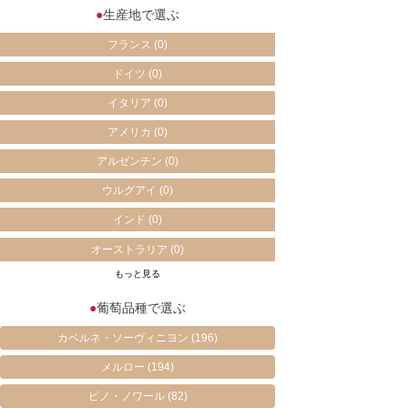
●
生産地で選ぶ
フランス
(0)
ドイツ
(0)
イタリア
(0)
アメリカ
(0)
アルゼンチン
(0)
ウルグアイ
(0)
インド
(0)
オーストラリア
(0)
もっと見る
●
葡萄品種で選ぶ
カベルネ・ソーヴィニヨン
(196)
メルロー
(194)
ピノ・ノワール
(82)