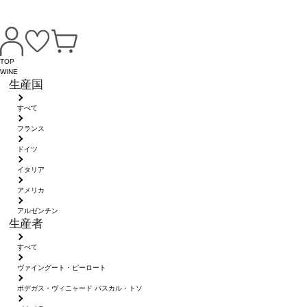
TOP
WINE
生産国
すべて
フランス
ドイツ
イタリア
アメリカ
アルゼンチン
生産者
すべて
ヴァイングート・ピーロート
ボデガス・ヴィニャード パスカル・トソ