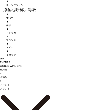
オレンジワイン
原産地呼称／等級
すべて
チリ
アメリカ
フランス
ドイツ
イタリア
GIFT
EVENTS
WORLD WINE BAR
HOME
>
全商品
>
アリント
アリント