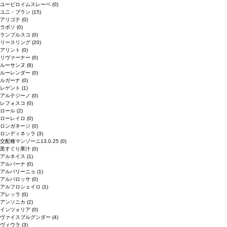
ユービロイムスレーベ
(0)
ユニ・ブラン
(15)
アリゴテ
(0)
ラボソ
(0)
ランブルスコ
(0)
リースリング
(20)
アリント
(0)
リヴァーナー
(0)
ルーサンヌ
(8)
ルーレンダー
(0)
ルガーナ
(0)
レゲント
(1)
アルテジーノ
(0)
レフォスコ
(0)
ロール
(2)
ローレイロ
(0)
ロンガネージ
(0)
ロンディネッラ
(3)
交配種マンゾーニ13.0.25
(0)
黒すぐり果汁
(0)
アルネイス
(1)
アルバーナ
(0)
アルバリーニョ
(1)
アルバロッサ
(0)
アルフロシェイロ
(1)
アレッラ
(0)
アンソニカ
(2)
インツォリア
(0)
ヴァイスブルグンダー
(4)
ヴィウラ
(3)