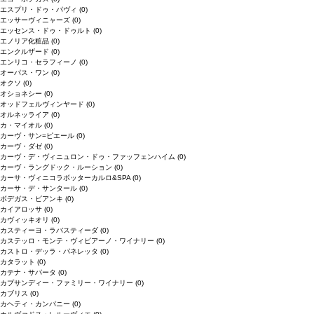
エスプリ・ドゥ・パヴィ
(0)
エッサーヴィニャーズ
(0)
エッセンス・ドゥ・ドゥルト
(0)
エノリア化粧品
(0)
エンクルザード
(0)
エンリコ・セラフィーノ
(0)
オーパス・ワン
(0)
オクソ
(0)
オショネシー
(0)
オッドフェルヴィンヤード
(0)
オルネッライア
(0)
カ・マイオル
(0)
カーヴ・サン=ピエール
(0)
カーヴ・ダゼ
(0)
カーヴ・デ・ヴィニュロン・ドゥ・ファッフェンハイム
(0)
カーヴ・ラングドック・ルーション
(0)
カーサ・ヴィニコラボッターカルロ&SPA
(0)
カーサ・デ・サンタール
(0)
ボデガス・ビアンキ
(0)
カイアロッサ
(0)
カヴィッキオリ
(0)
カスティーヨ・ラバスティーダ
(0)
カステッロ・モンテ・ヴィビアーノ・ワイナリー
(0)
カストロ・デッラ・パネレッタ
(0)
カタラット
(0)
カテナ・サパータ
(0)
カプサンディー・ファミリー・ワイナリー
(0)
カブリス
(0)
カヘティ・カンパニー
(0)