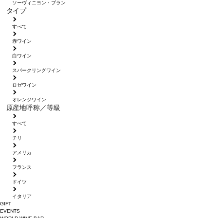
ソーヴィニヨン・ブラン
タイプ
すべて
赤ワイン
白ワイン
スパークリングワイン
ロゼワイン
オレンジワイン
原産地呼称／等級
すべて
チリ
アメリカ
フランス
ドイツ
イタリア
GIFT
EVENTS