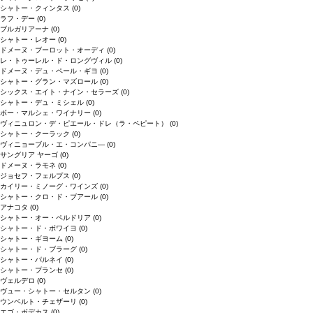
シャトー・クィンタス
(0)
ラフ・デー
(0)
ブルガリアーナ
(0)
シャトー・レオー
(0)
ドメーヌ・ブーロット・オーディ
(0)
レ・トゥーレル・ド・ロングヴィル
(0)
ドメーヌ・デュ・ペール・ギヨ
(0)
シャトー・グラン・マズロール
(0)
シックス・エイト・ナイン・セラーズ
(0)
シャトー・デュ・ミシェル
(0)
ボー・マルシェ・ワイナリー
(0)
ヴィニュロン・デ・ピエール・ドレ（ラ・ペピート）
(0)
シャトー・クーラック
(0)
ヴィニョーブル・エ・コンパニ―
(0)
サングリア ヤーゴ
(0)
ドメーヌ・ラモネ
(0)
ジョセフ・フェルプス
(0)
カイリー・ミノーグ・ワインズ
(0)
シャトー・クロ・ド・ブアール
(0)
アナコタ
(0)
シャトー・オー・ペルドリア
(0)
シャトー・ド・ボワイヨ
(0)
シャトー・ギヨーム
(0)
シャトー・ド・ブラーグ
(0)
シャトー・パルネイ
(0)
シャトー・プランセ
(0)
ヴェルデロ
(0)
ヴュー・シャトー・セルタン
(0)
ウンベルト・チェザーリ
(0)
エゴ・ボデカス
(0)