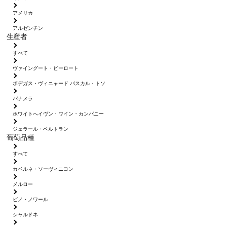
アメリカ
アルゼンチン
生産者
すべて
ヴァイングート・ピーロート
ボデガス・ヴィニャード パスカル・トソ
パナメラ
ホワイトへイヴン・ワイン・カンパニー
ジェラール・ベルトラン
葡萄品種
すべて
カベルネ・ソーヴィニヨン
メルロー
ピノ・ノワール
シャルドネ