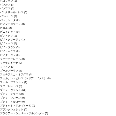
バコブラン
(1)
バッカス
(0)
バッフス
(0)
バルタザール・レス
(0)
バルベーラ
(0)
パレリャーダ
(2)
ピアンデロリーノ
(0)
ビカル
(2)
ピニョレット
(0)
ピノ・グリ
(1)
ピノ・グリージョ
(1)
ピノ・ネロ
(0)
ピノ・ブラン
(3)
ピノ・ムニエ
(9)
ピノタージュ
(0)
ファーバーレーベ
(0)
ファランギーナ
(0)
フィアノ
(0)
ブールブーラン
(2)
フェテアスカ・ネアグラ
(0)
フェルナン・ピレス（マリア・ゴメス）
(0)
フォル・ブランシュ
(1)
フクセルレーベ
(0)
プティ・ヴェルド
(64)
プティ・シラー
(20)
プティ・マンサン
(0)
プティ・メルロー
(0)
プティット・アルヴィーヌ
(0)
プフングシュタット
(0)
ブラウアー・シュペートブルグンダー
(0)