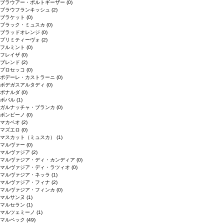
ブラウアー・ポルトギーザー
(0)
ブラウフランキッシュ
(2)
ブラケット
(0)
ブラック・ミュスカ
(0)
ブラッドオレンジ
(0)
プリミティーヴォ
(2)
フルミント
(0)
フレイザ
(0)
ブレンド
(2)
プロセッコ
(0)
ポデーレ・カストラーニ
(0)
ボデガスアルタディ
(0)
ボナルダ
(0)
ボバル
(1)
ガルナッチャ・ブランカ
(0)
ボンビーノ
(0)
マカベオ
(2)
マズエロ
(0)
マスカット（ミュスカ）
(1)
マルヴァー
(0)
マルヴァジア
(2)
マルヴァジア・ディ・カンディア
(0)
マルヴァジア・ディ・ラツィオ
(0)
マルヴァジア・ネッラ
(1)
マルヴァジア・フィナ
(2)
マルヴァジア・フィンカ
(0)
マルサンヌ
(1)
マルセラン
(1)
マルツェミーノ
(1)
マルベック
(49)