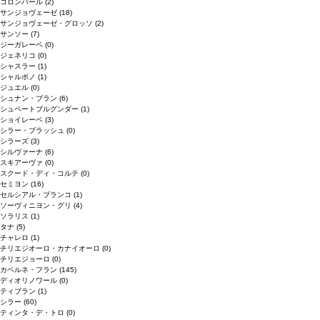
コロンバール
(2)
サンジョヴェーゼ
(18)
サンジョヴェーゼ・グロッソ
(2)
サンソー
(7)
ジーガレーベ
(0)
ジェネリコ
(0)
シャスラー
(1)
シャルボノ
(1)
ジュエル
(0)
シュナン・ブラン
(6)
シュペートブルグンダー
(1)
ショイレーベ
(3)
シラー・ブラッシュ
(0)
シラーズ
(3)
シルヴァーナ
(6)
スキアーヴァ
(0)
スクード・ディ・コルテ
(0)
セミヨン
(16)
セルシアル・ブランコ
(1)
ソーヴィニヨン・グリ
(4)
ソラリス
(1)
タナ
(5)
チャレロ
(1)
チリエジオーロ・カナイオーロ
(0)
チリエジョーロ
(0)
カベルネ・フラン
(145)
ディオリノワール
(0)
ティブラン
(1)
シラー
(60)
ティンタ・デ・トロ
(0)