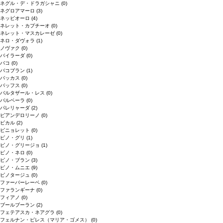
ネグル・デ・ドラガシャニ
(0)
ネグロアマーロ
(3)
ネッビオーロ
(4)
ネレット・カプチーオ
(0)
ネレット・マスカレーゼ
(0)
ネロ・ダヴォラ
(1)
ノヴァク
(0)
バイラーダ
(0)
バコ
(0)
バコブラン
(1)
バッカス
(0)
バッフス
(0)
バルタザール・レス
(0)
バルベーラ
(0)
パレリャーダ
(2)
ピアンデロリーノ
(0)
ビカル
(2)
ピニョレット
(0)
ピノ・グリ
(1)
ピノ・グリージョ
(1)
ピノ・ネロ
(0)
ピノ・ブラン
(3)
ピノ・ムニエ
(9)
ピノタージュ
(0)
ファーバーレーベ
(0)
ファランギーナ
(0)
フィアノ
(0)
ブールブーラン
(2)
フェテアスカ・ネアグラ
(0)
フェルナン・ピレス（マリア・ゴメス）
(0)