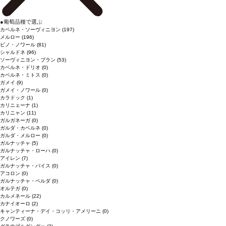
●
葡萄品種で選ぶ
カベルネ・ソーヴィニヨン
(197)
メルロー
(196)
ピノ・ノワール
(81)
シャルドネ
(96)
ソーヴィニヨン・ブラン
(53)
カベルネ・ドリオ
(0)
カベルネ・ミトス
(0)
ガメイ
(9)
ガメイ・ノワール
(0)
カラドック
(1)
カリニェーナ
(1)
カリニャン
(11)
ガルガネーガ
(0)
ガルダ・カベルネ
(0)
ガルダ・メルロー
(0)
ガルナッチャ
(5)
ガルナッチャ・ローハ
(0)
アイレン
(7)
ガルナッチャ・パイス
(0)
アコロン
(0)
ガルナッチャ・ペルダ
(0)
オルテガ
(0)
カルメネール
(22)
カナイオーロ
(2)
キャンティーナ・デイ・コッリ・アメリーニ
(0)
クノワーズ
(0)