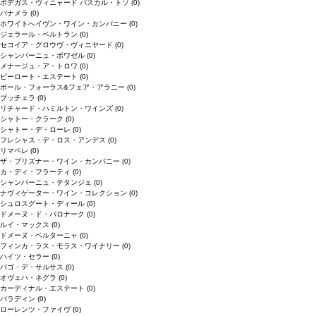
ボデガス・ヴィニャード パスカル・トソ
(0)
パナメラ
(0)
ホワイトへイヴン・ワイン・カンパニー
(0)
ジェラール・ベルトラン
(0)
セコイア・グロウヴ・ヴィニヤード
(0)
シャンパーニュ・ボワゼル
(0)
メナージュ・ア・トロワ
(0)
ピーロート・エステート
(0)
ボール・フォーラス&フェア・アラニー
(0)
ブッチェラ
(0)
リチャード・ハミルトン・ワインズ
(0)
シャトー・クラーク
(0)
シャトー・デ・ローレ
(0)
フレシャス・デ・ロス・アンデス
(0)
リマペレ
(0)
ザ・プリズナー・ワイン・カンパニー
(0)
カ・ディ・フラーティ
(0)
シャンパーニュ・テタンジェ
(0)
ナヴィゲーター・ワイン・コレクション
(0)
シュロスグート・ディール
(0)
ドメーヌ・ド・バロナーク
(0)
ルイ・マックス
(0)
ドメーヌ・ベルターニャ
(0)
フィンカ・ラス・モラス・ワイナリー
(0)
ハイツ・セラー
(0)
パゴ・デ・サルサス
(0)
オヴェハ・ネグラ
(0)
カーディナル・エステート
(0)
パラディン
(0)
ローレンツ・ファイヴ
(0)