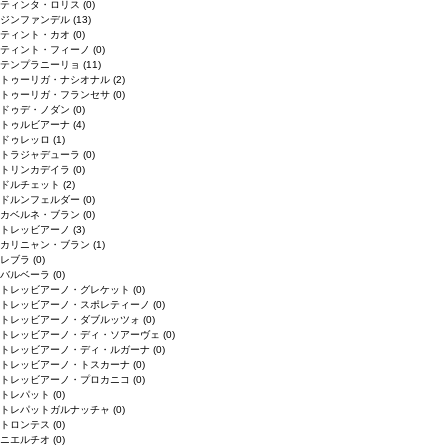
ティンタ・ロリス
(0)
ジンファンデル
(13)
ティント・カオ
(0)
ティント・フィーノ
(0)
テンプラニーリョ
(11)
トゥーリガ・ナシオナル
(2)
トゥーリガ・フランセサ
(0)
ドゥデ・ノダン
(0)
トゥルビアーナ
(4)
ドゥレッロ
(1)
トラジャデューラ
(0)
トリンカデイラ
(0)
ドルチェット
(2)
ドルンフェルダー
(0)
カベルネ・ブラン
(0)
トレッビアーノ
(3)
カリニャン・ブラン
(1)
レブラ
(0)
バルベーラ
(0)
トレッビアーノ・グレケット
(0)
トレッビアーノ・スポレティーノ
(0)
トレッビアーノ・ダブルッツォ
(0)
トレッビアーノ・ディ・ソアーヴェ
(0)
トレッビアーノ・ディ・ルガーナ
(0)
トレッビアーノ・トスカーナ
(0)
トレッビアーノ・プロカニコ
(0)
トレパット
(0)
トレパットガルナッチャ
(0)
トロンテス
(0)
ニエルチオ
(0)