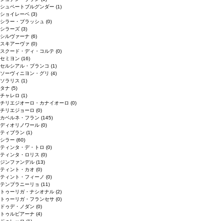
シュペートブルグンダー
(1)
ショイレーベ
(3)
シラー・ブラッシュ
(0)
シラーズ
(3)
シルヴァーナ
(6)
スキアーヴァ
(0)
スクード・ディ・コルテ
(0)
セミヨン
(16)
セルシアル・ブランコ
(1)
ソーヴィニヨン・グリ
(4)
ソラリス
(1)
タナ
(5)
チャレロ
(1)
チリエジオーロ・カナイオーロ
(0)
チリエジョーロ
(0)
カベルネ・フラン
(145)
ディオリノワール
(0)
ティブラン
(1)
シラー
(60)
ティンタ・デ・トロ
(0)
ティンタ・ロリス
(0)
ジンファンデル
(13)
ティント・カオ
(0)
ティント・フィーノ
(0)
テンプラニーリョ
(11)
トゥーリガ・ナシオナル
(2)
トゥーリガ・フランセサ
(0)
ドゥデ・ノダン
(0)
トゥルビアーナ
(4)