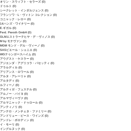
オリン・スウィフト・セラーズ
(0)
ドゥルト
(0)
シークレット・インダルジェンス
(0)
フランソワ・L・ヴィトン コレクション
(0)
コニャック・レロー
(0)
14ハンズ・ワイナリー
(0)
E.ギガル
(0)
Ferd. Pieroth GmbH
(0)
GLMエストラーテヒヤ・デ・ヴィノス
(0)
M by モナヴァン
(0)
MGM モンド・デル・ヴィーノ
(0)
SASピエール・シェニエ
(0)
WGテゥンガースハイム
(0)
アウグスト・ケスラー
(0)
アジエンダ・アグリコラ・パセッティ
(0)
アラルディカ
(0)
アリアンス・ロワール
(0)
アルタ・アレーリャ
(0)
アルタディ
(0)
ルフィーノ
(0)
アルティガ・フュステル
(0)
アルノー・バイヨ
(0)
アルマヴィーヴァ
(0)
アルマニャック・ドゥロール
(0)
アンティノリ
(0)
アンテロ・メンチェタ・ファミリー
(0)
アンドリュー・ピース・ワインズ
(0)
アンドレ・ボロディン
(0)
イ・モーリ
(0)
イングルヌック
(0)