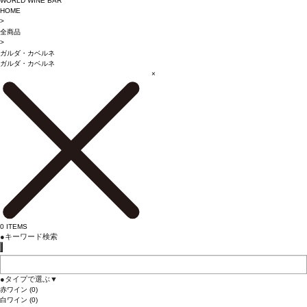
WORLD WINE BAR
HOME
>
全商品
>
ガルダ・カベルネ
ガルダ・カベルネ
×
0
ITEMS
●
キーワード検索
●
タイプで選ぶ
▼
赤ワイン
(0)
白ワイン
(0)