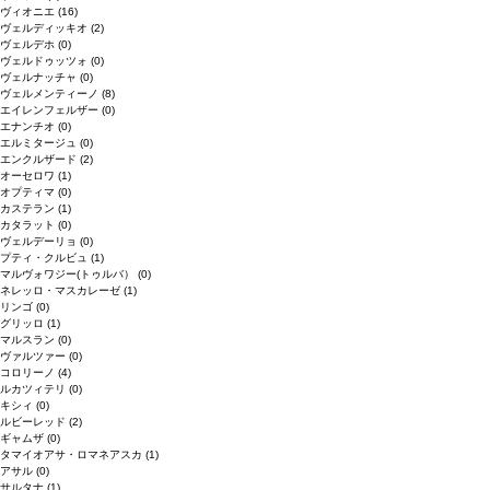
ヴィオニエ
(16)
ヴェルディッキオ
(2)
ヴェルデホ
(0)
ヴェルドゥッツォ
(0)
ヴェルナッチャ
(0)
ヴェルメンティーノ
(8)
エイレンフェルザー
(0)
エナンチオ
(0)
エルミタージュ
(0)
エンクルザード
(2)
オーセロワ
(1)
オプティマ
(0)
カステラン
(1)
カタラット
(0)
ヴェルデーリョ
(0)
プティ・クルビュ
(1)
マルヴォワジー(トゥルバ）
(0)
ネレッロ・マスカレーゼ
(1)
リンゴ
(0)
グリッロ
(1)
マルスラン
(0)
ヴァルツァー
(0)
コロリーノ
(4)
ルカツィテリ
(0)
キシィ
(0)
ルビーレッド
(2)
ギャムザ
(0)
タマイオアサ・ロマネアスカ
(1)
アサル
(0)
サルタナ
(1)