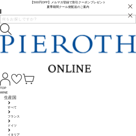
【500円OFF】メルマガ登録で割引クーポンプレゼント
夏季期間クール便配送のご案内
TOP
WINE
生産国
すべて
フランス
ドイツ
イタリア