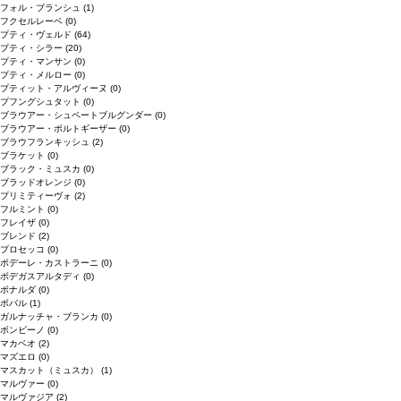
フォル・ブランシュ
(1)
フクセルレーベ
(0)
プティ・ヴェルド
(64)
プティ・シラー
(20)
プティ・マンサン
(0)
プティ・メルロー
(0)
プティット・アルヴィーヌ
(0)
プフングシュタット
(0)
ブラウアー・シュペートブルグンダー
(0)
ブラウアー・ポルトギーザー
(0)
ブラウフランキッシュ
(2)
ブラケット
(0)
ブラック・ミュスカ
(0)
ブラッドオレンジ
(0)
プリミティーヴォ
(2)
フルミント
(0)
フレイザ
(0)
ブレンド
(2)
プロセッコ
(0)
ポデーレ・カストラーニ
(0)
ボデガスアルタディ
(0)
ボナルダ
(0)
ボバル
(1)
ガルナッチャ・ブランカ
(0)
ボンビーノ
(0)
マカベオ
(2)
マズエロ
(0)
マスカット（ミュスカ）
(1)
マルヴァー
(0)
マルヴァジア
(2)