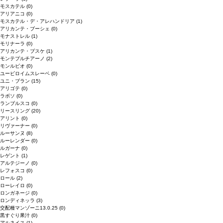
モスカテル
(0)
アリアニコ
(0)
モスカテル・デ・アレハンドリア
(1)
アリカンテ・ブーシェ
(0)
モナストレル
(1)
モリナーラ
(0)
アリカンテ・ブスケ
(1)
モンテプルチアーノ
(2)
モンルビオ
(0)
ユービロイムスレーベ
(0)
ユニ・ブラン
(15)
アリゴテ
(0)
ラボソ
(0)
ランブルスコ
(0)
リースリング
(20)
アリント
(0)
リヴァーナー
(0)
ルーサンヌ
(8)
ルーレンダー
(0)
ルガーナ
(0)
レゲント
(1)
アルテジーノ
(0)
レフォスコ
(0)
ロール
(2)
ローレイロ
(0)
ロンガネージ
(0)
ロンディネッラ
(3)
交配種マンゾーニ13.0.25
(0)
黒すぐり果汁
(0)
アルネイス
(1)