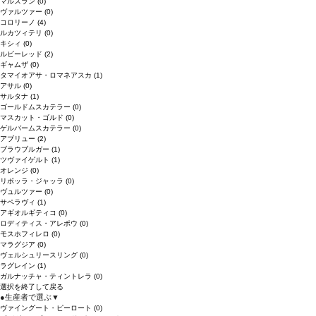
マルスラン
(0)
ヴァルツァー
(0)
コロリーノ
(4)
ルカツィテリ
(0)
キシィ
(0)
ルビーレッド
(2)
ギャムザ
(0)
タマイオアサ・ロマネアスカ
(1)
アサル
(0)
サルタナ
(1)
ゴールドムスカテラー
(0)
マスカット・ゴルド
(0)
ゲルバームスカテラー
(0)
アブリュー
(2)
ブラウブルガー
(1)
ツヴァイゲルト
(1)
オレンジ
(0)
リボッラ・ジャッラ
(0)
ヴュルツァー
(0)
サペラヴィ
(1)
アギオルギティコ
(0)
ロディティス・アレポウ
(0)
モスホフィレロ
(0)
マラグジア
(0)
ヴェルシュリースリング
(0)
ラグレイン
(1)
ガルナッチャ・ティントレラ
(0)
選択を終了して戻る
●
生産者で選ぶ
▼
ヴァイングート・ピーロート
(0)