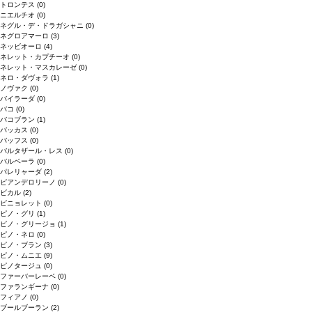
トロンテス
(0)
ニエルチオ
(0)
ネグル・デ・ドラガシャニ
(0)
ネグロアマーロ
(3)
ネッビオーロ
(4)
ネレット・カプチーオ
(0)
ネレット・マスカレーゼ
(0)
ネロ・ダヴォラ
(1)
ノヴァク
(0)
バイラーダ
(0)
バコ
(0)
バコブラン
(1)
バッカス
(0)
バッフス
(0)
バルタザール・レス
(0)
バルベーラ
(0)
パレリャーダ
(2)
ピアンデロリーノ
(0)
ビカル
(2)
ピニョレット
(0)
ピノ・グリ
(1)
ピノ・グリージョ
(1)
ピノ・ネロ
(0)
ピノ・ブラン
(3)
ピノ・ムニエ
(9)
ピノタージュ
(0)
ファーバーレーベ
(0)
ファランギーナ
(0)
フィアノ
(0)
ブールブーラン
(2)