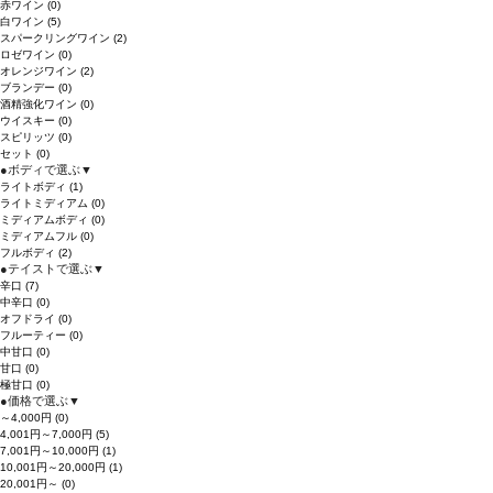
赤ワイン
(0)
白ワイン
(5)
スパークリングワイン
(2)
ロゼワイン
(0)
オレンジワイン
(2)
ブランデー
(0)
酒精強化ワイン
(0)
ウイスキー
(0)
スピリッツ
(0)
セット
(0)
●
ボディで選ぶ
▼
ライトボディ
(1)
ライトミディアム
(0)
ミディアムボディ
(0)
ミディアムフル
(0)
フルボディ
(2)
●
テイストで選ぶ
▼
辛口
(7)
中辛口
(0)
オフドライ
(0)
フルーティー
(0)
中甘口
(0)
甘口
(0)
極甘口
(0)
●
価格で選ぶ
▼
～4,000円
(0)
4,001円～7,000円
(5)
7,001円～10,000円
(1)
10,001円～20,000円
(1)
20,001円～
(0)