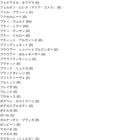
フェテアスカ・ネアグラ
(0)
フェルナン・ピレス（マリア・ゴメス）
(0)
フォル・ブランシュ
(1)
フクセルレーベ
(0)
プティ・ヴェルド
(64)
プティ・シラー
(20)
プティ・マンサン
(0)
プティ・メルロー
(0)
プティット・アルヴィーヌ
(0)
プフングシュタット
(0)
ブラウアー・シュペートブルグンダー
(0)
ブラウアー・ポルトギーザー
(0)
ブラウフランキッシュ
(2)
ブラケット
(0)
ブラック・ミュスカ
(0)
ブラッドオレンジ
(0)
プリミティーヴォ
(2)
フルミント
(0)
フレイザ
(0)
ブレンド
(2)
プロセッコ
(0)
ポデーレ・カストラーニ
(0)
ボデガスアルタディ
(0)
ボナルダ
(0)
ボバル
(1)
ガルナッチャ・ブランカ
(0)
ボンビーノ
(0)
マカベオ
(2)
マズエロ
(0)
マスカット（ミュスカ）
(1)