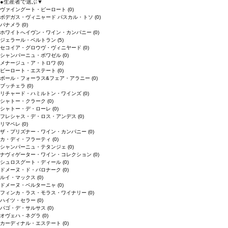
●
生産者で選ぶ
▼
ヴァイングート・ピーロート
(0)
ボデガス・ヴィニャード パスカル・トソ
(0)
パナメラ
(0)
ホワイトへイヴン・ワイン・カンパニー
(0)
ジェラール・ベルトラン
(5)
セコイア・グロウヴ・ヴィニヤード
(0)
シャンパーニュ・ボワゼル
(0)
メナージュ・ア・トロワ
(0)
ピーロート・エステート
(0)
ボール・フォーラス&フェア・アラニー
(0)
ブッチェラ
(0)
リチャード・ハミルトン・ワインズ
(0)
シャトー・クラーク
(0)
シャトー・デ・ローレ
(0)
フレシャス・デ・ロス・アンデス
(0)
リマペレ
(0)
ザ・プリズナー・ワイン・カンパニー
(0)
カ・ディ・フラーティ
(0)
シャンパーニュ・テタンジェ
(0)
ナヴィゲーター・ワイン・コレクション
(0)
シュロスグート・ディール
(0)
ドメーヌ・ド・バロナーク
(0)
ルイ・マックス
(0)
ドメーヌ・ベルターニャ
(0)
フィンカ・ラス・モラス・ワイナリー
(0)
ハイツ・セラー
(0)
パゴ・デ・サルサス
(0)
オヴェハ・ネグラ
(0)
カーディナル・エステート
(0)