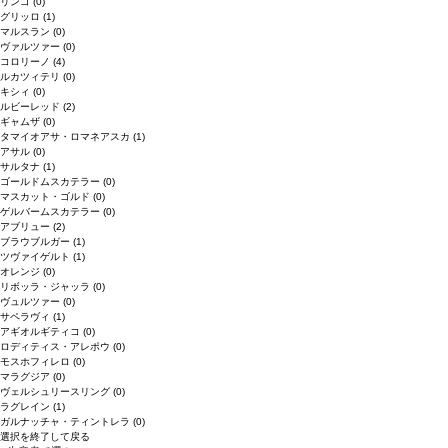
リンゴ
(0)
グリッロ
(1)
マルスラン
(0)
ヴァルツァー
(0)
コロリーノ
(4)
ルカツィテリ
(0)
キシィ
(0)
ルビーレッド
(2)
ギャムザ
(0)
タマイオアサ・ロマネアスカ
(1)
アサル
(0)
サルタナ
(1)
ゴールドムスカテラー
(0)
マスカット・ゴルド
(0)
ゲルバームスカテラー
(0)
アブリュー
(2)
ブラウブルガー
(1)
ツヴァイゲルト
(1)
オレンジ
(0)
リボッラ・ジャッラ
(0)
ヴュルツァー
(0)
サペラヴィ
(1)
アギオルギティコ
(0)
ロディティス・アレポウ
(0)
モスホフィレロ
(0)
マラグジア
(0)
ヴェルシュリースリング
(0)
ラグレイン
(1)
ガルナッチャ・ティントレラ
(0)
選択を終了して戻る