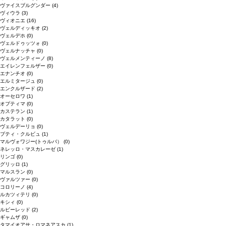
ヴァイスブルグンダー
(4)
ヴィウラ
(3)
ヴィオニエ
(16)
ヴェルディッキオ
(2)
ヴェルデホ
(0)
ヴェルドゥッツォ
(0)
ヴェルナッチャ
(0)
ヴェルメンティーノ
(8)
エイレンフェルザー
(0)
エナンチオ
(0)
エルミタージュ
(0)
エンクルザード
(2)
オーセロワ
(1)
オプティマ
(0)
カステラン
(1)
カタラット
(0)
ヴェルデーリョ
(0)
プティ・クルビュ
(1)
マルヴォワジー(トゥルバ）
(0)
ネレッロ・マスカレーゼ
(1)
リンゴ
(0)
グリッロ
(1)
マルスラン
(0)
ヴァルツァー
(0)
コロリーノ
(4)
ルカツィテリ
(0)
キシィ
(0)
ルビーレッド
(2)
ギャムザ
(0)
タマイオアサ・ロマネアスカ
(1)