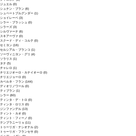
ジュエル
(0)
シュナン・ブラン
(6)
シュペートブルグンダー
(1)
ショイレーベ
(3)
シラー・ブラッシュ
(0)
シラーズ
(3)
シルヴァーナ
(6)
スキアーヴァ
(0)
スクード・ディ・コルテ
(0)
セミヨン
(16)
セルシアル・ブランコ
(1)
ソーヴィニヨン・グリ
(4)
ソラリス
(1)
タナ
(5)
チャレロ
(1)
チリエジオーロ・カナイオーロ
(0)
チリエジョーロ
(0)
カベルネ・フラン
(144)
ディオリノワール
(0)
ティブラン
(1)
シラー
(60)
ティンタ・デ・トロ
(0)
ティンタ・ロリス
(0)
ジンファンデル
(13)
ティント・カオ
(0)
ティント・フィーノ
(0)
テンプラニーリョ
(11)
トゥーリガ・ナシオナル
(2)
トゥーリガ・フランセサ
(0)