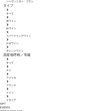
ソーヴィニヨン・ブラン
タイプ
すべて
赤ワイン
白ワイン
スパークリングワイン
ロゼワイン
オレンジワイン
原産地呼称／等級
すべて
チリ
アメリカ
フランス
ドイツ
イタリア
GIFT
EVENTS