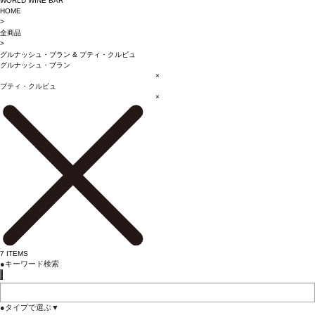
WORLD WINE BAR
HOME
>
全商品
>
グルナッシュ・ブラン
&
プティ・クルビュ
グルナッシュ・ブラン
×
プティ・クルビュ
×
7
ITEMS
●
キーワード検索
●
タイプで選ぶ
▼