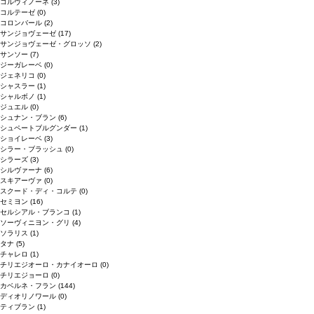
コルヴィノーネ
(3)
コルテーゼ
(0)
コロンバール
(2)
サンジョヴェーゼ
(17)
サンジョヴェーゼ・グロッソ
(2)
サンソー
(7)
ジーガレーベ
(0)
ジェネリコ
(0)
シャスラー
(1)
シャルボノ
(1)
ジュエル
(0)
シュナン・ブラン
(6)
シュペートブルグンダー
(1)
ショイレーベ
(3)
シラー・ブラッシュ
(0)
シラーズ
(3)
シルヴァーナ
(6)
スキアーヴァ
(0)
スクード・ディ・コルテ
(0)
セミヨン
(16)
セルシアル・ブランコ
(1)
ソーヴィニヨン・グリ
(4)
ソラリス
(1)
タナ
(5)
チャレロ
(1)
チリエジオーロ・カナイオーロ
(0)
チリエジョーロ
(0)
カベルネ・フラン
(144)
ディオリノワール
(0)
ティブラン
(1)