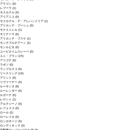
アラゴン
(0)
レブーラ
(1)
モスカテル
(0)
アリアニコ
(0)
モスカテル・デ・アレハンドリア
(1)
アリカンテ・ブーシェ
(0)
モナストレル
(1)
モリナーラ
(0)
アリカンテ・ブスケ
(1)
モンテプルチアーノ
(2)
モンルビオ
(0)
ユービロイムスレーベ
(0)
ユニ・ブラン
(15)
アリゴテ
(0)
ラボソ
(0)
ランブルスコ
(0)
リースリング
(19)
アリント
(0)
リヴァーナー
(0)
ルーサンヌ
(8)
ルーレンダー
(0)
ルガーナ
(0)
レゲント
(1)
アルテジーノ
(0)
レフォスコ
(0)
ロール
(2)
ローレイロ
(0)
ロンガネージ
(0)
ロンディネッラ
(3)
交配種マンゾーニ13.0.25
(0)