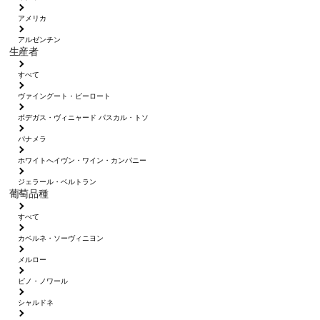
アメリカ
アルゼンチン
生産者
すべて
ヴァイングート・ピーロート
ボデガス・ヴィニャード パスカル・トソ
パナメラ
ホワイトへイヴン・ワイン・カンパニー
ジェラール・ベルトラン
葡萄品種
すべて
カベルネ・ソーヴィニヨン
メルロー
ピノ・ノワール
シャルドネ