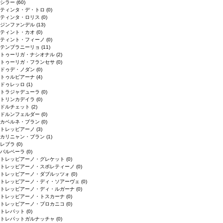
シラー
(60)
ティンタ・デ・トロ
(0)
ティンタ・ロリス
(0)
ジンファンデル
(13)
ティント・カオ
(0)
ティント・フィーノ
(0)
テンプラニーリョ
(11)
トゥーリガ・ナシオナル
(2)
トゥーリガ・フランセサ
(0)
ドゥデ・ノダン
(0)
トゥルビアーナ
(4)
ドゥレッロ
(1)
トラジャデューラ
(0)
トリンカデイラ
(0)
ドルチェット
(2)
ドルンフェルダー
(0)
カベルネ・ブラン
(0)
トレッビアーノ
(3)
カリニャン・ブラン
(1)
レブラ
(0)
バルベーラ
(0)
トレッビアーノ・グレケット
(0)
トレッビアーノ・スポレティーノ
(0)
トレッビアーノ・ダブルッツォ
(0)
トレッビアーノ・ディ・ソアーヴェ
(0)
トレッビアーノ・ディ・ルガーナ
(0)
トレッビアーノ・トスカーナ
(0)
トレッビアーノ・プロカニコ
(0)
トレパット
(0)
トレパットガルナッチャ
(0)