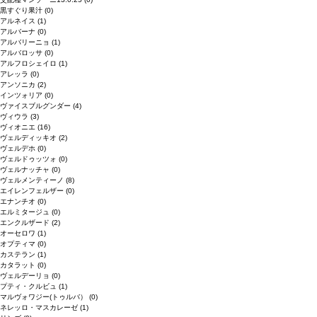
黒すぐり果汁
(0)
アルネイス
(1)
アルバーナ
(0)
アルバリーニョ
(1)
アルバロッサ
(0)
アルフロシェイロ
(1)
アレッラ
(0)
アンソニカ
(2)
インツォリア
(0)
ヴァイスブルグンダー
(4)
ヴィウラ
(3)
ヴィオニエ
(16)
ヴェルディッキオ
(2)
ヴェルデホ
(0)
ヴェルドゥッツォ
(0)
ヴェルナッチャ
(0)
ヴェルメンティーノ
(8)
エイレンフェルザー
(0)
エナンチオ
(0)
エルミタージュ
(0)
エンクルザード
(2)
オーセロワ
(1)
オプティマ
(0)
カステラン
(1)
カタラット
(0)
ヴェルデーリョ
(0)
プティ・クルビュ
(1)
マルヴォワジー(トゥルバ）
(0)
ネレッロ・マスカレーゼ
(1)