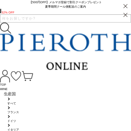
【500円OFF】メルマガ登録で割引クーポンプレゼント
夏季期間クール便配送のご案内
32% OFF
TOP
WINE
生産国
すべて
フランス
ドイツ
イタリア