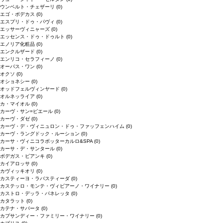
ウンベルト・チェザーリ
(0)
エゴ・ボデカス
(0)
エスプリ・ドゥ・パヴィ
(0)
エッサーヴィニャーズ
(0)
エッセンス・ドゥ・ドゥルト
(0)
エノリア化粧品
(0)
エンクルザード
(0)
エンリコ・セラフィーノ
(0)
オーパス・ワン
(0)
オクソ
(0)
オショネシー
(0)
オッドフェルヴィンヤード
(0)
オルネッライア
(0)
カ・マイオル
(0)
カーヴ・サン=ピエール
(0)
カーヴ・ダゼ
(0)
カーヴ・デ・ヴィニュロン・ドゥ・ファッフェンハイム
(0)
カーヴ・ラングドック・ルーション
(0)
カーサ・ヴィニコラボッターカルロ&SPA
(0)
カーサ・デ・サンタール
(0)
ボデガス・ビアンキ
(0)
カイアロッサ
(0)
カヴィッキオリ
(0)
カスティーヨ・ラバスティーダ
(0)
カステッロ・モンテ・ヴィビアーノ・ワイナリー
(0)
カストロ・デッラ・パネレッタ
(0)
カタラット
(0)
カテナ・サパータ
(0)
カプサンディー・ファミリー・ワイナリー
(0)