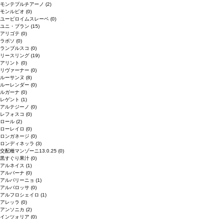
モンテプルチアーノ
(2)
モンルビオ
(0)
ユービロイムスレーベ
(0)
ユニ・ブラン
(15)
アリゴテ
(0)
ラボソ
(0)
ランブルスコ
(0)
リースリング
(19)
アリント
(0)
リヴァーナー
(0)
ルーサンヌ
(8)
ルーレンダー
(0)
ルガーナ
(0)
レゲント
(1)
アルテジーノ
(0)
レフォスコ
(0)
ロール
(2)
ローレイロ
(0)
ロンガネージ
(0)
ロンディネッラ
(3)
交配種マンゾーニ13.0.25
(0)
黒すぐり果汁
(0)
アルネイス
(1)
アルバーナ
(0)
アルバリーニョ
(1)
アルバロッサ
(0)
アルフロシェイロ
(1)
アレッラ
(0)
アンソニカ
(2)
インツォリア
(0)