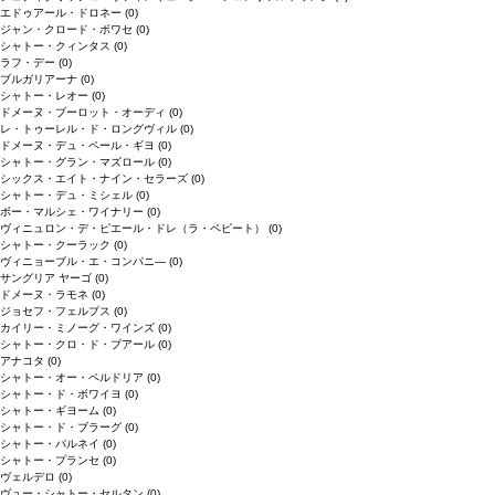
エドゥアール・ドロネー
(0)
ジャン・クロード・ボワセ
(0)
シャトー・クィンタス
(0)
ラフ・デー
(0)
ブルガリアーナ
(0)
シャトー・レオー
(0)
ドメーヌ・ブーロット・オーディ
(0)
レ・トゥーレル・ド・ロングヴィル
(0)
ドメーヌ・デュ・ペール・ギヨ
(0)
シャトー・グラン・マズロール
(0)
シックス・エイト・ナイン・セラーズ
(0)
シャトー・デュ・ミシェル
(0)
ボー・マルシェ・ワイナリー
(0)
ヴィニュロン・デ・ピエール・ドレ（ラ・ペピート）
(0)
シャトー・クーラック
(0)
ヴィニョーブル・エ・コンパニ―
(0)
サングリア ヤーゴ
(0)
ドメーヌ・ラモネ
(0)
ジョセフ・フェルプス
(0)
カイリー・ミノーグ・ワインズ
(0)
シャトー・クロ・ド・ブアール
(0)
アナコタ
(0)
シャトー・オー・ペルドリア
(0)
シャトー・ド・ボワイヨ
(0)
シャトー・ギヨーム
(0)
シャトー・ド・ブラーグ
(0)
シャトー・パルネイ
(0)
シャトー・プランセ
(0)
ヴェルデロ
(0)
ヴュー・シャトー・セルタン
(0)