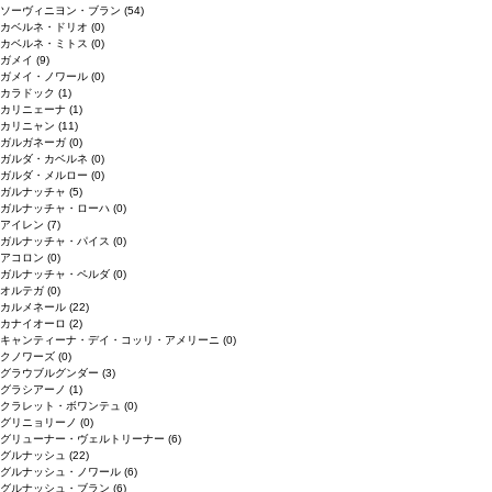
ソーヴィニヨン・ブラン
(54)
カベルネ・ドリオ
(0)
カベルネ・ミトス
(0)
ガメイ
(9)
ガメイ・ノワール
(0)
カラドック
(1)
カリニェーナ
(1)
カリニャン
(11)
ガルガネーガ
(0)
ガルダ・カベルネ
(0)
ガルダ・メルロー
(0)
ガルナッチャ
(5)
ガルナッチャ・ローハ
(0)
アイレン
(7)
ガルナッチャ・パイス
(0)
アコロン
(0)
ガルナッチャ・ペルダ
(0)
オルテガ
(0)
カルメネール
(22)
カナイオーロ
(2)
キャンティーナ・デイ・コッリ・アメリーニ
(0)
クノワーズ
(0)
グラウブルグンダー
(3)
グラシアーノ
(1)
クラレット・ボワンテュ
(0)
グリニョリーノ
(0)
グリューナー・ヴェルトリーナー
(6)
グルナッシュ
(22)
グルナッシュ・ノワール
(6)
グルナッシュ・ブラン
(6)