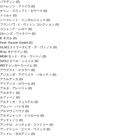
パラディン
(0)
ローレンツ・ファイヴ
(0)
オリン・スウィフト・セラーズ
(0)
ドゥルト
(0)
シークレット・インダルジェンス
(0)
フランソワ・L・ヴィトン コレクション
(0)
コニャック・レロー
(0)
14ハンズ・ワイナリー
(0)
E.ギガル
(0)
Ferd. Pieroth GmbH
(0)
GLMエストラーテヒヤ・デ・ヴィノス
(0)
M by モナヴァン
(0)
MGM モンド・デル・ヴィーノ
(0)
SASピエール・シェニエ
(0)
WGテゥンガースハイム
(0)
アウグスト・ケスラー
(0)
アジエンダ・アグリコラ・パセッティ
(0)
アラルディカ
(0)
アリアンス・ロワール
(0)
アルタ・アレーリャ
(0)
アルタディ
(0)
ルフィーノ
(0)
アルティガ・フュステル
(0)
アルノー・バイヨ
(0)
アルマヴィーヴァ
(0)
アルマニャック・ドゥロール
(0)
アンティノリ
(0)
アンテロ・メンチェタ・ファミリー
(0)
アンドリュー・ピース・ワインズ
(0)
アンドレ・ボロディン
(0)