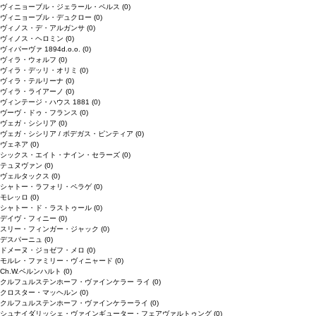
ヴィニョーブル・ジェラール・ペルス
(0)
ヴィニョーブル・デュクロー
(0)
ヴィノス・デ・アルガンサ
(0)
ヴィノス・ヘロミン
(0)
ヴィパーヴァ 1894d.o.o.
(0)
ヴィラ・ウォルフ
(0)
ヴィラ・デッリ・オリミ
(0)
ヴィラ・テルリーナ
(0)
ヴィラ・ライアーノ
(0)
ヴィンテージ・ハウス 1881
(0)
ヴーヴ・ドゥ・フランス
(0)
ヴェガ・シシリア
(0)
ヴェガ・シシリア / ボデガス・ピンティア
(0)
ヴェネア
(0)
シックス・エイト・ナイン・セラーズ
(0)
テュヌヴァン
(0)
ヴェルタックス
(0)
シャトー・ラフォリ・ペラゲ
(0)
モレッロ
(0)
シャトー・ド・ラストゥール
(0)
デイヴ・フィニー
(0)
スリー・フィンガー・ジャック
(0)
デスパーニュ
(0)
ドメーヌ・ジョゼフ・メロ
(0)
モルレ・ファミリー・ヴィニャード
(0)
Ch.W.ベルンハルト
(0)
クルフュルステンホーフ・ヴァインケラー ライ
(0)
クロスター・マッヘルン
(0)
クルフュルステンホーフ・ヴァインケラーライ
(0)
シュナイダリッシェ・ヴァインギューター・フェアヴァルトゥング
(0)