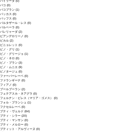
バイラーダ
(0)
バコ
(0)
バコブラン
(1)
バッカス
(0)
バッフス
(0)
バルタザール・レス
(0)
バルベーラ
(0)
パレリャーダ
(2)
ピアンデロリーノ
(0)
ビカル
(2)
ピニョレット
(0)
ピノ・グリ
(1)
ピノ・グリージョ
(1)
ピノ・ネロ
(0)
ピノ・ブラン
(3)
ピノ・ムニエ
(9)
ピノタージュ
(0)
ファーバーレーベ
(0)
ファランギーナ
(0)
フィアノ
(0)
ブールブーラン
(2)
フェテアスカ・ネアグラ
(0)
フェルナン・ピレス（マリア・ゴメス）
(0)
フォル・ブランシュ
(1)
フクセルレーベ
(0)
プティ・ヴェルド
(64)
プティ・シラー
(20)
プティ・マンサン
(0)
プティ・メルロー
(0)
プティット・アルヴィーヌ
(0)