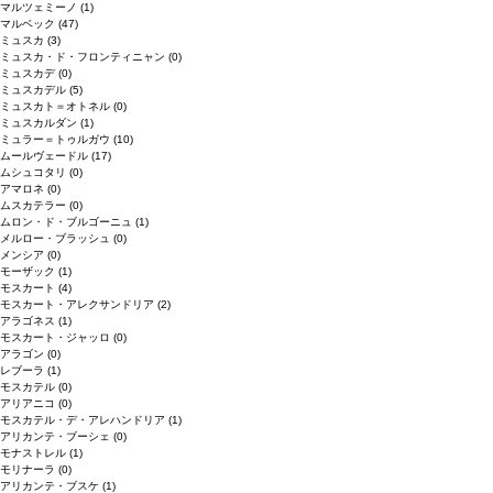
マルツェミーノ
(1)
マルベック
(47)
ミュスカ
(3)
ミュスカ・ド・フロンティニャン
(0)
ミュスカデ
(0)
ミュスカデル
(5)
ミュスカト＝オトネル
(0)
ミュスカルダン
(1)
ミュラー＝トゥルガウ
(10)
ムールヴェードル
(17)
ムシュコタリ
(0)
アマロネ
(0)
ムスカテラー
(0)
ムロン・ド・ブルゴーニュ
(1)
メルロー・ブラッシュ
(0)
メンシア
(0)
モーザック
(1)
モスカート
(4)
モスカート・アレクサンドリア
(2)
アラゴネス
(1)
モスカート・ジャッロ
(0)
アラゴン
(0)
レブーラ
(1)
モスカテル
(0)
アリアニコ
(0)
モスカテル・デ・アレハンドリア
(1)
アリカンテ・ブーシェ
(0)
モナストレル
(1)
モリナーラ
(0)
アリカンテ・ブスケ
(1)