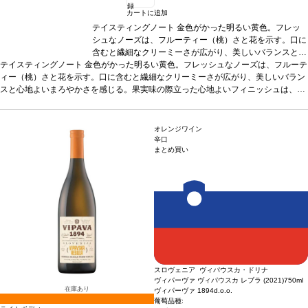
録
カートに追加
テイスティングノート
金色がかった明るい黄色。フレッ
シュなノーズは、フルーティー（桃）さと花を示す。口に
含むと繊細なクリーミーさが広がり、美しいバランスと心
テイスティングノート
金色がかった明るい黄色。フレッシュなノーズは、フルーテ
地よいまろやかさを感じる。果実味の際立った心地よいフ
ィー（桃）さと花を示す。口に含むと繊細なクリーミーさが広がり、美しいバラン
ィニッシュは、ほのかなバターやトーストを伴う。
合う
スと心地よいまろやかさを感じる。果実味の際立った心地よいフィニッシュは、ほ
料理
カクテルやアペリティフに最適
葡萄品種
ユニ・ブラ
のかなバターやトーストを伴う。
ン、コロンバール、ソーヴィニヨン・ブラン
合う料理
カクテルやアペリティフに最適
葡萄品
種
ユニ・ブラン、コロンバール、ソーヴィニヨン・ブラン
オレンジワイン
辛口
まとめ買い
スロヴェニア ヴィパウスカ・ドリナ
ヴィパーヴァ ヴィパウスカ レブラ (2021)
750ml
在庫あり
ヴィパーヴァ 1894d.o.o.
3
葡萄品種: