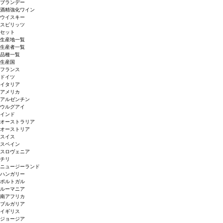
ブランデー
酒精強化ワイン
ウイスキー
スピリッツ
セット
生産地一覧
生産者一覧
品種一覧
生産国
フランス
ドイツ
イタリア
アメリカ
アルゼンチン
ウルグアイ
インド
オーストラリア
オーストリア
スイス
スペイン
スロヴェニア
チリ
ニュージーランド
ハンガリー
ポルトガル
ルーマニア
南アフリカ
ブルガリア
イギリス
ジョージア