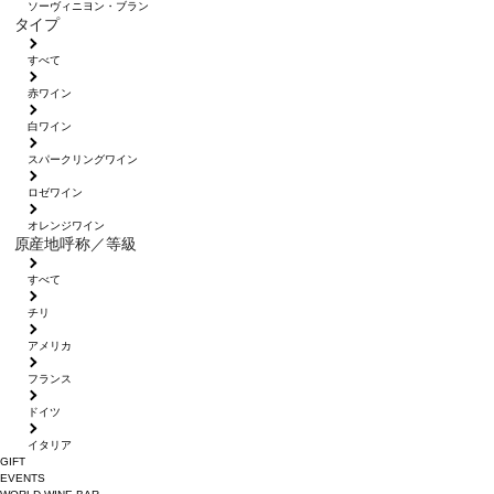
ソーヴィニヨン・ブラン
タイプ
すべて
赤ワイン
白ワイン
スパークリングワイン
ロゼワイン
オレンジワイン
原産地呼称／等級
すべて
チリ
アメリカ
フランス
ドイツ
イタリア
GIFT
EVENTS