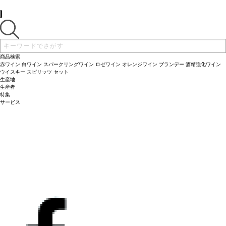
完璧なバランスによって支えられている。花の滑らかな風味はフィニッシュへと続
ス、リンゴや卵とアキテーヌのキャビア、甘辛くスパイシーなエビや生魚のアジア
き、ほのかな胡椒は食事のお供に最適。
ン料理と好相性。
葡萄品種
グロ・マンサン、コロンバール、ユニ・ブラン
商品検索
赤ワイン
白ワイン
スパークリングワイン
ロゼワイン
オレンジワイン
ブランデー
酒精強化ワイン
ウイスキー
スピリッツ
セット
生産地
生産者
特集
サービス