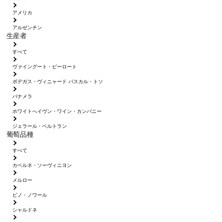
アメリカ
アルゼンチン
生産者
すべて
ヴァイングート・ピーロート
ボデガス・ヴィニャード パスカル・トソ
パナメラ
ホワイトへイヴン・ワイン・カンパニー
ジェラール・ベルトラン
葡萄品種
すべて
カベルネ・ソーヴィニヨン
メルロー
ピノ・ノワール
シャルドネ