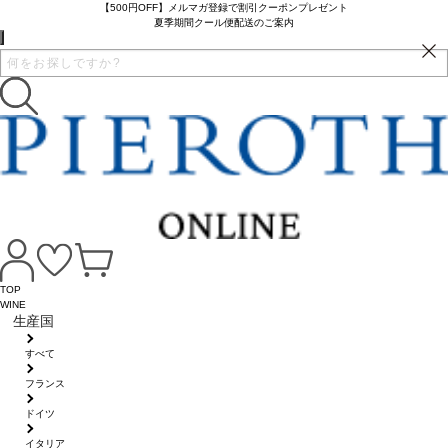
【500円OFF】メルマガ登録で割引クーポンプレゼント
夏季期間クール便配送のご案内
TOP
WINE
生産国
すべて
フランス
ドイツ
イタリア