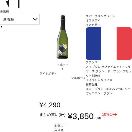
表示順
スパークリングワイン
新着順
オフドライ
まとめ買い
▼
フランス
在庫あり
メイブルム ラファイエット・フラ
1
ワーズ ブラン・ド・ブラン ブリュ
ライトボディ
ット
750ml
フルボディ
メイブルム＆フィス
葡萄品種:
ユニ・ブラン, コロンバール, ソー
ヴィニヨン・ブラン
¥4,290
¥3,850
まとめ買い(6+)
10%OFF
/ 1本
お気に
入り登