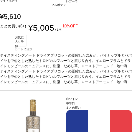
ライトボディ
レブーラ
フルボディ
¥5,610
¥5,005
まとめ買い(6+)
10%OFF
/ 1本
お気に
入り登
録
カートに追加
テイスティングノート
ドライアプリコットの凝縮した含みが、パイナップルとパパ
イヤを中心とした熟したトロピカルフルーツと混じり合う。イエロープラムとドラ
イレモンピールのニュアンスに、樹脂、なめし革、ローストアーモンド、地中海産
ドライハーブ、ポプリのニュアンスが加わる。バニラとオールスパイスの余韻が背
テイスティングノート
ドライアプリコットの凝縮した含みが、パイナップルとパパ
景に漂い、バターのようなアロマが全体を引き締めている。
イヤを中心とした熟したトロピカルフルーツと混じり合う。イエロープラムとドラ
合う料理
鶏肉や豚肉
料理、魚料理（サーモン、マグロ）、山羊のチーズなどと好相性。
イレモンピールのニュアンスに、樹脂、なめし革、ローストアーモンド、地中海産
葡萄品種
レブ
ラ
ドライハーブ、ポプリのニュアンスが加わる。バニラとオールスパイスの余韻が背
*本ヴィンテージが在庫切れの場合、在庫があり価格が同様の場合は自動的に次
のヴィンテージに変更されます、ご了承ください。
景に漂い、バターのようなアロマが全体を引き締めている。
合う料理
鶏肉や豚肉
料理、魚料理（サーモン、マグロ）、山羊のチーズなどと好相性。
葡萄品種
レブ
白ワイン
ラ
*本ヴィンテージが在庫切れの場合、在庫があり価格が同様の場合は自動的に次
中辛口
まとめ買い
のヴィンテージに変更されます、ご了承ください。