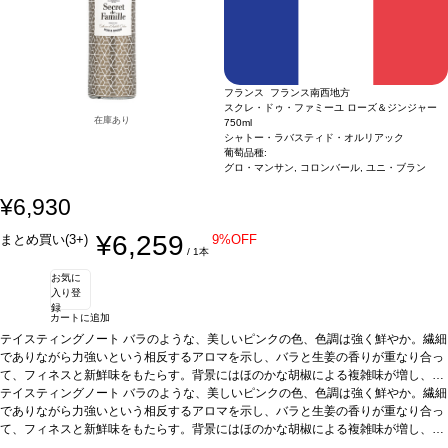
フランス フランス南西地方
スクレ・ドゥ・ファミーユ ローズ＆ジンジャー
在庫あり
750ml
シャトー・ラバスティド・オルリアック
葡萄品種:
グロ・マンサン, コロンバール, ユニ・ブラン
¥6,930
¥6,259
まとめ買い(3+)
9%OFF
/ 1本
お気に
入り登
録
カートに追加
テイスティングノート
バラのような、美しいピンクの色、色調は強く鮮やか。繊細
でありながら力強いという相反するアロマを示し、バラと生姜の香りが重なり合っ
て、フィネスと新鮮味をもたらす。背景にはほのかな胡椒による複雑味が増し、嗅
覚を満たす。口に含むと、芳醇な味わい、豊かなアロマがリカーとフレッシュさの
合う料理
テイスティングノート
食前酒として。柑橘類や甘酸っぱいエビの前菜、サーモンとタルタルソー
バラのような、美しいピンクの色、色調は強く鮮やか。繊細
完璧なバランスによって支えられている。花の滑らかな風味はフィニッシュへと続
ス、リンゴや卵とアキテーヌのキャビア、甘辛くスパイシーなエビや生魚のアジア
でありながら力強いという相反するアロマを示し、バラと生姜の香りが重なり合っ
き、ほのかな胡椒は食事のお供に最適。
ン料理と好相性。
て、フィネスと新鮮味をもたらす。背景にはほのかな胡椒による複雑味が増し、嗅
葡萄品種
覚を満たす。口に含むと、芳醇な味わい、豊かなアロマがリカーとフレッシュさの
合う料理
グロ・マンサン、コロンバール、ユニ・ブラン
食前酒として。柑橘類や甘酸っぱいエビの前菜、サーモンとタルタルソー