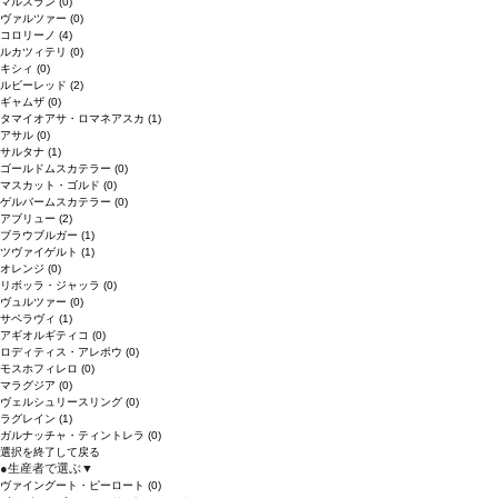
マルスラン
(0)
ヴァルツァー
(0)
コロリーノ
(4)
ルカツィテリ
(0)
キシィ
(0)
ルビーレッド
(2)
ギャムザ
(0)
タマイオアサ・ロマネアスカ
(1)
アサル
(0)
サルタナ
(1)
ゴールドムスカテラー
(0)
マスカット・ゴルド
(0)
ゲルバームスカテラー
(0)
アブリュー
(2)
ブラウブルガー
(1)
ツヴァイゲルト
(1)
オレンジ
(0)
リボッラ・ジャッラ
(0)
ヴュルツァー
(0)
サペラヴィ
(1)
アギオルギティコ
(0)
ロディティス・アレポウ
(0)
モスホフィレロ
(0)
マラグジア
(0)
ヴェルシュリースリング
(0)
ラグレイン
(1)
ガルナッチャ・ティントレラ
(0)
選択を終了して戻る
●
生産者で選ぶ
▼
ヴァイングート・ピーロート
(0)