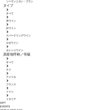
ソーヴィニヨン・ブラン
タイプ
すべて
赤ワイン
白ワイン
スパークリングワイン
ロゼワイン
オレンジワイン
原産地呼称／等級
すべて
チリ
アメリカ
フランス
ドイツ
イタリア
GIFT
EVENTS