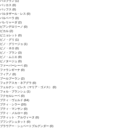
バコブラン
(1)
バッカス
(0)
バッフス
(0)
バルタザール・レス
(0)
バルベーラ
(0)
パレリャーダ
(2)
ピアンデロリーノ
(0)
ビカル
(2)
ピニョレット
(0)
ピノ・グリ
(1)
ピノ・グリージョ
(1)
ピノ・ネロ
(0)
ピノ・ブラン
(3)
ピノ・ムニエ
(9)
ピノタージュ
(0)
ファーバーレーベ
(0)
ファランギーナ
(0)
フィアノ
(0)
ブールブーラン
(2)
フェテアスカ・ネアグラ
(0)
フェルナン・ピレス（マリア・ゴメス）
(0)
フォル・ブランシュ
(1)
フクセルレーベ
(0)
プティ・ヴェルド
(64)
プティ・シラー
(20)
プティ・マンサン
(0)
プティ・メルロー
(0)
プティット・アルヴィーヌ
(0)
プフングシュタット
(0)
ブラウアー・シュペートブルグンダー
(0)