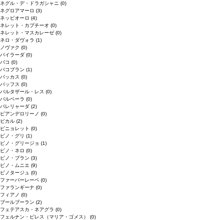
ネグル・デ・ドラガシャニ
(0)
ネグロアマーロ
(3)
ネッビオーロ
(4)
ネレット・カプチーオ
(0)
ネレット・マスカレーゼ
(0)
ネロ・ダヴォラ
(1)
ノヴァク
(0)
バイラーダ
(0)
バコ
(0)
バコブラン
(1)
バッカス
(0)
バッフス
(0)
バルタザール・レス
(0)
バルベーラ
(0)
パレリャーダ
(2)
ピアンデロリーノ
(0)
ビカル
(2)
ピニョレット
(0)
ピノ・グリ
(1)
ピノ・グリージョ
(1)
ピノ・ネロ
(0)
ピノ・ブラン
(3)
ピノ・ムニエ
(9)
ピノタージュ
(0)
ファーバーレーベ
(0)
ファランギーナ
(0)
フィアノ
(0)
ブールブーラン
(2)
フェテアスカ・ネアグラ
(0)
フェルナン・ピレス（マリア・ゴメス）
(0)