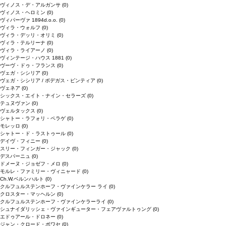
ヴィノス・デ・アルガンサ
(0)
ヴィノス・ヘロミン
(0)
ヴィパーヴァ 1894d.o.o.
(0)
ヴィラ・ウォルフ
(0)
ヴィラ・デッリ・オリミ
(0)
ヴィラ・テルリーナ
(0)
ヴィラ・ライアーノ
(0)
ヴィンテージ・ハウス 1881
(0)
ヴーヴ・ドゥ・フランス
(0)
ヴェガ・シシリア
(0)
ヴェガ・シシリア / ボデガス・ピンティア
(0)
ヴェネア
(0)
シックス・エイト・ナイン・セラーズ
(0)
テュヌヴァン
(0)
ヴェルタックス
(0)
シャトー・ラフォリ・ペラゲ
(0)
モレッロ
(0)
シャトー・ド・ラストゥール
(0)
デイヴ・フィニー
(0)
スリー・フィンガー・ジャック
(0)
デスパーニュ
(0)
ドメーヌ・ジョゼフ・メロ
(0)
モルレ・ファミリー・ヴィニャード
(0)
Ch.W.ベルンハルト
(0)
クルフュルステンホーフ・ヴァインケラー ライ
(0)
クロスター・マッヘルン
(0)
クルフュルステンホーフ・ヴァインケラーライ
(0)
シュナイダリッシェ・ヴァインギューター・フェアヴァルトゥング
(0)
エドゥアール・ドロネー
(0)
ジャン・クロード・ボワセ
(0)