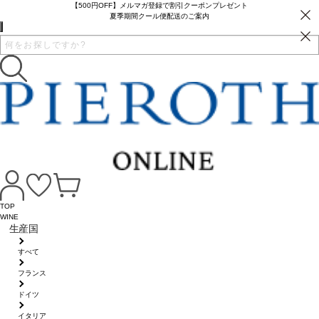
【500円OFF】メルマガ登録で割引クーポンプレゼント
夏季期間クール便配送のご案内
TOP
WINE
生産国
すべて
フランス
ドイツ
イタリア