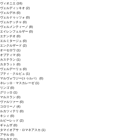
ヴィオニエ
(16)
ヴェルディッキオ
(2)
ヴェルデホ
(0)
ヴェルドゥッツォ
(0)
ヴェルナッチャ
(0)
ヴェルメンティーノ
(8)
エイレンフェルザー
(0)
エナンチオ
(0)
エルミタージュ
(0)
エンクルザード
(2)
オーセロワ
(1)
オプティマ
(0)
カステラン
(1)
カタラット
(0)
ヴェルデーリョ
(0)
プティ・クルビュ
(1)
マルヴォワジー(トゥルバ）
(0)
ネレッロ・マスカレーゼ
(1)
リンゴ
(0)
グリッロ
(1)
マルスラン
(0)
ヴァルツァー
(0)
コロリーノ
(4)
ルカツィテリ
(0)
キシィ
(0)
ルビーレッド
(2)
ギャムザ
(0)
タマイオアサ・ロマネアスカ
(1)
アサル
(0)
サルタナ
(1)