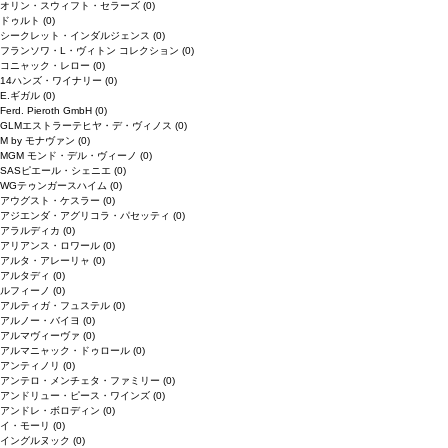
オリン・スウィフト・セラーズ
(0)
ドゥルト
(0)
シークレット・インダルジェンス
(0)
フランソワ・L・ヴィトン コレクション
(0)
コニャック・レロー
(0)
14ハンズ・ワイナリー
(0)
E.ギガル
(0)
Ferd. Pieroth GmbH
(0)
GLMエストラーテヒヤ・デ・ヴィノス
(0)
M by モナヴァン
(0)
MGM モンド・デル・ヴィーノ
(0)
SASピエール・シェニエ
(0)
WGテゥンガースハイム
(0)
アウグスト・ケスラー
(0)
アジエンダ・アグリコラ・パセッティ
(0)
アラルディカ
(0)
アリアンス・ロワール
(0)
アルタ・アレーリャ
(0)
アルタディ
(0)
ルフィーノ
(0)
アルティガ・フュステル
(0)
アルノー・バイヨ
(0)
アルマヴィーヴァ
(0)
アルマニャック・ドゥロール
(0)
アンティノリ
(0)
アンテロ・メンチェタ・ファミリー
(0)
アンドリュー・ピース・ワインズ
(0)
アンドレ・ボロディン
(0)
イ・モーリ
(0)
イングルヌック
(0)