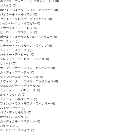
ボデガス・ヴィニャード パスカル・トソ
(0)
パナメラ
(0)
ホワイトへイヴン・ワイン・カンパニー
(0)
ジェラール・ベルトラン
(0)
セコイア・グロウヴ・ヴィニヤード
(0)
シャンパーニュ・ボワゼル
(0)
メナージュ・ア・トロワ
(0)
ピーロート・エステート
(0)
ボール・フォーラス&フェア・アラニー
(0)
ブッチェラ
(0)
リチャード・ハミルトン・ワインズ
(0)
シャトー・クラーク
(0)
シャトー・デ・ローレ
(0)
フレシャス・デ・ロス・アンデス
(0)
リマペレ
(0)
ザ・プリズナー・ワイン・カンパニー
(0)
カ・ディ・フラーティ
(0)
シャンパーニュ・テタンジェ
(0)
ナヴィゲーター・ワイン・コレクション
(0)
シュロスグート・ディール
(0)
ドメーヌ・ド・バロナーク
(0)
ルイ・マックス
(0)
ドメーヌ・ベルターニャ
(0)
フィンカ・ラス・モラス・ワイナリー
(0)
ハイツ・セラー
(0)
パゴ・デ・サルサス
(0)
オヴェハ・ネグラ
(0)
カーディナル・エステート
(0)
パラディン
(0)
ローレンツ・ファイヴ
(0)