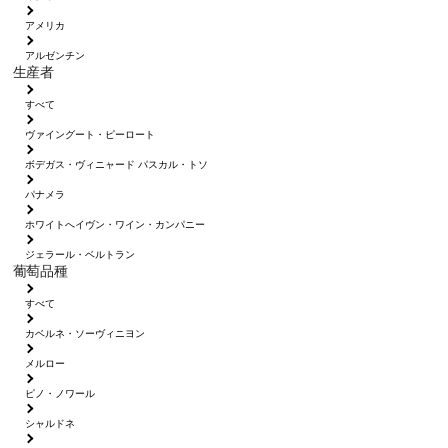
アメリカ
アルゼンチン
生産者
すべて
ヴァイングート・ピーロート
ボデガス・ヴィニャード パスカル・トソ
パナメラ
ホワイトへイヴン・ワイン・カンパニー
ジェラール・ベルトラン
葡萄品種
すべて
カベルネ・ソーヴィニヨン
メルロー
ピノ・ノワール
シャルドネ