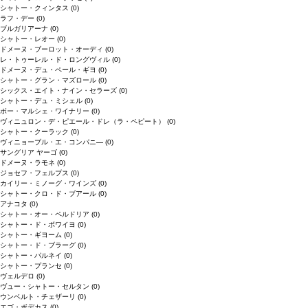
シャトー・クィンタス
(0)
ラフ・デー
(0)
ブルガリアーナ
(0)
シャトー・レオー
(0)
ドメーヌ・ブーロット・オーディ
(0)
レ・トゥーレル・ド・ロングヴィル
(0)
ドメーヌ・デュ・ペール・ギヨ
(0)
シャトー・グラン・マズロール
(0)
シックス・エイト・ナイン・セラーズ
(0)
シャトー・デュ・ミシェル
(0)
ボー・マルシェ・ワイナリー
(0)
ヴィニュロン・デ・ピエール・ドレ（ラ・ペピート）
(0)
シャトー・クーラック
(0)
ヴィニョーブル・エ・コンパニ―
(0)
サングリア ヤーゴ
(0)
ドメーヌ・ラモネ
(0)
ジョセフ・フェルプス
(0)
カイリー・ミノーグ・ワインズ
(0)
シャトー・クロ・ド・ブアール
(0)
アナコタ
(0)
シャトー・オー・ペルドリア
(0)
シャトー・ド・ボワイヨ
(0)
シャトー・ギヨーム
(0)
シャトー・ド・ブラーグ
(0)
シャトー・パルネイ
(0)
シャトー・プランセ
(0)
ヴェルデロ
(0)
ヴュー・シャトー・セルタン
(0)
ウンベルト・チェザーリ
(0)
エゴ・ボデカス
(0)