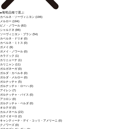
●
葡萄品種で選ぶ
カベルネ・ソーヴィニヨン
(196)
メルロー
(194)
ピノ・ノワール
(82)
シャルドネ
(96)
ソーヴィニヨン・ブラン
(54)
カベルネ・ドリオ
(0)
カベルネ・ミトス
(0)
ガメイ
(9)
ガメイ・ノワール
(0)
カラドック
(1)
カリニェーナ
(1)
カリニャン
(11)
ガルガネーガ
(0)
ガルダ・カベルネ
(0)
ガルダ・メルロー
(0)
ガルナッチャ
(5)
ガルナッチャ・ローハ
(0)
アイレン
(7)
ガルナッチャ・パイス
(0)
アコロン
(0)
ガルナッチャ・ペルダ
(0)
オルテガ
(0)
カルメネール
(22)
カナイオーロ
(2)
キャンティーナ・デイ・コッリ・アメリーニ
(0)
クノワーズ
(0)