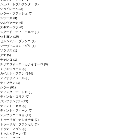
シュペートブルグンダー
(1)
ショイレーベ
(3)
シラー・ブラッシュ
(0)
シラーズ
(3)
シルヴァーナ
(6)
スキアーヴァ
(0)
スクード・ディ・コルテ
(0)
セミヨン
(16)
セルシアル・ブランコ
(1)
ソーヴィニヨン・グリ
(4)
ソラリス
(1)
タナ
(5)
チャレロ
(1)
チリエジオーロ・カナイオーロ
(0)
チリエジョーロ
(0)
カベルネ・フラン
(144)
ディオリノワール
(0)
ティブラン
(1)
シラー
(61)
ティンタ・デ・トロ
(0)
ティンタ・ロリス
(0)
ジンファンデル
(13)
ティント・カオ
(0)
ティント・フィーノ
(0)
テンプラニーリョ
(11)
トゥーリガ・ナシオナル
(2)
トゥーリガ・フランセサ
(0)
ドゥデ・ノダン
(0)
トゥルビアーナ
(4)