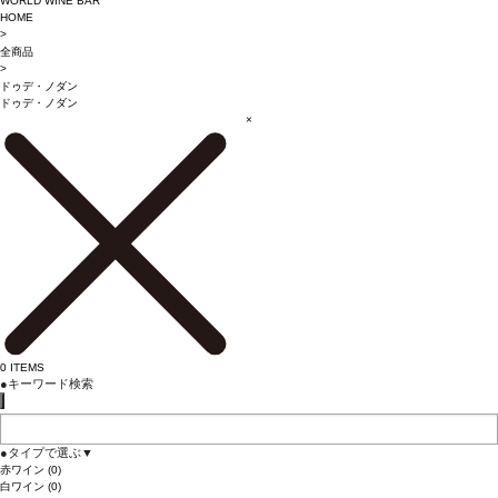
WORLD WINE BAR
HOME
>
全商品
>
ドゥデ・ノダン
ドゥデ・ノダン
×
0
ITEMS
●
キーワード検索
●
タイプで選ぶ
▼
赤ワイン
(0)
白ワイン
(0)