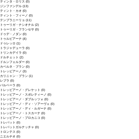
ティンタ・ロリス
(0)
ジンファンデル
(13)
ティント・カオ
(0)
ティント・フィーノ
(0)
テンプラニーリョ
(11)
トゥーリガ・ナシオナル
(2)
トゥーリガ・フランセサ
(0)
ドゥデ・ノダン
(0)
トゥルビアーナ
(4)
ドゥレッロ
(1)
トラジャデューラ
(0)
トリンカデイラ
(0)
ドルチェット
(2)
ドルンフェルダー
(0)
カベルネ・ブラン
(0)
トレッビアーノ
(3)
カリニャン・ブラン
(1)
レブラ
(0)
バルベーラ
(0)
トレッビアーノ・グレケット
(0)
トレッビアーノ・スポレティーノ
(0)
トレッビアーノ・ダブルッツォ
(0)
トレッビアーノ・ディ・ソアーヴェ
(0)
トレッビアーノ・ディ・ルガーナ
(0)
トレッビアーノ・トスカーナ
(0)
トレッビアーノ・プロカニコ
(0)
トレパット
(0)
トレパットガルナッチャ
(0)
トロンテス
(0)
ニエルチオ
(0)