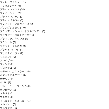
フォル・ブランシュ
(1)
フクセルレーベ
(0)
プティ・ヴェルド
(64)
プティ・シラー
(20)
プティ・マンサン
(0)
プティ・メルロー
(0)
プティット・アルヴィーヌ
(0)
プフングシュタット
(0)
ブラウアー・シュペートブルグンダー
(0)
ブラウアー・ポルトギーザー
(0)
ブラウフランキッシュ
(2)
ブラケット
(0)
ブラック・ミュスカ
(0)
ブラッドオレンジ
(0)
プリミティーヴォ
(2)
フルミント
(0)
フレイザ
(0)
ブレンド
(2)
プロセッコ
(0)
ポデーレ・カストラーニ
(0)
ボデガスアルタディ
(0)
ボナルダ
(0)
ボバル
(1)
ガルナッチャ・ブランカ
(0)
ボンビーノ
(0)
マカベオ
(2)
マズエロ
(0)
マスカット（ミュスカ）
(1)
マルヴァー
(0)
マルヴァジア
(2)