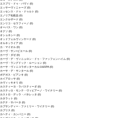
エスプリ・ドゥ・パヴィ
(0)
エッサーヴィニャーズ
(0)
エッセンス・ドゥ・ドゥルト
(0)
エノリア化粧品
(0)
エンクルザード
(0)
エンリコ・セラフィーノ
(0)
オーパス・ワン
(0)
オクソ
(0)
オショネシー
(0)
オッドフェルヴィンヤード
(0)
オルネッライア
(0)
カ・マイオル
(0)
カーヴ・サン=ピエール
(0)
カーヴ・ダゼ
(0)
カーヴ・デ・ヴィニュロン・ドゥ・ファッフェンハイム
(0)
カーヴ・ラングドック・ルーション
(0)
カーサ・ヴィニコラボッターカルロ&SPA
(0)
カーサ・デ・サンタール
(0)
ボデガス・ビアンキ
(0)
カイアロッサ
(0)
カヴィッキオリ
(0)
カスティーヨ・ラバスティーダ
(0)
カステッロ・モンテ・ヴィビアーノ・ワイナリー
(0)
カストロ・デッラ・パネレッタ
(0)
カタラット
(0)
カテナ・サパータ
(0)
カプサンディー・ファミリー・ワイナリー
(0)
カブリス
(0)
カヘティ・カンパニー
(0)