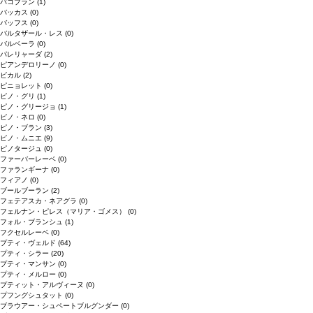
バコブラン
(1)
バッカス
(0)
バッフス
(0)
バルタザール・レス
(0)
バルベーラ
(0)
パレリャーダ
(2)
ピアンデロリーノ
(0)
ビカル
(2)
ピニョレット
(0)
ピノ・グリ
(1)
ピノ・グリージョ
(1)
ピノ・ネロ
(0)
ピノ・ブラン
(3)
ピノ・ムニエ
(9)
ピノタージュ
(0)
ファーバーレーベ
(0)
ファランギーナ
(0)
フィアノ
(0)
ブールブーラン
(2)
フェテアスカ・ネアグラ
(0)
フェルナン・ピレス（マリア・ゴメス）
(0)
フォル・ブランシュ
(1)
フクセルレーベ
(0)
プティ・ヴェルド
(64)
プティ・シラー
(20)
プティ・マンサン
(0)
プティ・メルロー
(0)
プティット・アルヴィーヌ
(0)
プフングシュタット
(0)
ブラウアー・シュペートブルグンダー
(0)