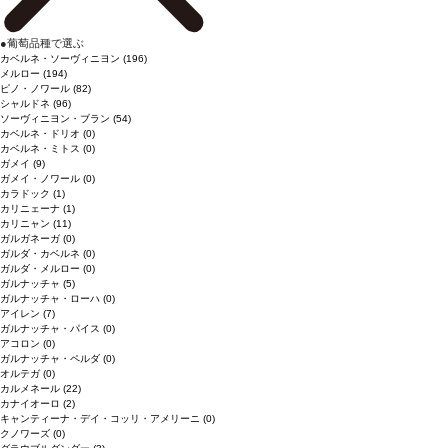
●
葡萄品種で選ぶ
カベルネ・ソーヴィニヨン
(196)
メルロー
(194)
ピノ・ノワール
(82)
シャルドネ
(96)
ソーヴィニヨン・ブラン
(54)
カベルネ・ドリオ
(0)
カベルネ・ミトス
(0)
ガメイ
(9)
ガメイ・ノワール
(0)
カラドック
(1)
カリニェーナ
(1)
カリニャン
(11)
ガルガネーガ
(0)
ガルダ・カベルネ
(0)
ガルダ・メルロー
(0)
ガルナッチャ
(5)
ガルナッチャ・ローハ
(0)
アイレン
(7)
ガルナッチャ・パイス
(0)
アコロン
(0)
ガルナッチャ・ペルダ
(0)
オルテガ
(0)
カルメネール
(22)
カナイオーロ
(2)
キャンティーナ・デイ・コッリ・アメリーニ
(0)
クノワーズ
(0)