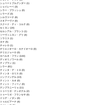
シュペートブルグンダー
(1)
ショイレーベ
(3)
シラー・ブラッシュ
(0)
シラーズ
(3)
シルヴァーナ
(6)
スキアーヴァ
(0)
スクード・ディ・コルテ
(0)
セミヨン
(16)
セルシアル・ブランコ
(1)
ソーヴィニヨン・グリ
(4)
ソラリス
(1)
タナ
(5)
チャレロ
(1)
チリエジオーロ・カナイオーロ
(0)
チリエジョーロ
(0)
カベルネ・フラン
(144)
ディオリノワール
(0)
ティブラン
(1)
シラー
(61)
ティンタ・デ・トロ
(0)
ティンタ・ロリス
(0)
ジンファンデル
(13)
ティント・カオ
(0)
ティント・フィーノ
(0)
テンプラニーリョ
(11)
トゥーリガ・ナシオナル
(2)
トゥーリガ・フランセサ
(0)
ドゥデ・ノダン
(0)
トゥルビアーナ
(4)