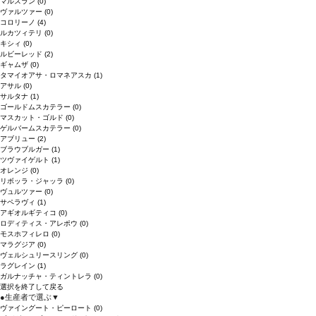
マルスラン
(0)
ヴァルツァー
(0)
コロリーノ
(4)
ルカツィテリ
(0)
キシィ
(0)
ルビーレッド
(2)
ギャムザ
(0)
タマイオアサ・ロマネアスカ
(1)
アサル
(0)
サルタナ
(1)
ゴールドムスカテラー
(0)
マスカット・ゴルド
(0)
ゲルバームスカテラー
(0)
アブリュー
(2)
ブラウブルガー
(1)
ツヴァイゲルト
(1)
オレンジ
(0)
リボッラ・ジャッラ
(0)
ヴュルツァー
(0)
サペラヴィ
(1)
アギオルギティコ
(0)
ロディティス・アレポウ
(0)
モスホフィレロ
(0)
マラグジア
(0)
ヴェルシュリースリング
(0)
ラグレイン
(1)
ガルナッチャ・ティントレラ
(0)
選択を終了して戻る
●
生産者で選ぶ
▼
ヴァイングート・ピーロート
(0)