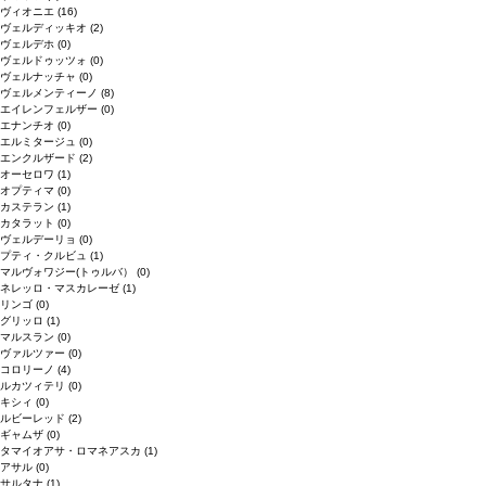
ヴィオニエ
(16)
ヴェルディッキオ
(2)
ヴェルデホ
(0)
ヴェルドゥッツォ
(0)
ヴェルナッチャ
(0)
ヴェルメンティーノ
(8)
エイレンフェルザー
(0)
エナンチオ
(0)
エルミタージュ
(0)
エンクルザード
(2)
オーセロワ
(1)
オプティマ
(0)
カステラン
(1)
カタラット
(0)
ヴェルデーリョ
(0)
プティ・クルビュ
(1)
マルヴォワジー(トゥルバ）
(0)
ネレッロ・マスカレーゼ
(1)
リンゴ
(0)
グリッロ
(1)
マルスラン
(0)
ヴァルツァー
(0)
コロリーノ
(4)
ルカツィテリ
(0)
キシィ
(0)
ルビーレッド
(2)
ギャムザ
(0)
タマイオアサ・ロマネアスカ
(1)
アサル
(0)
サルタナ
(1)