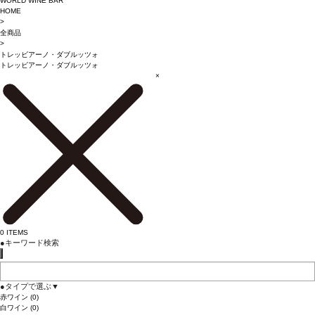
WORLD WINE BAR
HOME
>
全商品
>
トレッビアーノ・ダブルッツォ
トレッビアーノ・ダブルッツォ
×
0
ITEMS
●
キーワード検索
●
タイプで選ぶ
▼
赤ワイン
(0)
白ワイン
(0)