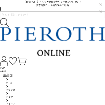
【500円OFF】メルマガ登録で割引クーポンプレゼント
夏季期間クール便配送のご案内
TOP
WINE
生産国
すべて
フランス
ドイツ
イタリア