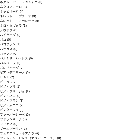
ネグル・デ・ドラガシャニ
(0)
ネグロアマーロ
(3)
ネッビオーロ
(4)
ネレット・カプチーオ
(0)
ネレット・マスカレーゼ
(0)
ネロ・ダヴォラ
(1)
ノヴァク
(0)
バイラーダ
(0)
バコ
(0)
バコブラン
(1)
バッカス
(0)
バッフス
(0)
バルタザール・レス
(0)
バルベーラ
(0)
パレリャーダ
(2)
ピアンデロリーノ
(0)
ビカル
(2)
ピニョレット
(0)
ピノ・グリ
(1)
ピノ・グリージョ
(1)
ピノ・ネロ
(0)
ピノ・ブラン
(3)
ピノ・ムニエ
(9)
ピノタージュ
(0)
ファーバーレーベ
(0)
ファランギーナ
(0)
フィアノ
(0)
ブールブーラン
(2)
フェテアスカ・ネアグラ
(0)
フェルナン・ピレス（マリア・ゴメス）
(0)