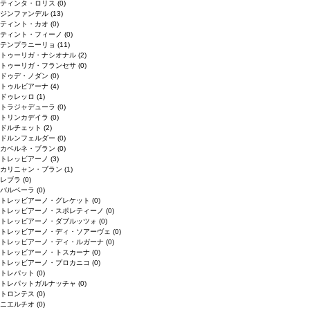
ティンタ・ロリス
(0)
ジンファンデル
(13)
ティント・カオ
(0)
ティント・フィーノ
(0)
テンプラニーリョ
(11)
トゥーリガ・ナシオナル
(2)
トゥーリガ・フランセサ
(0)
ドゥデ・ノダン
(0)
トゥルビアーナ
(4)
ドゥレッロ
(1)
トラジャデューラ
(0)
トリンカデイラ
(0)
ドルチェット
(2)
ドルンフェルダー
(0)
カベルネ・ブラン
(0)
トレッビアーノ
(3)
カリニャン・ブラン
(1)
レブラ
(0)
バルベーラ
(0)
トレッビアーノ・グレケット
(0)
トレッビアーノ・スポレティーノ
(0)
トレッビアーノ・ダブルッツォ
(0)
トレッビアーノ・ディ・ソアーヴェ
(0)
トレッビアーノ・ディ・ルガーナ
(0)
トレッビアーノ・トスカーナ
(0)
トレッビアーノ・プロカニコ
(0)
トレパット
(0)
トレパットガルナッチャ
(0)
トロンテス
(0)
ニエルチオ
(0)