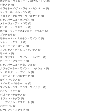
ボデガス・ヴィニャード パスカル・トソ
(0)
パナメラ
(0)
ホワイトへイヴン・ワイン・カンパニー
(0)
ジェラール・ベルトラン
(0)
セコイア・グロウヴ・ヴィニヤード
(0)
シャンパーニュ・ボワゼル
(0)
メナージュ・ア・トロワ
(0)
ピーロート・エステート
(0)
ボール・フォーラス&フェア・アラニー
(0)
ブッチェラ
(0)
リチャード・ハミルトン・ワインズ
(0)
シャトー・クラーク
(0)
シャトー・デ・ローレ
(0)
フレシャス・デ・ロス・アンデス
(0)
リマペレ
(0)
ザ・プリズナー・ワイン・カンパニー
(0)
カ・ディ・フラーティ
(0)
シャンパーニュ・テタンジェ
(0)
ナヴィゲーター・ワイン・コレクション
(0)
シュロスグート・ディール
(0)
ドメーヌ・ド・バロナーク
(0)
ルイ・マックス
(0)
ドメーヌ・ベルターニャ
(0)
フィンカ・ラス・モラス・ワイナリー
(0)
ハイツ・セラー
(0)
パゴ・デ・サルサス
(0)
オヴェハ・ネグラ
(0)
カーディナル・エステート
(0)
パラディン
(0)
ローレンツ・ファイヴ
(0)