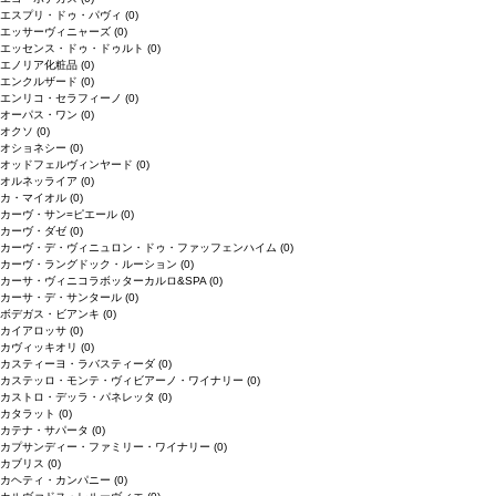
エスプリ・ドゥ・パヴィ
(0)
エッサーヴィニャーズ
(0)
エッセンス・ドゥ・ドゥルト
(0)
エノリア化粧品
(0)
エンクルザード
(0)
エンリコ・セラフィーノ
(0)
オーパス・ワン
(0)
オクソ
(0)
オショネシー
(0)
オッドフェルヴィンヤード
(0)
オルネッライア
(0)
カ・マイオル
(0)
カーヴ・サン=ピエール
(0)
カーヴ・ダゼ
(0)
カーヴ・デ・ヴィニュロン・ドゥ・ファッフェンハイム
(0)
カーヴ・ラングドック・ルーション
(0)
カーサ・ヴィニコラボッターカルロ&SPA
(0)
カーサ・デ・サンタール
(0)
ボデガス・ビアンキ
(0)
カイアロッサ
(0)
カヴィッキオリ
(0)
カスティーヨ・ラバスティーダ
(0)
カステッロ・モンテ・ヴィビアーノ・ワイナリー
(0)
カストロ・デッラ・パネレッタ
(0)
カタラット
(0)
カテナ・サパータ
(0)
カプサンディー・ファミリー・ワイナリー
(0)
カブリス
(0)
カヘティ・カンパニー
(0)