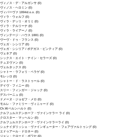
ヴィノス・デ・アルガンサ
(0)
ヴィノス・ヘロミン
(0)
ヴィパーヴァ 1894d.o.o.
(0)
ヴィラ・ウォルフ
(0)
ヴィラ・デッリ・オリミ
(0)
ヴィラ・テルリーナ
(0)
ヴィラ・ライアーノ
(0)
ヴィンテージ・ハウス 1881
(0)
ヴーヴ・ドゥ・フランス
(0)
ヴェガ・シシリア
(0)
ヴェガ・シシリア / ボデガス・ピンティア
(0)
ヴェネア
(0)
シックス・エイト・ナイン・セラーズ
(0)
テュヌヴァン
(0)
ヴェルタックス
(0)
シャトー・ラフォリ・ペラゲ
(0)
モレッロ
(0)
シャトー・ド・ラストゥール
(0)
デイヴ・フィニー
(0)
スリー・フィンガー・ジャック
(0)
デスパーニュ
(0)
ドメーヌ・ジョゼフ・メロ
(0)
モルレ・ファミリー・ヴィニャード
(0)
Ch.W.ベルンハルト
(0)
クルフュルステンホーフ・ヴァインケラー ライ
(0)
クロスター・マッヘルン
(0)
クルフュルステンホーフ・ヴァインケラーライ
(0)
シュナイダリッシェ・ヴァインギューター・フェアヴァルトゥング
(0)
エドゥアール・ドロネー
(0)
ジャン・クロード・ボワセ
(0)