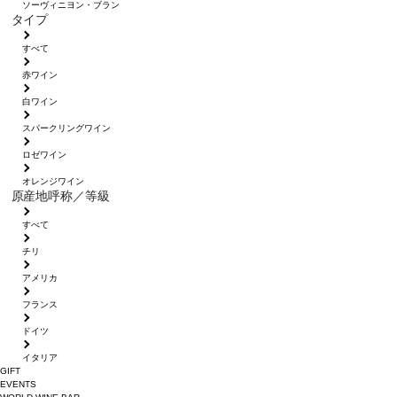
ソーヴィニヨン・ブラン
タイプ
すべて
赤ワイン
白ワイン
スパークリングワイン
ロゼワイン
オレンジワイン
原産地呼称／等級
すべて
チリ
アメリカ
フランス
ドイツ
イタリア
GIFT
EVENTS