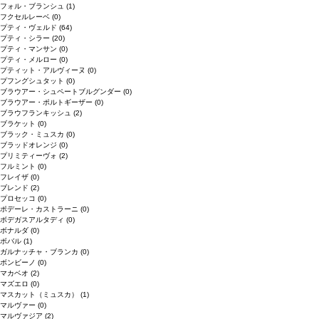
フォル・ブランシュ
(1)
フクセルレーベ
(0)
プティ・ヴェルド
(64)
プティ・シラー
(20)
プティ・マンサン
(0)
プティ・メルロー
(0)
プティット・アルヴィーヌ
(0)
プフングシュタット
(0)
ブラウアー・シュペートブルグンダー
(0)
ブラウアー・ポルトギーザー
(0)
ブラウフランキッシュ
(2)
ブラケット
(0)
ブラック・ミュスカ
(0)
ブラッドオレンジ
(0)
プリミティーヴォ
(2)
フルミント
(0)
フレイザ
(0)
ブレンド
(2)
プロセッコ
(0)
ポデーレ・カストラーニ
(0)
ボデガスアルタディ
(0)
ボナルダ
(0)
ボバル
(1)
ガルナッチャ・ブランカ
(0)
ボンビーノ
(0)
マカベオ
(2)
マズエロ
(0)
マスカット（ミュスカ）
(1)
マルヴァー
(0)
マルヴァジア
(2)