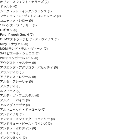
オリン・スウィフト・セラーズ
(0)
ドゥルト
(0)
シークレット・インダルジェンス
(0)
フランソワ・L・ヴィトン コレクション
(0)
コニャック・レロー
(0)
14ハンズ・ワイナリー
(0)
E.ギガル
(0)
Ferd. Pieroth GmbH
(0)
GLMエストラーテヒヤ・デ・ヴィノス
(0)
M by モナヴァン
(0)
MGM モンド・デル・ヴィーノ
(0)
SASピエール・シェニエ
(0)
WGテゥンガースハイム
(0)
アウグスト・ケスラー
(0)
アジエンダ・アグリコラ・パセッティ
(0)
アラルディカ
(0)
アリアンス・ロワール
(0)
アルタ・アレーリャ
(0)
アルタディ
(0)
ルフィーノ
(0)
アルティガ・フュステル
(0)
アルノー・バイヨ
(0)
アルマヴィーヴァ
(0)
アルマニャック・ドゥロール
(0)
アンティノリ
(0)
アンテロ・メンチェタ・ファミリー
(0)
アンドリュー・ピース・ワインズ
(0)
アンドレ・ボロディン
(0)
イ・モーリ
(0)
イングルヌック
(0)