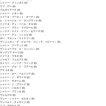
シャトー・クィンタス
(0)
ラフ・デー
(0)
ブルガリアーナ
(0)
シャトー・レオー
(0)
ドメーヌ・ブーロット・オーディ
(0)
レ・トゥーレル・ド・ロングヴィル
(0)
ドメーヌ・デュ・ペール・ギヨ
(0)
シャトー・グラン・マズロール
(0)
シックス・エイト・ナイン・セラーズ
(0)
シャトー・デュ・ミシェル
(0)
ボー・マルシェ・ワイナリー
(0)
ヴィニュロン・デ・ピエール・ドレ（ラ・ペピート）
(0)
シャトー・クーラック
(0)
ヴィニョーブル・エ・コンパニ―
(0)
サングリア ヤーゴ
(0)
ドメーヌ・ラモネ
(0)
ジョセフ・フェルプス
(0)
カイリー・ミノーグ・ワインズ
(0)
シャトー・クロ・ド・ブアール
(0)
アナコタ
(0)
シャトー・オー・ペルドリア
(0)
シャトー・ド・ボワイヨ
(0)
シャトー・ギヨーム
(0)
シャトー・ド・ブラーグ
(0)
シャトー・パルネイ
(0)
シャトー・プランセ
(0)
ヴェルデロ
(0)
ヴュー・シャトー・セルタン
(0)
ウンベルト・チェザーリ
(0)
エゴ・ボデカス
(0)