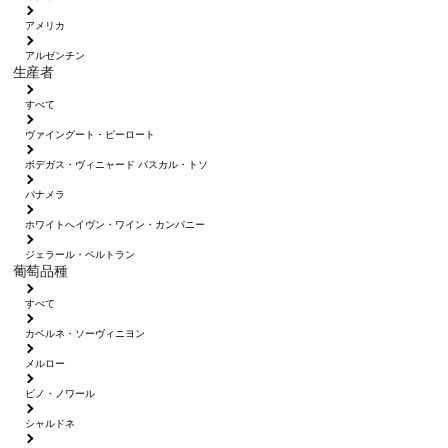
アメリカ
アルゼンチン
生産者
すべて
ヴァイングート・ピーロート
ボデガス・ヴィニャード パスカル・トソ
パナメラ
ホワイトへイヴン・ワイン・カンパニー
ジェラール・ベルトラン
葡萄品種
すべて
カベルネ・ソーヴィニヨン
メルロー
ピノ・ノワール
シャルドネ