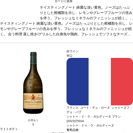
カートに追加
テイスティングノート
綺麗な淡い黄色。ノーズはたっぷ
りとした柑橘類を示し、レモンやグレープフルーツの含み
を伴う。フレッシュなミネラルのフィニッシュが続く。
テイスティングノート
綺麗な淡い黄色。ノーズはたっぷりとした柑橘類を示し、レ
合う料理
蒸し焼き/グリルした白身魚や鶏肉、フレッシュ
モンやグレープフルーツの含みを伴う。フレッシュなミネラルのフィニッシュが続
でソフトなチーズ（山羊のチーズ、ヴァランセ、コンコワ
く。
合う料理
蒸し焼き/グリルした白身魚や鶏肉、フレッシュでソフトなチーズ
イヨット、サン・マルセラン）、またアペリティフにも好
（山羊のチーズ、ヴァランセ、コンコワイヨット、サン・マルセラン）、またアペ
相性
葡萄品種
ルーサンヌ 30%、クレレット 20%、ヴィ
リティフにも好相性
葡萄品種
オニエ 20%、グルナッシュ 20%、ブールブラン 10%
ルーサンヌ 30%、クレレット 20%、ヴィオニエ 2
*本
0%、グルナッシュ 20%、ブールブラン 10%
ヴィンテージが在庫切れの場合、在庫があり価格が同様の
*本ヴィンテージが在庫切れの場合、
白ワイン
在庫があり価格が同様の場合は自動的に次のヴィンテージに変更されます、ご了承
場合は自動的に次のヴィンテージに変更されます、ご了承
辛口
ください。
ください。
フランス コート・デュ・ローヌ シャトーヌフ・
デュ・パプ
シャトー・ド・ラ・ガルディーヌ ブラン
在庫あり
(2023)
750ml
5
シャトー・ドゥ・ラ・ガルディーヌ
ライトボディ
葡萄品種: