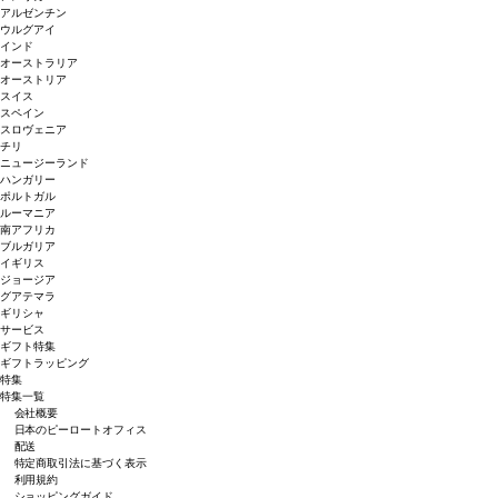
アルゼンチン
ウルグアイ
インド
オーストラリア
オーストリア
スイス
スペイン
スロヴェニア
チリ
ニュージーランド
ハンガリー
ポルトガル
ルーマニア
南アフリカ
ブルガリア
イギリス
ジョージア
グアテマラ
ギリシャ
サービス
ギフト特集
ギフトラッピング
特集
特集一覧
会社概要
日本のピーロートオフィス
配送
特定商取引法に基づく表示
利用規約
ショッピングガイド