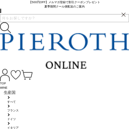
【500円OFF】メルマガ登録で割引クーポンプレゼント
夏季期間クール便配送のご案内
TOP
WINE
生産国
すべて
フランス
ドイツ
イタリア