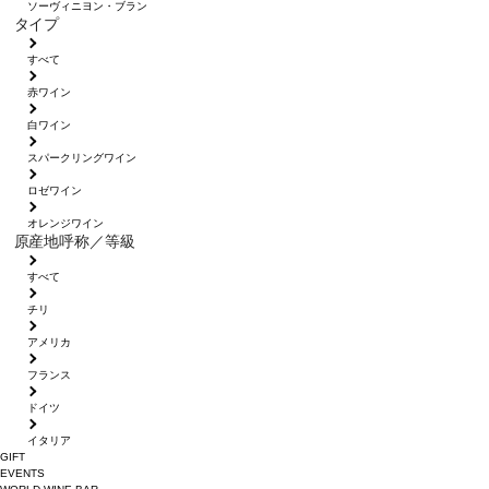
ソーヴィニヨン・ブラン
タイプ
すべて
赤ワイン
白ワイン
スパークリングワイン
ロゼワイン
オレンジワイン
原産地呼称／等級
すべて
チリ
アメリカ
フランス
ドイツ
イタリア
GIFT
EVENTS