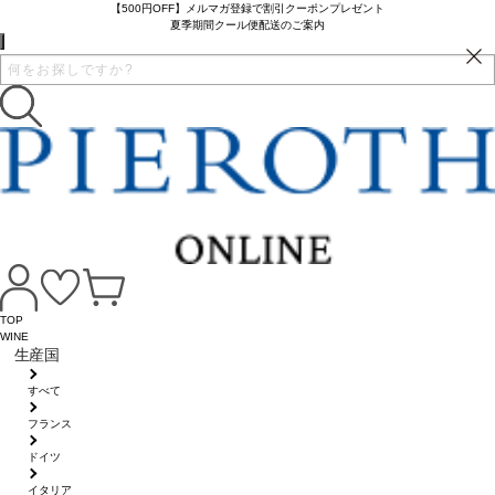
【500円OFF】メルマガ登録で割引クーポンプレゼント
夏季期間クール便配送のご案内
TOP
WINE
生産国
すべて
フランス
ドイツ
イタリア