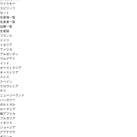
ウイスキー
スピリッツ
セット
生産地一覧
生産者一覧
品種一覧
生産国
フランス
ドイツ
イタリア
アメリカ
アルゼンチン
ウルグアイ
インド
オーストラリア
オーストリア
スイス
スペイン
スロヴェニア
チリ
ニュージーランド
ハンガリー
ポルトガル
ルーマニア
南アフリカ
ブルガリア
イギリス
ジョージア
グアテマラ
ギリシャ