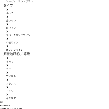
ソーヴィニヨン・ブラン
タイプ
すべて
赤ワイン
白ワイン
スパークリングワイン
ロゼワイン
オレンジワイン
原産地呼称／等級
すべて
チリ
アメリカ
フランス
ドイツ
イタリア
GIFT
EVENTS