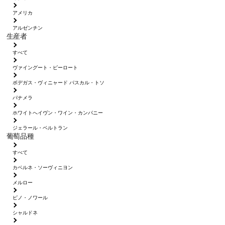
アメリカ
アルゼンチン
生産者
すべて
ヴァイングート・ピーロート
ボデガス・ヴィニャード パスカル・トソ
パナメラ
ホワイトへイヴン・ワイン・カンパニー
ジェラール・ベルトラン
葡萄品種
すべて
カベルネ・ソーヴィニヨン
メルロー
ピノ・ノワール
シャルドネ