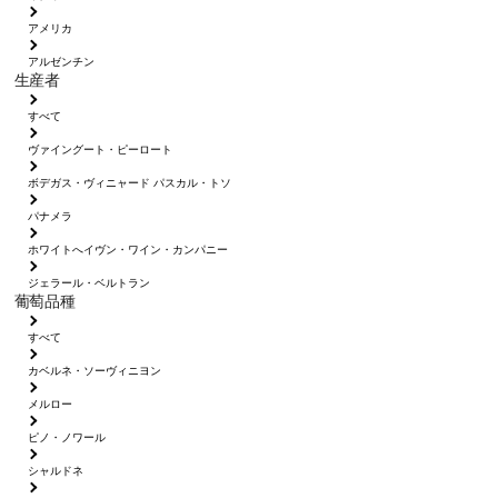
アメリカ
アルゼンチン
生産者
すべて
ヴァイングート・ピーロート
ボデガス・ヴィニャード パスカル・トソ
パナメラ
ホワイトへイヴン・ワイン・カンパニー
ジェラール・ベルトラン
葡萄品種
すべて
カベルネ・ソーヴィニヨン
メルロー
ピノ・ノワール
シャルドネ