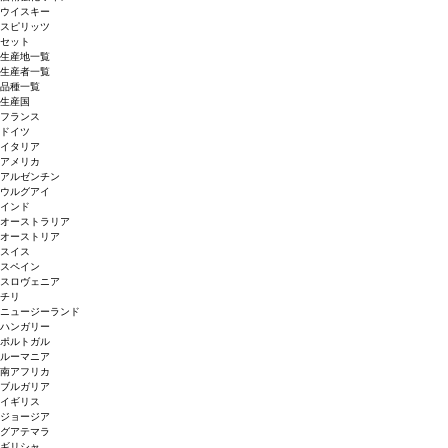
ウイスキー
スピリッツ
セット
生産地一覧
生産者一覧
品種一覧
生産国
フランス
ドイツ
イタリア
アメリカ
アルゼンチン
ウルグアイ
インド
オーストラリア
オーストリア
スイス
スペイン
スロヴェニア
チリ
ニュージーランド
ハンガリー
ポルトガル
ルーマニア
南アフリカ
ブルガリア
イギリス
ジョージア
グアテマラ
ギリシャ