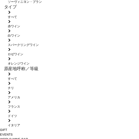
ソーヴィニヨン・ブラン
タイプ
すべて
赤ワイン
白ワイン
スパークリングワイン
ロゼワイン
オレンジワイン
原産地呼称／等級
すべて
チリ
アメリカ
フランス
ドイツ
イタリア
GIFT
EVENTS