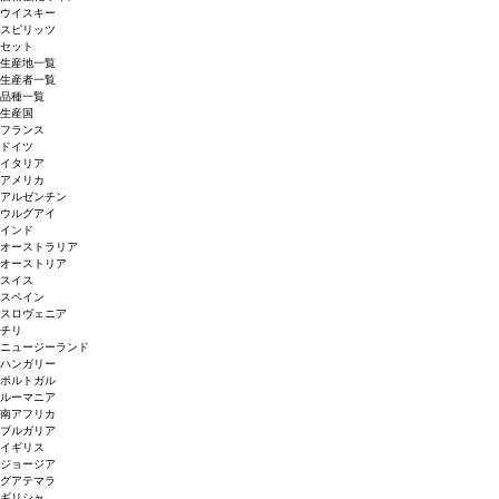
ウイスキー
スピリッツ
セット
生産地一覧
生産者一覧
品種一覧
生産国
フランス
ドイツ
イタリア
アメリカ
アルゼンチン
ウルグアイ
インド
オーストラリア
オーストリア
スイス
スペイン
スロヴェニア
チリ
ニュージーランド
ハンガリー
ポルトガル
ルーマニア
南アフリカ
ブルガリア
イギリス
ジョージア
グアテマラ
ギリシャ