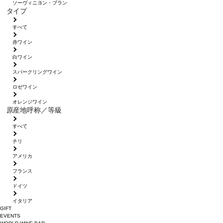
ソーヴィニヨン・ブラン
タイプ
すべて
赤ワイン
白ワイン
スパークリングワイン
ロゼワイン
オレンジワイン
原産地呼称／等級
すべて
チリ
アメリカ
フランス
ドイツ
イタリア
GIFT
EVENTS