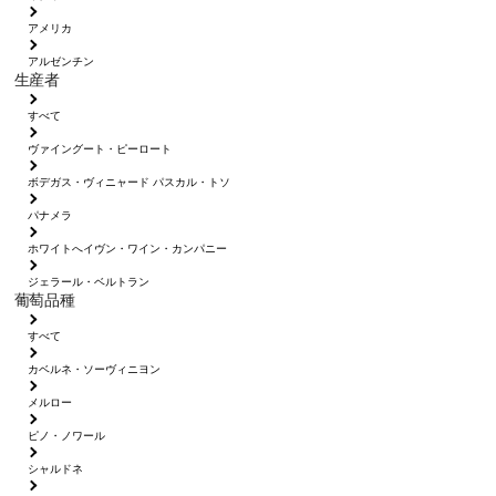
アメリカ
アルゼンチン
生産者
すべて
ヴァイングート・ピーロート
ボデガス・ヴィニャード パスカル・トソ
パナメラ
ホワイトへイヴン・ワイン・カンパニー
ジェラール・ベルトラン
葡萄品種
すべて
カベルネ・ソーヴィニヨン
メルロー
ピノ・ノワール
シャルドネ