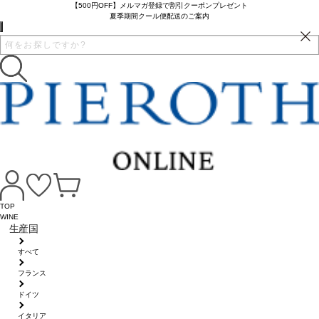
【500円OFF】メルマガ登録で割引クーポンプレゼント
夏季期間クール便配送のご案内
TOP
WINE
生産国
すべて
フランス
ドイツ
イタリア