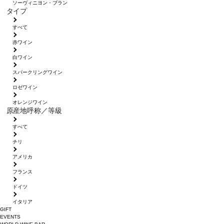
ソーヴィニヨン・ブラン
タイプ
すべて
赤ワイン
白ワイン
スパークリングワイン
ロゼワイン
オレンジワイン
原産地呼称／等級
すべて
チリ
アメリカ
フランス
ドイツ
イタリア
GIFT
EVENTS