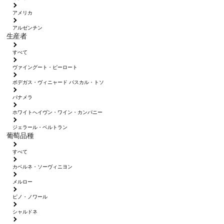
アメリカ
アルゼンチン
生産者
すべて
ヴァイングート・ピーロート
ボデガス・ヴィニャード パスカル・トソ
パナメラ
ホワイトへイヴン・ワイン・カンパニー
ジェラール・ベルトラン
葡萄品種
すべて
カベルネ・ソーヴィニヨン
メルロー
ピノ・ノワール
シャルドネ