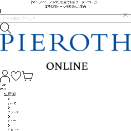
【500円OFF】メルマガ登録で割引クーポンプレゼント
夏季期間クール便配送のご案内
TOP
WINE
生産国
すべて
フランス
ドイツ
イタリア