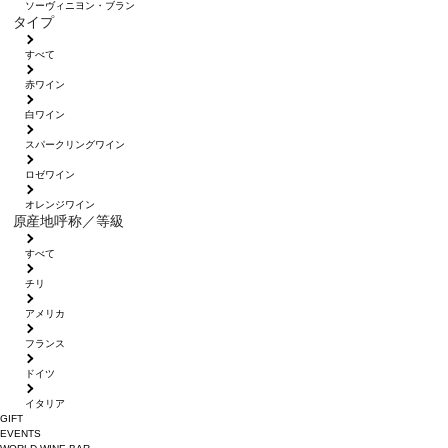
ソーヴィニヨン・ブラン
タイプ
すべて
赤ワイン
白ワイン
スパークリングワイン
ロゼワイン
オレンジワイン
原産地呼称／等級
すべて
チリ
アメリカ
フランス
ドイツ
イタリア
GIFT
EVENTS