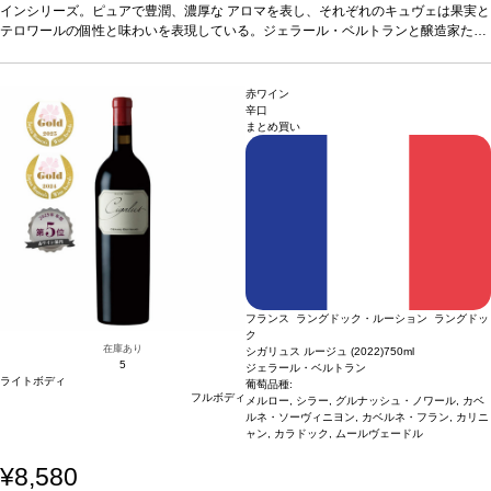
ック栽培の基準を満たしている。ナチュラエはヴィーガンフレンドリーでもあり、
インシリーズ。ピュアで豊潤、濃厚な アロマを表し、それぞれのキュヴェは果実と
濃厚でフルーティーな、環境に配慮したユニークなテロワールを感じられる一本。
テロワールの個性と味わいを表現している。ジェラール・ベルトランと醸造家たち
テイスティングノート
の知識から生まれたこのシリーズは、自然なワイン造りが特徴で、葡萄もオーガニ
金色に輝く、美しい色合い。柑橘系果実や白い花の繊細な含
みを示す。まろやかで調和が取れていて、バニラやジンジャーブレッドなどの素晴
ック栽培の基準を満たしている。ナチュラエはヴィーガンフレンドリーでもあり、
らしく美味しいアロマを表している。
濃厚でフルーティーな、環境に配慮したユニークなテロワールを感じられる一本。
合う料理
アペリティフとして、またパスタ
赤ワイン
や野菜のリゾットなどと好相性
テイスティングノート
金色に輝く、美しい色合い。柑橘系果実や白い花の繊細な含
葡萄品種
100% シャルドネ
認証
オーガニック、ヴ
辛口
まとめ買い
ィーガン※酸化防止剤無添加
みを示す。まろやかで調和が取れていて、バニラやジンジャーブレッドなどの素晴
*本ヴィンテージが在庫切れの場合、在庫があり価格
が同様の場合は自動的に次のヴィンテージに変更されます、ご了承ください。
らしく美味しいアロマを表している。
合う料理
アペリティフとして、またパスタ
や野菜のリゾットなどと好相性
葡萄品種
100% シャルドネ
認証
オーガニック、ヴ
ィーガン※酸化防止剤無添加
*本ヴィンテージが在庫切れの場合、在庫があり価格
が同様の場合は自動的に次のヴィンテージに変更されます、ご了承ください。
フランス ラングドック・ルーション ラングドッ
ク
在庫あり
シガリュス ルージュ (2022)
750ml
5
ジェラール・ベルトラン
ライトボディ
葡萄品種:
フルボディ
メルロー, シラー, グルナッシュ・ノワール, カベ
ルネ・ソーヴィニヨン, カベルネ・フラン, カリニ
ャン, カラドック, ムールヴェードル
¥8,580