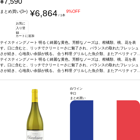
¥7,590
¥6,864
まとめ買い(3+)
9%OFF
/ 1本
お気に
入り登
録
カートに追加
テイスティングノート
明るく綺麗な黄色。芳醇なノーズは、柑橘類、桃、花を表
す。口に含むと、リッチでクリーミーさに魅了され、バランスの取れたフレッシュ
さが続き、心地良い余韻が残る。
合う料理
グリルした魚介類、またアペリティフ
などと好相性
テイスティングノート
葡萄品種
明るく綺麗な黄色。芳醇なノーズは、柑橘類、桃、花を表
グルナッシュ・ブラン、ルーサンヌ、ヴェルメンティー
ノ、ヴィオニエ
す。口に含むと、リッチでクリーミーさに魅了され、バランスの取れたフレッシュ
認証
デメテール、EUROオーガニック
*本ヴィンテージが在庫切れ
の場合、在庫があり価格が同様の場合は自動的に次のヴィンテージに変更されま
さが続き、心地良い余韻が残る。
合う料理
グリルした魚介類、またアペリティフ
す、ご了承ください。
などと好相性
葡萄品種
グルナッシュ・ブラン、ルーサンヌ、ヴェルメンティー
ノ、ヴィオニエ
認証
デメテール、EUROオーガニック
*本ヴィンテージが在庫切れ
の場合、在庫があり価格が同様の場合は自動的に次のヴィンテージに変更されま
白ワイン
す、ご了承ください。
辛口
まとめ買い