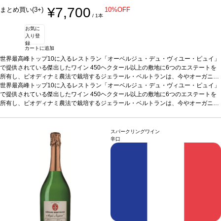
¥7,700
まとめ買い(3+)
10%OFF
/ 1本
お気に
入り登
録
カートに追加
世界最高峰トップ10に入るレストラン「オーベルジュ・デュ・ヴィユー・ピュイ」
で提供されている傑出したワイン 450ヘクタール以上の敷地に6つのエステートを
所有し、ビオディナミ農法で栽培するジェラール・ベルトランは、今やオーガニッ
ク農法実践リーダーの一員である。農法への配慮だけでなく、次世代のための環境
世界最高峰トップ10に入るレストラン「オーベルジュ・デュ・ヴィユー・ピュイ」
保護を会社理念に据えている。今では、シガリュスはその土地のビオディナミ農法
で提供されている傑出したワイン 450ヘクタール以上の敷地に6つのエステートを
ワインの基準となっている。その地方の地中海の影響がエステートの名に反映され
所有し、ビオディナミ農法で栽培するジェラール・ベルトランは、今やオーガニッ
ている。
ク農法実践リーダーの一員である。農法への配慮だけでなく、次世代のための環境
テイスティングノート
マホガニーの色合いを帯びた濃いルビー色。素晴
らしく熟した黒果実、グリルしたスパイス、トーストしたオーク香の凝縮した力強
保護を会社理念に据えている。今では、シガリュスはその土地のビオディナミ農法
いブーケを示す。口に含むとジューシーで豊潤、ビロードのように滑らかなタンニ
ワインの基準となっている。その地方の地中海の影響がエステートの名に反映され
スパークリングワイン
ンを伴う。ブラックベリー、ブラックチェリー、プラムのアロマが再び表れ、複雑
ている。
テイスティングノート
マホガニーの色合いを帯びた濃いルビー色。素晴
辛口
な焦臭を含み、ミントのニュアンスへと導かれる。フィニッシュの余韻は長く、バ
らしく熟した黒果実、グリルしたスパイス、トーストしたオーク香の凝縮した力強
ランスは完璧。
いブーケを示す。口に含むとジューシーで豊潤、ビロードのように滑らかなタンニ
合う料理
ローストした赤身肉、家きんのソース添え、熟成チーズ
などと好相性
ンを伴う。ブラックベリー、ブラックチェリー、プラムのアロマが再び表れ、複雑
葡萄品種
メルロー、シラー、グルナッシュ・ノワール、カベルネ・
ソーヴィニヨン、カベルネ・フラン、カリニャン、カラドック、ムールヴェードル
な焦臭を含み、ミントのニュアンスへと導かれる。フィニッシュの余韻は長く、バ
認証
ランスは完璧。
デメテール、EUリーフ認証
合う料理
ローストした赤身肉、家きんのソース添え、熟成チーズ
*本ヴィンテージが在庫切れの場合、在庫があり価
格が同様の場合は自動的に次のヴィンテージに変更されます、ご了承ください。
などと好相性
葡萄品種
メルロー、シラー、グルナッシュ・ノワール、カベルネ・
ソーヴィニヨン、カベルネ・フラン、カリニャン、カラドック、ムールヴェードル
認証
デメテール、EUリーフ認証
*本ヴィンテージが在庫切れの場合、在庫があり価
格が同様の場合は自動的に次のヴィンテージに変更されます、ご了承ください。