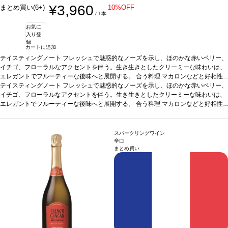
¥3,960
まとめ買い(6+)
10%OFF
/ 1本
お気に
入り登
録
カートに追加
テイスティングノート
フレッシュで魅惑的なノーズを示し、ほのかな赤いベリー、
イチゴ、フローラルなアクセントを伴う。生き生きとしたクリーミーな味わいは、
エレガントでフルーティーな後味へと展開する。
合う料理
マカロンなどと好相性
葡萄品種
テイスティングノート
ピノ・ノワール、サンソー、シャルドネ
フレッシュで魅惑的なノーズを示し、ほのかな赤いベリー、
認証
ABオーガニック
イチゴ、フローラルなアクセントを伴う。生き生きとしたクリーミーな味わいは、
エレガントでフルーティーな後味へと展開する。
合う料理
マカロンなどと好相性
葡萄品種
ピノ・ノワール、サンソー、シャルドネ
認証
ABオーガニック
スパークリングワイン
辛口
まとめ買い