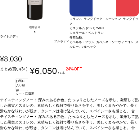
フランス ラングドック・ルーション ラングドッ
ク
在庫あり
カステルム (2021)
750ml
5
ジェラール・ベルトラン
ライトボディ
葡萄品種:
フルボディ
カベルネ・フラン, カベルネ・ソーヴィニヨン, メ
ルロー, マルベック
¥8,030
¥6,050
まとめ買い(3+)
24%OFF
/ 1本
お気に
入り登
録
カートに追加
テイスティングノート
深みのある赤色。たっぷりとしたノーズを示し、凝縮して熟
した果実とスミレの、素晴らしく複雑で香り高さを伴う。美しくまろやかで、長く
滑らかな味わいが続き、タンニンは溶け込んでいて、スパイシーさも感じる。
合う
料理
テイスティングノート
ラムラック、チーズなどと好相性
深みのある赤色。たっぷりとしたノーズを示し、凝縮して熟
葡萄品種
カベルネ・フラン、カベルネ・ソ
ーヴィニヨン、メルロー、マルベック
した果実とスミレの、素晴らしく複雑で香り高さを伴う。美しくまろやかで、長く
*本ヴィンテージが在庫切れの場合、在庫が
あり価格が同様の場合は自動的に次のヴィンテージに変更されます、ご了承くださ
滑らかな味わいが続き、タンニンは溶け込んでいて、スパイシーさも感じる。
合う
い。
料理
ラムラック、チーズなどと好相性
葡萄品種
カベルネ・フラン、カベルネ・ソ
ーヴィニヨン、メルロー、マルベック
*本ヴィンテージが在庫切れの場合、在庫が