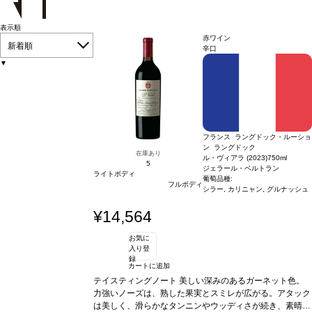
表示順
赤ワイン
新着順
辛口
▼
フランス ラングドック・ルーショ
ン ラングドック
在庫あり
ル・ヴィアラ (2023)
750ml
5
ジェラール・ベルトラン
ライトボディ
葡萄品種:
フルボディ
シラー, カリニャン, グルナッシュ
¥14,564
お気に
入り登
録
カートに追加
テイスティングノート
美しい深みのあるガーネット色。
力強いノーズは、熟した果実とスミレが広がる。アタック
は美しく、滑らかなタンニンやウッディさが続き、素晴ら