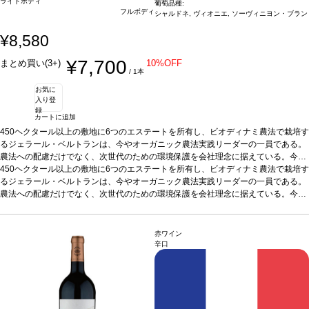
ライトボディ
葡萄品種:
フルボディ
シャルドネ, ヴィオニエ, ソーヴィニヨン・ブラン
¥8,580
¥7,700
まとめ買い(3+)
10%OFF
/ 1本
お気に
入り登
録
カートに追加
450ヘクタール以上の敷地に6つのエステートを所有し、ビオディナミ農法で栽培す
るジェラール・ベルトランは、今やオーガニック農法実践リーダーの一員である。
農法への配慮だけでなく、次世代のための環境保護を会社理念に据えている。今で
は、シガリュスはその土地のビオディナミ農法ワインの基準となっている。その地
450ヘクタール以上の敷地に6つのエステートを所有し、ビオディナミ農法で栽培す
方の地中海の影響がエステートの名に反映されている。
るジェラール・ベルトランは、今やオーガニック農法実践リーダーの一員である。
テイスティングノート
熟
したグレープフルーツ、桃、ハチミツ、ドライフルーツなどの凝縮して複雑なブー
農法への配慮だけでなく、次世代のための環境保護を会社理念に据えている。今で
ケを示し、トーストの含みを伴う。濃厚で滑らかな味わいが広がり、熟成したバニ
は、シガリュスはその土地のビオディナミ農法ワインの基準となっている。その地
ラ、トースト、バター、トロピカルフルーツをたっぷりと感じ、見事な余韻のフィ
方の地中海の影響がエステートの名に反映されている。
テイスティングノート
熟
ニッシュが続く。
したグレープフルーツ、桃、ハチミツ、ドライフルーツなどの凝縮して複雑なブー
合う料理
アペリティフとして、またホタテのフライ、ソース添
赤ワイン
えた魚料理などと好相性
ケを示し、トーストの含みを伴う。濃厚で滑らかな味わいが広がり、熟成したバニ
葡萄品種
シャルドネ、ヴィオニエ、ソーヴィニヨン・ブ
辛口
ラン
ラ、トースト、バター、トロピカルフルーツをたっぷりと感じ、見事な余韻のフィ
認証
デメテール、EUオーガニック
*本ヴィンテージが在庫切れの場合、在庫
があり価格が同様の場合は自動的に次のヴィンテージに変更されます、ご了承くだ
ニッシュが続く。
合う料理
アペリティフとして、またホタテのフライ、ソース添
さい。
えた魚料理などと好相性
葡萄品種
シャルドネ、ヴィオニエ、ソーヴィニヨン・ブ
ラン
認証
デメテール、EUオーガニック
*本ヴィンテージが在庫切れの場合、在庫
があり価格が同様の場合は自動的に次のヴィンテージに変更されます、ご了承くだ