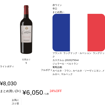
あり価格が同様の場合は自動的に次のヴィンテージに変更されます、ご了承くださ
赤ワイン
い。
辛口
まとめ買い
フランス ラングドック・ルーション ラングドッ
ク
在庫あり
カステルム (2020)
750ml
5
ジェラール・ベルトラン
ライトボディ
葡萄品種:
フルボディ
カベルネ・フラン, カベルネ・ソーヴィニヨン, メ
ルロー, マルベック
¥8,030
¥6,050
まとめ買い(3+)
24%OFF
/ 1本
お気に
入り登