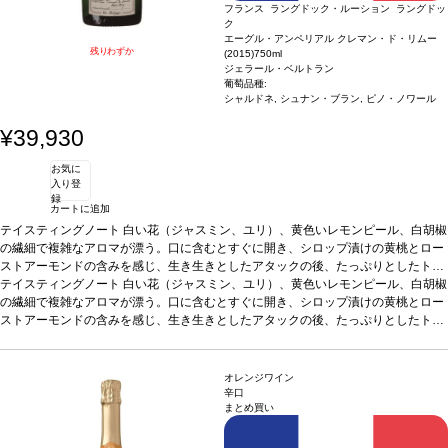
フランス ラングドック・ルーション ラングドッ
ク
エーグル・アンペリアル クレマン・ド・リムー
残りわずか
(2015)
750ml
ジェラール・ベルトラン
葡萄品種:
シャルドネ, シュナン・ブラン, ピノ・ノワール
¥39,930
お気に
入り登
録
カートに追加
テイスティングノート
白い花（ジャスミン、ユリ）、黄色いレモンピール、白胡椒
の繊細で複雑なアロマが漂う。口に含むとすぐに開き、シロップ漬けの黄桃とロー
ストアーモンドの含みを感じ、生き生きとしたアタックの後、たっぷりとしたトー
ストとブリオッシュの含みが続く。
テイスティングノート
白い花（ジャスミン、ユリ）、黄色いレモンピール、白胡椒
合う料理
山羊のチーズ、甘いデザートなどと
好相性
の繊細で複雑なアロマが漂う。口に含むとすぐに開き、シロップ漬けの黄桃とロー
葡萄品種
シャルドネ、シュナン・ブラン、ピノ・ノワール
認証
オーガニッ
ク
ストアーモンドの含みを感じ、生き生きとしたアタックの後、たっぷりとしたトー
ストとブリオッシュの含みが続く。
合う料理
山羊のチーズ、甘いデザートなどと
好相性
葡萄品種
シャルドネ、シュナン・ブラン、ピノ・ノワール
認証
オーガニッ
ク
オレンジワイン
辛口
まとめ買い