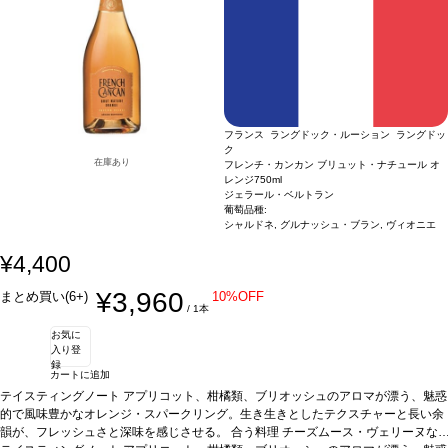
フランス ラングドック・ルーション ラングドッ
ク
在庫あり
フレンチ・カンカン ブリュット・ナチュール オ
レンジ
750ml
ジェラール・ベルトラン
葡萄品種:
シャルドネ, グルナッシュ・ブラン, ヴィオニエ
¥4,400
¥3,960
まとめ買い(6+)
10%OFF
/ 1本
お気に
入り登
録
カートに追加
テイスティングノート
アプリコット、柑橘類、ブリオッシュのアロマが漂う、魅惑
的で風味豊かなオレンジ・スパークリング。生き生きとしたテクスチャーと長い余
韻が、フレッシュさと深味を感じさせる。
合う料理
チーズムース・ヴェリーヌな