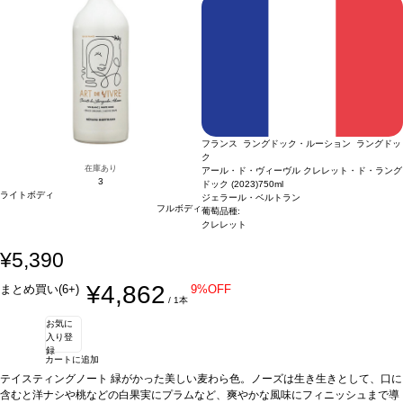
ーズなど、南仏の定番料理との相性抜群
生き生きとしたスパイスを伴う。ほのかな黒果実とジンジャーブレッドのニュアン
葡萄品種
グルナッシュ、シラー、ムール
ヴェードル
スを感じ、エレガントで洗練されたタンニンが味わいを縁取り、素晴らしいバラン
認証
デメテール
*本ヴィンテージが在庫切れの場合、在庫があり価格が
同様の場合は自動的に次のヴィンテージに変更されます、ご了承ください。
スと快活さを備えている。
合う料理
オーブラック牛のステーキやラルザックのチ
ーズなど、南仏の定番料理との相性抜群
葡萄品種
グルナッシュ、シラー、ムール
ヴェードル
認証
デメテール
*本ヴィンテージが在庫切れの場合、在庫があり価格が
同様の場合は自動的に次のヴィンテージに変更されます、ご了承ください。
フランス ラングドック・ルーション ラングドッ
ク
在庫あり
アール・ド・ヴィーヴル クレレット・ド・ラング
3
ドック (2023)
750ml
ライトボディ
ジェラール・ベルトラン
フルボディ
葡萄品種:
クレレット
¥5,390
¥4,862
まとめ買い(6+)
9%OFF
/ 1本
お気に
入り登
録
カートに追加
テイスティングノート
緑がかった美しい麦わら色。ノーズは生き生きとして、口に
含むと洋ナシや桃などの白果実にプラムなど、爽やかな風味にフィニッシュまで導