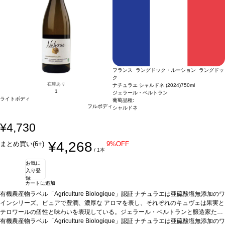
フランス ラングドック・ルーション ラングドッ
ク
在庫あり
ナチュラエ シャルドネ (2024)
750ml
1
ジェラール・ベルトラン
ライトボディ
葡萄品種:
フルボディ
シャルドネ
¥4,730
¥4,268
まとめ買い(6+)
9%OFF
/ 1本
お気に
入り登
録
カートに追加
有機農産物ラベル「Agriculture Biologique」認証 ナチュラエは亜硫酸塩無添加のワ
インシリーズ。ピュアで豊潤、濃厚な アロマを表し、それぞれのキュヴェは果実と
テロワールの個性と味わいを表現している。ジェラール・ベルトランと醸造家たち
の知識から生まれたこのシリーズは、自然なワイン造りが特徴で、葡萄もオーガニ
有機農産物ラベル「Agriculture Biologique」認証 ナチュラエは亜硫酸塩無添加のワ