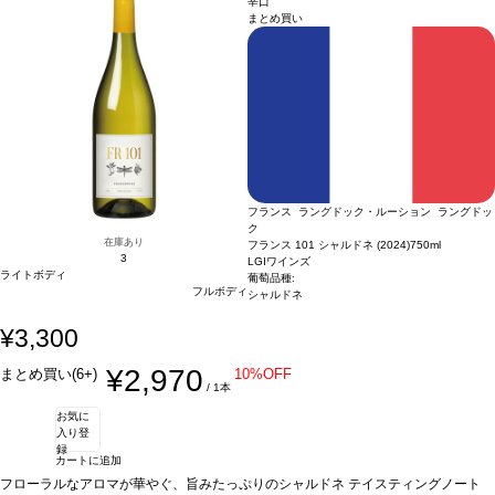
辛口
まとめ買い
フランス ラングドック・ルーション ラングドッ
ク
在庫あり
フランス 101 シャルドネ (2024)
750ml
3
LGIワインズ
ライトボディ
葡萄品種:
フルボディ
シャルドネ
¥3,300
¥2,970
まとめ買い(6+)
10%OFF
/ 1本
お気に
入り登
録
カートに追加
フローラルなアロマが華やぐ、旨みたっぷりのシャルドネ
テイスティングノート