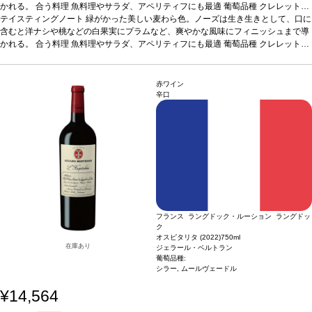
かれる。
合う料理
魚料理やサラダ、アペリティフにも最適
葡萄品種
クレレット・
ダディサン (ローマ時代から知られている品種で、地中海の気候に非常に適してい
テイスティングノート
緑がかった美しい麦わら色。ノーズは生き生きとして、口に
る) 南フランス原産のブドウ品種（クレレット・ダディサン）へ敬意を払って造ら
含むと洋ナシや桃などの白果実にプラムなど、爽やかな風味にフィニッシュまで導
れたワイン。環境に配慮した、自然の材料から造られたテラコッタボトル。
かれる。
合う料理
魚料理やサラダ、アペリティフにも最適
葡萄品種
クレレット・
*本ヴ
ィンテージが在庫切れの場合、在庫があり価格が同様の場合は自動的に次のヴィン
ダディサン (ローマ時代から知られている品種で、地中海の気候に非常に適してい
テージに変更されます、ご了承ください。
る) 南フランス原産のブドウ品種（クレレット・ダディサン）へ敬意を払って造ら
れたワイン。環境に配慮した、自然の材料から造られたテラコッタボトル。
*本ヴ
赤ワイン
ィンテージが在庫切れの場合、在庫があり価格が同様の場合は自動的に次のヴィン
辛口
テージに変更されます、ご了承ください。
フランス ラングドック・ルーション ラングドッ
ク
オスピタリタ (2022)
750ml
在庫あり
ジェラール・ベルトラン
葡萄品種:
シラー, ムールヴェードル
¥14,564