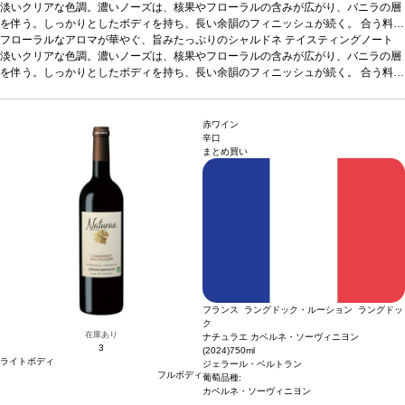
淡いクリアな色調。濃いノーズは、核果やフローラルの含みが広がり、バニラの層
を伴う。しっかりとしたボディを持ち、長い余韻のフィニッシュが続く。
合う料理
家禽やポーク料理、濃厚な料理、魚、シーフードなどと好相性
フローラルなアロマが華やぐ、旨みたっぷりのシャルドネ
テイスティングノート
葡萄品種
シャルド
ネ 100%
淡いクリアな色調。濃いノーズは、核果やフローラルの含みが広がり、バニラの層
*本ヴィンテージが在庫切れの場合、在庫があり価格が同様の場合は自動
的に次のヴィンテージに変更されます、ご了承ください。
を伴う。しっかりとしたボディを持ち、長い余韻のフィニッシュが続く。
合う料理
家禽やポーク料理、濃厚な料理、魚、シーフードなどと好相性
葡萄品種
シャルド
ネ 100%
*本ヴィンテージが在庫切れの場合、在庫があり価格が同様の場合は自動
的に次のヴィンテージに変更されます、ご了承ください。
赤ワイン
辛口
まとめ買い
フランス ラングドック・ルーション ラングドッ
ク
在庫あり
ナチュラエ カベルネ・ソーヴィニヨン
3
(2024)
750ml
ライトボディ
ジェラール・ベルトラン
フルボディ
葡萄品種:
カベルネ・ソーヴィニヨン