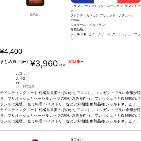
フランス ラングドック・ルーション ラングドッ
ク
在庫あり
フレンチ・カンカン ブリュット・ナチュール
750ml
ジェラール・ベルトラン
葡萄品種:
シャルドネ, ピノ・ノワール, グルナッシュ・ブラ
ン
¥4,400
¥3,960
まとめ買い(6+)
10%OFF
/ 1本
お気に
入り登
録
カートに追加
テイスティングノート
柑橘系果実のほのかなアロマに、エレガントで長い余韻が続
き、ブリオッシュとヘーゼルナッツの軽い含みを伴う。フレッシュさと複雑味のバ
ランスは完璧。
合う料理
ペイストリーなどと好相性
葡萄品種
シャルドネ、ピノ・
ノワール、グルナッシュ・ブラン
テイスティングノート
柑橘系果実のほのかなアロマに、エレガントで長い余韻が続
認証
ABオーガニック
き、ブリオッシュとヘーゼルナッツの軽い含みを伴う。フレッシュさと複雑味のバ
ランスは完璧。
合う料理
ペイストリーなどと好相性
葡萄品種
シャルドネ、ピノ・
ノワール、グルナッシュ・ブラン
認証
ABオーガニック
赤ワイン