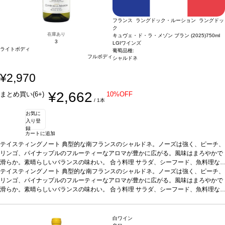
フランス ラングドック・ルーション ラングドッ
ク
在庫あり
キュヴェ・ド・ラ・メゾン ブラン (2025)
750ml
3
LGIワインズ
ライトボディ
葡萄品種:
フルボディ
シャルドネ
¥2,970
¥2,662
まとめ買い(6+)
10%OFF
/ 1本
お気に
入り登
録
カートに追加
テイスティングノート
典型的な南フランスのシャルドネ。ノーズは強く、ピーチ、
リンゴ、パイナップルのフルーティーなアロマが豊かに広がる。風味はまろやかで
滑らか。素晴らしいバランスの味わい。
合う料理
サラダ、シーフード、魚料理な
どと好相性
テイスティングノート
葡萄品種
シャルドネ 100%
典型的な南フランスのシャルドネ。ノーズは強く、ピーチ、
*本ヴィンテージが在庫切れの場合、在庫が
あり価格が同様の場合は自動的に次のヴィンテージに変更されます、ご了承くださ
リンゴ、パイナップルのフルーティーなアロマが豊かに広がる。風味はまろやかで
い。
滑らか。素晴らしいバランスの味わい。
合う料理
サラダ、シーフード、魚料理な
どと好相性
葡萄品種
シャルドネ 100%
*本ヴィンテージが在庫切れの場合、在庫が
あり価格が同様の場合は自動的に次のヴィンテージに変更されます、ご了承くださ
い。
白ワイン