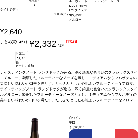
在庫あり
キュヴェ・ドゥ・ラ・メゾン ルージュ
4
(2024)
750ml
ライトボディ
LGIワインズ
フルボディ
葡萄品種:
メルロー
¥2,640
¥2,332
まとめ買い(6+)
11%OFF
/ 1本
お気に
入り登
録
カートに追加
テイスティングノート
ラングドックが造る、深く綺麗な色合いのクラシックスタイ
ルメルロー。凝縮したフルーティーなノーズを示し、ミディアムからフルボディの
美味しい味わいが口中を満たす。たっぷりとした心地よいフルーティーなアロマ
に、フィニッシュまで導かれる。
テイスティングノート
ラングドックが造る、深く綺麗な色合いのクラシックスタイ
合う料理
パスタ、ステーキ、チーズなどと好相
性。
ルメルロー。凝縮したフルーティーなノーズを示し、ミディアムからフルボディの
葡萄品種
100% メルロー
認証
HVE認証
*本ヴィンテージが在庫切れの場合、
在庫があり価格が同様の場合は自動的に次のヴィンテージに変更されます、ご了承
美味しい味わいが口中を満たす。たっぷりとした心地よいフルーティーなアロマ
ください。
に、フィニッシュまで導かれる。
合う料理
パスタ、ステーキ、チーズなどと好相
性。
葡萄品種
100% メルロー
認証
HVE認証
*本ヴィンテージが在庫切れの場合、
在庫があり価格が同様の場合は自動的に次のヴィンテージに変更されます、ご了承
白ワイン
ください。
辛口
まとめ買い