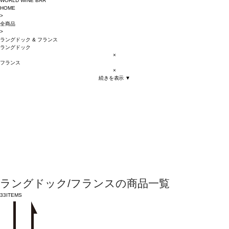
WORLD WINE BAR
HOME
>
全商品
>
ラングドック
&
フランス
ラングドック
×
フランス
×
続きを表示 ▼
ラングドック/フランスの商品一覧
33
ITEMS