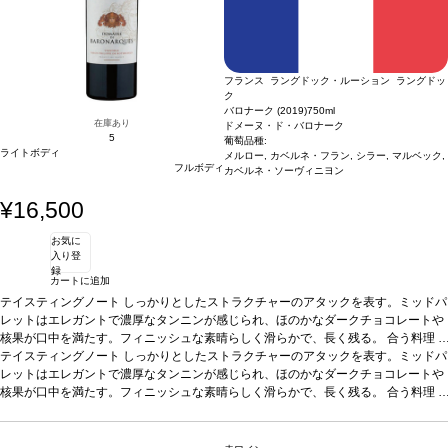
さい。
フランス ラングドック・ルーション ラングドッ
ク
バロナーク (2019)
750ml
在庫あり
ドメーヌ・ド・バロナーク
5
葡萄品種:
ライトボディ
メルロー, カベルネ・フラン, シラー, マルベック,
フルボディ
カベルネ・ソーヴィニヨン
¥16,500
お気に
入り登
録
カートに追加
テイスティングノート
しっかりとしたストラクチャーのアタックを表す。ミッドパ
レットはエレガントで濃厚なタンニンが感じられ、ほのかなダークチョコレートや
核果が口中を満たす。フィニッシュな素晴らしく滑らかで、長く残る。
合う料理
ビーフ、鴨肉、ラム、ジビエなどのタルタル、カルパッチョ、グリル、ソース添え
テイスティングノート
しっかりとしたストラクチャーのアタックを表す。ミッドパ
などと好相性。また、野菜のグリル、トリュフパスタ、チーズ、チョコレートデザ
レットはエレガントで濃厚なタンニンが感じられ、ほのかなダークチョコレートや
ート、パルマンティエ風ミンチと鴨のコンフィ、レーズン、アーティチョークのピ
核果が口中を満たす。フィニッシュな素晴らしく滑らかで、長く残る。
合う料理
ューレ、鳩などとも合う。
ビーフ、鴨肉、ラム、ジビエなどのタルタル、カルパッチョ、グリル、ソース添え
葡萄品種
メルロー 46%、カベルネ・フラン 27%、シラ
ー 18%、マルベック 8%、カベルネ・ソーヴィニヨン 1%
などと好相性。また、野菜のグリル、トリュフパスタ、チーズ、チョコレートデザ
*本ヴィンテージが在庫
切れの場合、在庫があり価格が同様の場合は自動的に次のヴィンテージに変更され
ート、パルマンティエ風ミンチと鴨のコンフィ、レーズン、アーティチョークのピ