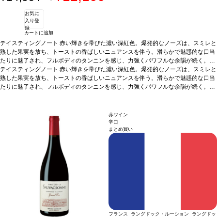
お気に
入り登
録
カートに追加
テイスティングノート
赤い輝きを帯びた濃い深紅色。爆発的なノーズは、スミレと
熟した果実を放ち、トーストの香ばしいニュアンスを伴う。滑らかで魅惑的な口当
たりに魅了され、フルボディのタンニンを感じ、力強くパワフルな余韻が続く。甘
味とフェノールが卓越した骨格を形成し、高い熟成のポテンシャルを予感させる傑
テイスティングノート
赤い輝きを帯びた濃い深紅色。爆発的なノーズは、スミレと
出したキュヴェ。
熟した果実を放ち、トーストの香ばしいニュアンスを伴う。滑らかで魅惑的な口当
合う料理
赤身肉、グリルした肉、鶏肉、ソース添え料理、熟成
チーズなどと好相性
たりに魅了され、フルボディのタンニンを感じ、力強くパワフルな余韻が続く。甘
葡萄品種
シラー、 ムールヴェードル
認証
デメテール
*本ヴィ
ンテージが在庫切れの場合、在庫があり価格が同様の場合は自動的に次のヴィンテ
味とフェノールが卓越した骨格を形成し、高い熟成のポテンシャルを予感させる傑
ージに変更されます、ご了承ください。
出したキュヴェ。
合う料理
赤身肉、グリルした肉、鶏肉、ソース添え料理、熟成
チーズなどと好相性
葡萄品種
シラー、 ムールヴェードル
認証
デメテール
*本ヴィ
赤ワイン
ンテージが在庫切れの場合、在庫があり価格が同様の場合は自動的に次のヴィンテ
辛口
まとめ買い
ージに変更されます、ご了承ください。
フランス ラングドック・ルーション ラングドッ