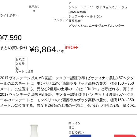
ク
在庫あり
シャトー・ラ・ソーヴァジョンヌ ルージュ
5
(2021)
750ml
ライトボディ
ジェラール・ベルトラン
フルボディ
葡萄品種:
グルナッシュ, ムールヴェードル, シラー
¥7,590
¥6,864
まとめ買い(3+)
9%OFF
/ 1本
お気に
入り登
録
カートに追加
2017ヴィンテージ以来 AB 認証、デメター認証取得 (ビオディナミ農法)
57ヘクタ
ールのエステートは、モンペリエの北西部ラルザック高原の麓の、標高150～350
メートルに位置する。異なる2種類の土壌の一方は「Ruffes」と呼ばれる、薄く水
分を通しミネラル（ボーキサイト、鉄、アルミニウムなど）に富んだ土壌、他方
2017ヴィンテージ以来 AB 認証、デメター認証取得 (ビオディナミ農法)
57ヘクタ
は、より深い砂岩と頁岩が砕けた土壌で水分を保持する。畑はエロー北部の中心に
ールのエステートは、モンペリエの北西部ラルザック高原の麓の、標高150～350
位置する。気候は気温の範囲が広く、海からの距離と高原に近いことが夏の夜間に
メートルに位置する。異なる2種類の土壌の一方は「Ruffes」と呼ばれる、薄く水
爽やかな空気をもたらし、ゆっくりと果実の熟成が進む。
分を通しミネラル（ボーキサイト、鉄、アルミニウムなど）に富んだ土壌、他方
テイスティングノート
赤みがかった濃いルビー色。ノーズは力強い低木地を表し、ジャムのような果実と
は、より深い砂岩と頁岩が砕けた土壌で水分を保持する。畑はエロー北部の中心に
生き生きとしたスパイスを伴う。ほのかな黒果実とジンジャーブレッドのニュアン
位置する。気候は気温の範囲が広く、海からの距離と高原に近いことが夏の夜間に
白ワイン
スを感じ、エレガントで洗練されたタンニンが味わいを縁取り、素晴らしいバラン
爽やかな空気をもたらし、ゆっくりと果実の熟成が進む。
テイスティングノート
甘口
まとめ買い
スと快活さを備えている。
赤みがかった濃いルビー色。ノーズは力強い低木地を表し、ジャムのような果実と
合う料理
オーブラック牛のステーキやラルザックのチ