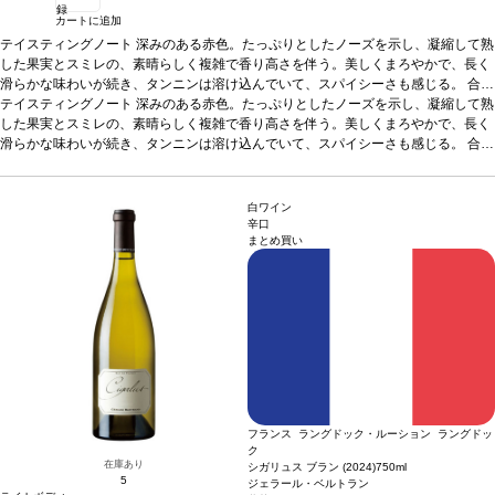
録
カートに追加
テイスティングノート
深みのある赤色。たっぷりとしたノーズを示し、凝縮して熟
した果実とスミレの、素晴らしく複雑で香り高さを伴う。美しくまろやかで、長く
滑らかな味わいが続き、タンニンは溶け込んでいて、スパイシーさも感じる。
合う
料理
テイスティングノート
ラムラック、チーズなどと好相性
深みのある赤色。たっぷりとしたノーズを示し、凝縮して熟
葡萄品種
カベルネ・フラン、カベルネ・ソ
ーヴィニヨン、メルロー、マルベック
した果実とスミレの、素晴らしく複雑で香り高さを伴う。美しくまろやかで、長く
*本ヴィンテージが在庫切れの場合、在庫が
あり価格が同様の場合は自動的に次のヴィンテージに変更されます、ご了承くださ
滑らかな味わいが続き、タンニンは溶け込んでいて、スパイシーさも感じる。
合う
い。
料理
ラムラック、チーズなどと好相性
葡萄品種
カベルネ・フラン、カベルネ・ソ
ーヴィニヨン、メルロー、マルベック
*本ヴィンテージが在庫切れの場合、在庫が
あり価格が同様の場合は自動的に次のヴィンテージに変更されます、ご了承くださ
白ワイン
い。
辛口
まとめ買い
フランス ラングドック・ルーション ラングドッ
ク
在庫あり
シガリュス ブラン (2024)
750ml
5
ジェラール・ベルトラン