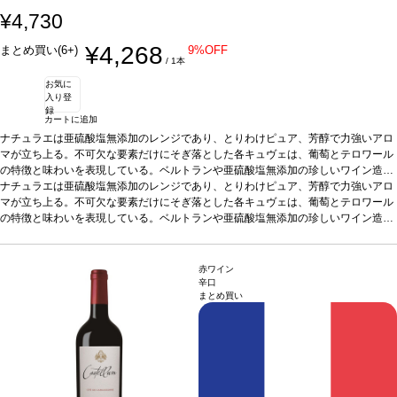
¥4,730
¥4,268
まとめ買い(6+)
9%OFF
/ 1本
お気に
入り登
録
カートに追加
ナチュラエは亜硫酸塩無添加のレンジであり、とりわけピュア、芳醇で力強いアロ
マが立ち上る。不可欠な要素だけにそぎ落とした各キュヴェは、葡萄とテロワール
の特徴と味わいを表現している。ベルトランや亜硫酸塩無添加の珍しいワイン造り
に関して理解の深い栽培家の知識から産まれた。厳格な栽培の基準に従って、葡萄
ナチュラエは亜硫酸塩無添加のレンジであり、とりわけピュア、芳醇で力強いアロ
は栽培された。また、ナチュラエは、動物搾取に反対する消費者向けのビーガンの
マが立ち上る。不可欠な要素だけにそぎ落とした各キュヴェは、葡萄とテロワール
レンジでもある。力強く、フルーティなナチュラエは、環境に配慮しながらも、テ
の特徴と味わいを表現している。ベルトランや亜硫酸塩無添加の珍しいワイン造り
ロワールのユニークな体験を飲み手に提供する。
に関して理解の深い栽培家の知識から産まれた。厳格な栽培の基準に従って、葡萄
テイスティングノート
濃い赤紫
色。煮た果実のスパイシーさが漂い、トーストを感じる。黒果実の風味が口中を満
は栽培された。また、ナチュラエは、動物搾取に反対する消費者向けのビーガンの
たし、胡椒やコリアンダーを含む長い余韻のフィニッシュが続く素晴らしくエレガ
レンジでもある。力強く、フルーティなナチュラエは、環境に配慮しながらも、テ
赤ワイン
ントな一本。
ロワールのユニークな体験を飲み手に提供する。
合う料理
マリネした肉や野菜、ナスとトマトのグラタン
テイスティングノート
葡萄品種
濃い赤紫
カ
辛口
まとめ買い
ベルネ・ソーヴィニヨン 100%
色。煮た果実のスパイシーさが漂い、トーストを感じる。黒果実の風味が口中を満
認証
「Agriculture Biologique」認証、亜硫酸塩(SO
2)無添加/ヴィーガンフリー
たし、胡椒やコリアンダーを含む長い余韻のフィニッシュが続く素晴らしくエレガ
*本ヴィンテージが在庫切れの場合、在庫があり価格が
同様の場合は自動的に次のヴィンテージに変更されます、ご了承ください。
ントな一本。
合う料理
マリネした肉や野菜、ナスとトマトのグラタン
葡萄品種
カ
ベルネ・ソーヴィニヨン 100%
認証
「Agriculture Biologique」認証、亜硫酸塩(SO
2)無添加/ヴィーガンフリー
*本ヴィンテージが在庫切れの場合、在庫があり価格が
同様の場合は自動的に次のヴィンテージに変更されます、ご了承ください。