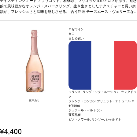
どと好相性
テイスティングノート
葡萄品種
シャルドネ、グルナッシュ・ブラン、ヴィオニエ
アプリコット、柑橘類、ブリオッシュのアロマが漂う、魅惑
認証
ABオー
ガニック
的で風味豊かなオレンジ・スパークリング。生き生きとしたテクスチャーと長い余
韻が、フレッシュさと深味を感じさせる。
合う料理
チーズムース・ヴェリーヌな
どと好相性
葡萄品種
シャルドネ、グルナッシュ・ブラン、ヴィオニエ
認証
ABオー
ガニック
ロゼワイン
辛口
まとめ買い
フランス ラングドック・ルーション ラングドッ
ク
在庫あり
フレンチ・カンカン ブリュット・ナチュール ロ
ゼ
750ml
ジェラール・ベルトラン
葡萄品種:
ピノ・ノワール, サンソー, シャルドネ
¥4,400