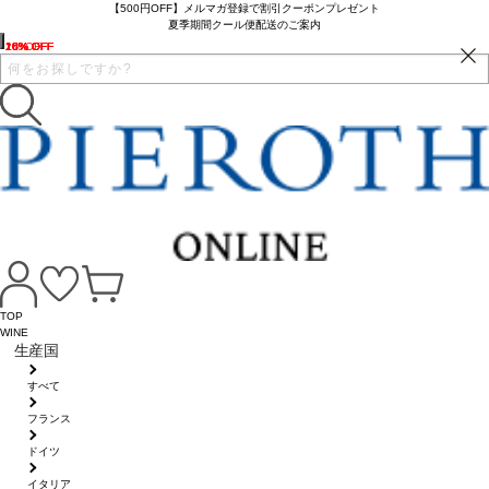
【500円OFF】メルマガ登録で割引クーポンプレゼント
夏季期間クール便配送のご案内
16% OFF
16% OFF
16% OFF
2% OFF
10% OFF
16% OFF
16% OFF
16% OFF
TOP
WINE
生産国
すべて
フランス
ドイツ
イタリア