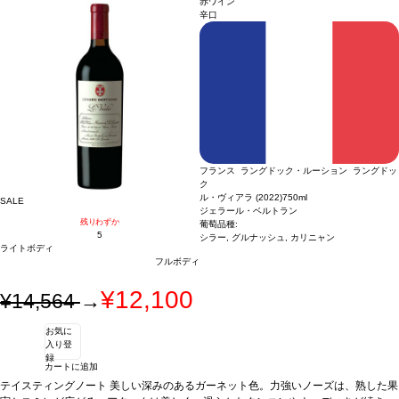
赤ワイン
ます、ご了承ください。
ューレ、鳩などとも合う。
葡萄品種
メルロー 46%、カベルネ・フラン 27%、シラ
辛口
ー 18%、マルベック 8%、カベルネ・ソーヴィニヨン 1%
*本ヴィンテージが在庫
切れの場合、在庫があり価格が同様の場合は自動的に次のヴィンテージに変更され
ます、ご了承ください。
フランス ラングドック・ルーション ラングドッ
ク
ル・ヴィアラ (2022)
750ml
SALE
ジェラール・ベルトラン
残りわずか
葡萄品種:
5
シラー, グルナッシュ, カリニャン
ライトボディ
フルボディ
¥12,100
¥14,564
→
お気に
入り登
録
カートに追加
テイスティングノート
美しい深みのあるガーネット色。力強いノーズは、熟した果