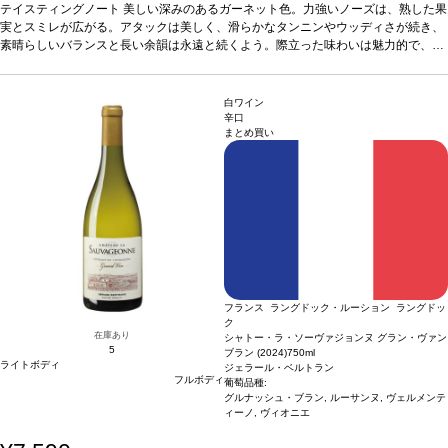
テイスティングノート
美しい深みのあるガーネット色。力強いノーズは、熟した果
しいバランスと長い余韻は永遠と続くよう。際立った味わ
実とスミレが広がる。アタックは美しく、滑らかなタンニンやウッディさが続き、
いは魅力的で、長い熟成のポテンシャルを予感させる。
素晴らしいバランスと長い余韻は永遠と続くよう。際立った味わいは魅力的で、長
合う料理
グリルした赤身肉、ジビエ、熟成チーズなどと
い熟成のポテンシャルを予感させる。
好相性
葡萄品種
合う料理
シラー 67%、カリニャン 17%、グルナ
グリルした赤身肉、ジビエ、熟成
チーズなどと好相性
葡萄品種
ッシュ 16%
シラー 67%、カリニャン 17%、グルナッシュ 16%
認証
デメテール、EUオーガニック
*本ヴィン
認証
デメテール、EUオーガニック
テージが在庫切れの場合、在庫があり価格が同様の場合は
*本ヴィンテージが在庫切れの場合、在庫があり
白ワイン
価格が同様の場合は自動的に次のヴィンテージに変更されます、ご了承ください。
自動的に次のヴィンテージに変更されます、ご了承くださ
辛口
まとめ買い
い。
フランス ラングドック・ルーション ラングドッ
ク
在庫あり
シャトー・ラ・ソーヴァジョンヌ グラン・ヴァン
5
ブラン (2024)
750ml
ライトボディ
ジェラール・ベルトラン
フルボディ
葡萄品種:
グルナッシュ・ブラン, ルーサンヌ, ヴェルメンテ
ィーノ, ヴィオニエ