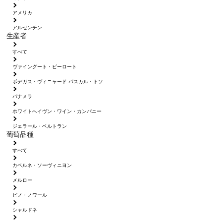
アメリカ
アルゼンチン
生産者
すべて
ヴァイングート・ピーロート
ボデガス・ヴィニャード パスカル・トソ
パナメラ
ホワイトへイヴン・ワイン・カンパニー
ジェラール・ベルトラン
葡萄品種
すべて
カベルネ・ソーヴィニヨン
メルロー
ピノ・ノワール
シャルドネ