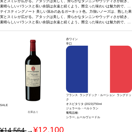
実とスミレが広がる。アタックは美しく、滑らかなタンニンやウッディさが続き、
素晴らしいバランスと長い余韻は永遠と続くよう。際立った味わいは魅力的で、長
い熟成のポテンシャルを予感させる。
テイスティングノート
美しい深みのあるガーネット色。力強いノーズは、熟した果
合う料理
グリルした赤肉料理、狩猟肉、上
質なチーズなどと好相性
実とスミレが広がる。アタックは美しく、滑らかなタンニンやウッディさが続き、
葡萄品種
シラー、グルナッシュ、カリニャン
*本ヴィンテ
ージが在庫切れの場合、在庫があり価格が同様の場合は自動的に次のヴィンテージ
素晴らしいバランスと長い余韻は永遠と続くよう。際立った味わいは魅力的で、長
に変更されます、ご了承ください。
い熟成のポテンシャルを予感させる。
合う料理
グリルした赤肉料理、狩猟肉、上
質なチーズなどと好相性
葡萄品種
シラー、グルナッシュ、カリニャン
*本ヴィンテ
ージが在庫切れの場合、在庫があり価格が同様の場合は自動的に次のヴィンテージ
赤ワイン
に変更されます、ご了承ください。
辛口
フランス ラングドック・ルーション ラングドッ
ク
オスピタリタ (2023)
750ml
SALE
ジェラール・ベルトラン
在庫あり
葡萄品種:
シラー, ムールヴェードル
¥12,100
¥14,564
→