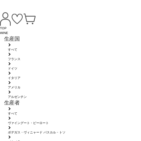
TOP
WINE
生産国
すべて
フランス
ドイツ
イタリア
アメリカ
アルゼンチン
生産者
すべて
ヴァイングート・ピーロート
ボデガス・ヴィニャード パスカル・トソ