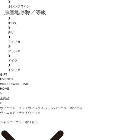
オレンジワイン
原産地呼称／等級
すべて
チリ
アメリカ
フランス
ドイツ
イタリア
GIFT
EVENTS
WORLD WINE BAR
HOME
>
全商品
>
ヴィニェド・チャドウィック
&
シャンパーニュ・ボワゼル
ヴィニェド・チャドウィック
シャンパーニュ・ボワゼル