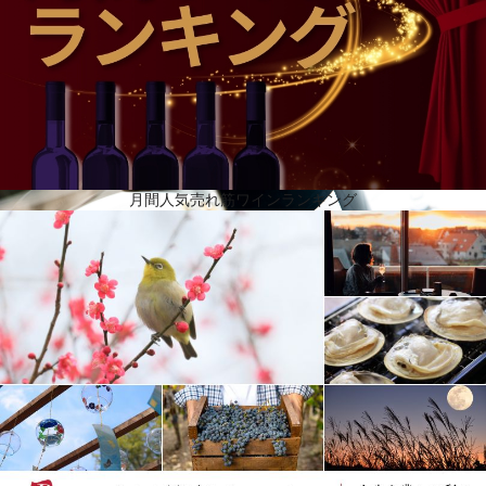
シャルドネ、ピノ・ノワール、ピノ・ムニエを約50の村から購入、大部分はグラン･クリュとプルミ
エ･クリュです。発酵は温度管理（18度）のもとで行い、天然のアロマを保ちます。ボワゼルではそ
の後マロラクティック発酵も行い、よりまろやかにします。春、ワインは一定の割合の酵母と蔗糖
を混ぜたリキュール･ドゥ･ティラージュを添加し瓶詰めされます。瓶詰め後直ちに、年間を通じて
10度に保ったセラーに瓶を移し、二次発酵に約6週間かけます。ゆっくり時間をかけて繊細な泡と素
晴らしい法律では15カ月ですが、ボワゼルでは伝統的な会社にふさわしく、最低3年は寝かせます。
ヴィンテージシャンパーニュになるともっと時間をかけ、5年から7年たってからようやくアロマが
花開きます。その後長期にわたる熟成期間があります。
月間人気売れ筋ワインランキング
新しい時代へ