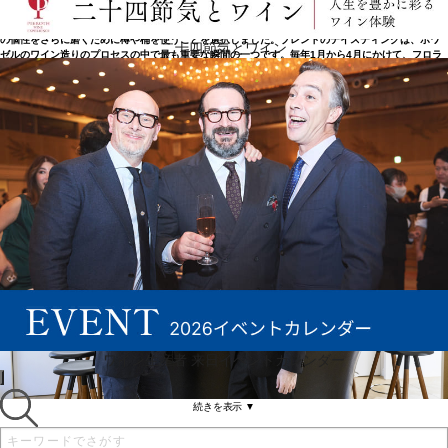
2019年、フロランとリオネル・ロック＝ボワゼルがメゾンを受け継ぎ、ボワゼルの発展とワインの
製造に新たな活力をもたらしています。温度管理されたステンレスタンクでの醸造に加え、ワイン
の個性をさらに磨くために樽や桶を使うことを選択しました。ブレンドのテイスティングは、ボワ
二十四節気とワイン
ゼルのワイン造りのプロセスの中で最も重要な瞬間の一つです。毎年1月から4月にかけて、フロラ
ンとリオネル・ロック＝ボワゼルは、両親のクリストフとエヴリーヌとともに、その年のワインを
すべて試飲します。 6世代にわたって一族が守り続けてきた品質と寛容の価値観に忠実な彼らは、
自分たちの責務と共有する遺産の力を強く自覚しています。彼らは、誠実で本物のワインを造るた
めに、独立した思考という倫理観をすべての行動に適用しています。
ワイン生産者 来日イベントカレンダー
続きを表示 ▼