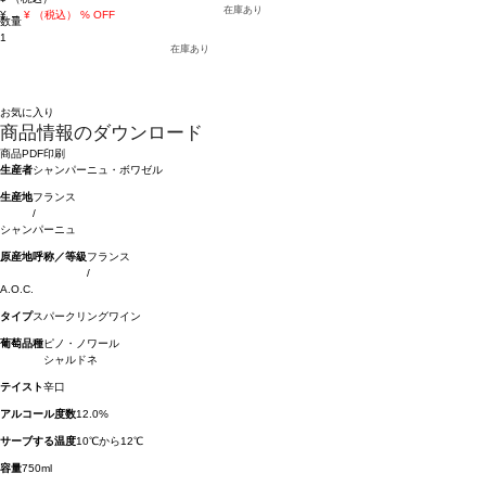
在庫あり
¥
→
¥
（税込）
% OFF
数量
1
在庫あり
お気に入り
商品情報のダウンロード
商品PDF印刷
生産者
シャンパーニュ・ボワゼル
生産地
フランス
/
シャンパーニュ
原産地呼称／等級
フランス
/
A.O.C.
タイプ
スパークリングワイン
葡萄品種
ピノ・ノワール
シャルドネ
テイスト
辛口
アルコール度数
12.0%
サーブする温度
10℃から12℃
容量
750ml