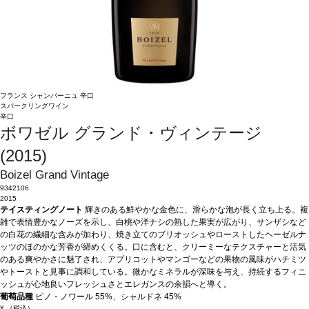
フランス
シャンパーニュ
辛口
スパークリングワイン
辛口
ボワゼル グランド・ヴィンテージ
(2015)
Boizel Grand Vintage
9342106
2015
テイスティングノート
輝きのある鮮やかな金色に、滑らかな泡が長く立ち上る。複
雑で表情豊かなノーズを示し、白桃や洋ナシの熟した果実が広がり、サンザシなど
の白花の繊細な含みが加わり、焼き立てのブリオッシュやローストしたヘーゼルナ
ッツのほのかな芳香が締めくくる。口に含むと、クリーミーなテクスチャーと活気
のある爽やかさに魅了され、アプリコットやマンゴーなどの果物の風味がハチミツ
やトーストと見事に調和している。微かなミネラルが深味を与え、持続するフィニ
ッシュが心地良いフレッシュさとエレガンスの余韻へと導く。
葡萄品種
ピノ・ノワール 55%、シャルドネ 45%
¥
（税込）