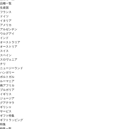
品種一覧
生産国
フランス
ドイツ
イタリア
アメリカ
アルゼンチン
ウルグアイ
インド
オーストラリア
オーストリア
スイス
スペイン
スロヴェニア
チリ
ニュージーランド
ハンガリー
ポルトガル
ルーマニア
南アフリカ
ブルガリア
イギリス
ジョージア
グアテマラ
ギリシャ
サービス
ギフト特集
ギフトラッピング
特集
特集一覧