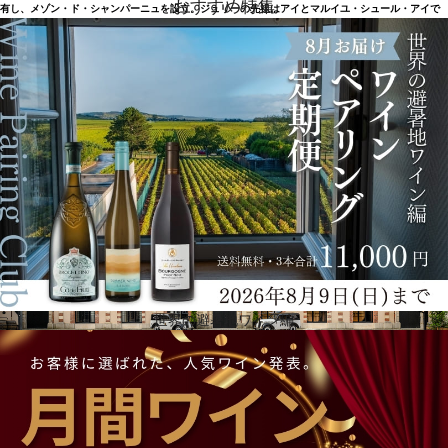
おすすめ特集
有し、メゾン・ド・シャンパーニュを設立。ジュリーの先祖はアイとマルイユ・シュール・アイで
ワインを醸造していました。二人はエペルネを事業の拠点に選び、メゾンを「ボワゼル・マルタ
ン」と命名。1865年 、息子のエドゥアールが初めてのブリュットを手がけ、グラン・ミレジムを造
りました。そのうちの何本かは現在も、カーヴの奥深く「宝物」と名づけられた蔵に眠っていま
す。1920年、ジュールが父の後を継ぎ、海外取引を拡大。戦後、ルネが会社を継ぎ、試練の時代を
迎えます。1972年 、悲しいことにルネと息子のエリックが亡くなり、妻エリカは敢然と会社を継ぎ
ました。娘エヴリーヌと娘婿クリストフも経営に加わり、1984年、エヴリーヌが社長となりまし
た。
世界の避暑地ワイン編
ボワゼルで流れる時間