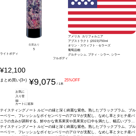
様の場合は自動的に次のヴィンテージに変更されます、ご了承ください。
イムを伴う。複雑でしっかりとした、熟した黒果実に、柔らかいタンニンの余韻が
続き、リコリス、黒胡椒、スターアニスのフィニッシュが長く残る。
葡萄品種
カ
ベルネ・ソーヴィニヨン
*本ヴィンテージが在庫切れの場合、在庫があり価格が同
様の場合は自動的に次のヴィンテージに変更されます、ご了承ください。
アメリカ カリフォルニア
アブストラクト (2023)
750ml
在庫あり
オリン・スウィフト・セラーズ
5
葡萄品種:
ライトボディ
グルナッシュ, プティ・シラー, シラー
フルボディ
¥12,100
¥9,075
まとめ買い(3+)
25%OFF
/ 1本
お気に
入り登
録
カートに追加
テイスティングノート
ルビーの縁と深く綺麗な紫色。熟したブラックプラム、ブル
ーベリー、フレッシュなボイセンベリーのアロマが支配し、なめし革とタヒチ産バ
ニラの含みが調和する。鮮やかな青系果実や黒果実が口中を満たし、幅広いブラッ
クベリーコンポートやドライラベンダーのニュアンスが加わる。たっぷりのリッチ
テイスティングノート
ルビーの縁と深く綺麗な紫色。熟したブラックプラム、ブル
で凝縮した味わいが続き、フィニッシュは絹のように滑らかなタンニンと余韻が昇
ーベリー、フレッシュなボイセンベリーのアロマが支配し、なめし革とタヒチ産バ