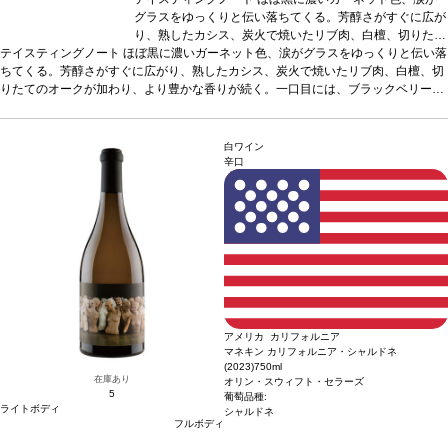
グラスをゆっくりと伝い落ちてくる。芳醇さがすぐに広が
り、熟したカシス、炭火で焼いたリブ肉、白檀、切りたて
テイスティングノート
ほぼ黒に濃いガーネット色、涙がグラスをゆっくりと伝い落
のオークが加わり、より豊かな香りが続く。一口目には、
ちてくる。芳醇さがすぐに広がり、熟したカシス、炭火で焼いたリブ肉、白檀、切
ブラックベリー、ブラックプラム、フェンネル、リコリ
りたてのオークが加わり、より豊かな香りが続く。一口目には、ブラックベリー、
ス、ダークチョコレートが織りなす、複雑で多層な味わい
ブラックプラム、フェンネル、リコリス、ダークチョコレートが織りなす、複雑で
を感じる。層が解きほぐされ、カシスの深い風味を核とし
多層な味わいを感じる。層が解きほぐされ、カシスの深い風味を核とした、リッチ
た、リッチでバランスが表れる。甘美な余韻のフィニッシ
でバランスが表れる。甘美な余韻のフィニッシュが残り、石灰のような柔らかいテ
ュが残り、石灰のような柔らかいテクスチャーのタンニン
白ワイン
クスチャーのタンニンで締めくくられる。
で締めくくられる。
葡萄品種
葡萄品種
カベルネ・ソーヴィニヨン
カベルネ・ソーヴィニヨン
*本
辛口
ヴィンテージが在庫切れの場合、在庫があり価格が同様の場合は自動的に次のヴィ
*本ヴィンテージが在庫切れの場合、在庫があり価格が同
ンテージに変更されます、ご了承ください。
様の場合は自動的に次のヴィンテージに変更されます、ご
了承ください。
アメリカ カリフォルニア
マネキン カリフォルニア・シャルドネ
(2023)
750ml
在庫あり
オリン・スウィフト・セラーズ
5
葡萄品種:
ライトボディ
シャルドネ
フルボディ