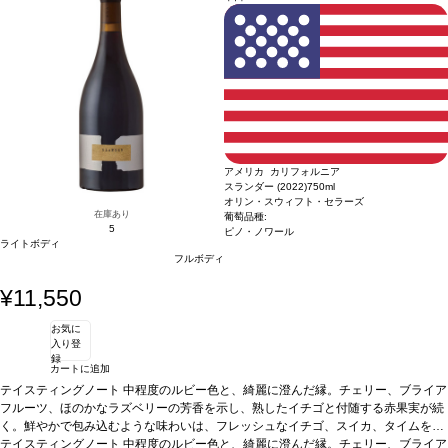
などと好相性
葡萄品種
ソーヴィニヨン・ブラン
*本ヴィンテージが在庫切れの場
合、在庫があり価格が同様の場合は自動的に次のヴィンテージに変更されます、ご
了承ください。
アメリカ カリフォルニア
スランダー (2022)
750ml
オリン・スウィフト・セラーズ
在庫あり
葡萄品種:
5
ピノ・ノワール
ライトボディ
フルボディ
¥11,550
お気に
入り登
録
カートに追加
テイスティングノート
中程度のルビー色と、綺麗に澄んだ縁。チェリー、ブライア
フルーツ、ほのかなラズベリーの芳香を示し、熟したイチゴと付随する赤果実が続
く。鮮やかで包み込むような味わいは、フレッシュなイチゴ、スイカ、タイムを含
み、生き生きとしている。後味はスパイスが効いていて、微かにブルー系果実の爽
合う料理
テイスティングノート
ほぐしたポーク、ローストターキー、マッシュルームリゾットなどと好相
中程度のルビー色と、綺麗に澄んだ縁。チェリー、ブライア