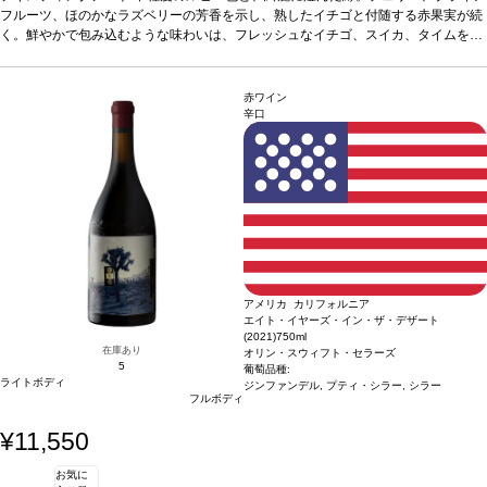
快感も広がる。
性
フルーツ、ほのかなラズベリーの芳香を示し、熟したイチゴと付随する赤果実が続
葡萄品種
ピノ・ノワール
*本ヴィンテージが在庫切れの場合、在庫があり価格が
同様の場合は自動的に次のヴィンテージに変更されます、ご了承ください。
く。鮮やかで包み込むような味わいは、フレッシュなイチゴ、スイカ、タイムを含
み、生き生きとしている。後味はスパイスが効いていて、微かにブルー系果実の爽
合う料理
ほぐしたポーク、ローストターキー、マッシュルームリゾットなどと好相
快感も広がる。
性
葡萄品種
ピノ・ノワール
*本ヴィンテージが在庫切れの場合、在庫があり価格が
同様の場合は自動的に次のヴィンテージに変更されます、ご了承ください。
赤ワイン
辛口
アメリカ カリフォルニア
エイト・イヤーズ・イン・ザ・デザート
(2021)
750ml
在庫あり
オリン・スウィフト・セラーズ
5
葡萄品種:
ライトボディ
ジンファンデル, プティ・シラー, シラー
フルボディ
¥11,550
お気に