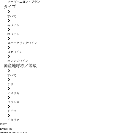
ソーヴィニヨン・ブラン
タイプ
すべて
赤ワイン
白ワイン
スパークリングワイン
ロゼワイン
オレンジワイン
原産地呼称／等級
すべて
チリ
アメリカ
フランス
ドイツ
イタリア
GIFT
EVENTS