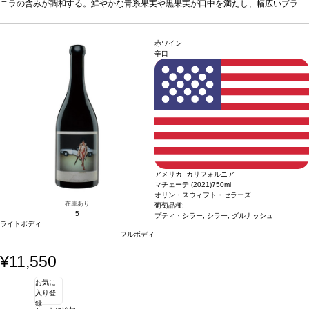
華する。
ニラの含みが調和する。鮮やかな青系果実や黒果実が口中を満たし、幅広いブラッ
葡萄品種
グルナッシュ・プティ・シラー、シラー
*本ヴィンテージが在庫
切れの場合、在庫があり価格が同様の場合は自動的に次のヴィンテージに変更され
クベリーコンポートやドライラベンダーのニュアンスが加わる。たっぷりのリッチ
ます、ご了承ください。
で凝縮した味わいが続き、フィニッシュは絹のように滑らかなタンニンと余韻が昇
華する。
葡萄品種
グルナッシュ・プティ・シラー、シラー
*本ヴィンテージが在庫
赤ワイン
切れの場合、在庫があり価格が同様の場合は自動的に次のヴィンテージに変更され
辛口
ます、ご了承ください。
アメリカ カリフォルニア
マチェーテ (2021)
750ml
オリン・スウィフト・セラーズ
在庫あり
葡萄品種:
5
プティ・シラー, シラー, グルナッシュ
ライトボディ
フルボディ
¥11,550
お気に
入り登
録