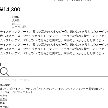
¥14,300
お気に
入り登
録
カートに追加
テイスティングノート:
程よい深みのあるルビー色。若いはっきりとしたオークの
含みはスパイス、ブラックカラント、ティー、チェリーの含みを持つ。ミディア
ム〜フルボディ。エレガントで滑らかな風味は、果実のしっかりとした核によって
支えられたバランスの取れた生き生きとした酸味を持つ。全体としてがっしとした
葡萄品種:
テイスティングノート:
60% カベルネ・ソーヴィニヨン、40% メルロー
程よい深みのあるルビー色。若いはっきりとしたオークの
ストラクチャーとしっかりとした滑らかなタンニンを持ち、5 〜10年程できれいに
含みはスパイス、ブラックカラント、ティー、チェリーの含みを持つ。ミディア
ム〜フルボディ。エレガントで滑らかな風味は、果実のしっかりとした核によって
熟成するだろう。JKW04/19 ※JKWのアンプリムールレポートからの抜粋です。
支えられたバランスの取れた生き生きとした酸味を持つ。全体としてがっしとした
葡萄品種:
60% カベルネ・ソーヴィニヨン、40% メルロー
ストラクチャーとしっかりとした滑らかなタンニンを持ち、5 〜10年程できれいに
熟成するだろう。JKW04/19 ※JKWのアンプリムールレポートからの抜粋です。
商品検索
赤ワイン
白ワイン
スパークリングワイン
ロゼワイン
オレンジワイン
ブランデー
酒精強化ワイン
ウイスキー
スピリッツ
セット
生産地
生産者
特集
サービス