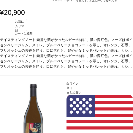
ティ・ヴェルド, メルロー, マルベック
¥20,900
お気に
入り登
録
カートに追加
テイスティングノート
綺麗な紫がかったルビーの縁に、濃い深紅色。ノーズはボイ
センベリージャム、スミレ、ブルーベリーチョコレートを示し、オレンジ、石墨、
ブリオッシュの芳香を伴う。口に含むと、鮮やかなミッドパレットが表れ、カシ
ス、ブラックベリー、ベーキングスパイスをしっかりと感じる。包み込むようなテ
テイスティングノート
綺麗な紫がかったルビーの縁に、濃い深紅色。ノーズはボイ
クスチャーを持ち、石灰質でドライなタンニンに、長い余韻のフィニッシュで締め
センベリージャム、スミレ、ブルーベリーチョコレートを示し、オレンジ、石墨、
くくられる
ブリオッシュの芳香を伴う。口に含むと、鮮やかなミッドパレットが表れ、カシ
合う料理
赤身肉、ステーキ、パスタ、熟成チーズなどと好相性
葡萄品
種
ス、ブラックベリー、ベーキングスパイスをしっかりと感じる。包み込むようなテ
カベルネ・ソーヴィニヨン、カベルネ・フラン、マルベック、メルロー、プテ
ィ・ヴェルド
クスチャーを持ち、石灰質でドライなタンニンに、長い余韻のフィニッシュで締め
*本ヴィンテージが在庫切れの場合、在庫があり価格が同様の場合は
自動的に次のヴィンテージに変更されます、ご了承ください。
くくられる
合う料理
赤身肉、ステーキ、パスタ、熟成チーズなどと好相性
葡萄品
白ワイン
種
カベルネ・ソーヴィニヨン、カベルネ・フラン、マルベック、メルロー、プテ
辛口
まとめ買い
ィ・ヴェルド
*本ヴィンテージが在庫切れの場合、在庫があり価格が同様の場合は
自動的に次のヴィンテージに変更されます、ご了承ください。