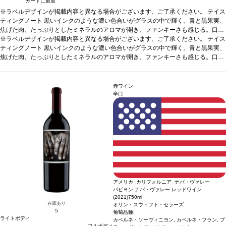
カートに追加
※ラベルデザインが掲載内容と異なる場合がございます、ご了承ください。
テイス
ティングノート
黒いインクのような濃い色合いがグラスの中で輝く。青と黒果実、
焦げた肉、たっぷりとしたミネラルのアロマが開き、ファンキーさも感じる。口に
含むと予想以上に濃厚で、ブラックプラム、その他の核果、ジビエのエッセンスが
※ラベルデザインが掲載内容と異なる場合がございます、ご了承ください。
テイス
広がり、砂糖漬けオレンジピールや程よい酸味が支え、バランスも取れている。プ
ティングノート
黒いインクのような濃い色合いがグラスの中で輝く。青と黒果実、
ティ・シラーが生み出す典型的なタンニンと、官能的で凝縮したテクスチャーを伴
焦げた肉、たっぷりとしたミネラルのアロマが開き、ファンキーさも感じる。口に
うフィニッシュが続く。
含むと予想以上に濃厚で、ブラックプラム、その他の核果、ジビエのエッセンスが
葡萄品種
プティ・シラー、シラー、グルナッシュ
*本ヴィ
ンテージが在庫切れの場合、在庫があり価格が同様の場合は自動的に次のヴィンテ
広がり、砂糖漬けオレンジピールや程よい酸味が支え、バランスも取れている。プ
ージに変更されます、ご了承ください。
ティ・シラーが生み出す典型的なタンニンと、官能的で凝縮したテクスチャーを伴
赤ワイン
うフィニッシュが続く。
葡萄品種
プティ・シラー、シラー、グルナッシュ
*本ヴィ
辛口
ンテージが在庫切れの場合、在庫があり価格が同様の場合は自動的に次のヴィンテ
ージに変更されます、ご了承ください。
アメリカ カリフォルニア ナパ・ヴァレー
パピヨン ナパ・ヴァレー レッドワイン
(2021)
750ml
在庫あり
オリン・スウィフト・セラーズ
5
葡萄品種:
ライトボディ
カベルネ・ソーヴィニヨン, カベルネ・フラン, プ
フルボディ