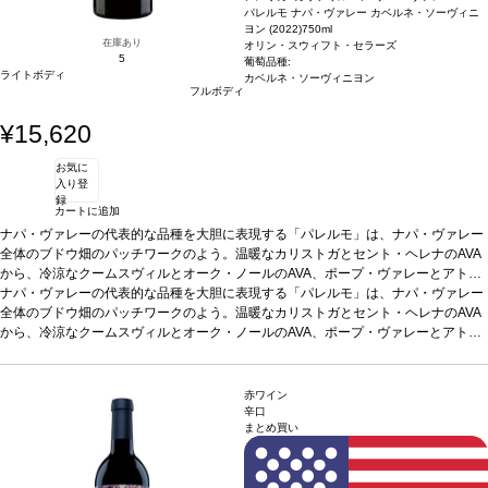
パレルモ ナパ・ヴァレー カベルネ・ソーヴィニ
ヨン (2022)
750ml
在庫あり
オリン・スウィフト・セラーズ
5
葡萄品種:
ライトボディ
カベルネ・ソーヴィニヨン
フルボディ
¥15,620
お気に
入り登
録
カートに追加
ナパ・ヴァレーの代表的な品種を大胆に表現する「パレルモ」は、ナパ・ヴァレー
全体のブドウ畑のパッチワークのよう。温暖なカリストガとセント・ヘレナのAVA
から、冷涼なクームスヴィルとオーク・ノールのAVA、ポープ・ヴァレーとアトラ
ス・ピークのユニークなミクロクリマ（微気候）、そしてラザフォードとオークヴ
ナパ・ヴァレーの代表的な品種を大胆に表現する「パレルモ」は、ナパ・ヴァレー
ィルの有名な土壌まで、真のナパ・ヴァレーすべてが詰まっているボトル。厳格な
全体のブドウ畑のパッチワークのよう。温暖なカリストガとセント・ヘレナのAVA
品質基準を満たすために畑で作業した結果、オリン・スフィフトの理念に忠実であ
から、冷涼なクームスヴィルとオーク・ノールのAVA、ポープ・ヴァレーとアトラ
りながら、伝統的なカベルネのワインを造る。
ス・ピークのユニークなミクロクリマ（微気候）、そしてラザフォードとオークヴ
テイスティングノート
カルディナ
ルのはっきりとした縁に、濃いガーネットの色調。噛み応えのあるカシス、砕いた
ィルの有名な土壌まで、真のナパ・ヴァレーすべてが詰まっているボトル。厳格な
ボイセンベリー、熟したエルダーベリー、チャパラル、シーダーが広がる。口に含
品質基準を満たすために畑で作業した結果、オリン・スフィフトの理念に忠実であ
赤ワイン
むと、カシス、ブラックベリー、セイボリーなどの芳醇な味わいを感じ、微かなタ
りながら、伝統的なカベルネのワインを造る。
テイスティングノート
カルディナ
辛口
まとめ買い
イムを伴う。複雑でしっかりとした、熟した黒果実に、柔らかいタンニンの余韻が
ルのはっきりとした縁に、濃いガーネットの色調。噛み応えのあるカシス、砕いた
続き、リコリス、黒胡椒、スターアニスのフィニッシュが長く残る。
ボイセンベリー、熟したエルダーベリー、チャパラル、シーダーが広がる。口に含
葡萄品種
カ
ベルネ・ソーヴィニヨン
むと、カシス、ブラックベリー、セイボリーなどの芳醇な味わいを感じ、微かなタ
*本ヴィンテージが在庫切れの場合、在庫があり価格が同