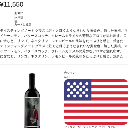
¥11,550
お気に
入り登
録
カートに追加
テイスティングノート
グラスに注ぐと輝くようなきれいな黄金色。熟した黄桃、マ
イヤーレモン、バタースコッチ、クレームカラメルの芳醇なアロマが溢れ出す。口
に含むと、リンゴ、ネクタリン、レモンピールの風味をたっぷりと感じ、焼きたて
のレモンカスタードとプラリネの風味が広がるミッドパレットへとシームレスに移
テイスティングノート
グラスに注ぐと輝くようなきれいな黄金色。熟した黄桃、マ
行する。フィニッシュは生き生きとして滑らか、カラメルが際立ち、ベニエの含み
イヤーレモン、バタースコッチ、クレームカラメルの芳醇なアロマが溢れ出す。口
が残る。
に含むと、リンゴ、ネクタリン、レモンピールの風味をたっぷりと感じ、焼きたて
合う料理
グリルしたシーフード、ホタテ、タラ、ローストチキンなどと
好相性
のレモンカスタードとプラリネの風味が広がるミッドパレットへとシームレスに移
葡萄品種
シャルドネ
*本ヴィンテージが在庫切れの場合、在庫があり価格が
同様の場合は自動的に次のヴィンテージに変更されます、ご了承ください。
行する。フィニッシュは生き生きとして滑らか、カラメルが際立ち、ベニエの含み
が残る。
合う料理
グリルしたシーフード、ホタテ、タラ、ローストチキンなどと
赤ワイン
好相性
葡萄品種
シャルドネ
*本ヴィンテージが在庫切れの場合、在庫があり価格が
辛口
同様の場合は自動的に次のヴィンテージに変更されます、ご了承ください。
アメリカ カリフォルニア ナパ・ヴァレー