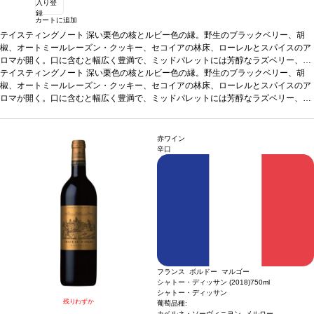
入り登
録
カートに追加
テイスティングノート
深い栗色の核とルビー色の縁。野生のブラックベリー、胡
椒、オートミールレーズン・クッキー、セコイアの林床、ローレルとスパイスのア
ロマが開く。口に含むと幅広く豊満で、ミッドパレットには芳醇なラズベリー、ブ
ラックチェリー、熟したブルーベリーとほのかなカカオを感じる。長い余韻の見事
テイスティングノート
深い栗色の核とルビー色の縁。野生のブラックベリー、胡
な後味は、熟したタンニンと甘いオークのニュアンスを伴う。
椒、オートミールレーズン・クッキー、セコイアの林床、ローレルとスパイスのア
合う料理
赤肉、ポ
ーク・リブ、中華などと好相性。
ロマが開く。口に含むと幅広く豊満で、ミッドパレットには芳醇なラズベリー、ブ
葡萄品種
ジンファンデル、プティ・シラー、シ
ラー
ラックチェリー、熟したブルーベリーとほのかなカカオを感じる。長い余韻の見事
*本ヴィンテージが在庫切れの場合、在庫があり価格が同様の場合は自動的に
次のヴィンテージに変更されます、ご了承ください。
な後味は、熟したタンニンと甘いオークのニュアンスを伴う。
合う料理
赤肉、ポ
ーク・リブ、中華などと好相性。
葡萄品種
ジンファンデル、プティ・シラー、シ
赤ワイン
ラー
*本ヴィンテージが在庫切れの場合、在庫があり価格が同様の場合は自動的に
辛口
次のヴィンテージに変更されます、ご了承ください。
フランス ボルドー マルゴー
シャトー・ディッサン (2018)
750ml
シャトー・ディッサン
残りわずか
葡萄品種:
カベルネ・ソーヴィニヨン, メルロー