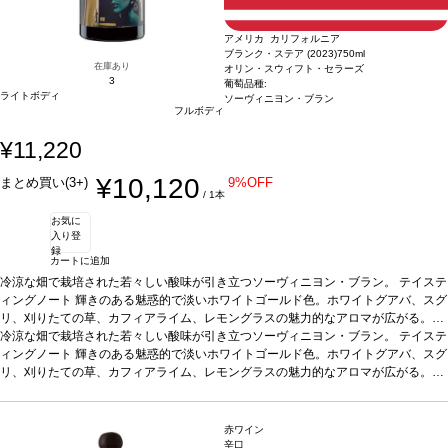
アメリカ カリフォルニア
ブランク・ステア (2023)
750ml
在庫あり
オリン・スウィフト・セラーズ
3
葡萄品種:
ライトボディ
ソーヴィニヨン・ブラン
フルボディ
¥11,220
¥10,120
まとめ買い(3+)
9%OFF
/ 1本
お気に
入り登
録
カートに追加
冷涼な畑で栽培された若々しい酸味が引き立つソーヴィニヨン・ブラン。
テイステ
ィングノート
輝きのある魅惑的で淡いホワイトゴールド色。ホワイトグアバ、スグ
リ、刈りたての草、カフィアライム、レモングラスの魅力的なアロマが広がる。垂
涎の酸味が際立ち、ほのかなレモンライムシャーベット、スターフルーツ、キウ
冷涼な畑で栽培された若々しい酸味が引き立つソーヴィニヨン・ブラン。
テイステ
イ、グレープフルーツピールのニュアンスが口中を満たす。ほのかなサワークリー
ィングノート
輝きのある魅惑的で淡いホワイトゴールド色。ホワイトグアバ、スグ
ムのミッドパレットが表れ、フィニッシュにはキーライムパイの鮮やかな含みと、
リ、刈りたての草、カフィアライム、レモングラスの魅力的なアロマが広がる。垂
引き締まった素晴らしい酸味に迎えられる。
涎の酸味が際立ち、ほのかなレモンライムシャーベット、スターフルーツ、キウ
合う料理
貝類、山羊のチーズ、野菜
などと好相性
イ、グレープフルーツピールのニュアンスが口中を満たす。ほのかなサワークリー
葡萄品種
ソーヴィニヨン・ブラン
*本ヴィンテージが在庫切れの場
合、在庫があり価格が同様の場合は自動的に次のヴィンテージに変更されます、ご
ムのミッドパレットが表れ、フィニッシュにはキーライムパイの鮮やかな含みと、
赤ワイン
了承ください。
引き締まった素晴らしい酸味に迎えられる。
合う料理
貝類、山羊のチーズ、野菜
辛口