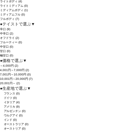
ライトボディ
(4)
ライトミディアム
(0)
ミディアムボディ
(1)
ミディアムフル
(0)
フルボディ
(7)
●
テイストで選ぶ
▼
辛口
(9)
中辛口
(2)
オフドライ
(2)
フルーティー
(0)
中甘口
(0)
甘口
(0)
極甘口
(0)
●
価格で選ぶ
▼
～4,000円
(2)
4,001円～7,000円
(2)
7,001円～10,000円
(0)
10,001円～20,000円
(7)
20,001円～
(2)
●
生産地で選ぶ
▼
フランス
(0)
ドイツ
(0)
イタリア
(4)
アメリカ
(9)
アルゼンチン
(0)
ウルグアイ
(0)
インド
(0)
オーストラリア
(0)
オーストリア
(0)