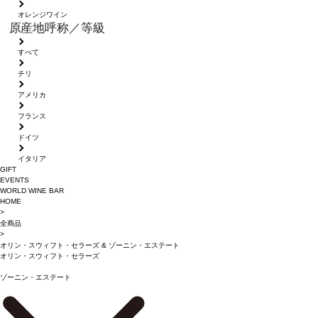
オレンジワイン
原産地呼称／等級
すべて
チリ
アメリカ
フランス
ドイツ
イタリア
GIFT
EVENTS
WORLD WINE BAR
HOME
>
全商品
>
オリン・スウィフト・セラーズ
&
ゾーニン・エステート
オリン・スウィフト・セラーズ
ゾーニン・エステート