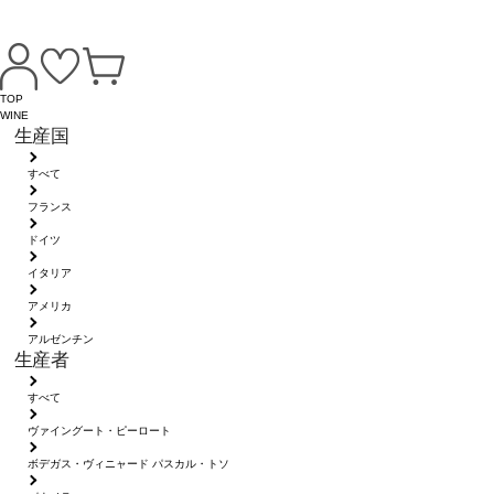
TOP
WINE
生産国
すべて
フランス
ドイツ
イタリア
アメリカ
アルゼンチン
生産者
すべて
ヴァイングート・ピーロート
ボデガス・ヴィニャード パスカル・トソ