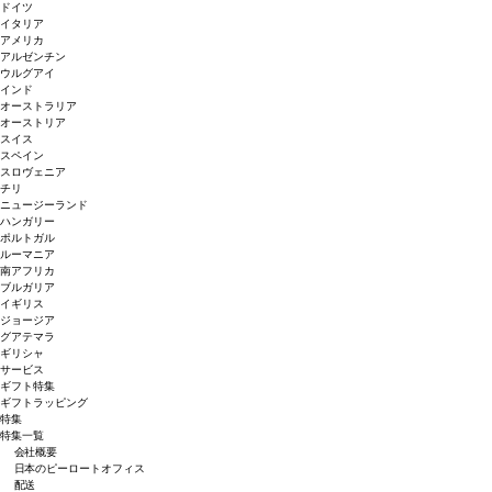
ドイツ
イタリア
アメリカ
アルゼンチン
ウルグアイ
インド
オーストラリア
オーストリア
スイス
スペイン
スロヴェニア
チリ
ニュージーランド
ハンガリー
ポルトガル
ルーマニア
南アフリカ
ブルガリア
イギリス
ジョージア
グアテマラ
ギリシャ
サービス
ギフト特集
ギフトラッピング
特集
特集一覧
会社概要
日本のピーロートオフィス
配送