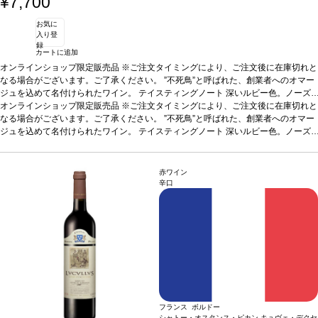
¥7,700
柔らかく、完璧な調和を与えている。石灰岩の台地と火打
石でできた粘土質土壌の典型的な塩味の後味は、10年は
お気に
熟成する高いポテンシャルを持つ。
合う料理
仔牛の白身
入り登
肉、ホタテ貝や魚料理、チーズなどと好相性
葡萄品種
セ
録
ミヨン、ソーヴィニヨン・ブラン、ミュスカデル
カートに追加
オンラインショップ限定販売品 ※ご注文タイミングにより、ご注文後に在庫切れと
なる場合がございます。ご了承ください。 ”不死鳥”と呼ばれた、創業者へのオマー
ジュを込めて名付けられたワイン。
テイスティングノート
深いルビー色。ノーズ
は濃いなめし革や熟したチェリーを示し、ほのかな胡椒が加わる。フルーティーで
オンラインショップ限定販売品 ※ご注文タイミングにより、ご注文後に在庫切れと
スモーキーな味わいを感じ、中程度の心地よいタンニンを持つ。表情豊かで複雑な
なる場合がございます。ご了承ください。 ”不死鳥”と呼ばれた、創業者へのオマー
一本。
ジュを込めて名付けられたワイン。
合う料理
グリルやロースト肉、ストロングチーズなどと好相性
テイスティングノート
深いルビー色。ノーズ
葡萄品種
メ
ルロー 80%、カベルネ・フラン 20%
は濃いなめし革や熟したチェリーを示し、ほのかな胡椒が加わる。フルーティーで
スモーキーな味わいを感じ、中程度の心地よいタンニンを持つ。表情豊かで複雑な
一本。
合う料理
グリルやロースト肉、ストロングチーズなどと好相性
葡萄品種
メ
赤ワイン
ルロー 80%、カベルネ・フラン 20%
辛口
フランス ボルドー
シャトー・オスタンス・ピカン キュヴェ・デクセ