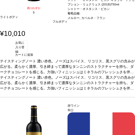
プション・リュクリュス (2018)
750ml
残りわずか
シャトー・オスタンス・ピカン
5
葡萄品種:
ライトボディ
メルロー, カベルネ・フラン
フルボディ
¥10,010
お気に
入り登
録
カートに追加
テイスティングノート
濃い赤色。ノーズはスパイス、リコリス、黒スグリの含みが
広がる。柔らかく濃厚、引き締まって濃厚なタンニンのストラクチャーを持ち、ダ
ークチョコレートを感じる。力強いフィニッシュはミネラルのフレッシュさを伴
う。
テイスティングノート
合う料理
赤身肉やお好みの食事、セミドライチーズなどと好相性。
濃い赤色。ノーズはスパイス、リコリス、黒スグリの含みが
葡萄品種
80% メルロー、20% カベルネ・フラン
広がる。柔らかく濃厚、引き締まって濃厚なタンニンのストラクチャーを持ち、ダ
*本ヴィンテージが在庫切れの場合、在庫が
あり価格が同様の場合は自動的に次のヴィンテージに変更されます、ご了承くださ
ークチョコレートを感じる。力強いフィニッシュはミネラルのフレッシュさを伴
い。
う。
合う料理
赤身肉やお好みの食事、セミドライチーズなどと好相性。
葡萄品種
80% メルロー、20% カベルネ・フラン
*本ヴィンテージが在庫切れの場合、在庫が
あり価格が同様の場合は自動的に次のヴィンテージに変更されます、ご了承くださ
赤ワイン
い。
辛口