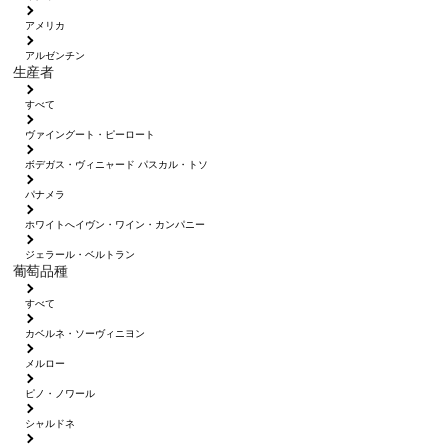
アメリカ
アルゼンチン
生産者
すべて
ヴァイングート・ピーロート
ボデガス・ヴィニャード パスカル・トソ
パナメラ
ホワイトへイヴン・ワイン・カンパニー
ジェラール・ベルトラン
葡萄品種
すべて
カベルネ・ソーヴィニヨン
メルロー
ピノ・ノワール
シャルドネ