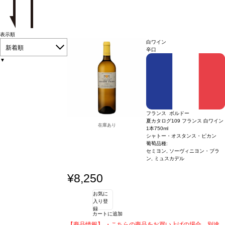
表示順
白ワイン
新着順
辛口
▼
フランス ボルドー
夏カタログ109 フランス 白ワイン
在庫あり
1本
750ml
シャトー・オスタンス・ピカン
葡萄品種:
セミヨン, ソーヴィニヨン・ブラ
ン, ミュスカデル
¥8,250
お気に
入り登
録
カートに追加
【商品情報】 ・こちらの商品をお買い上げの場合、別途