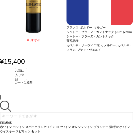
フランス ボルドー マルゴー
シャトー・ブラ－ヌ・カントナック (2021)
750ml
シャトー・ブラーヌ・カントナック
残りわずか
葡萄品種:
カベルネ・ソーヴィニヨン, メルロー, カベルネ・
フラン, プティ・ヴェルド
¥15,400
お気に
入り登
録
カートに追加
商品検索
赤ワイン
白ワイン
スパークリングワイン
ロゼワイン
オレンジワイン
ブランデー
酒精強化ワイン
ウイスキー
スピリッツ
セット