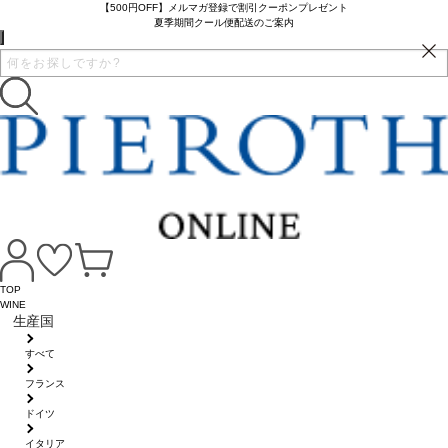
【500円OFF】メルマガ登録で割引クーポンプレゼント
夏季期間クール便配送のご案内
TOP
WINE
生産国
すべて
フランス
ドイツ
イタリア