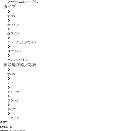
ソーヴィニヨン・ブラン
タイプ
すべて
赤ワイン
白ワイン
スパークリングワイン
ロゼワイン
オレンジワイン
原産地呼称／等級
すべて
チリ
アメリカ
フランス
ドイツ
イタリア
GIFT
EVENTS