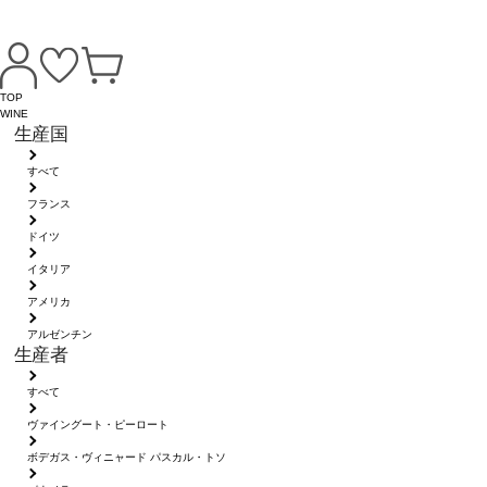
TOP
WINE
生産国
すべて
フランス
ドイツ
イタリア
アメリカ
アルゼンチン
生産者
すべて
ヴァイングート・ピーロート
ボデガス・ヴィニャード パスカル・トソ