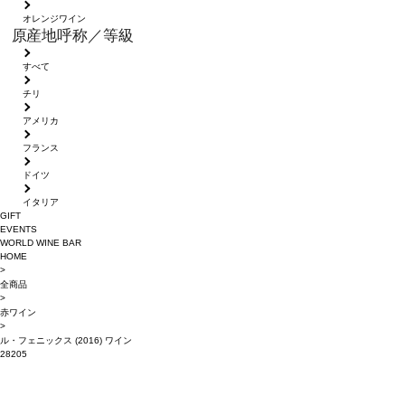
オレンジワイン
原産地呼称／等級
すべて
チリ
アメリカ
フランス
ドイツ
イタリア
GIFT
EVENTS
WORLD WINE BAR
HOME
>
全商品
>
赤ワイン
>
ル・フェニックス (2016) ワイン
28205