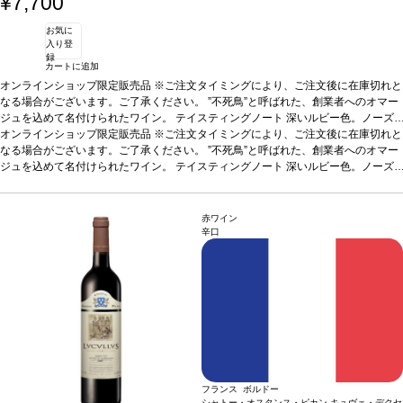
¥7,700
柔らかく、完璧な調和を与えている。石灰岩の台地と火打
石でできた粘土質土壌の典型的な塩味の後味は、10年は
お気に
熟成する高いポテンシャルを持つ。
合う料理
仔牛の白身
入り登
肉、ホタテ貝や魚料理、チーズなどと好相性
葡萄品種
セ
録
ミヨン、ソーヴィニヨン・ブラン、ミュスカデル
カートに追加
オンラインショップ限定販売品 ※ご注文タイミングにより、ご注文後に在庫切れと
なる場合がございます。ご了承ください。 ”不死鳥”と呼ばれた、創業者へのオマー
ジュを込めて名付けられたワイン。
テイスティングノート
深いルビー色。ノーズ
は濃いなめし革や熟したチェリーを示し、ほのかな胡椒が加わる。フルーティーで
オンラインショップ限定販売品 ※ご注文タイミングにより、ご注文後に在庫切れと
スモーキーな味わいを感じ、中程度の心地よいタンニンを持つ。表情豊かで複雑な
なる場合がございます。ご了承ください。 ”不死鳥”と呼ばれた、創業者へのオマー
一本。
ジュを込めて名付けられたワイン。
合う料理
グリルやロースト肉、ストロングチーズなどと好相性
テイスティングノート
深いルビー色。ノーズ
葡萄品種
メ
ルロー 80%、カベルネ・フラン 20%
は濃いなめし革や熟したチェリーを示し、ほのかな胡椒が加わる。フルーティーで
スモーキーな味わいを感じ、中程度の心地よいタンニンを持つ。表情豊かで複雑な
一本。
合う料理
グリルやロースト肉、ストロングチーズなどと好相性
葡萄品種
メ
赤ワイン
ルロー 80%、カベルネ・フラン 20%
辛口
フランス ボルドー
シャトー・オスタンス・ピカン キュヴェ・デクセ