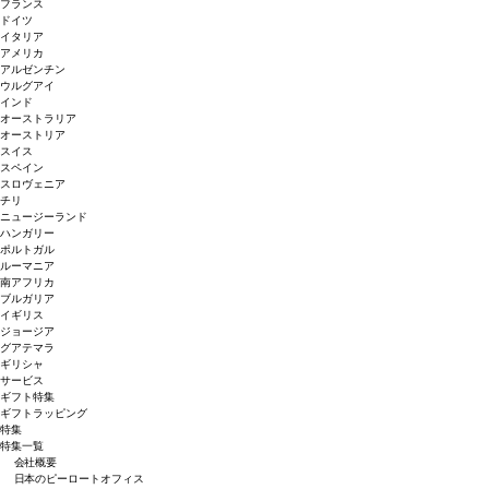
フランス
ドイツ
イタリア
アメリカ
アルゼンチン
ウルグアイ
インド
オーストラリア
オーストリア
スイス
スペイン
スロヴェニア
チリ
ニュージーランド
ハンガリー
ポルトガル
ルーマニア
南アフリカ
ブルガリア
イギリス
ジョージア
グアテマラ
ギリシャ
サービス
ギフト特集
ギフトラッピング
特集
特集一覧
会社概要
日本のピーロートオフィス