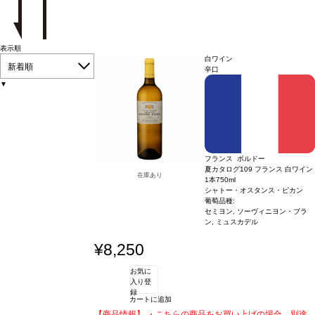
表示順
白ワイン
新着順
辛口
▼
フランス ボルドー
夏カタログ109 フランス 白ワイン
在庫あり
1本
750ml
シャトー・オスタンス・ピカン
葡萄品種:
セミヨン, ソーヴィニヨン・ブラ
ン, ミュスカデル
¥8,250
お気に
入り登
録
カートに追加
【商品情報】 ・こちらの商品をお買い上げの場合、別途