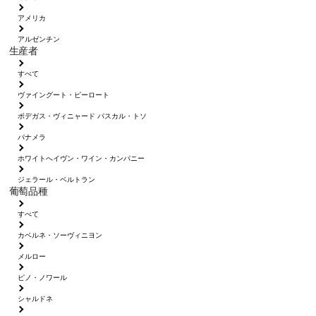
アメリカ
アルゼンチン
生産者
すべて
ヴァイングート・ピーロート
ボデガス・ヴィニャード パスカル・トソ
パナメラ
ホワイトへイヴン・ワイン・カンパニー
ジェラール・ベルトラン
葡萄品種
すべて
カベルネ・ソーヴィニヨン
メルロー
ピノ・ノワール
シャルドネ