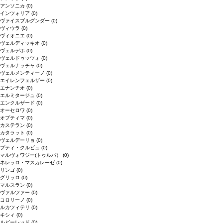
アンソニカ
(0)
インツォリア
(0)
ヴァイスブルグンダー
(0)
ヴィウラ
(0)
ヴィオニエ
(0)
ヴェルディッキオ
(0)
ヴェルデホ
(0)
ヴェルドゥッツォ
(0)
ヴェルナッチャ
(0)
ヴェルメンティーノ
(0)
エイレンフェルザー
(0)
エナンチオ
(0)
エルミタージュ
(0)
エンクルザード
(0)
オーセロワ
(0)
オプティマ
(0)
カステラン
(0)
カタラット
(0)
ヴェルデーリョ
(0)
プティ・クルビュ
(0)
マルヴォワジー(トゥルバ）
(0)
ネレッロ・マスカレーゼ
(0)
リンゴ
(0)
グリッロ
(0)
マルスラン
(0)
ヴァルツァー
(0)
コロリーノ
(0)
ルカツィテリ
(0)
キシィ
(0)
ルビーレッド
(0)