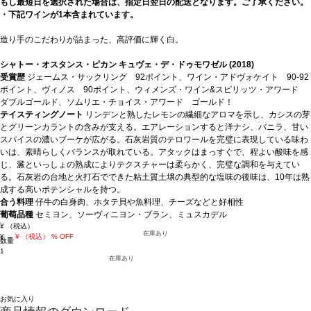
もし最短日を選択された場合は、指定日翌日の配送となります。ご了承ください。
・下記ワインが1本含まれています。
造り手のこだわりが詰まった、高評価に輝く白。
シャトー・オスタンス・ピカン キュヴェ・デ・ドゥモワゼル (2018)
受賞歴
ジェームス・サックリング 92ポイント、ワイン・アドヴォケイト 90-92
ポイント、ヴィノス 90ポイント、ウィメンズ・ワイン&スピリッツ・アワード
ダブルゴールド、ソムリエ・チョイス・アワード ゴールド！
テイスティングノート
リンデンと熟したレモンの繊細なアロマを示し、カシスの芽
とグリーンカラントの含みが支える。エアレーションすると洋ナシ、バニラ、甘い
スパイスの濃いブーケが広がる。石灰岩質のテロワールを完璧に表現している味わ
いは、素晴らしくバランスが取れている。アタックはまっすぐで、程よい酸味を感
じ、澱といっしょの熟成によりテクスチャーは柔らかく、完璧な調和を与えてい
る。石灰岩の台地と火打石でできた粘土質土壌の典型的な塩味の後味は、10年は熟
成する高いポテンシャルを持つ。
合う料理
仔牛の白身肉、ホタテ貝や魚料理、チーズなどと好相性
葡萄品種
セミヨン、ソーヴィニヨン・ブラン、ミュスカデル
¥
（税込）
在庫あり
¥
→
¥
（税込）
% OFF
数量
1
在庫あり
お気に入り