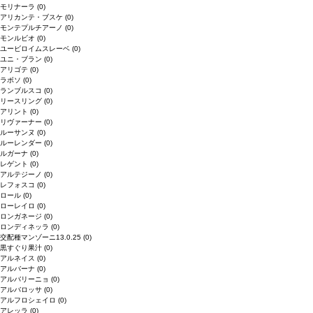
モリナーラ
(0)
アリカンテ・ブスケ
(0)
モンテプルチアーノ
(0)
モンルビオ
(0)
ユービロイムスレーベ
(0)
ユニ・ブラン
(0)
アリゴテ
(0)
ラボソ
(0)
ランブルスコ
(0)
リースリング
(0)
アリント
(0)
リヴァーナー
(0)
ルーサンヌ
(0)
ルーレンダー
(0)
ルガーナ
(0)
レゲント
(0)
アルテジーノ
(0)
レフォスコ
(0)
ロール
(0)
ローレイロ
(0)
ロンガネージ
(0)
ロンディネッラ
(0)
交配種マンゾーニ13.0.25
(0)
黒すぐり果汁
(0)
アルネイス
(0)
アルバーナ
(0)
アルバリーニョ
(0)
アルバロッサ
(0)
アルフロシェイロ
(0)
アレッラ
(0)