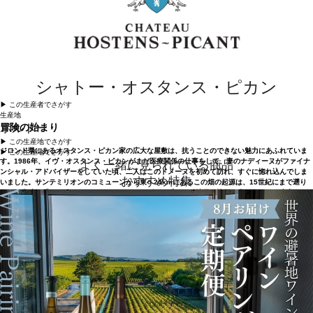
シャトー・オスタンス・ピカン
▶︎ この生産者でさがす
生産地
ボルドー
冒険の始まり
▶︎ この生産地でさがす
ジロンド県にあるオスタンス・ピカン家の広大な屋敷は、抗うことのできない魅力にあふれていま
▶︎ この生産地でさがす
す。1986年、イヴ・オスタンス・ピカンがまだ医療関係の仕事をして、妻のナディーヌがファイナ
よく一緒に見られている商品
ンシャル・アドバイザーをしていた頃、二人はこのドメーヌを初めて訪れ、すぐに惚れ込んでしま
おすすめ特集
いました。サンテミリオンのコミューンから東へ24kmにあるこの畑の起源は、15世紀にまで遡り
ます。当時は「ドメーヌ・ド・グランジュヌーヴ」と呼ばれ、地元の協同組合がワインを生産して
いました。イヴとナディーンの訪問は、新たな冒険の始まりとなりました。イヴとナディーヌは試
行錯誤の末、1990年にワイナリー、倉庫、セラーを建設しました。ここからシャトー・オスタン
ス・ピカンのファースト・ヴィンテージが産声を上げたのです。夫妻は、1937年に初めて造られ、
その後使われなくなったサント・フォワ・ボルドーのアペラシオンを復活させました。