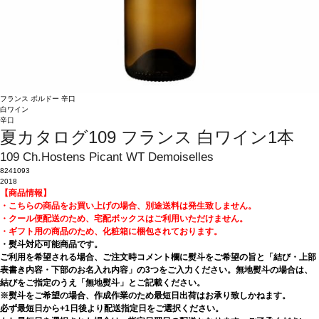
フランス
ボルドー
辛口
白ワイン
辛口
夏カタログ109 フランス 白ワイン1本
109 Ch.Hostens Picant WT Demoiselles
8241093
2018
【商品情報】
・こちらの商品をお買い上げの場合、別途送料は発生致しません。
・クール便配送のため、宅配ボックスはご利用いただけません。
・ギフト用の商品のため、化粧箱に梱包されております。
・熨斗対応可能商品です。
ご利用を希望される場合、ご注文時コメント欄に熨斗をご希望の旨と「結び・上部
表書き内容・下部のお名入れ内容」の3つをご入力ください。無地熨斗の場合は、
結びをご指定のうえ「無地熨斗」とご記載ください。
※熨斗をご希望の場合、作成作業のため最短日出荷はお承り致しかねます。
必ず最短日から+1日後より配送指定日をご選択ください。