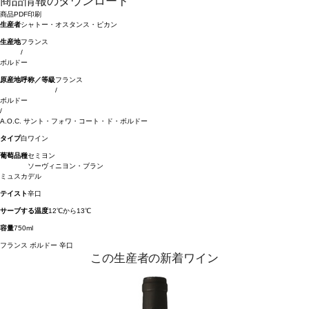
商品情報のダウンロード
商品PDF印刷
生産者
シャトー・オスタンス・ピカン
生産地
フランス
/
ボルドー
原産地呼称／等級
フランス
/
ボルドー
/
A.O.C. サント・フォワ・コート・ド・ボルドー
タイプ
白ワイン
葡萄品種
セミヨン
ソーヴィニヨン・ブラン
ミュスカデル
テイスト
辛口
サーブする温度
12℃から13℃
容量
750ml
フランス
ボルドー
辛口
この生産者の新着ワイン