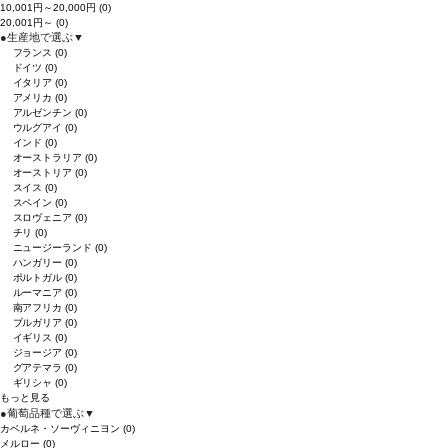
10,001円～20,000円
(0)
20,001円～
(0)
●
生産地で選ぶ
▼
フランス
(0)
ドイツ
(0)
イタリア
(0)
アメリカ
(0)
アルゼンチン
(0)
ウルグアイ
(0)
インド
(0)
オーストラリア
(0)
オーストリア
(0)
スイス
(0)
スペイン
(0)
スロヴェニア
(0)
チリ
(0)
ニュージーランド
(0)
ハンガリー
(0)
ポルトガル
(0)
ルーマニア
(0)
南アフリカ
(0)
ブルガリア
(0)
イギリス
(0)
ジョージア
(0)
グアテマラ
(0)
ギリシャ
(0)
もっと見る
●
葡萄品種で選ぶ
▼
カベルネ・ソーヴィニヨン
(0)
メルロー
(0)