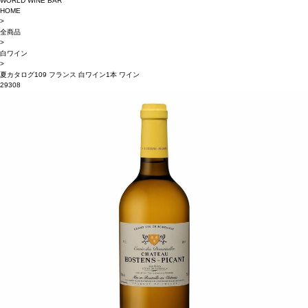
WORLD WINE BAR
HOME
>
全商品
>
白ワイン
>
夏カタログ109 フランス 白ワイン1本 ワイン
29308