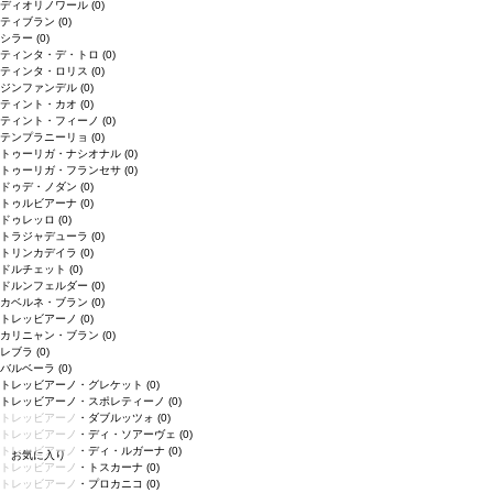
ディオリノワール
(0)
ティブラン
(0)
シラー
(0)
ティンタ・デ・トロ
(0)
ティンタ・ロリス
(0)
ジンファンデル
(0)
ティント・カオ
(0)
ティント・フィーノ
(0)
テンプラニーリョ
(0)
トゥーリガ・ナシオナル
(0)
トゥーリガ・フランセサ
(0)
ドゥデ・ノダン
(0)
トゥルビアーナ
(0)
ドゥレッロ
(0)
トラジャデューラ
(0)
トリンカデイラ
(0)
ドルチェット
(0)
ドルンフェルダー
(0)
カベルネ・ブラン
(0)
トレッビアーノ
(0)
カリニャン・ブラン
(0)
レブラ
(0)
バルベーラ
(0)
トレッビアーノ・グレケット
(0)
トレッビアーノ・スポレティーノ
(0)
トレッビアーノ・ダブルッツォ
(0)
トレッビアーノ・ディ・ソアーヴェ
(0)
トレッビアーノ・ディ・ルガーナ
(0)
お気に入り
トレッビアーノ・トスカーナ
(0)
トレッビアーノ・プロカニコ
(0)