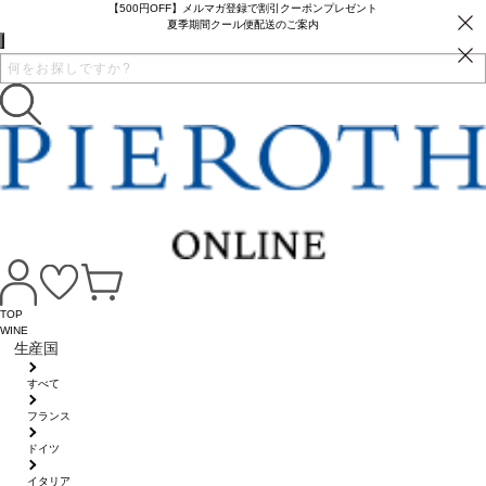
【500円OFF】メルマガ登録で割引クーポンプレゼント
夏季期間クール便配送のご案内
TOP
WINE
生産国
すべて
フランス
ドイツ
イタリア