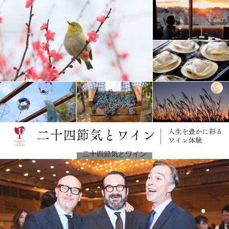
今日のシャトー・オスタン・ピカン
2004年にステファン・ドゥルノンクールが畑のチーフコンサルタントに就任し、40ヘクタールの畑
の管理、醸造技術、工程の両面から大規模な 再構築の計画を行い、ヴィンテージごとに最良のバラ
ンスを追求し続けています。2017年に4ヘクタールからスタートし、翌年には10ヘクタールまで拡
大しながら、葡萄畑で初の有機栽培の試みが行われました。今後数年かけて、ドメーヌ全体を有機
栽培のワイン造りに転換することを目標としています。現在、イヴとナディーヌの娘であるシャル
ロットとヴァレンティーヌは、両親とともにワイナリーで働いています。ヴァランティーヌはフラ
ンスをはじめ世界中を飛び回り、販売開拓に努めていて、シャルロットは、広報とワインツーリズ
ムを担当しています。
二十四節気とワイン