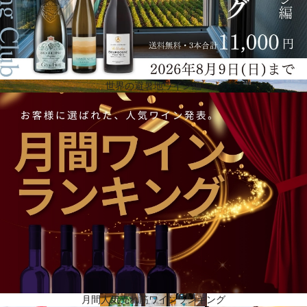
世界の避暑地ワイン編
アペラシオンの枠を超えたブランド
長年にわたる入念な検討と献身的な作業により、アペラシオンの枠を超えたブランド構築を目指し
てしてきました。彼らは、テロワール固有の特徴を尊重しながら、ワイン醸造技術を常に改善し、
機敏で柔軟であるよう努力しています。粘土の力、フリント（火打石）の鋭さ、石灰岩の上品さを
併せ持つこの素晴らしいテロワールのポテンシャルを最大限に引き出すため、全力を尽くしていま
す。シャトー・オスタンス・ピカンは、力強く、温かく、バランスの取れた、フレッシュで緊張感
のある、よく熟成するワインを造っています。
月間人気売れ筋ワインランキング