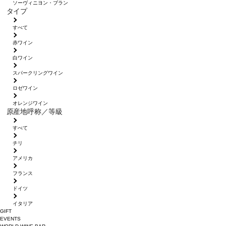
ソーヴィニヨン・ブラン
タイプ
すべて
赤ワイン
白ワイン
スパークリングワイン
ロゼワイン
オレンジワイン
原産地呼称／等級
すべて
チリ
アメリカ
フランス
ドイツ
イタリア
GIFT
EVENTS