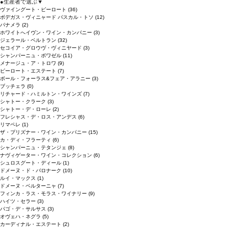
●
生産者で選ぶ
▼
ヴァイングート・ピーロート
(36)
ボデガス・ヴィニャード パスカル・トソ
(12)
パナメラ
(2)
ホワイトへイヴン・ワイン・カンパニー
(3)
ジェラール・ベルトラン
(32)
セコイア・グロウヴ・ヴィニヤード
(3)
シャンパーニュ・ボワゼル
(11)
メナージュ・ア・トロワ
(9)
ピーロート・エステート
(7)
ボール・フォーラス&フェア・アラニー
(3)
ブッチェラ
(0)
リチャード・ハミルトン・ワインズ
(7)
シャトー・クラーク
(3)
シャトー・デ・ローレ
(2)
フレシャス・デ・ロス・アンデス
(6)
リマペレ
(1)
ザ・プリズナー・ワイン・カンパニー
(15)
カ・ディ・フラーティ
(6)
シャンパーニュ・テタンジェ
(8)
ナヴィゲーター・ワイン・コレクション
(6)
シュロスグート・ディール
(1)
ドメーヌ・ド・バロナーク
(10)
ルイ・マックス
(1)
ドメーヌ・ベルターニャ
(7)
フィンカ・ラス・モラス・ワイナリー
(9)
ハイツ・セラー
(3)
パゴ・デ・サルサス
(3)
オヴェハ・ネグラ
(5)
カーディナル・エステート
(2)