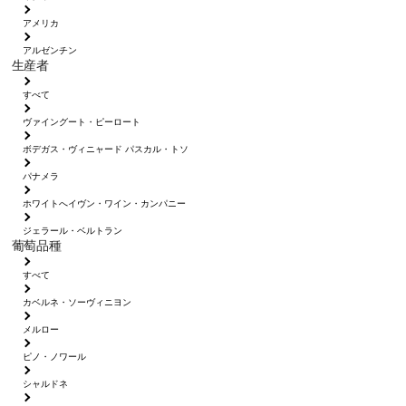
アメリカ
アルゼンチン
生産者
すべて
ヴァイングート・ピーロート
ボデガス・ヴィニャード パスカル・トソ
パナメラ
ホワイトへイヴン・ワイン・カンパニー
ジェラール・ベルトラン
葡萄品種
すべて
カベルネ・ソーヴィニヨン
メルロー
ピノ・ノワール
シャルドネ