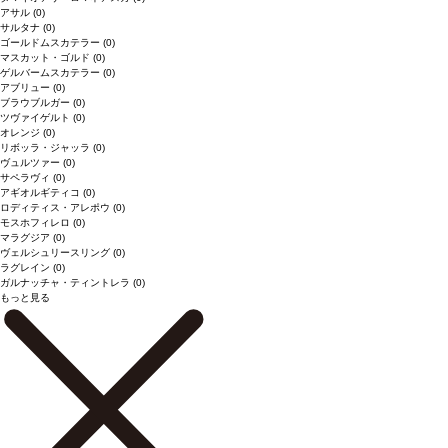
アサル
(0)
サルタナ
(0)
ゴールドムスカテラー
(0)
マスカット・ゴルド
(0)
ゲルバームスカテラー
(0)
アブリュー
(0)
ブラウブルガー
(0)
ツヴァイゲルト
(0)
オレンジ
(0)
リボッラ・ジャッラ
(0)
ヴュルツァー
(0)
サペラヴィ
(0)
アギオルギティコ
(0)
ロディティス・アレポウ
(0)
モスホフィレロ
(0)
マラグジア
(0)
ヴェルシュリースリング
(0)
ラグレイン
(0)
ガルナッチャ・ティントレラ
(0)
もっと見る