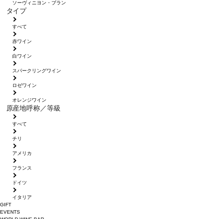
ソーヴィニヨン・ブラン
タイプ
すべて
赤ワイン
白ワイン
スパークリングワイン
ロゼワイン
オレンジワイン
原産地呼称／等級
すべて
チリ
アメリカ
フランス
ドイツ
イタリア
GIFT
EVENTS