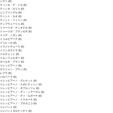
シラー
(0)
ティンタ・デ・トロ
(0)
ティンタ・ロリス
(0)
ジンファンデル
(0)
ティント・カオ
(0)
ティント・フィーノ
(0)
テンプラニーリョ
(0)
トゥーリガ・ナシオナル
(0)
トゥーリガ・フランセサ
(0)
ドゥデ・ノダン
(0)
トゥルビアーナ
(0)
ドゥレッロ
(0)
トラジャデューラ
(0)
トリンカデイラ
(0)
ドルチェット
(0)
ドルンフェルダー
(0)
カベルネ・ブラン
(0)
トレッビアーノ
(0)
カリニャン・ブラン
(0)
レブラ
(0)
バルベーラ
(0)
トレッビアーノ・グレケット
(0)
トレッビアーノ・スポレティーノ
(0)
トレッビアーノ・ダブルッツォ
(0)
トレッビアーノ・ディ・ソアーヴェ
(0)
トレッビアーノ・ディ・ルガーナ
(0)
トレッビアーノ・トスカーナ
(0)
トレッビアーノ・プロカニコ
(0)
トレパット
(0)
トレパットガルナッチャ
(0)