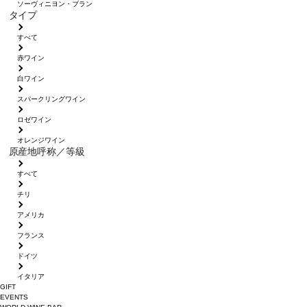
ソーヴィニヨン・ブラン
タイプ
すべて
赤ワイン
白ワイン
スパークリングワイン
ロゼワイン
オレンジワイン
原産地呼称／等級
すべて
チリ
アメリカ
フランス
ドイツ
イタリア
GIFT
EVENTS