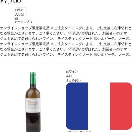
¥7,700
柔らかく、完璧な調和を与えている。石灰岩の台地と火打
石でできた粘土質土壌の典型的な塩味の後味は、10年は
お気に
熟成する高いポテンシャルを持つ。
合う料理
仔牛の白身
入り登
肉、ホタテ貝や魚料理、チーズなどと好相性
葡萄品種
セ
録
ミヨン、ソーヴィニヨン・ブラン、ミュスカデル
カートに追加
オンラインショップ限定販売品 ※ご注文タイミングにより、ご注文後に在庫切れと
なる場合がございます。ご了承ください。 ”不死鳥”と呼ばれた、創業者へのオマー
ジュを込めて名付けられたワイン。
テイスティングノート
深いルビー色。ノーズ
は濃いなめし革や熟したチェリーを示し、ほのかな胡椒が加わる。フルーティーで
オンラインショップ限定販売品 ※ご注文タイミングにより、ご注文後に在庫切れと
スモーキーな味わいを感じ、中程度の心地よいタンニンを持つ。表情豊かで複雑な
なる場合がございます。ご了承ください。 ”不死鳥”と呼ばれた、創業者へのオマー
一本。
ジュを込めて名付けられたワイン。
合う料理
グリルやロースト肉、ストロングチーズなどと好相性
テイスティングノート
深いルビー色。ノーズ
葡萄品種
メ
ルロー 80%、カベルネ・フラン 20%
は濃いなめし革や熟したチェリーを示し、ほのかな胡椒が加わる。フルーティーで
スモーキーな味わいを感じ、中程度の心地よいタンニンを持つ。表情豊かで複雑な
一本。
合う料理
グリルやロースト肉、ストロングチーズなどと好相性
葡萄品種
メ
白ワイン
ルロー 80%、カベルネ・フラン 20%
辛口
まとめ買い
フランス ボルドー