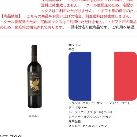
送料は発生致しません。 ・クール便配送のため、宅配ボ
ックスはご利用いただけません。 ・ギフト用の商品のた
【商品情報】 ・こちらの商品をお買い上げの場合、別途送料は発生致しません。
め、化粧箱に梱包されております。
・熨斗対応可能商品
・クール便配送のため、宅配ボックスはご利用いただけません。 ・ギフト用の商品
です。 ご利用を希望される場合、ご注文時コメント欄に
のため、化粧箱に梱包されております。
熨斗をご希望の旨と「結び・上部表書き内容・下部のお名
・熨斗対応可能商品です。 ご利用を希望
される場合、ご注文時コメント欄に熨斗をご希望の旨と「結び・上部表書き内容・
入れ内容」の3つをご入力ください。無地熨斗の場合は、
下部のお名入れ内容」の3つをご入力ください。無地熨斗の場合は、結びをご指定
結びをご指定のうえ「無地熨斗」とご記載ください。 ※
のうえ「無地熨斗」とご記載ください。 ※熨斗をご希望の場合、作成作業のため最
熨斗をご希望の場合、作成作業のため最短日出荷はお承り
赤ワイン
短日出荷はお承り致しかねます。 必ず最短日から+1日後より配送指定日をご選択
致しかねます。 必ず最短日から+1日後より配送指定日を
辛口
ください。 もし最短日を選択された場合は、指定日翌日の配送となります。ご了承
ご選択ください。 もし最短日を選択された場合は、指定
ください。 ・下記ワインが1本含まれています。
日翌日の配送となります。ご了承ください。 ・下記ワイ
造り手のこだわりが詰まった、高
評価に輝く白。
シャトー・オスタンス・ピカン キュヴェ・デ・ドゥモワゼル (201
ンが1本含まれています。
造り手のこだわりが詰まった、
8)
受賞歴
ジェームス・サックリング 92ポイント、ワイン・アドヴォケイト 90-
高評価に輝く白。
シャトー・オスタンス・ピカン キュヴ
92ポイント、ヴィノス 90ポイント、ウィメンズ・ワイン&スピリッツ・アワー
ェ・デ・ドゥモワゼル (2018)
受賞歴
ジェームス・サック
ド ダブルゴールド、ソムリエ・チョイス・アワード ゴールド！
リング 92ポイント、ワイン・アドヴォケイト 90-92ポ
テイスティング
ノート
リンデンと熟したレモンの繊細なアロマを示し、カシスの芽とグリーンカラ
イント、ヴィノス 90ポイント、ウィメンズ・ワイン&ス
ントの含みが支える。エアレーションすると洋ナシ、バニラ、甘いスパイスの濃い
ピリッツ・アワード ダブルゴールド、ソムリエ・チョイ
ブーケが広がる。石灰岩質のテロワールを完璧に表現している味わいは、素晴らし
ス・アワード ゴールド！
テイスティングノート
リンデ
フランス ボルドー サント・フォワ・コート・
くバランスが取れている。アタックはまっすぐで、程よい酸味を感じ、澱といっし
ンと熟したレモンの繊細なアロマを示し、カシスの芽とグ
ド・ボルドー
ょの熟成によりテクスチャーは柔らかく、完璧な調和を与えている。石灰岩の台地
リーンカラントの含みが支える。エアレーションすると洋
ル・フェニックス (2016)
750ml
と火打石でできた粘土質土壌の典型的な塩味の後味は、10年は熟成する高いポテン
ナシ、バニラ、甘いスパイスの濃いブーケが広がる。石灰
在庫あり
シャトー・オスタンス・ピカン
シャルを持つ。
合う料理
岩質のテロワールを完璧に表現している味わいは、素晴ら
仔牛の白身肉、ホタテ貝や魚料理、チーズなどと好相性
葡萄品種:
葡萄品種
セミヨン、ソーヴィニヨン・ブラン、ミュスカデル
しくバランスが取れている。アタックはまっすぐで、程よ
メルロー, カベルネ・フラン
い酸味を感じ、澱といっしょの熟成によりテクスチャーは