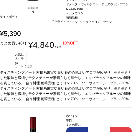
ドメーヌ・ヴィルジニー・テュヌヴァン ブラン
在庫あり
(2023)
750ml
3
テュヌヴァン
ライトボディ
葡萄品種:
フルボディ
セミヨン, ソーヴィニヨン・ブラン
¥5,390
¥4,840
まとめ買い(6+)
10%OFF
/ 1本
お気に
入り登
録
カートに追加
テイスティングノート
柑橘系果実や白い花の心地よいアロマが広がり、生き生きと
した酸味と繊細なテクスチャーが素晴らしく融合し、エキゾチックフルーツの風味
を表している。
合う料理 葡萄品種
セミヨン 70%、ソーヴィニヨン・ブラン 30%
認証
テイスティングノート
HVE3認証
*本ヴィンテージが在庫切れの場合、在庫があり価格が同様の場合
柑橘系果実や白い花の心地よいアロマが広がり、生き生きと
は自動的に次のヴィンテージに変更されます、ご了承ください。
した酸味と繊細なテクスチャーが素晴らしく融合し、エキゾチックフルーツの風味
を表している。
合う料理 葡萄品種
セミヨン 70%、ソーヴィニヨン・ブラン 30%
認証
HVE3認証
*本ヴィンテージが在庫切れの場合、在庫があり価格が同様の場合
は自動的に次のヴィンテージに変更されます、ご了承ください。
赤ワイン
辛口
まとめ買い