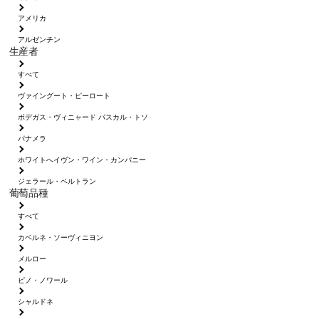
アメリカ
アルゼンチン
生産者
すべて
ヴァイングート・ピーロート
ボデガス・ヴィニャード パスカル・トソ
パナメラ
ホワイトへイヴン・ワイン・カンパニー
ジェラール・ベルトラン
葡萄品種
すべて
カベルネ・ソーヴィニヨン
メルロー
ピノ・ノワール
シャルドネ