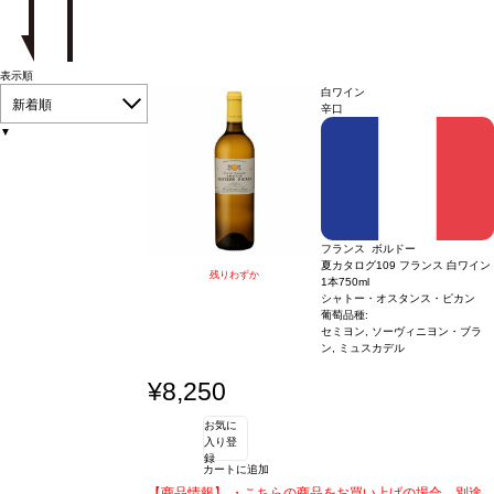
表示順
白ワイン
新着順
辛口
▼
フランス ボルドー
夏カタログ109 フランス 白ワイン
残りわずか
1本
750ml
シャトー・オスタンス・ピカン
葡萄品種:
セミヨン, ソーヴィニヨン・ブラ
ン, ミュスカデル
¥8,250
お気に
入り登
録
カートに追加
【商品情報】 ・こちらの商品をお買い上げの場合、別途