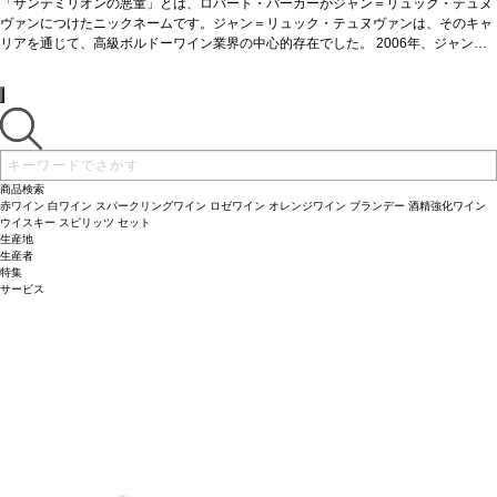
リュック・テュヌヴァンの娘がこの土地を購入し、ドメーヌ・ヴィルジニー・テュ
「サンテミリオンの悪童」とは、ロバート・パーカーがジャン＝リュック・テュヌ
ヌヴァン（L'Enclos de Virginie）と命名しました。
ヴァンにつけたニックネームです。ジャン＝リュック・テュヌヴァンは、そのキャ
テイスティングノート
素晴ら
しくジューシーで、ブラックベリーやブルーベリーの複雑な層が感じられる。ミデ
リアを通じて、高級ボルドーワイン業界の中心的存在でした。 2006年、ジャン・
ィアムからフルボディの味わいに、滑らかなタンニンを持つ。by ジェームス・サッ
リュック・テュヌヴァンの娘がこの土地を購入し、ドメーヌ・ヴィルジニー・テュ
クリング
ヌヴァン（L'Enclos de Virginie）と命名しました。
合う料理
赤身肉：フランスやイタリアン料理、中華、和食（焼肉/ステー
テイスティングノート
素晴ら
キ/炒飯/肉じゃが/すきやき/豚角煮/焼きナス/焼き鳥/牛丼/ダック）
しくジューシーで、ブラックベリーやブルーベリーの複雑な層が感じられる。ミデ
葡萄品種
100%
メルロー
ィアムからフルボディの味わいに、滑らかなタンニンを持つ。by ジェームス・サッ
認証
サスティナブル HVE3認証
*本ヴィンテージが在庫切れの場合、在庫
があり価格が同様の場合は自動的に次のヴィンテージに変更されます、ご了承くだ
クリング
合う料理
赤身肉：フランスやイタリアン料理、中華、和食（焼肉/ステー
さい。
キ/炒飯/肉じゃが/すきやき/豚角煮/焼きナス/焼き鳥/牛丼/ダック）
葡萄品種
100%
メルロー
認証
サスティナブル HVE3認証
*本ヴィンテージが在庫切れの場合、在庫
商品検索
があり価格が同様の場合は自動的に次のヴィンテージに変更されます、ご了承くだ
赤ワイン
白ワイン
スパークリングワイン
ロゼワイン
オレンジワイン
ブランデー
酒精強化ワイン
さい。
ウイスキー
スピリッツ
セット
生産地
生産者
特集
サービス