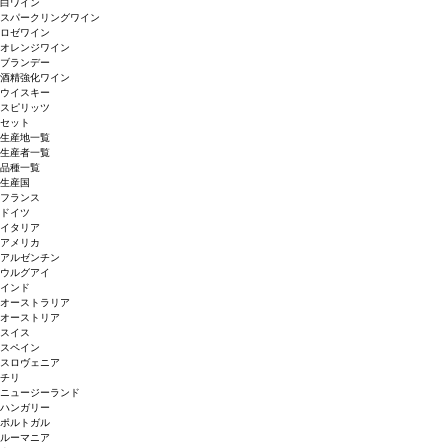
白ワイン
スパークリングワイン
ロゼワイン
オレンジワイン
ブランデー
酒精強化ワイン
ウイスキー
スピリッツ
セット
生産地一覧
生産者一覧
品種一覧
生産国
フランス
ドイツ
イタリア
アメリカ
アルゼンチン
ウルグアイ
インド
オーストラリア
オーストリア
スイス
スペイン
スロヴェニア
チリ
ニュージーランド
ハンガリー
ポルトガル
ルーマニア