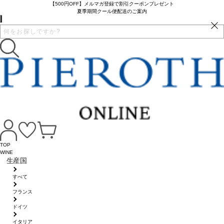
【500円OFF】メルマガ登録で割引クーポンプレゼント
夏季期間クール便配送のご案内
TOP
WINE
生産国
すべて
フランス
ドイツ
イタリア