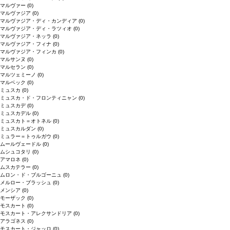
マルヴァー
(0)
マルヴァジア
(0)
マルヴァジア・ディ・カンディア
(0)
マルヴァジア・ディ・ラツィオ
(0)
マルヴァジア・ネッラ
(0)
マルヴァジア・フィナ
(0)
マルヴァジア・フィンカ
(0)
マルサンヌ
(0)
マルセラン
(0)
マルツェミーノ
(0)
マルベック
(0)
ミュスカ
(0)
ミュスカ・ド・フロンティニャン
(0)
ミュスカデ
(0)
ミュスカデル
(0)
ミュスカト＝オトネル
(0)
ミュスカルダン
(0)
ミュラー＝トゥルガウ
(0)
ムールヴェードル
(0)
ムシュコタリ
(0)
アマロネ
(0)
ムスカテラー
(0)
ムロン・ド・ブルゴーニュ
(0)
メルロー・ブラッシュ
(0)
メンシア
(0)
モーザック
(0)
モスカート
(0)
モスカート・アレクサンドリア
(0)
アラゴネス
(0)
モスカート・ジャッロ
(0)