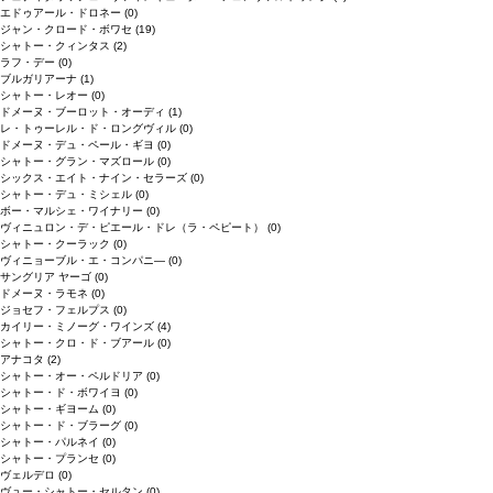
エドゥアール・ドロネー
(0)
ジャン・クロード・ボワセ
(19)
シャトー・クィンタス
(2)
ラフ・デー
(0)
ブルガリアーナ
(1)
シャトー・レオー
(0)
ドメーヌ・ブーロット・オーディ
(1)
レ・トゥーレル・ド・ロングヴィル
(0)
ドメーヌ・デュ・ペール・ギヨ
(0)
シャトー・グラン・マズロール
(0)
シックス・エイト・ナイン・セラーズ
(0)
シャトー・デュ・ミシェル
(0)
ボー・マルシェ・ワイナリー
(0)
ヴィニュロン・デ・ピエール・ドレ（ラ・ペピート）
(0)
シャトー・クーラック
(0)
ヴィニョーブル・エ・コンパニ―
(0)
サングリア ヤーゴ
(0)
ドメーヌ・ラモネ
(0)
ジョセフ・フェルプス
(0)
カイリー・ミノーグ・ワインズ
(4)
シャトー・クロ・ド・ブアール
(0)
アナコタ
(2)
シャトー・オー・ペルドリア
(0)
シャトー・ド・ボワイヨ
(0)
シャトー・ギヨーム
(0)
シャトー・ド・ブラーグ
(0)
シャトー・パルネイ
(0)
シャトー・プランセ
(0)
ヴェルデロ
(0)
ヴュー・シャトー・セルタン
(0)