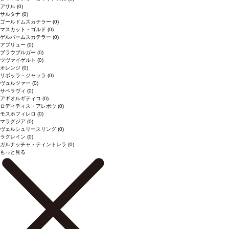
アサル
(0)
サルタナ
(0)
ゴールドムスカテラー
(0)
マスカット・ゴルド
(0)
ゲルバームスカテラー
(0)
アブリュー
(0)
ブラウブルガー
(0)
ツヴァイゲルト
(0)
オレンジ
(0)
リボッラ・ジャッラ
(0)
ヴュルツァー
(0)
サペラヴィ
(0)
アギオルギティコ
(0)
ロディティス・アレポウ
(0)
モスホフィレロ
(0)
マラグジア
(0)
ヴェルシュリースリング
(0)
ラグレイン
(0)
ガルナッチャ・ティントレラ
(0)
もっと見る