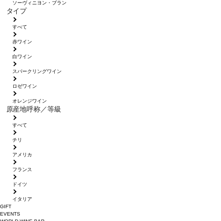
ソーヴィニヨン・ブラン
タイプ
すべて
赤ワイン
白ワイン
スパークリングワイン
ロゼワイン
オレンジワイン
原産地呼称／等級
すべて
チリ
アメリカ
フランス
ドイツ
イタリア
GIFT
EVENTS