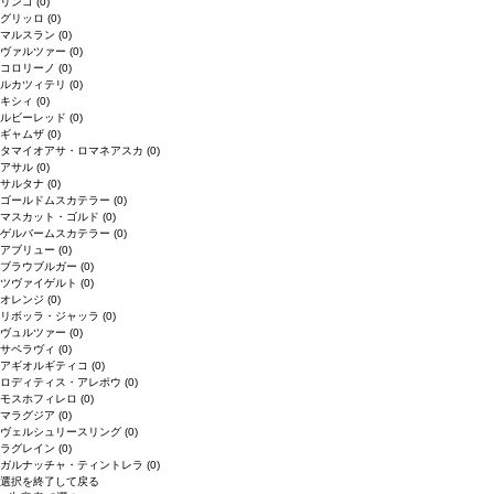
リンゴ
(0)
グリッロ
(0)
マルスラン
(0)
ヴァルツァー
(0)
コロリーノ
(0)
ルカツィテリ
(0)
キシィ
(0)
ルビーレッド
(0)
ギャムザ
(0)
タマイオアサ・ロマネアスカ
(0)
アサル
(0)
サルタナ
(0)
ゴールドムスカテラー
(0)
マスカット・ゴルド
(0)
ゲルバームスカテラー
(0)
アブリュー
(0)
ブラウブルガー
(0)
ツヴァイゲルト
(0)
オレンジ
(0)
リボッラ・ジャッラ
(0)
ヴュルツァー
(0)
サペラヴィ
(0)
アギオルギティコ
(0)
ロディティス・アレポウ
(0)
モスホフィレロ
(0)
マラグジア
(0)
ヴェルシュリースリング
(0)
ラグレイン
(0)
ガルナッチャ・ティントレラ
(0)
選択を終了して戻る