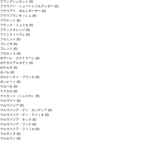
プフングシュタット
(0)
ブラウアー・シュペートブルグンダー
(0)
ブラウアー・ポルトギーザー
(0)
ブラウフランキッシュ
(0)
ブラケット
(0)
ブラック・ミュスカ
(0)
ブラッドオレンジ
(0)
プリミティーヴォ
(0)
フルミント
(0)
フレイザ
(0)
ブレンド
(0)
プロセッコ
(0)
ポデーレ・カストラーニ
(0)
ボデガスアルタディ
(0)
ボナルダ
(0)
ボバル
(0)
ガルナッチャ・ブランカ
(0)
ボンビーノ
(0)
マカベオ
(0)
マズエロ
(0)
マスカット（ミュスカ）
(0)
マルヴァー
(0)
マルヴァジア
(0)
マルヴァジア・ディ・カンディア
(0)
マルヴァジア・ディ・ラツィオ
(0)
マルヴァジア・ネッラ
(0)
マルヴァジア・フィナ
(0)
マルヴァジア・フィンカ
(0)
マルサンヌ
(0)
マルセラン
(0)