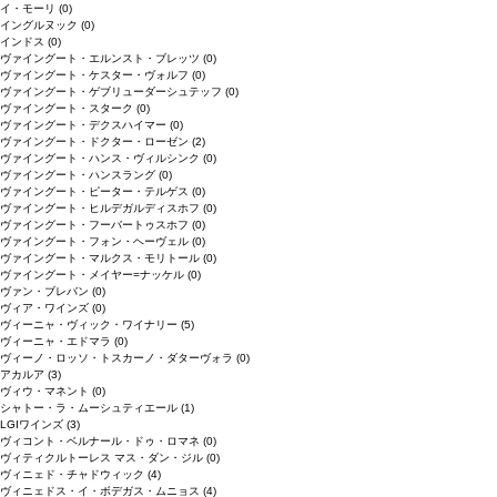
イ・モーリ
(0)
イングルヌック
(0)
インドス
(0)
ヴァイングート・エルンスト・ブレッツ
(0)
ヴァイングート・ケスター・ヴォルフ
(0)
ヴァイングート・ゲブリューダーシュテッフ
(0)
ヴァイングート・スターク
(0)
ヴァイングート・デクスハイマー
(0)
ヴァイングート・ドクター・ローゼン
(2)
ヴァイングート・ハンス・ヴィルシンク
(0)
ヴァイングート・ハンスラング
(0)
ヴァイングート・ピーター・テルゲス
(0)
ヴァイングート・ヒルデガルディスホフ
(0)
ヴァイングート・フーバートゥスホフ
(0)
ヴァイングート・フォン・ヘーヴェル
(0)
ヴァイングート・マルクス・モリトール
(0)
ヴァイングート・メイヤー=ナッケル
(0)
ヴァン・ブレバン
(0)
ヴィア・ワインズ
(0)
ヴィーニャ・ヴィック・ワイナリー
(5)
ヴィーニャ・エドマラ
(0)
ヴィーノ・ロッソ・トスカーノ・ダターヴォラ
(0)
アカルア
(3)
ヴィウ・マネント
(0)
シャトー・ラ・ムーシュティエール
(1)
LGIワインズ
(3)
ヴィコント・ベルナール・ドゥ・ロマネ
(0)
ヴィティクルトーレス マス・ダン・ジル
(0)
ヴィニェド・チャドウィック
(4)
ヴィニェドス・イ・ボデガス・ムニョス
(4)