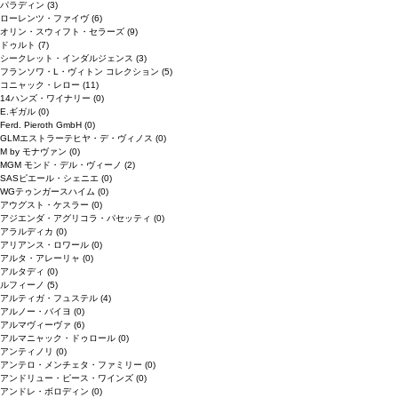
パラディン
(3)
ローレンツ・ファイヴ
(6)
オリン・スウィフト・セラーズ
(9)
ドゥルト
(7)
シークレット・インダルジェンス
(3)
フランソワ・L・ヴィトン コレクション
(5)
コニャック・レロー
(11)
14ハンズ・ワイナリー
(0)
E.ギガル
(0)
Ferd. Pieroth GmbH
(0)
GLMエストラーテヒヤ・デ・ヴィノス
(0)
M by モナヴァン
(0)
MGM モンド・デル・ヴィーノ
(2)
SASピエール・シェニエ
(0)
WGテゥンガースハイム
(0)
アウグスト・ケスラー
(0)
アジエンダ・アグリコラ・パセッティ
(0)
アラルディカ
(0)
アリアンス・ロワール
(0)
アルタ・アレーリャ
(0)
アルタディ
(0)
ルフィーノ
(5)
アルティガ・フュステル
(4)
アルノー・バイヨ
(0)
アルマヴィーヴァ
(6)
アルマニャック・ドゥロール
(0)
アンティノリ
(0)
アンテロ・メンチェタ・ファミリー
(0)
アンドリュー・ピース・ワインズ
(0)
アンドレ・ボロディン
(0)