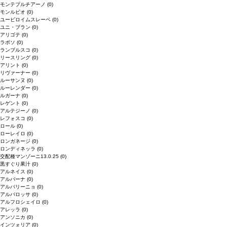
モンテプルチアーノ
(0)
モンルビオ
(0)
ユービロイムスレーベ
(0)
ユニ・ブラン
(0)
アリゴテ
(0)
ラボソ
(0)
ランブルスコ
(0)
リースリング
(0)
アリント
(0)
リヴァーナー
(0)
ルーサンヌ
(0)
ルーレンダー
(0)
ルガーナ
(0)
レゲント
(0)
アルテジーノ
(0)
レフォスコ
(0)
ロール
(0)
ローレイロ
(0)
ロンガネージ
(0)
ロンディネッラ
(0)
交配種マンゾーニ13.0.25
(0)
黒すぐり果汁
(0)
アルネイス
(0)
アルバーナ
(0)
アルバリーニョ
(0)
アルバロッサ
(0)
アルフロシェイロ
(0)
アレッラ
(0)
アンソニカ
(0)
インツォリア
(0)