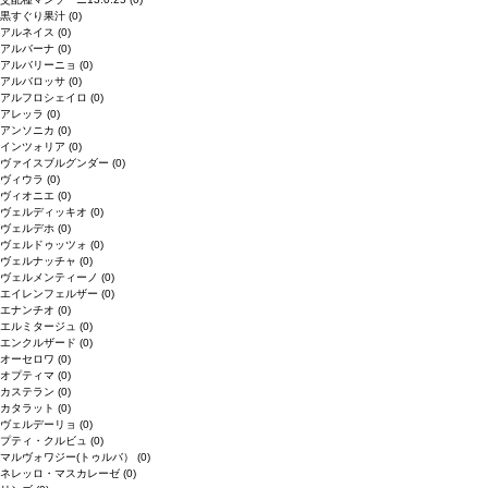
黒すぐり果汁
(0)
アルネイス
(0)
アルバーナ
(0)
アルバリーニョ
(0)
アルバロッサ
(0)
アルフロシェイロ
(0)
アレッラ
(0)
アンソニカ
(0)
インツォリア
(0)
ヴァイスブルグンダー
(0)
ヴィウラ
(0)
ヴィオニエ
(0)
ヴェルディッキオ
(0)
ヴェルデホ
(0)
ヴェルドゥッツォ
(0)
ヴェルナッチャ
(0)
ヴェルメンティーノ
(0)
エイレンフェルザー
(0)
エナンチオ
(0)
エルミタージュ
(0)
エンクルザード
(0)
オーセロワ
(0)
オプティマ
(0)
カステラン
(0)
カタラット
(0)
ヴェルデーリョ
(0)
プティ・クルビュ
(0)
マルヴォワジー(トゥルバ）
(0)
ネレッロ・マスカレーゼ
(0)