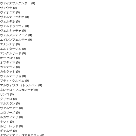
ヴァイスブルグンダー
(0)
ヴィウラ
(0)
ヴィオニエ
(0)
ヴェルディッキオ
(0)
ヴェルデホ
(0)
ヴェルドゥッツォ
(0)
ヴェルナッチャ
(0)
ヴェルメンティーノ
(0)
エイレンフェルザー
(0)
エナンチオ
(0)
エルミタージュ
(0)
エンクルザード
(0)
オーセロワ
(0)
オプティマ
(0)
カステラン
(0)
カタラット
(0)
ヴェルデーリョ
(0)
プティ・クルビュ
(0)
マルヴォワジー(トゥルバ）
(0)
ネレッロ・マスカレーゼ
(0)
リンゴ
(0)
グリッロ
(0)
マルスラン
(0)
ヴァルツァー
(0)
コロリーノ
(0)
ルカツィテリ
(0)
キシィ
(0)
ルビーレッド
(0)
ギャムザ
(0)
タマイオアサ・ロマネアスカ
(0)