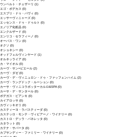
ウンベルト・チェザーリ
(1)
エゴ・ボデカス
(0)
エスプリ・ドゥ・パヴィ
(0)
エッサーヴィニャーズ
(0)
エッセンス・ドゥ・ドゥルト
(0)
エノリア化粧品
(0)
エンクルザード
(0)
エンリコ・セラフィーノ
(0)
オーパス・ワン
(0)
オクソ
(0)
オショネシー
(0)
オッドフェルヴィンヤード
(1)
オルネッライア
(0)
カ・マイオル
(0)
カーヴ・サン=ピエール
(2)
カーヴ・ダゼ
(0)
カーヴ・デ・ヴィニュロン・ドゥ・ファッフェンハイム
(2)
カーヴ・ラングドック・ルーション
(0)
カーサ・ヴィニコラボッターカルロ&SPA
(0)
カーサ・デ・サンタール
(0)
ボデガス・ビアンキ
(0)
カイアロッサ
(0)
カヴィッキオリ
(0)
カスティーヨ・ラバスティーダ
(0)
カステッロ・モンテ・ヴィビアーノ・ワイナリー
(0)
カストロ・デッラ・パネレッタ
(0)
カタラット
(0)
カテナ・サパータ
(0)
カプサンディー・ファミリー・ワイナリー
(0)