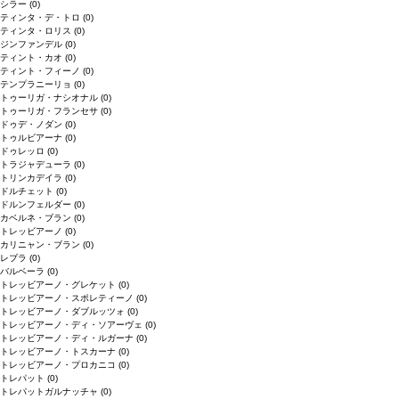
シラー
(0)
ティンタ・デ・トロ
(0)
ティンタ・ロリス
(0)
ジンファンデル
(0)
ティント・カオ
(0)
ティント・フィーノ
(0)
テンプラニーリョ
(0)
トゥーリガ・ナシオナル
(0)
トゥーリガ・フランセサ
(0)
ドゥデ・ノダン
(0)
トゥルビアーナ
(0)
ドゥレッロ
(0)
トラジャデューラ
(0)
トリンカデイラ
(0)
ドルチェット
(0)
ドルンフェルダー
(0)
カベルネ・ブラン
(0)
トレッビアーノ
(0)
カリニャン・ブラン
(0)
レブラ
(0)
バルベーラ
(0)
トレッビアーノ・グレケット
(0)
トレッビアーノ・スポレティーノ
(0)
トレッビアーノ・ダブルッツォ
(0)
トレッビアーノ・ディ・ソアーヴェ
(0)
トレッビアーノ・ディ・ルガーナ
(0)
トレッビアーノ・トスカーナ
(0)
トレッビアーノ・プロカニコ
(0)
トレパット
(0)
トレパットガルナッチャ
(0)