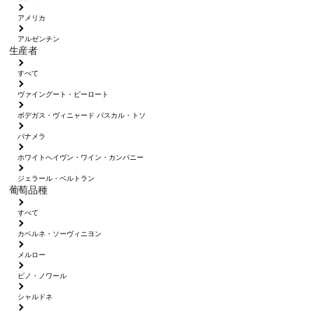
アメリカ
アルゼンチン
生産者
すべて
ヴァイングート・ピーロート
ボデガス・ヴィニャード パスカル・トソ
パナメラ
ホワイトへイヴン・ワイン・カンパニー
ジェラール・ベルトラン
葡萄品種
すべて
カベルネ・ソーヴィニヨン
メルロー
ピノ・ノワール
シャルドネ