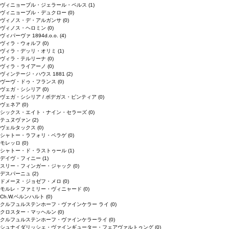
ヴィニョーブル・ジェラール・ペルス
(1)
ヴィニョーブル・デュクロー
(0)
ヴィノス・デ・アルガンサ
(0)
ヴィノス・ヘロミン
(0)
ヴィパーヴァ 1894d.o.o.
(4)
ヴィラ・ウォルフ
(0)
ヴィラ・デッリ・オリミ
(1)
ヴィラ・テルリーナ
(0)
ヴィラ・ライアーノ
(0)
ヴィンテージ・ハウス 1881
(2)
ヴーヴ・ドゥ・フランス
(0)
ヴェガ・シシリア
(0)
ヴェガ・シシリア / ボデガス・ピンティア
(0)
ヴェネア
(0)
シックス・エイト・ナイン・セラーズ
(0)
テュヌヴァン
(2)
ヴェルタックス
(0)
シャトー・ラフォリ・ペラゲ
(0)
モレッロ
(0)
シャトー・ド・ラストゥール
(1)
デイヴ・フィニー
(1)
スリー・フィンガー・ジャック
(0)
デスパーニュ
(2)
ドメーヌ・ジョゼフ・メロ
(0)
モルレ・ファミリー・ヴィニャード
(0)
Ch.W.ベルンハルト
(0)
クルフュルステンホーフ・ヴァインケラー ライ
(0)
クロスター・マッヘルン
(0)
クルフュルステンホーフ・ヴァインケラーライ
(0)
シュナイダリッシェ・ヴァインギューター・フェアヴァルトゥング
(0)