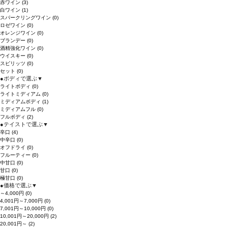
赤ワイン
(3)
白ワイン
(1)
スパークリングワイン
(0)
ロゼワイン
(0)
オレンジワイン
(0)
ブランデー
(0)
酒精強化ワイン
(0)
ウイスキー
(0)
スピリッツ
(0)
セット
(0)
●
ボディで選ぶ
▼
ライトボディ
(0)
ライトミディアム
(0)
ミディアムボディ
(1)
ミディアムフル
(0)
フルボディ
(2)
●
テイストで選ぶ
▼
辛口
(4)
中辛口
(0)
オフドライ
(0)
フルーティー
(0)
中甘口
(0)
甘口
(0)
極甘口
(0)
●
価格で選ぶ
▼
～4,000円
(0)
4,001円～7,000円
(0)
7,001円～10,000円
(0)
10,001円～20,000円
(2)
20,001円～
(2)