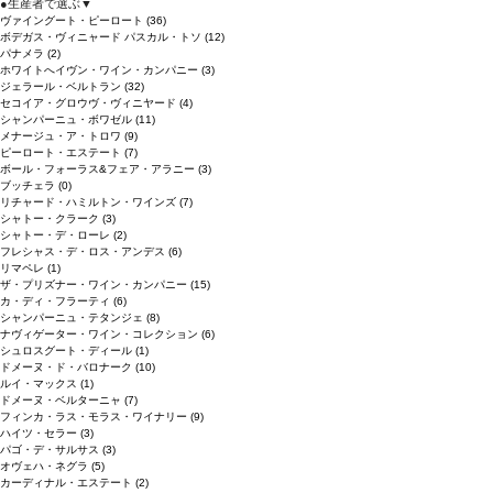
●
生産者で選ぶ
▼
ヴァイングート・ピーロート
(36)
ボデガス・ヴィニャード パスカル・トソ
(12)
パナメラ
(2)
ホワイトへイヴン・ワイン・カンパニー
(3)
ジェラール・ベルトラン
(32)
セコイア・グロウヴ・ヴィニヤード
(4)
シャンパーニュ・ボワゼル
(11)
メナージュ・ア・トロワ
(9)
ピーロート・エステート
(7)
ボール・フォーラス&フェア・アラニー
(3)
ブッチェラ
(0)
リチャード・ハミルトン・ワインズ
(7)
シャトー・クラーク
(3)
シャトー・デ・ローレ
(2)
フレシャス・デ・ロス・アンデス
(6)
リマペレ
(1)
ザ・プリズナー・ワイン・カンパニー
(15)
カ・ディ・フラーティ
(6)
シャンパーニュ・テタンジェ
(8)
ナヴィゲーター・ワイン・コレクション
(6)
シュロスグート・ディール
(1)
ドメーヌ・ド・バロナーク
(10)
ルイ・マックス
(1)
ドメーヌ・ベルターニャ
(7)
フィンカ・ラス・モラス・ワイナリー
(9)
ハイツ・セラー
(3)
パゴ・デ・サルサス
(3)
オヴェハ・ネグラ
(5)
カーディナル・エステート
(2)