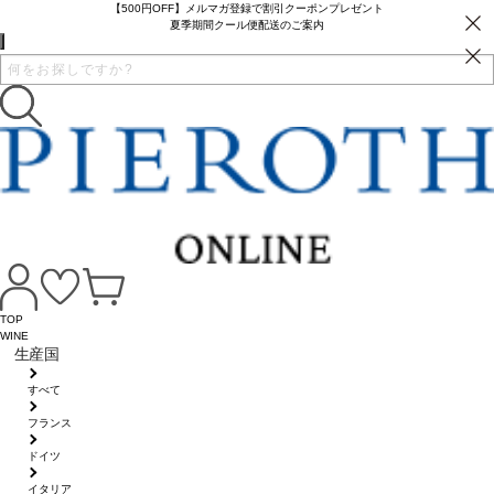
【500円OFF】メルマガ登録で割引クーポンプレゼント
夏季期間クール便配送のご案内
TOP
WINE
生産国
すべて
フランス
ドイツ
イタリア